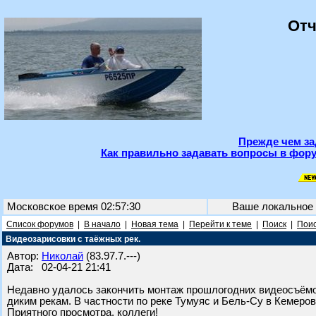
Отч
Прежде чем за
Как правильно задавать вопросы в фору
Московское время 02:57:30
Ваше локальное
Список форумов
|
В начало
|
Новая тема
|
Перейти к теме
|
Поиск
|
Поис
Видеозарисовки с таёжных рек.
Автор:
Николай
(83.97.7.---)
Дата: 02-04-21 21:41
Недавно удалось закончить монтаж прошлогодних видеосъёмо
диким рекам. В частности по реке Тумуяс и Бель-Су в Кемеров
Приятного просмотра, коллеги!