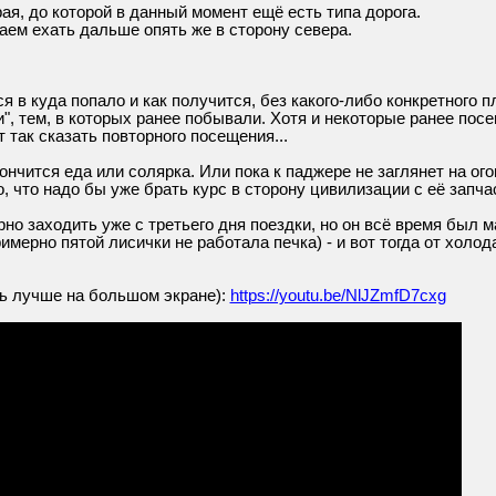
ая, до которой в данный момент ещё есть типа дорога.
аем ехать дальше опять же в сторону севера.
 в куда попало и как получится, без какого-либо конкретного 
и", тем, в которых ранее побывали. Хотя и некоторые ранее по
 так сказать повторного посещения...
кончится еда или солярка. Или пока к паджере не заглянет на ог
, что надо бы уже брать курс в сторону цивилизации с её запчас
рно заходить уже с третьего дня поездки, но он всё время был 
римерно пятой лисички не работала печка) - и вот тогда от холо
еть лучше на большом экране):
https://youtu.be/NlJZmfD7cxg