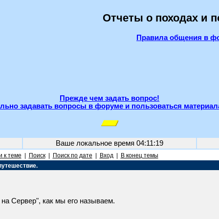
Отчеты о походах и 
Правила общения в ф
Прежде чем задать вопрос!
льно задавать вопросы в форуме и пользоваться материал
Ваше локальное время
04:11:19
 к теме
|
Поиск
|
Поиск по дате
|
Вход
|
В конец темы
путешествие.
а Сервер", как мы его называем.