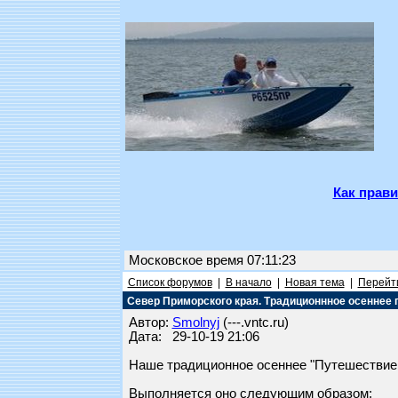
Как прави
Московское время 07:11:23
Список форумов
|
В начало
|
Новая тема
|
Перейти
Север Приморского края. Традиционнное осеннее 
Автор:
Smolnyj
(---.vntc.ru)
Дата: 29-10-19 21:06
Наше традиционное осеннее "Путешествие н
Выполняется оно следующим образом: