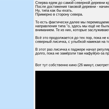
Сперва едем до самой северной деревни кр
После достижения таковой деревни - начин
Ну, типа как бы ехать.
Примерно в сторону севера.
То есть фактически далее мы перемещаемся
направления типа "о, здесь мы ещё не был
вниманием. Те из них, которые заслуживают
Всё это продолжается до тех пор, пока не 
северный лисичка, с улыбкой намекая на то
В этот раз лисичка к паджере начал регуля
долго, пока не замёрзли там нафуй(из-за п
Вот тут собственно кино (26 минут, смотр