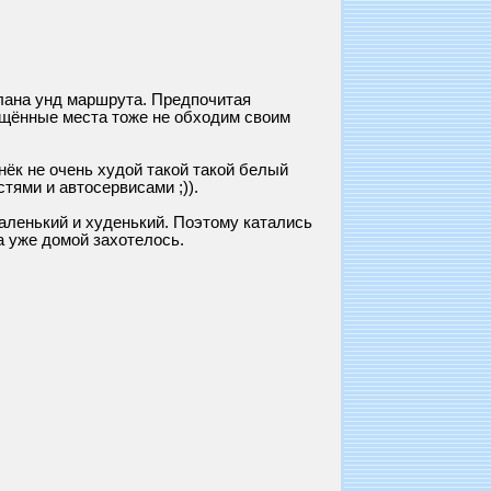
плана унд маршрута. Предпочитая
сещённые места тоже не обходим своим
онёк не очень худой такой такой белый
тями и автосервисами ;)).
маленький и худенький. Поэтому катались
да уже домой захотелось.