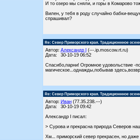
И то озеро мы сняли, и горы в Комарово то
Вилен, у тебя в роду случайно бабки-вещу
спрашивал?
Re: Север Приморского края. Традиционнное осен
Автор:
Александр I
(---.ip.moscow.rt.ru)
Дата: 30-10-19 06:52
Спасибо,парни! Огромное удовольствие -по
магическое...однажды,побывав здесь,возвра
Re: Север Приморского края. Традиционнное осен
Автор:
Иван
(77.35.238.---)
Дата: 30-10-19 09:42
Александр I писал:
> Сурова и прекрасна природа Северов на
Хм... приморский север прекрасен, но даже