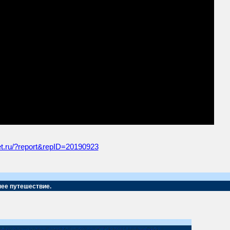
net.ru/?report&repID=20190923
нее путешествие.