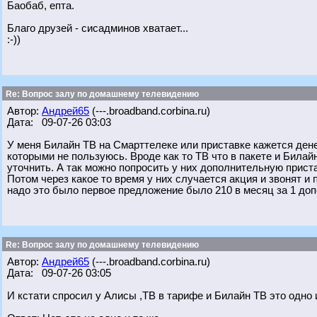
Баобаб, епта.
Благо друзей - сисадминов хватает...
:-))
Re: Вопрос залу по домашнему телевидению
Автор:
Андрей65
(---.broadband.corbina.ru)
Дата: 09-07-26 03:03
У меня Билайн ТВ на Смарттелеке или приставке кажется денеж
которыми не пользуюсь. Вроде как то ТВ что в пакете и Билай
уточнить. А так можно попросить у них дополнительную прист
Потом через какое то время у них случается акция и звонят и
надо это было первое предложение было 210 в месяц за 1 доп
Re: Вопрос залу по домашнему телевидению
Автор:
Андрей65
(---.broadband.corbina.ru)
Дата: 09-07-26 03:05
И кстати спросил у Алисы ,ТВ в тарифе и Билайн ТВ это одно 