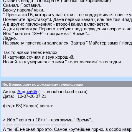
Ставить ннада " ПопкорнТВ"( оно же попкорнбилайн)
Скачал. Поставил.
Ввожу пароли/ явки...
" ПриставкаТВ, которая у вас стоит - не поддерживает новые у
Поменяйте приставку".!. Даже первый канал ( иль где там Вла
А в других приложениях - второй канал включается.
А для просмотра Первого требуют подтверждения возраста че
Ибо " контент 18++" - программа " Время"...
Ладно.
На замену приставки записался. Завтра " Майстер замен" прид
Так то новый телек неплох.
И картинка сочная и звук хороший.
Но чей-та я уморился с этими " телеплясками" за сегодня . ...
Re: Вопрос залу по домашнему телевидению
Автор:
Андрей65
(---.broadband.corbina.ru)
Дата: 10-07-26 07:21
федот68( Калуга) писал:
> Ибо " контент 18++" - программа " Время"...
=========================
А ты чЁ не знал про это. Самое крутейшее порно, в особо и