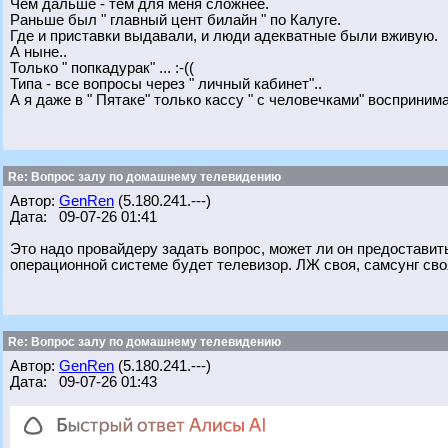
Чем дальше - тем для меня сложнее.
Раньше был " главный цент билайн " по Калуге.
Где и приставки выдавали, и люди адекватные были вживую.
А ныне..
Только " попкадурак" ... :-((
Типа - все вопросы через " личный кабинет"..
А я даже в " Пятаке" только кассу " с человечками" воспринима
Re: Вопрос залу по домашнему телевидению
Автор:
GenRen
(5.180.241.---)
Дата: 09-07-26 01:41
Это надо провайдеру задать вопрос, может ли он предоставить
операционной системе будет телевизор. ЛЖ своя, самсунг своя
Re: Вопрос залу по домашнему телевидению
Автор:
GenRen
(5.180.241.---)
Дата: 09-07-26 01:43