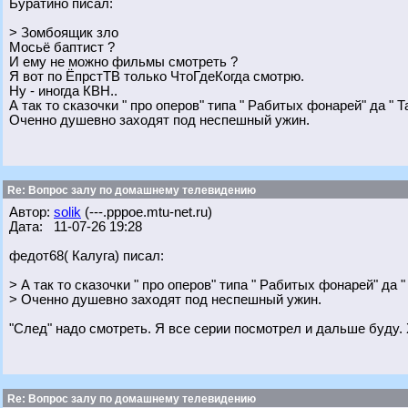
Буратино писал:
> Зомбоящик зло
Мосьё баптист ?
И ему не можно фильмы смотреть ?
Я вот по ЁпрстТВ только ЧтоГдеКогда смотрю.
Ну - иногда КВН..
А так то сказочки " про оперов" типа " Рабитых фонарей" да " 
Оченно душевно заходят под неспешный ужин.
Re: Вопрос залу по домашнему телевидению
Автор:
solik
(---.pppoe.mtu-net.ru)
Дата: 11-07-26 19:28
федот68( Калуга) писал:
> А так то сказочки " про оперов" типа " Рабитых фонарей" да 
> Оченно душевно заходят под неспешный ужин.
"След" надо смотреть. Я все серии посмотрел и дальше буду. 
Re: Вопрос залу по домашнему телевидению