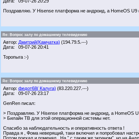
Дата: 09-07-26 20:29
Поздравляю. У Hisense платформа не андроид, а HomeOS U9 
Re: Вопрос залу по домашнему телевидению
Автор:
Дмитрий(Камчатка)
(194.79.5.---)
Дата: 09-07-26 20:41
Торопыга :-)
Re: Вопрос залу по домашнему телевидению
Автор:
федот68( Калуга)
(83.220.227.---)
Дата: 09-07-26 23:17
GenRen писал:
> Поздравляю. У Hisense платформа не андроид, а HomeOS U
> Билайн ТВ для этой операционной системы нет.
Спасибо за наблюдательность и оперативность ответа !
Правда я , Фома неверящий, таки включил и попробовал настро
Потом поехал и поменял.. На " с таким же экраном", но на Анд