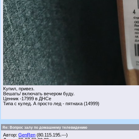
Купил, привез.
Вешать/ включать вечером буду.
Ценник -17999 в ДНСе
Типа с кулед. А просто лед - пятнаха (14999)
Re: Вопрос залу по домашнему телевидению
Автор:
GenRen
(80.115.195.---)