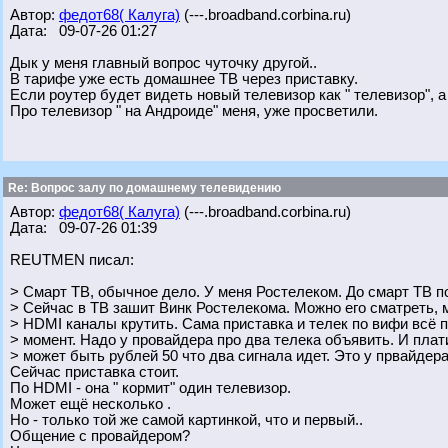
Автор:
федот68( Калуга)
(---.broadband.corbina.ru)
Дата: 09-07-26 01:27
Дык у меня главный вопрос чуточку другой..
В тарифе уже есть домашнее ТВ через приставку.
Если роутер будет видеть новый телевизор как " телевизор", а
Про телевизор " на Андроиде" меня, уже просветили.
Re: Вопрос залу по домашнему телевидению
Автор:
федот68( Калуга)
(---.broadband.corbina.ru)
Дата: 09-07-26 01:39
REUTMEN писал:
> Смарт ТВ, обычное дело. У меня Ростелеком. До смарт ТВ п
> Сейчас в ТВ зашит Винк Ростелекома. Можно его сматреть, 
> HDMI каналы крутить. Сама приставка и телек по вифи всё 
> момент. Надо у провайдера про два телека объявить. И плат
> может быть рублей 50 что два сигнала идет. Это у првайдера
Сейчас приставка стоит.
По HDMI - она " кормит" один телевизор.
Может ещё несколько .
Но - только той же самой картинкой, что и первый..
Общение с провайдером?