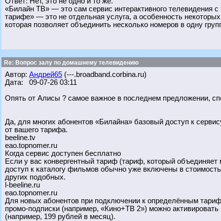
Ответ: Нет, это не одно и то же.
«Билайн ТВ» — это сам сервис интерактивного телевидения 
тарифе» — это не отдельная услуга, а особенность некоторы
которая позволяет объединить несколько номеров в одну груп
Re: Вопрос залу по домашнему телевидению
Автор:
Андрей65
(---.broadband.corbina.ru)
Дата: 09-07-26 03:11
Опять от Алисы ? самое важное в последнем предложении, сп
Да, для многих абонентов «Билайна» базовый доступ к серви
от вашего тарифа.
beeline.tv
eao.topnomer.ru
Когда сервис доступен бесплатно
Если у вас конвергентный тариф (тариф, который объединяет 
доступ к каталогу фильмов обычно уже включены в стоимость
других подобных.
l-beeline.ru
eao.topnomer.ru
Для новых абонентов при подключении к определённым тарифа
промо-подписки (например, «Кино+ТВ 2») можно активировать 
(например, 199 рублей в месяц).