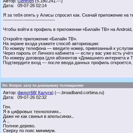
Автор:
GenRen
(5.180.241.---)
Дата: 09-07-26 02:14
Я за тебя опять у Алисы спросил как. Скачай приложение на т
-----------------------------------
Чтобы войти в профиль в приложении «Билайн ТВ» на Android,
Откройте приложение «Билайн ТВ».
На экране входа укажите способ авторизации:
По номеру телефона — введите номер, привязанный к услугам
Через пароль от Личного кабинета — если у вас уже есть учё
По номеру договора (для абонентов «Домашнего интернета и Т
Подтвердите вход — после ввода данных профиль откроется, и
Re: Вопрос залу по домашнему телевидению
Автор:
федот68( Калуга)
(---.broadband.corbina.ru)
Дата: 09-07-26 02:32
Ген.
Я в цифровых технологиях..
Даже не как свинья в апельсинах..
А ..
Полное дерево.
Сверху по пояс минимум.