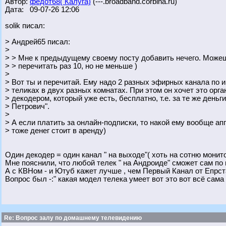
Автор:
федот68( Калуга)
(---.broadband.corbina.ru)
Дата: 09-07-26 12:06
solik писал:
> Андрей65 писал:
>
> > Мне к предыдущему своему посту добавить нечего. Може
> > перечитать раз 10, но не меньше )
>
> Вот ты и перечитай. Ему надо 2 разных эфирных канала по 
> теликах в двух разных комнатах. При этом он хочет это орг
> декодером, который уже есть, бесплатно, т.е. за те же деньг
> Петрович".
>
> А если платить за онлайн-подписки, то накой ему вообще ап
> тоже денег стоит в аренду)
Один декодер = один канал " на выходе"( хоть на сотню монито
Мне пояснили, что любой телек " на Андроиде" сможет сам по
А с КВНом - и Ютуб кажет лучше , чем Первый Канал от Епрст
Вопрос был -:" какая модел телека умеет вот это вот всё сама
Re: Вопрос залу по домашнему телевидению