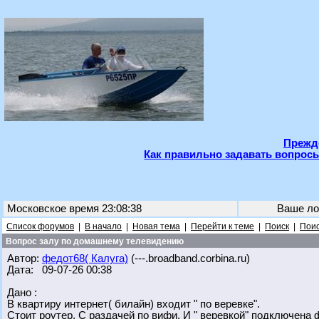
Прежде
Как правильно задавать вопросы
Московское время 23:08:38
Ваше ло
Список форумов
|
В начало
|
Новая тема
|
Перейти к теме
|
Поиск
|
Поис
Вопрос залу по домашнему телевидению
Автор:
федот68( Калуга)
(---.broadband.corbina.ru)
Дата: 09-07-26 00:38
Дано :
В квартиру интернет( билайн) входит " по веревке".
Стоит роутер. С раздачей по вифи. И " веревкой" подключена 