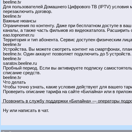
beeline.tv
Для пользователей Домашнего Цифрового ТВ (IPTV) условия м
перезаключить договор.
beeline.tv
Важные нюансы
Ограничения по контенту. Даже при бесплатном доступе в ваш
каналы, а также часть фильмов из видеокаталога. Расширить
eao.topnomer.ru
Территория и тип абонента. Сервис доступен физическим лица
beeline.tv
Устройства. Вы можете смотреть контент на смартфонах, план
beeline.tv. Один аккаунт позволяет подключить до 5 устройств.
beeline.tv
saratov.beeline.ru
Пробный период. Если вы активируете подписку самостоятельн
списание средств.
beeline.tv
Что делать
Чтобы точно узнать, какие условия действуют для вашего тар
Проверить описание тарифа на сайте «Билайна» или в прилож
͟П͟о͟з͟в͟о͟н͟и͟т͟ь͟ ͟в͟ ͟с͟л͟у͟ж͟б͟у͟ ͟п͟о͟д͟д͟е͟р͟ж͟к͟и͟ ͟«͟Б͟и͟л͟а͟й͟н͟а͟»͟ ͟—͟ ͟о͟п͟е͟р͟а͟т͟о͟р͟ы͟ ͟п͟о͟д͟р͟о
Ну или написать в чат.