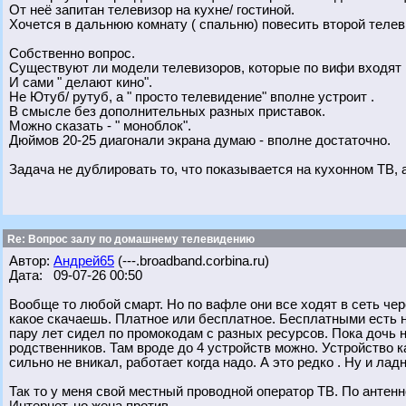
От неё запитан телевизор на кухне/ гостиной.
Хочется в дальнюю комнату ( спальню) повесить второй телев
Собственно вопрос.
Существуют ли модели телевизоров, которые по вифи входят в
И сами " делают кино".
Не Ютуб/ рутуб, а " просто телевидение" вполне устроит .
В смысле без дополнительных разных приставок.
Можно сказать - " моноблок".
Дюймов 20-25 диагонали экрана думаю - вполне достаточно.
Задача не дублировать то, что показывается на кухонном ТВ, а
Re: Вопрос залу по домашнему телевидению
Автор:
Андрей65
(---.broadband.corbina.ru)
Дата: 09-07-26 00:50
Вообще то любой смарт. Но по вафле они все ходят в сеть че
какое скачаешь. Платное или бесплатное. Бесплатными есть 
пару лет сидел по промокодам с разных ресурсов. Пока дочь н
родственников. Там вроде до 4 устройств можно. Устройство ка
сильно не вникал, работает когда надо. А это редко . Ну и ладн
Так то у меня свой местный проводной оператор ТВ. По антенн