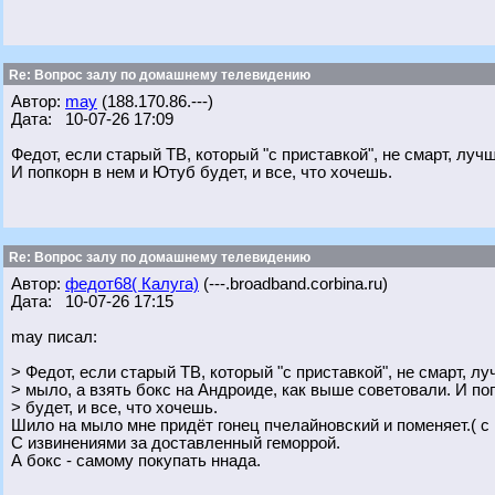
Re: Вопрос залу по домашнему телевидению
Автор:
may
(188.170.86.---)
Дата: 10-07-26 17:09
Федот, если старый ТВ, который "с приставкой", не смарт, лу
И попкорн в нем и Ютуб будет, и все, что хочешь.
Re: Вопрос залу по домашнему телевидению
Автор:
федот68( Калуга)
(---.broadband.corbina.ru)
Дата: 10-07-26 17:15
may писал:
> Федот, если старый ТВ, который "с приставкой", не смарт, л
> мыло, а взять бокс на Андроиде, как выше советовали. И по
> будет, и все, что хочешь.
Шило на мыло мне придёт гонец пчелайновский и поменяет.( с 1
С извинениями за доставленный геморрой.
А бокс - самому покупать ннада.