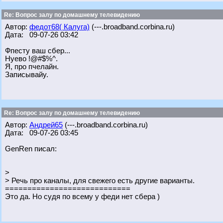
Re: Вопрос залу по домашнему телевидению
Автор:
федот68( Калуга)
(---.broadband.corbina.ru)
Дата: 09-07-26 03:42
Фпесту ваш сбер...
Нуево !@#$%^.
Я, про пчелайн.
Записывайу.
Re: Вопрос залу по домашнему телевидению
Автор:
Андрей65
(---.broadband.corbina.ru)
Дата: 09-07-26 03:45
GenRen писал:
>
> Речь про каналы, для свежего есть другие варианты.
============================
Это да. Но судя по всему у феди нет сбера )