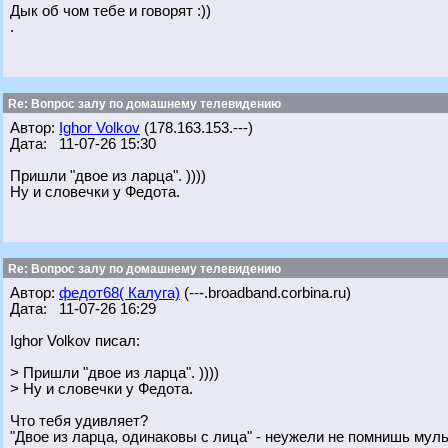
Дык об чом тебе и говорят :))
.
Re: Вопрос залу по домашнему телевидению
Автор:
Ighor Volkov
(178.163.153.---)
Дата: 11-07-26 15:30
Пришли "двое из ларца". ))))
Ну и словечки у Федота.
Re: Вопрос залу по домашнему телевидению
Автор:
федот68( Калуга)
(---.broadband.corbina.ru)
Дата: 11-07-26 16:29
Ighor Volkov писал:
> Пришли "двое из ларца". ))))
> Ну и словечки у Федота.
Что тебя удивляет?
"Двое из ларца, одинаковы с лица" - неужели не помнишь мул