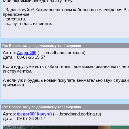
Мой любимый анекдот на эту тему.
- Здравствуйте! Каким оператором кабельного телевидения В
предложение!
- torrents.ru.
- а... ну тогда... извините.
Re: Вопрос залу по домашнему телевидению
Автор:
Андрей65
(---.broadband.corbina.ru)
Дата: 09-07-26 15:57
Если вдруг уже есть любой телек , все можно реализовать че
инструментом.
А если уж и будешь новый покупать внимательно звук слушай. 
приемника.
Re: Вопрос залу по домашнему телевидению
Автор:
федот68( Калуга)
(---.broadband.corbina.ru)
Дата: 09-07-26 20:17