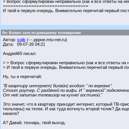
> Вопрос сформулирован неправильно (как и все ответы на нег
=================================
И твой в первую очередь. Внимательно перечитай первый пост. И
Re: Вопрос залу по домашнему телевидению
Автор:
solik
(---.pppoe.mtu-net.ru)
Дата: 09-07-26 04:21
Андрей65 писал:
> > Вопрос сформулирован неправильно (как и все ответы на н
> И твой в первую очередь. Внимательно перечитай первый пост
Ну, ты и перечитай:
"В квартиру интернет( билайн) входит " по веревке".
Стоит роутер. С раздачей по вифи. И " веревкой" подключен
От неё запитан телевизор на кухне/ гостиной."
Это значит, что в квартиру приходит интернет, который ТВ-пр
тюльпаны) на телек. И как туда воткнуть второй телик? Да 
канала?
А? Давай, технарь, твой выход.