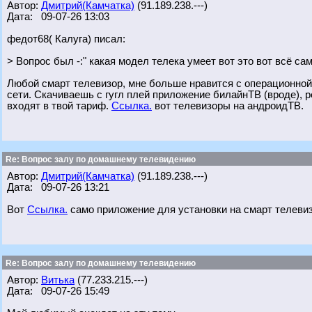
Автор:
Дмитрий(Камчатка)
(91.189.238.---)
Дата: 09-07-26 13:03
федот68( Калуга) писал:
> Вопрос был -:" какая модел телека умеет вот это вот всё сам
Любой смарт телевизор, мне больше нравится с операционной
сети. Скачиваешь с гугл плей приложение билайнТВ (вроде), р
входят в твой тариф.
Ссылка.
вот телевизоры на андроидТВ.
Re: Вопрос залу по домашнему телевидению
Автор:
Дмитрий(Камчатка)
(91.189.238.---)
Дата: 09-07-26 13:21
Вот
Ссылка.
само приложение для установки на смарт телевиз
Re: Вопрос залу по домашнему телевидению
Автор:
Витька
(77.233.215.---)
Дата: 09-07-26 15:49