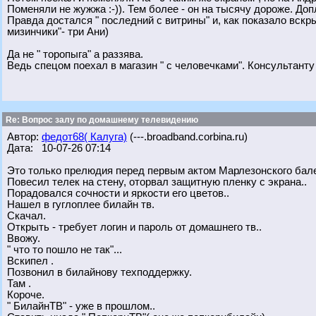
Поменяли не жужжа :-)). Тем более - он на тысячу дороже. Доп
Правда достался " последний с витрины" и, как показало вскрыт
мизинчики"- три Ани)
Да не " торопыга" а раззява.
Ведь спецом поехал в магазин " с человечками". Консультанту
Re: Вопрос залу по домашнему телевидению
Автор:
федот68( Калуга)
(---.broadband.corbina.ru)
Дата: 10-07-26 07:14
Это только прелюдия перед первым актом Марлезонского бале
Повесил телек на стену, оторвал защитную пленку с экрана..
Порадовался сочности и яркости его цветов..
Нашел в гуглоплее билайн тв.
Скачал.
Открыть - требует логин и пароль от домашнего тв..
Ввожу.
" что то пошло не так"...
Вскипел .
Позвонил в билайнову техподдержку.
Там .
Короче.
" БилайнТВ" - уже в прошлом..