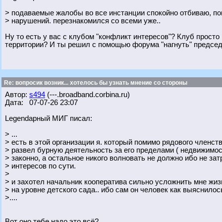
> подаваемые жалобы во все инстанции спокойно отбиваю, по
> нарушений. перезнакомился со всеми уже..
Ну то есть у вас с клубом "конфликт интересов"? Клуб прост
территории? И ты решил с помощью форума "нагнуть" предсе
Re: вопросик возник... хотелось бы узнать мнение со стороны
Автор:
s494
(---.broadband.corbina.ru)
Дата: 07-07-26 23:07
Legendарный МИГ писал:
> ...
> есть в этой организации я. который помимо рядового членств
> развел бурную деятельность за его пределами ( недвижимост
> законно, а остальное никого волновать не должно ибо не зат
> интересов по сути.
>
> и захотел начальник кооператива сильно усложнить мне жизнь
> на уровне детского сада.. ибо сам он человек как выяснилос
>....
Вот оно тебе надо это всё?