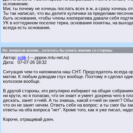
осложнение.
Миг, ты почему не хочешь послать всех в ж, а сразу хочешь о
Ты так написал, что вы делите куличики за пределами песоч
быть основания, чтобы члены кооператива давали себя подтян
УК в коттеджном поселке терки, основания понятны, на выходе 
всегда есть основания.
Re: вопросик возник... хотелось бы узнать мнение со стороны
Автор:
solik
(---.pppoe.mtu-net.ru)
Дата: 07-07-26 18:32
Ситуация чем-то напомнила наш СНТ. Председатель всегда оре
матом. К любым доводам глух вообще. Поэтому я сделал оди
колхозом вообще.
В другой стороны, его регулярно избирают на общих собраниях,
ни крути, но я полагаю, что он знает и умеет дохрена чего в 
дескать, занят х=нёй. А ты знаешь, какой х=ней он занят? Об
что он не занят ничем. Ответь себе на вопрос: а ты смог бы з
ответы на оба вопроса "нет". Кроме того, как я уже писал, на
Короче, отращивай дзен.