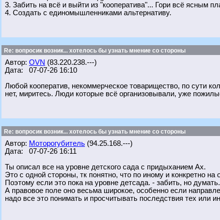
3. Забить на всё и выйти из "кооператива"... Гори всё ясным пл
4. Создать с единомышленниками альтернативу.
Re: вопросик возник... хотелось бы узнать мнение со стороны
Автор:
OVN
(83.220.238.---)
Дата: 07-07-26 16:10
Любой кооператив, некоммерческое товарищество, по сути колх
нет, миритесь. Люди которые всё организовывали, уже пожилы
Re: вопросик возник... хотелось бы узнать мнение со стороны
Автор:
Моторогубитель
(94.25.168.---)
Дата: 07-07-26 16:11
Ты описал все на уровне детского сада с придыханием Ах.
Это с одной стороны, тк понятно, что по иному и конкретно на
Поэтому если это пока на уровне детсада. - забить, но думать.
А правовое поле оно весьма широкое, особенно если направле
надо все это понимать и просчитывать последствия тех или и