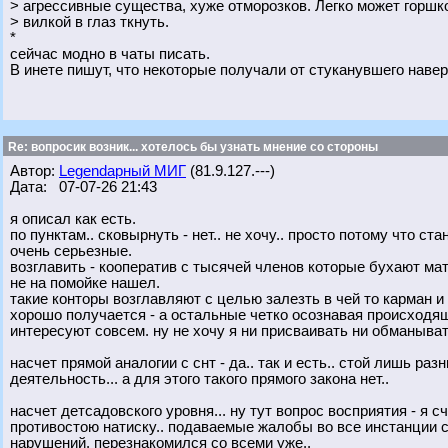
> агрессивные существа, хуже отморозков. Легко может горшк
> вилкой в глаз ткнуть.
*
сейчас модно в чаты писать.
В инете пишут, что некоторые получали от стуканувшего наве
Re: вопросик возник... хотелось бы узнать мнение со стороны
Автор:
Legendарный МИГ
(81.9.127.---)
Дата: 07-07-26 21:43
я описал как есть.
по пунктам.. сковырнуть - нет.. не хочу.. просто потому что ст
очень серьезные.
возглавить - кооператив с тысячей членов которые бухают мат
не на помойке нашел.
такие конторы возглавляют с целью залезть в чей то карман и 
хорошо получается - а остальные четко осознавая происходя
интересуют совсем. ну не хочу я ни присваивать ни обманывать
насчет прямой аналогии с снт - да.. так и есть.. стой лишь ра
деятельность... а для этого такого прямого закона нет..
насчет детсадовского уровня... ну тут вопрос восприятия - я 
противостою натиску.. подаваемые жалобы во все инстанции с
нарушений. перезнакомился со всеми уже..