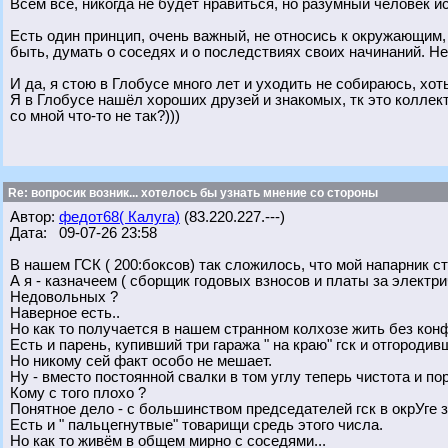
Всем всё, никогда не будет нравиться, но разумный человек и
Есть один принцип, очень важный, не относись к окружающим, 
быть, думать о соседях и о последствиях своих начинаний. Н
И да, я стою в Глобусе много лет и уходить не собираюсь, хот
Я в Глобусе нашёл хороших друзей и знакомых, тк это колле
со мной что-то не так?)))
Re: вопросик возник... хотелось бы узнать мнение со стороны
Автор:
федот68( Калуга)
(83.220.227.---)
Дата: 09-07-26 23:58
В нашем ГСК ( 200:боксов) так сложилось, что мой напарник с
А я - казначеем ( сборщик годовых взносов и платы за электри
Недовольных ?
Наверное есть..
Но как то получается в нашем странном колхозе жить без кон
Есть и парень, купивший три гаража " на краю" гск и отгородивш
Но никому сей факт особо не мешает.
Ну - вместо постоянной свалки в том углу теперь чистота и по
Кому с того плохо ?
Понятное дело - с большинством председателей гск в окрУге з
Есть и " пальцегнутвые" товарищи средь этого числа.
Но как то живём в общем мирно с соседями...