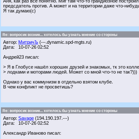
Аня, как раз всё понятно. Миг там что-то грандиозное построи
предсдатель против. А может и на территории даже что-нибудь
Я так думаю(с)
Re: вопросик возник... хотелось бы узнать мнение со стороны
Автор:
МитричЪ
(---.dynamic.spd-mgts.ru)
Дата: 10-07-26 02:52
Андрей23 писал:
> Я в Глобусе нашёл хороших друзей и знакомых, тк это колл
> лодками и моторами людей. Может со мной что-то не так?)))
Однако у вас коммунизм в отдельно взятом клубе.
В чем конфликт не просветишь?
Re: вопросик возник... хотелось бы узнать мнение со стороны
Автор:
Savage
(194.190.197.---)
Дата: 10-07-26 02:52
Александр Иваново писал: