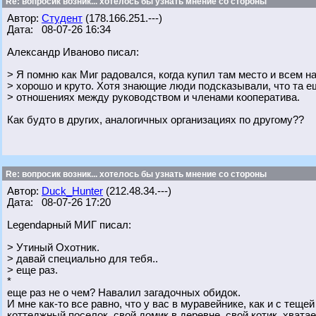
Re: вопросик возник... хотелось бы узнать мнение со стороны
Автор:
Студент
(178.166.251.---)
Дата: 08-07-26 16:34
Александр Иваново писал:
> Я помню как Миг радовался, когда купил там место и всем н
> хорошо и круто. Хотя знающие люди подсказывали, что та е
> отношениях между руководством и членами кооператива.
Как будто в других, аналогичных организациях по другому??
Re: вопросик возник... хотелось бы узнать мнение со стороны
Автор:
Duck_Hunter
(212.48.34.---)
Дата: 08-07-26 17:20
Legendарный МИГ писал:
> Утиный Охотник.
> давай специально для тебя..
> еще раз.
*
еще раз не о чем? Навалил загадочных обидок.
И мне как-то все равно, что у вас в муравейнике, как и с теще
коттеджный поселок, свой домик в деревне, свой котик, хватае