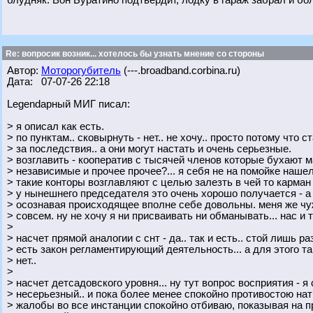
блудняк. Вон Буратино подтвердит, лодку в гараж забрал и бо
Re: вопросик возник... хотелось бы узнать мнение со стороны
Автор:
Моторогубитель
(---.broadband.corbina.ru)
Дата: 07-07-26 22:18
Legendарный МИГ писал:
> я описал как есть.
> по пунктам.. сковырнуть - нет.. не хочу.. просто потому что 
> за последствия.. а они могут настать и очень серьезные.
> возглавить - кооператив с тысячей членов которые бухают м
> независимые и прочее прочее?... я себя не на помойке нашел
> такие конторы возглавляют с целью залезть в чей то карман и
> у нынешнего председателя это очень хорошо получается - а
> осознавая происходящее вполне себе довольны. меня же чу
> совсем. ну не хочу я ни присваивать ни обманывать... нас и 
>
> насчет прямой аналогии с снт - да.. так и есть.. стой лишь р
> есть закон регламентирующий деятельность... а для этого та
> нет..
>
> насчет детсадовского уровня... ну тут вопрос восприятия - я
> несерьезный.. и пока более менее спокойно противостою на
> жалобы во все инстанции спокойно отбиваю, показывая на п