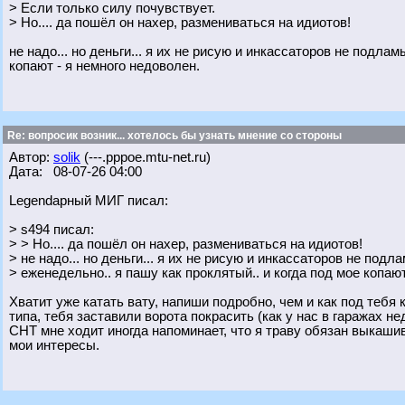
> Если только силу почувствует.
> Но.... да пошёл он нахер, размениваться на идиотов!
не надо... но деньги... я их не рисую и инкассаторов не подла
копают - я немного недоволен.
Re: вопросик возник... хотелось бы узнать мнение со стороны
Автор:
solik
(---.pppoe.mtu-net.ru)
Дата: 08-07-26 04:00
Legendарный МИГ писал:
> s494 писал:
> > Но.... да пошёл он нахер, размениваться на идиотов!
> не надо... но деньги... я их не рисую и инкассаторов не под
> еженедельно.. я пашу как проклятый.. и когда под мое копают
Хватит уже катать вату, напиши подробно, чем и как под тебя 
типа, тебя заставили ворота покрасить (как у нас в гаражах 
СНТ мне ходит иногда напоминает, что я траву обязан выкашив
мои интересы.