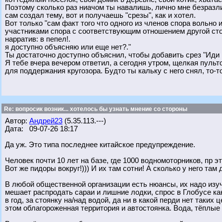
Поэтому сколько раз ниачом ты навалишь, лично мне безразли
сам создал тему, вот и получаешь "срезы", как и хотел.
Вот только "сам факт того что одного из членов спора вольно
участниками спора с соответствующим отношением другой сто
нарратив: в пепел!.
я доступно объясняю или еще нет?."
Ты достаточно доступно объяснил, чтобы добавить срез "Иди 
Я тебе вчера вечером ответил, а сегодня утром, щелкая пуль
для поддержания кругозора. Будто ты кальку с него снял, то-
Re: вопросик возник... хотелось бы узнать мнение со стороны
Автор:
Андрей23
(5.35.113.---)
Дата: 09-07-26 18:17
Да уж. Это типа последнее китайское предупреждение.
Человек почти 10 лет на базе, где 1000 водномоторников, пр 
Вот же пидоры вокруг!))) И их там сотни! А сколько у него там
В любой общественной организации есть нюансы, их надо изуч
мешает распродать сараи и лишние лодки, спрос в Глобусе как
в год, за стоянку на/над водой, да ни в какой перди нет таки
этом облагороженная территория и автостоянка. Вода, тёплые