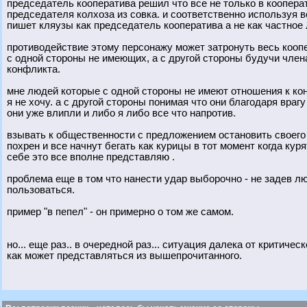
председатель кооператива решил что все не только в кооперати
председателя колхоза из совка. и соответственно используя 
пишет кляузы как председатель кооператива а не как частное 
противодействие этому персонажу может затронуть весь коопе
с одной стороны не имеющих, а с другой стороны будучи чл
конфликта.
мне людей которые с одной стороны не имеют отношения к ко
я не хочу. а с другой стороны понимая что они благодаря вра
они уже влипли и либо я либо все что напротив.
взывать к общественности с предложением остановить своего
похрен и все начнут бегать как курицы в тот момент когда кур
себе это все вполне представляю .
проблема еще в том что нанести удар выборочно - не задев люд
пользоваться.
пример "в пепел" - он примерно о том же самом.
но... еще раз.. в очередной раз... ситуация далека от критическ
как может представляться из вышепрочитанного.