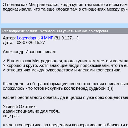
Я помню как Миг радовался, когда купил там место и всем на
подсказывали, что та ещё клоака там в отношениях между рук
Re: вопросик возник... хотелось бы узнать мнение со стороны
Автор:
Legendарный МИГ
(81.9.127.---)
Дата: 08-07-26 15:27
Александр Иваново писал:
> Я помню как Миг радовался, когда купил там место и всем н
> хорошо и круто. Хотя знающие люди подсказывали, что та е
> отношениях между руководством и членами кооператива.
было дело. я об трансформации своего отношения описал выше..
сложилось - то готов искупить косяк перед судьбой :))))
насчет бесплатного совета.. да в целом я уже срез общедстве
Утиный Охотник.
давай специально для тебя..
еще раз.
я член кооператива. за пределами кооператива но в близости 