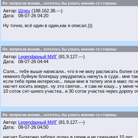
Re: вопросик возник... хотелось бы узнать мнение со стороны
Автор:
Шпец
(188.162.38.---)
Дата: 08-07-26 04:20
Ну точно, всё один в один,как я описал.)))
Re: вопросик возник... хотелось бы узнать мнение со стороны
Автор:
Legendарный МИГ
(81.9.127.---)
Дата: 08-07-26 04:44
Соля... тебе выше написали.. что я не могу расписать более с
немного буйную блогершу умудрились нагнуть в суде.. мне так
если тебе прям интересно... пиши мне в телегу или в макс по но
насчет косить вокруг.. ну это святое... я сам не кошу... у мен
10 соток снт-шного участка.. и 30 соток участка через дорогу о
Re: вопросик возник... хотелось бы узнать мнение со стороны
Автор:
Legendарный МИГ
(81.9.127.---)
Дата: 08-07-26 04:50
насчет Буратино забрал лодку в гараж и не скидывал 10 лет...