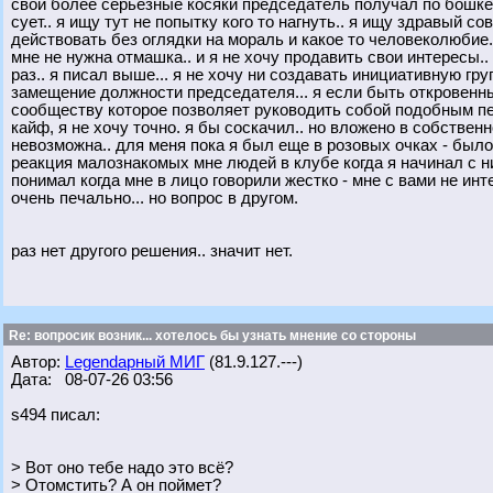
свои более серьезные косяки председатель получал по бошке 
сует.. я ищу тут не попытку кого то нагнуть.. я ищу здравый с
действовать без оглядки на мораль и какое то человеколюбие.
мне не нужна отмашка.. и я не хочу продавить свои интересы.
раз.. я писал выше... я не хочу ни создавать инициативную гру
замещение должности председателя... я если быть откровенным
сообществу которое позволяет руководить собой подобным пер
кайф, я не хочу точно. я бы соскачил.. но вложено в собстве
невозможна.. для меня пока я был еще в розовых очках - был
реакция малознакомых мне людей в клубе когда я начинал с ни
понимал когда мне в лицо говорили жестко - мне с вами не инт
очень печально... но вопрос в другом.
раз нет другого решения.. значит нет.
Re: вопросик возник... хотелось бы узнать мнение со стороны
Автор:
Legendарный МИГ
(81.9.127.---)
Дата: 08-07-26 03:56
s494 писал:
> Вот оно тебе надо это всё?
> Отомстить? А он поймет?