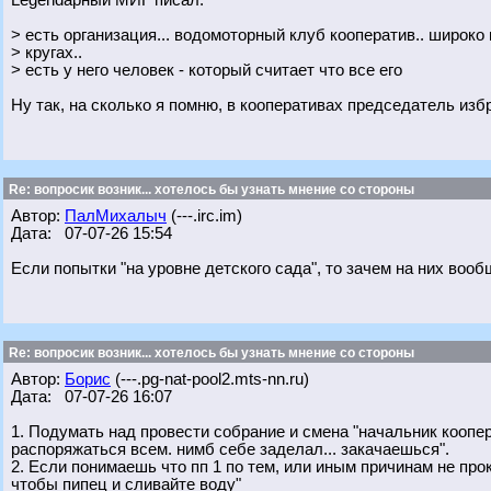
Legendарный МИГ писал:
> есть организация... водомоторный клуб кооператив.. широко
> кругах..
> есть у него человек - который считает что все его
Ну так, на сколько я помню, в кооперативах председатель из
Re: вопросик возник... хотелось бы узнать мнение со стороны
Автор:
ПалМихалыч
(---.irc.im)
Дата: 07-07-26 15:54
Если попытки "на уровне детского сада", то зачем на них воо
Re: вопросик возник... хотелось бы узнать мнение со стороны
Автор:
Борис
(---.pg-nat-pool2.mts-nn.ru)
Дата: 07-07-26 16:07
1. Подумать над провести собрание и смена "начальник коопера
распоряжаться всем. нимб себе заделал... закачаешься".
2. Если понимаешь что пп 1 по тем, или иным причинам не прок
чтобы пипец и сливайте воду"