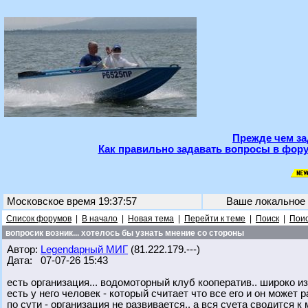
Прежде чем за
Как правильно задавать вопросы в фору
Московское время 19:37:57
Ваше локальное
Список форумов
|
В начало
|
Новая тема
|
Перейти к теме
|
Поиск
|
Поис
вопросик возник... хотелось бы узнать мнение со стороны
Автор:
Legendарный МИГ
(81.222.179.---)
Дата: 07-07-26 15:43
есть организация... водомоторный клуб кооператив.. широко из
есть у него человек - который считает что все его и он может 
по сути - организация не развивается.. а вся суета сводится