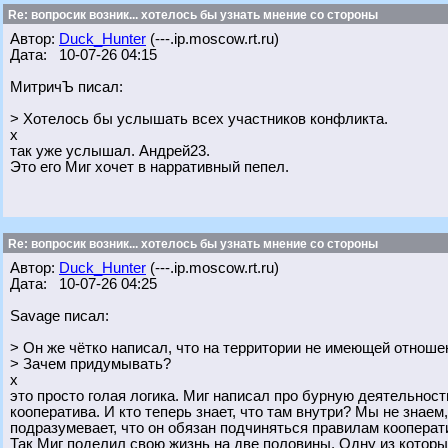
Re: вопросик возник... хотелось бы узнать мнение со стороны
Автор:
Duck_Hunter
(---.ip.moscow.rt.ru)
Дата: 10-07-26 04:15
МитричЪ писал:
> Хотелось бы услышать всех участников конфликта.
х
так уже услышал. Андрей23.
Это его Миг хочет в нарративный пепел.
Re: вопросик возник... хотелось бы узнать мнение со стороны
Автор:
Duck_Hunter
(---.ip.moscow.rt.ru)
Дата: 10-07-26 04:25
Savage писал:
> Он же чётко написал, что на территории не имеющей отношен
> Зачем придумывать?
х
это просто голая логика. Миг написал про бурную деятельност
кооператива. И кто теперь знает, что там внутри? Мы не знаем,
подразумевает, что он обязан подчиняться правилам кооперат
Так Миг поделил свою жизнь на две половины. Одну из котор