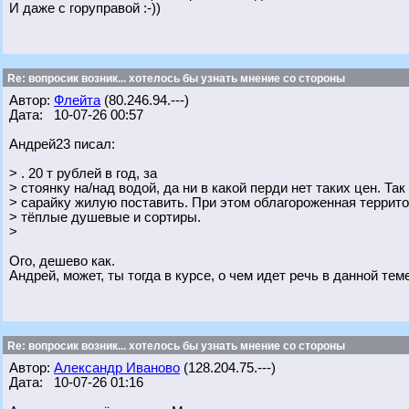
И даже с горуправой :-))
Re: вопросик возник... хотелось бы узнать мнение со стороны
Автор:
Флейта
(80.246.94.---)
Дата: 10-07-26 00:57
Андрей23 писал:
> . 20 т рублей в год, за
> стоянку на/над водой, да ни в какой перди нет таких цен. Та
> сарайку жилую поставить. При этом облагороженная террито
> тёплые душевые и сортиры.
>
Ого, дешево как.
Андрей, может, ты тогда в курсе, о чем идет речь в данной теме
Re: вопросик возник... хотелось бы узнать мнение со стороны
Автор:
Александр Иваново
(128.204.75.---)
Дата: 10-07-26 01:16