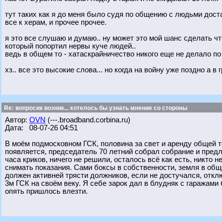
тут таких как я до меня было судя по общению с людьми дост
все к херам, и прочее прочее.
я это все слушаю и думаю.. ну может это мой шанс сделать чт
который попортил нервы куче людей..
ведь в общем то - хатаскрайничество никого еще не делало п
хз.. все это высокие слова... но когда на войну уже поздно а в 
Re: вопросик возник... хотелось бы узнать мнение со стороны
Автор:
OVN
(---.broadband.corbina.ru)
Дата: 08-07-26 04:51
В моём подмосковном ГСК, половина за свет и аренду общей те
появляется, председатель 70 летний собрал собрание и предл
часа криков, ничего не решили, осталось всё как есть, никто 
снимать показания. Сами боксы в собственности, земля в об
должен активней трясти должников, если не достучался, откл
3м ГСК на своём веку. Я себе зарок дал в блудняк с гаражами
опять пришлось влезти.