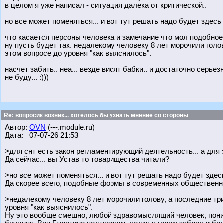
в целом я уже написал - ситуация далека от критической..
но все может поменяться... и вот тут решать надо будет здесь 
что касается персоны человека и замечание что мол подобное
ну пусть будет так. недалекому человеку 8 лет морочили голо
этом вопросе до уровня "как выяснилось".
насчет забить.. неа... везде висят бабки.. и достаточно серье
не буду... :)))
Re: вопросик возник... хотелось бы узнать мнение со стороны
Автор:
OVN
(---.module.ru)
Дата: 07-07-26 21:53
>для снт есть закон регламентирующий деятельность... а для эт
Да сейчас... вы Устав то товарищества читали?
>но все может поменяться... и вот тут решать надо будет здес
Да скорее всего, подобные формы в современных общественн
>недалекому человеку 8 лет морочили голову, а последние три
уровня "как выяснилось".
Ну это вообще смешно, любой здравомыслящий человек, понима