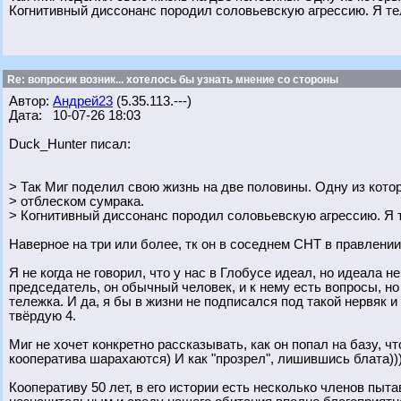
Когнитивный диссонанс породил соловьевскую агрессию. Я те
Re: вопросик возник... хотелось бы узнать мнение со стороны
Автор:
Андрей23
(5.35.113.---)
Дата: 10-07-26 18:03
Duck_Hunter писал:
> Так Миг поделил свою жизнь на две половины. Одну из кот
> отблеском сумрака.
> Когнитивный диссонанс породил соловьевскую агрессию. Я т
Наверное на три или более, тк он в соседнем СНТ в правлении
Я не когда не говорил, что у нас в Глобусе идеал, но идеала 
председатель, он обычный человек, и к нему есть вопросы, но 
тележка. И да, я бы в жизни не подписался под такой нервяк и 
твёрдую 4.
Миг не хочет конкретно рассказывать, как он попал на базу, ч
кооператива шарахаются) И как "прозрел", лишившись блата))),
Кооперативу 50 лет, в его истории есть несколько членов пыт