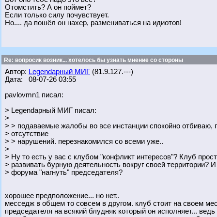
Отомстить? А он поймет?
Если только силу почувствует.
Но.... да пошёл он нахер, размениваться на идиотов!
Re: вопросик возник... хотелось бы узнать мнение со стороны
Автор:
Legendарный МИГ
(81.9.127.---)
Дата: 08-07-26 03:55
pavlovmn1 писал:
> Legendарный МИГ писал:
>
> > подаваемые жалобы во все инстанции спокойно отбиваю, 
> отсутствие
> > нарушений. перезнакомился со всеми уже..
>
> Ну то есть у вас с клубом "конфликт интересов"? Клуб прос
> развивать бурную деятельность вокруг своей территории? 
> форума "нагнуть" председателя?
хорошее предположение... но нет..
месседж в общем то совсем в другом. клуб стоит на своем ме
председателя на всякий блудняк который он исполняет... вед