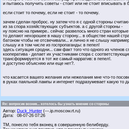
и пытаюсь получить советы - стоит или не стоит вписывать в 
если стоит то почему, если не стоит - то почему.
зачем сделан проброс. ну затем что я с одной стороны счита
из за спора хозяйствующих субъектов. а с другой стороны -
ну поясню на примере.. сейчас развелось много стран которые
то делают нехорошее в нашу сторону... в обществе нашей стра
батоном чтобы не отсвечивали... и лично я не слышу например 
слышу и в том числе из госпропаганды: в пепел!
здесь ситуация сродни... сам факт того что одного из членов
кооператива - делает их участниками спора с соответствующи
трансформируется в тот же самый нарратив: в пепел!.
я доступно объясняю или еще нет?.
что касается вашего желания или нежелания мне что-то посовет
в руках паяльной лампы и интернет подразумевает какую то 
Re: вопросик возник... хотелось бы узнать мнение со стороны
Автор:
Duck_Hunter
(---.ip.moscow.rt.ru)
Дата: 08-07-26 07:26
ТМ, понесло тебя вконец в совершенную белиберду.