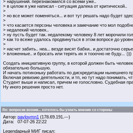
> нарушений. перезнакомился со всеми уже..
> в целом я уже написал - ситуация далека от критической..
>
> но все может поменяться... и вот тут решать надо будет здес
>
> что касается персоны человека и замечание что мол подобн
> недалекий человек..
> ну пусть будет так. недалекому человеку 8 лет морочили гол
> как то всеже удалось продвинуться в этом вопросе до уровн
>
> насчет забить.. неа... везде висят бабки.. и достаточно серь
> вложенные.. и бросать или терять их я тооочно не буду... :)))
Создать инициативную группу, в которой должен быть человек
обязательно большую.
И начать потихоньку работать по дискредитации нынешнего п
Включая ревизию деятельности, и тп, но тут надо понимать, ч
Студент выше и написал, причем не голословно. Судебная пра
Ну иного решения просто нет.
Re: вопросик возник... хотелось бы узнать мнение со стороны
Автор:
pavlovmn1
(178.69.191.---)
Дата: 07-07-26 22:22
Legendарный МИГ писал: