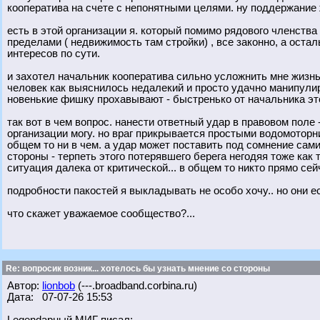
кооператива на счете с непонятными целями. ну поддержание ж
есть в этой организации я. который помимо рядового членства
пределами ( недвижимость там стройки) , все законно, а остал
интересов по сути.
и захотел начальник кооператива сильно усложнить мне жизнь..
человек как выяснилось недалекий и просто удачно манипулир
новенькие фишку прохавывают - быстренько от начальника это
так вот в чем вопрос. нанести ответный удар в правовом поле 
организации могу. но враг прикрывается простыми водомоторн
общем то ни в чем. а удар может поставить под сомнение сами
стороны - терпеть этого потерявшего берега негодяя тоже как 
ситуация далека от критической... в общем то никто прямо сей
подробности пакостей я выкладывать не особо хочу.. но они е
что скажет уважаемое сообщество?...
Re: вопросик возник... хотелось бы узнать мнение со стороны
Автор:
lionbob
(---.broadband.corbina.ru)
Дата: 07-07-26 15:53