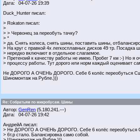
Дата: 04-07-26 19:39
Duck_Hunter писал:
> Rokaton писал:
>
> > Червонец за переобуть тачку?
> *
> да. Снять колеса, снять шины, поставить шины, отбалансиро
> На круг с правкой 4х легкосплавных дисков 49 тр. Посадка ш
> нередко включают в отдельное слагаемое.
> Претензий к качеству работы не имею. Пробег 7 км :-) Но я о
> процессу работы. Тут дорого или норм каждый оценивает са
Не ДОРОГО А ОЧЕНЬ ДОРОГО. Себе 6 колёс переобуться Сшка 
Шиномонтаж на Рубле.)))
Re: Собратьям по микробусам. Шины
Автор:
GenRen
(5.180.241.---)
Дата: 04-07-26 19:42
АндрейА писал:
> Не ДОРОГО А ОЧЕНЬ ДОРОГО. Себе 6 колёс переобуться Сш
> 6т.р стало. Балансировка само собой.
> Шиномонтаж на Рубле.)))