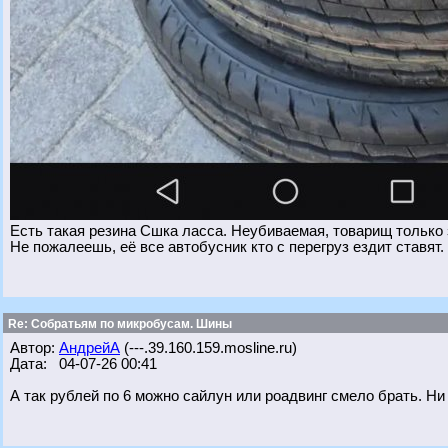
Есть такая резина Сшка ласса. Неубиваемая, товарищ только 
Не пожалеешь, её все автобусник кто с перегруз ездит ставят.
Re: Собратьям по микробусам. Шины
Автор:
АндрейА
(---.39.160.159.mosline.ru)
Дата: 04-07-26 00:41
А так рублей по 6 можно сайлун или роадвинг смело брать. Ни