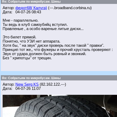
Re: Собратьям по микробусам. Шины
Автор:
федот68( Калуга)
(---.broadband.corbina.ru)
Дата: 04-07-26 08:43
Мне - параллельно.
Ты ведь в клуб самоубийц вступил.
Правленые , а особо вареные литые диски...
Это билет прямой.
Понятно, что УЗИ нет аппарата.
Хотя бы, " на звук" диски проверь после такой " правки".
Принцип тот же,, что фужеры и прочий хрусталь проверяют :
Звук от удара должен быть ровный и звонкий.
Без " хрипотцы" от трещин.
Re: Собратьям по микробусам. Шины
Автор:
New Serg KS
(82.162.122.---)
Дата: 04-07-26 11:07