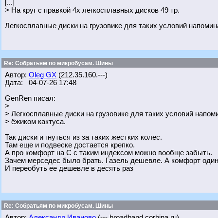
[...]
> На круг с правкой 4х легкосплавных дисков 49 тр.
Легкосплавные диски на грузовике для таких условий напомин
Re: Собратьям по микробусам. Шины
Автор:
Oleg GX
(212.35.160.---)
Дата: 04-07-26 17:48
GenRen писал:
>
> Легкосплавные диски на грузовике для таких условий напом
> ёжиком кактуса.
Так диски и гнуться из за таких жестких колес.
Там еще и подвеске достается крепко.
А про комфорт на С с таким индексом можно вообще забыть.
Зачем мерседес было брать. Газель дешевле. А комфорт один
И переобуть ее дешевле в десять раз
Re: Собратьям по микробусам. Шины
Автор:
Александр Иваново
(---.broadband.corbina.ru)