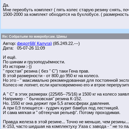
Да.
Мне переобуть комплект ( пять колес старую резину снять, поч
1500-2000 за комплект обходится на бухлобусе. ( размерность 
Re: Собратьям по микробусам. Шины
Автор:
федот68( Калуга)
(85.249.22.---)
Дата: 05-07-26 11:09
И ещё.
По шинам и грузоподъёмности.
Из истории :-))
" простая" резина ( без " С") таки Гена прав.
В этой размерности - от 800 до 950 кг на колесо.
Но это - " максимально рекомендованная для постоянной эксп
Колесо не лопнет, если кратковременно его и втрое перегрузит
А " С" в этих размерах (225/65--75/16) и 1500 кг на колесо заяв
Например - " бычковская" резина К-152.
Но. 1550 кг она держит при 5,5 атмосферах давления.
А при 0,9 плющится - гудрич курит бамбук под лестницей.
И сама мягкая и " обтекучая рельеф". Потому проходимая.
Правда железа в этой резине... Точно не меньше, чем резины... 
К-153, часто шедшая на комплектуху Уаза с завода - " не то па