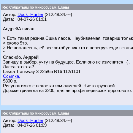
Re: Собратьям по микробусам. Шины
Автор:
Duck_Hunter
(212.48.34.---)
Дата: 04-07-26 01:01
АндрейА писал:
> Есть такая резина Сшка ласса. Неубиваемая, товарищ тольк
> около 9тр.
> Не пожалеешь, её все автобусник кто с перегруз ездит ставя
*
Спасибо, Андрей!
Запишу в выбор, учту на будущее. Если оно не изменится :-).
Ласса это эта?
Lassa Transway 3 225/65 R16 112/110T
Ссылка.
9800 р.
Рисунок имхо с недостатком ламелей. Чисто грузовой.
Дороже триангла на 3200, для не профи перевозок дороговато.
Re: Собратьям по микробусам. Шины
Автор:
Duck_Hunter
(212.48.34.---)
Дата: 04-07-26 01:09