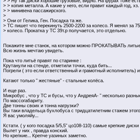
> > Ну так диски хорошие грузовые, видно. На фурах тоже ест
> > копия металла. А какие у него, если правит каждый год, хз
> > минивена пассажирского.
>
> Они от Гелика, Ген. Посадка та же.
> ТС пишет что перекинуть 2500-2200 за колесо. Я менял за 75
> колесо. Прокатка у ТС 39т.р получается, это отдельно.
Покажите мне станок, на котором можно ПРОКАТЫВАТЬ литые ( 
Всю жизнь мечтаю увидеть.
Пока что литьё правят по старинке :
Крутанули на стенде, отметили точки, куда бить...
Погрели ( это если ответственный и грамотный исполнитель) 
Катают только " жестяные" - стальные колёса.
И еще раз.
Микробус , что у ТС и бусы, что у АндреяА- " несколько разные
По массогабариту.
Две тонны своих и тонна нагрузки?
Вы таки владельца бухлобуса с тридцатилетним стажем этого
Я вас умоляйу...
Кстати. ( у кого посадка 5/5,5" цо108-110) самые крепкие диски 
Вылет у них , правда конский.
Но крепкие... Крепче уазиных заметно.