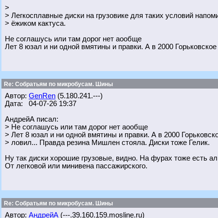
>
> Легкосплавные диски на грузовике для таких условий напом
> ёжиком кактуса.
Не соглашусь или там дорог нет аообще
Лет 8 юзал и ни одной вмятины и правки. А в 2000 Горьковско
Re: Собратьям по микробусам. Шины
Автор:
GenRen
(5.180.241.---)
Дата: 04-07-26 19:37
АндрейА писал:
> Не соглашусь или там дорог нет аообще
> Лет 8 юзал и ни одной вмятины и правки. А в 2000 Горьковск
> ловил... Правда резина Мишлен стояла. Диски тоже Гелик.
Ну так диски хорошие грузовые, видно. На фурах тоже есть алю
От легковой или минивена пассажирского.
Re: Собратьям по микробусам. Шины
Автор:
АндрейА
(---.39.160.159.mosline.ru)