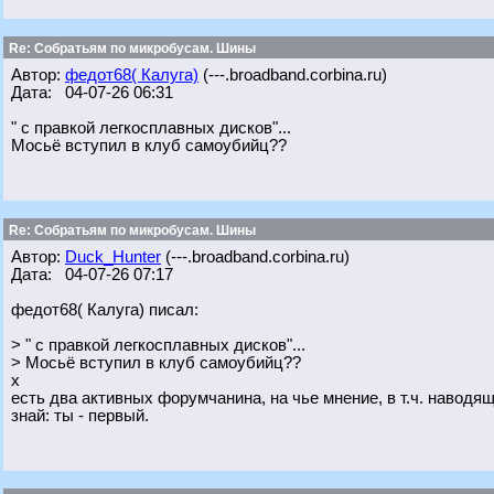
Re: Собратьям по микробусам. Шины
Автор:
федот68( Калуга)
(---.broadband.corbina.ru)
Дата: 04-07-26 06:31
" с правкой легкосплавных дисков"...
Мосьё вступил в клуб самоубийц??
Re: Собратьям по микробусам. Шины
Автор:
Duck_Hunter
(---.broadband.corbina.ru)
Дата: 04-07-26 07:17
федот68( Калуга) писал:
> " с правкой легкосплавных дисков"...
> Мосьё вступил в клуб самоубийц??
х
есть два активных форумчанина, на чье мнение, в т.ч. наводящ
знай: ты - первый.