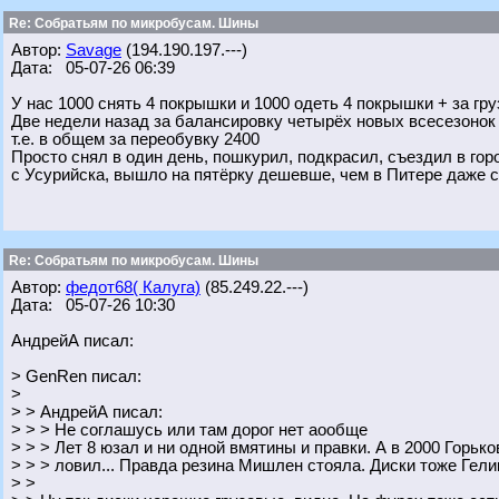
Re: Собратьям по микробусам. Шины
Автор:
Savage
(194.190.197.---)
Дата: 05-07-26 06:39
У нас 1000 снять 4 покрышки и 1000 одеть 4 покрышки + за гру
Две недели назад за балансировку четырёх новых всесезонок 
т.е. в общем за переобувку 2400
Просто снял в один день, пошкурил, подкрасил, съездил в гор
с Усурийска, вышло на пятёрку дешевше, чем в Питере даже с
Re: Собратьям по микробусам. Шины
Автор:
федот68( Калуга)
(85.249.22.---)
Дата: 05-07-26 10:30
АндрейА писал:
> GenRen писал:
>
> > АндрейА писал:
> > > Не соглашусь или там дорог нет аообще
> > > Лет 8 юзал и ни одной вмятины и правки. А в 2000 Горьк
> > > ловил... Правда резина Мишлен стояла. Диски тоже Гели
> >