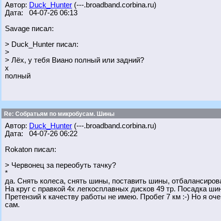
Автор:
Duck_Hunter
(---.broadband.corbina.ru)
Дата: 04-07-26 06:13
Savage писал:
> Duck_Hunter писал:
>
> Лёх, у тебя Виано полный или задний?
х
полный
Re: Собратьям по микробусам. Шины
Автор:
Duck_Hunter
(---.broadband.corbina.ru)
Дата: 04-07-26 06:22
Rokaton писал:
> Червонец за переобуть тачку?
*
да. Снять колеса, снять шины, поставить шины, отбалансирова
На круг с правкой 4х легкосплавных дисков 49 тр. Посадка ши
Претензий к качеству работы не имею. Пробег 7 км :-) Но я о
сам.