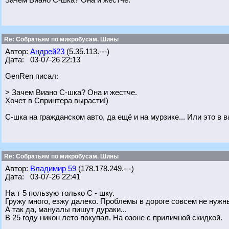
Зачем Виано С-шка? Она и жестче.
Re: Собратьям по микробусам. Шины
Автор:
Андрей23
(5.35.113.---)
Дата: 03-07-26 22:13
GenRen писал:
> Зачем Виано С-шка? Она и жестче.
Хочет в Спринтера вырасти!)
С-шка на гражданском авто, да ещё и на мурзике... Или это в в
Re: Собратьям по микробусам. Шины
Автор:
Владимир 59
(178.178.249.---)
Дата: 03-07-26 22:41
На т 5 пользую только С - шку.
Гружу много, езжу далеко. Проблемы в дороге совсем не нужн
А так да, мануалы пишут дураки...
В 25 году никон лето покупал. На озоне с приличной скидкой.