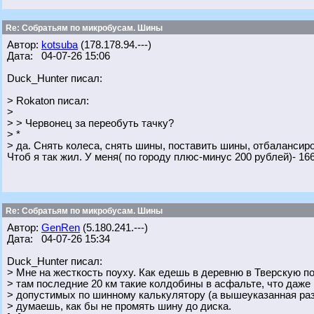
Re: Собратьям по микробусам. Шины
Автор:
kotsuba
(178.178.94.---)
Дата: 04-07-26 15:06
Duck_Hunter писал:
> Rokaton писал:
>
> > Червонец за переобуть тачку?
> *
> да. Снять колеса, снять шины, поставить шины, отбалансиро
Чтоб я так жил. У меня( по городу плюс-минус 200 рублей)- 16
Re: Собратьям по микробусам. Шины
Автор:
GenRen
(5.180.241.---)
Дата: 04-07-26 15:34
Duck_Hunter писал:
> Мне на жесткость поуху. Как едешь в деревню в Тверскую п
> там последние 20 км такие колдобины в асфальте, что даже
> допустимых по шинному калькулятору (а вышеуказанная разм
> думаешь, как бы не промять шину до диска.