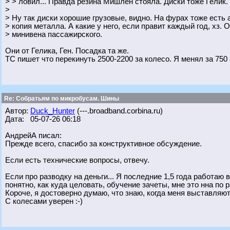
> > ловил... Правда резина Мишлен стояла. Диски тоже Гелик.
>
> Ну так диски хорошие грузовые, видно. На фурах тоже есть 
> копия металла. А какие у него, если правит каждый год, хз. 
> минивена пассажирского.
Они от Гелика, Ген. Посадка та же.
ТС пишет что перекинуть 2500-2200 за колесо. Я менял за 750 
Re: Собратьям по микробусам. Шины
Автор:
Duck_Hunter
(---.broadband.corbina.ru)
Дата: 05-07-26 06:18
АндрейА писал:
Прежде всего, спасибо за конструктивное обсуждение.
Если есть технические вопросы, отвечу.
Если про разводку на деньги... Я последние 1,5 года работаю 
понятно, как куда целовать, обучение зачеты, мне это нна по р
Короче, я достоверно думаю, что знаю, когда меня выставляют
С колесами уверен :-)