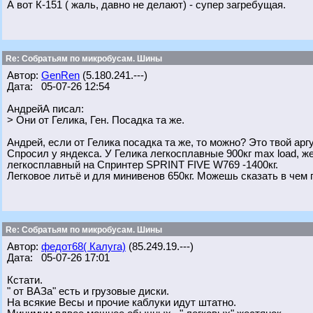
А вот К-151 ( жаль, давно не делают) - супер загребущая.
Re: Собратьям по микробусам. Шины
Автор:
GenRen
(5.180.241.---)
Дата: 05-07-26 12:54
АндрейА писал:
> Они от Гелика, Ген. Посадка та же.
Андрей, если от Гелика посадка та же, то можно? Это твой арг
Спросил у яндекса. У Гелика легкосплавные 900кг max load, 
легкосплавный на Спринтер SPRINT FIVE W769 -1400кг.
Легковое литьё и для минивенов 650кг. Можешь сказать в чем 
Re: Собратьям по микробусам. Шины
Автор:
федот68( Калуга)
(85.249.19.---)
Дата: 05-07-26 17:01
Кстати.
" от ВАЗа" есть и грузовые диски.
На всякие Весы и прочие каблуки идут штатно.