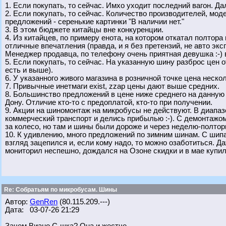
1. Если покупать, то сейчас. Имхо уходит последний вагон. 
2. Если покупать, то сейчас. Количество производителей, мод
предложений - серенькие картинки "В наличии нет."
3. В этом бюджете китайцы вне конкуренции.
4. Из китайцев, по примеру енота, на котором откатал полтора
отличные впечатления (правда, и я без претензий, не авто экс
Менеджер продавца, по телефону очень приятная девушка :-) 
5. Если покупать, то сейчас. На указанную шину разброс цен от 
есть и выше).
6. У указанного живого магазина в розничной точке цена неск
7. Привычные инетмаги exist, zzap цены дают выше средних.
8. Большинство предложений в цене ниже среднего на данную ш
Дону. Отличие кто-то с предоплатой, кто-то при получении.
9. Акции на шиномонтаж на микробусы не действуют. В диапазо
коммерческий транспорт и делись прибылью :-). С демонтажом
за колесо, но там и шины были дороже и через неделю-полтор
10. К удивлению, много предложений по зимним шинам. С шипа
взгляд зацепился и, если кому надо, то можно озаботиться. Д
мониторил неспешно, дождался на Озоне скидки и в мае купил 
Re: Собратьям по микробусам. Шины
Автор:
GenRen
(80.115.209.---)
Дата: 03-07-26 21:29