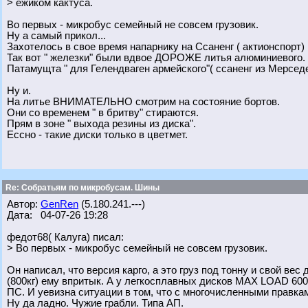
> ёжиком кактуса.
Во первых - микробус семейный не совсем грузовик.
Ну а самый прикол...
Захотелось в свое время напарнику на Ссаненг ( актионспорт) 
Так вот " железки" были вдвое ДОРОЖЕ литья алюминиевого.
Патамущта " для Гелендваген армейского"( ссаненг из Мерседе
Ну и.
На литье ВНИМАТЕЛЬНО смотрим на состояние бортов.
Они со временем " в бритву" стираются.
Прям в зоне " выхода резины из диска".
Ессно - такие диски только в цветмет.
Re: Собратьям по микробусам. Шины
Автор:
GenRen
(5.180.241.---)
Дата: 04-07-26 19:28
федот68( Калуга) писал:
> Во первых - микробус семейный не совсем грузовик.
Он написал, что версия карго, а это груз под тонну и свой вес
(800кг) ему впритык. А у легкосплавных дисков MAX LOAD 600 с
ПС. И уевизна ситуации в том, что с многочисленными правка
Ну да ладно. Чужие грабли. Типа АП.