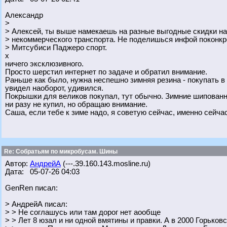
Александр
>
> Алексей, ты выше намекаешь на разные выгодные скидки н
> некоммерческого транспорта. Не поделишься инфой поконкр
> Митсубиси Паджеро спорт.
х
ничего эксклюзивного.
Просто шерстил интернет по задаче и обратил внимание.
Раньше как было, нужна неспешно зимняя резина - покупать в 
увидел наоборот, удивился.
Покрышки для великов покупал, тут обычно. Зимние шипованны
ни разу не купил, но обращаю внимание.
Саша, если тебе к зиме надо, я советую сейчас, именно сейчас
Re: Собратьям по микробусам. Шины
Автор:
АндрейА
(---.39.160.143.mosline.ru)
Дата: 05-07-26 04:03
GenRen писал:
> АндрейА писал:
> > Не соглашусь или там дорог нет аообще
> > Лет 8 юзал и ни одной вмятины и правки. А в 2000 Горьков