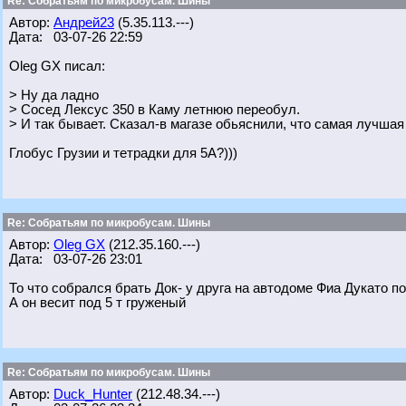
Re: Собратьям по микробусам. Шины
Автор:
Андрей23
(5.35.113.---)
Дата: 03-07-26 22:59
Oleg GX писал:
> Ну да ладно
> Сосед Лексус 350 в Каму летнюю переобул.
> И так бывает. Сказал-в магазе обьяснили, что самая лучшая
Глобус Грузии и тетрадки для 5А?)))
Re: Собратьям по микробусам. Шины
Автор:
Oleg GX
(212.35.160.---)
Дата: 03-07-26 23:01
То что собрался брать Док- у друга на автодоме Фиа Дукато п
А он весит под 5 т груженый
Re: Собратьям по микробусам. Шины
Автор:
Duck_Hunter
(212.48.34.---)