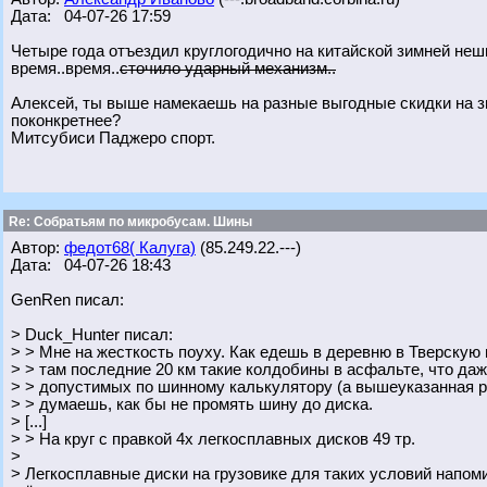
Дата: 04-07-26 17:59
Четыре года отъездил круглогодично на китайской зимней неш
время..время..
сточило ударный механизм..
Алексей, ты выше намекаешь на разные выгодные скидки на 
поконкретнее?
Митсубиси Паджеро спорт.
Re: Собратьям по микробусам. Шины
Автор:
федот68( Калуга)
(85.249.22.---)
Дата: 04-07-26 18:43
GenRen писал:
> Duck_Hunter писал:
> > Мне на жесткость поуху. Как едешь в деревню в Тверскую
> > там последние 20 км такие колдобины в асфальте, что даж
> > допустимых по шинному калькулятору (а вышеуказанная ра
> > думаешь, как бы не промять шину до диска.
> [...]
> > На круг с правкой 4х легкосплавных дисков 49 тр.
>
> Легкосплавные диски на грузовике для таких условий напом