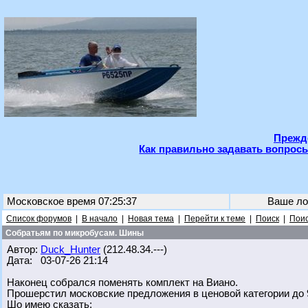
Прежде
Как правильно задавать вопросы
Московское время 07:25:37
Ваше ло
Список форумов
|
В начало
|
Новая тема
|
Перейти к теме
|
Поиск
|
Поис
Собратьям по микробусам. Шины
Автор:
Duck_Hunter
(212.48.34.---)
Дата: 03-07-26 21:14
Наконец собрался поменять комплект на Виано.
Прошерстил московские предложения в ценовой категории до 9
Шо имею сказать: