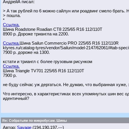
АндрейА писал:
> А так рублей по 6 можно сайлун или роадвинг смело брать. 
> пошла.
*
Ссылка.
Шина Roadstone Roadian CT8 225/65 R16 112/110T
8900 р. Дороже триангла на 2200.
Ссылка.
Шина Sailun Commercio PRO 225/65 R16 112/110R
ktyres.ru/catalog-tyres/vendor/Sailun/model-2147/62061/#tab-specif
7900 р. дороже на 1300.
кстати и триангл с более грузовым рисунком
Ссылка.
Шина Triangle TV701 225/65 R16 112/110T
7900 р.
не буду сейчас уж дергаться. Не думаю, что выбранная хуже, з
Что интересно, в характеристиках всех упомянутых шин вес од
идентичный?
Re: Собратьям по микробусам. Шины
Автор:
Savage
(194.190.197.---)