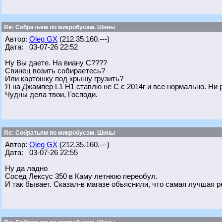
Re: Собратьям по микробусам. Шины
Автор:
Oleg GX
(212.35.160.---)
Дата: 03-07-26 22:52
Ну Вы даете. На виану С????
Свинец возить собираетесь?
Или картошку под крышу грузить?
Я на Джампер L1 H1 ставлю не С с 2014г и все нормально. Ни 
Чудны дела твои, Господи.
Re: Собратьям по микробусам. Шины
Автор:
Oleg GX
(212.35.160.---)
Дата: 03-07-26 22:55
Ну да ладно
Сосед Лексус 350 в Каму летнюю переобул.
И так бывает. Сказал-в магазе обьяснили, что самая лучшая 