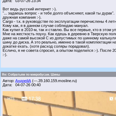
Дата: 03-07-26 23:34
Вот ведь русский интернет :-).
"... задаешь вопрос - и тебе долго объясняют, какой ты дурак".
дружная компания :-).
Cargo - т.к. в руководстве по эксплуатации перечислены 4 лет
Кому как, я в данном случае соблюдаю мануал.
Как купил в 2010-м, так и ставлю. Вы все первые, кто в этом уп
Мне на жесткость поуху. Как едешь в деревню в Тверскую пол
даже на самой высокой С из допустимых по шинному калькулят
шину до диска. А это реально, именно в такой комплектации на
докатке ехать. (хотя расход соляры порадовал).
Есличо, я не совета спросил, а опытом поделился :-). После 2
:-).
Re: Собратьям по микробусам. Шины
Автор:
АндрейА
(---.39.160.159.mosline.ru)
Дата: 04-07-26 00:40