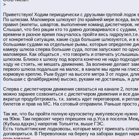
>
Приветствую! Ходим периодически с друзьями группой лодок 
По шлюзам. Маломерок шлюзуют (по крайней мере вседа, вклю
правил (жилеты, швартов, выполнение команд диспетчеров, не
Слышал, что без рации кто то давно договаривался с судами, 
времени в разное время поьучалось пройти весь гидроузел,т.е.
от конкретной ситуации, какие суда большие шлюзуются, и в
большими судами на отдельные рымы, которые определяе дисп
камеру шлюза сперва большие суда, потом запускают по одно
маломерки. Как общаться , что говорить и отвечать услышишь 
шлюзом. Близко к шлюзу под ворота конечно не надо подходить
ходу не стоять, не мешать движению. За волнение делают за
первого шлюза подальше на малос, в канале мы идем на глис
кормовую креплю. Рым будет на высоте метра 3 от лодки, длин
большая с флайбриджем) высоко, руками не достанешь, я дл
Сперва с диспетчером движения связаться на канале 2, потом
можно заранее созвониться с диспетчером движпния и все дан
вкратце продублтровать, т.к. запись идет переговоров, и рег
билетов и прав на МС. На сотовый отправили. Раньше просто 
Так же, что бы пройти полную кругосветку жигулевскую нужно
на 90км. Там первозят через ппрешеек на р.Уса в поселок Меж
(Кубыш.вдхрн.) напротив Тольятти, выше ГЭС.
Есть тольяттинские лодковозы, которые могут приехать слипан
договориться. В Переволоках на берегу на заборах видел нари
пользовалис.