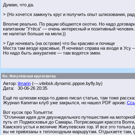
Думаю, что да.
> (Но хочется замкнуть круг и получить опыт шлюзования, рад
Вполне реально. По рации общаются охотно. Но надо договарив
капитаном "Утёса" — очень интересный и позитивный человек.
не налетал больше на мели.))
> Где ночевать (на острове) что бы красиво и почище
Места там везде красивые. Я ночевал справа на входе в Усу —
Но надо быть аккуратнее — там водятся змеи.
Re: Жигулёвская кругосветка
Автор:
ilmarin
(---.vitebsk.dynamic.pppoe.byfly.by)
Дата: 30-06-26 20:35
Ещё по шлюзам когда-то давно писал статью, там тоже расска
Журнал Капитан клуб уже закрылся, но нашел PDF архив:
Ссы
Вот кусок про Тольятти:
"Отличная идея для двухнедельного путешествия на моторно
путь от Подмосковья до Самары. Потрясающая красота Волги
Камского устья и величие Жигулевских гор. И все это только д
вы не привязаны к теплоходным маршрутам. Отдыхаете там, г