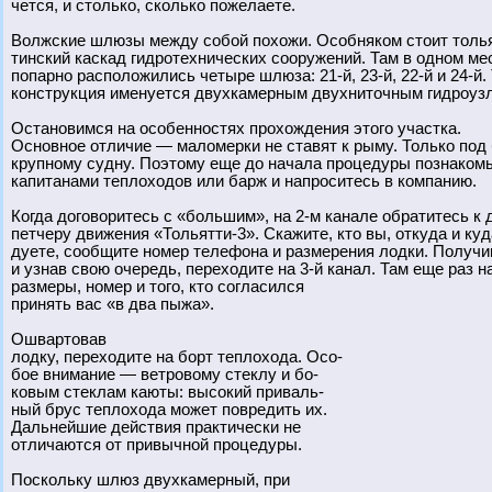
чется, и столько, сколько пожелаете.
Волжские шлюзы между собой похожи. Особняком стоит толь
тинский каскад гидротехнических сооружений. Там в одном ме
попарно расположились четыре шлюза: 21-й, 23-й, 22-й и 24-й.
конструкция именуется двухкамерным двухниточным гидроуз
Остановимся на особенностях прохождения этого участка.
Основное отличие — маломерки не ставят к рыму. Только под
крупному судну. Поэтому еще до начала процедуры познакомь
капитанами теплоходов или барж и напроситесь в компанию.
Когда договоритесь с «большим», на 2-м канале обратитесь к 
петчеру движения «Тольятти-3». Скажите, кто вы, откуда и куд
дуете, сообщите номер телефона и размерения лодки. Получи
и узнав свою очередь, переходите на 3-й канал. Там еще раз н
размеры, номер и того, кто согласился
принять вас «в два пыжа».
Ошвартовав
лодку, переходите на борт теплохода. Осо-
бое внимание — ветровому стеклу и бо-
ковым стеклам каюты: высокий приваль-
ный брус теплохода может повредить их.
Дальнейшие действия практически не
отличаются от привычной процедуры.
Поскольку шлюз двухкамерный, при