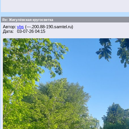
Re: Жигулёвская кругосветка
Автор:
ybs
(---.200.88-190.samtel.ru)
Дата: 03-07-26 04:15