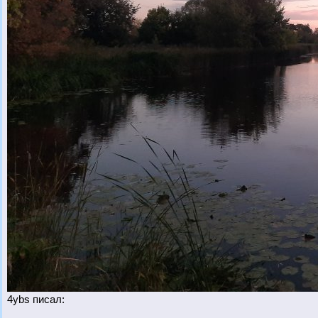
4ybs писал: