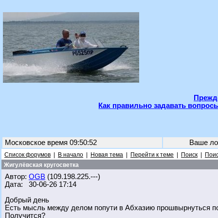
Прежде
Как правильно задавать вопросы
Московское время 09:50:52
Ваше ло
Список форумов
|
В начало
|
Новая тема
|
Перейти к теме
|
Поиск
|
Поис
Жигулёвская кругосветка
Автор:
OGB
(109.198.225.---)
Дата: 30-06-26 17:14
Добрый день
Есть мысль между делом попути в Абхазию прошвырнуться по 
Получится?