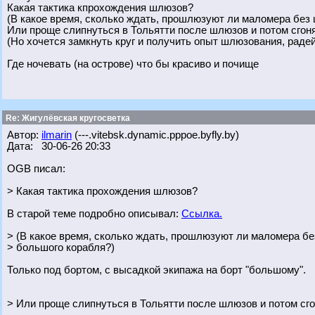
Какая тактика кпрохождения шлюзов?
(В какое время, сколько ждать, прошлюзуют ли маломера без
Или проще слипнуться в Тольятти после шлюзов и потом сгоня
(Но хочется замкнуть круг и получить опыт шлюзования, радей
Где ночевать (на острове) что бы красиво и почище
Re: Жигулёвская кругосветка
Автор:
ilmarin
(---.vitebsk.dynamic.pppoe.byfly.by)
Дата: 30-06-26 20:33
OGB писал:
> Какая тактика прохождения шлюзов?
В старой теме подробно описывал:
Ссылка.
> (В какое время, сколько ждать, прошлюзуют ли маломера бе
> большого корабля?)
Только под бортом, с высадкой экипажа на борт "большому".
> Или проще слипнуться в Тольятти после шлюзов и потом сго