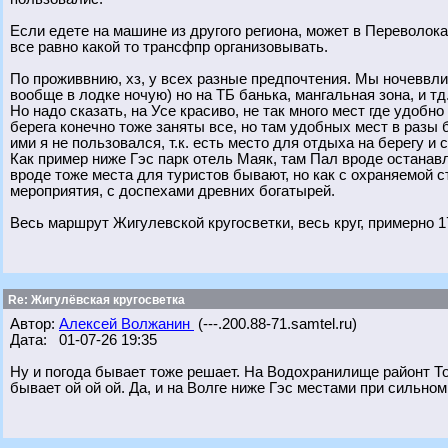
Если едете на машине из другого региона, может в Переволо
все равно какой то трансфпр организовывать.
По проживвнию, хз, у всех разные предпочтения. Мы ночеввли
вообще в лодке ночую) но на ТБ банька, мангальная зона, и т
Но надо сказать, на Усе красиво, не так много мест где удобно
берега конечно тоже заняты все, но там удобных мест в разы 
ими я не пользовался, т.к. есть место для отдыха на берегу и 
Как пример ниже Гэс парк отель Маяк, там Пал вроде останавл
вроде тоже места для туристов бывают, но как с охраняемой с
мероприятия, с доспехами древних богатырей.
Весь маршрут Жигулевской кругосветки, весь круг, примерно 1
Re: Жигулёвская кругосветка
Автор:
Алексей Волжанин
(---.200.88-71.samtel.ru)
Дата: 01-07-26 19:35
Ну и погода бывает тоже решает. На Водохранилище районт То
бывает ой ой ой. Да, и на Волге ниже Гэс местами при сильн