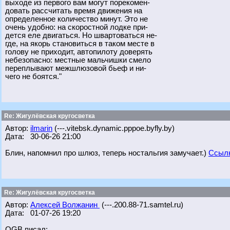
выходе из первого вам могут порекомен-
довать рассчитать время движения на
определенное количество минут. Это не
очень удобно: на скоростной лодке при-
дется еле двигаться. Но швартоваться не-
где, на якорь становиться в таком месте в
голову не приходит, автопилоту доверять
небезопасно: местные мальчишки смело
переплывают межшлюзовой бьеф и ни-
чего не боятся."
Re: Жигулёвская кругосветка
Автор:
ilmarin
(---.vitebsk.dynamic.pppoe.byfly.by)
Дата: 30-06-26 21:00
Блин, напомнил про шлюз, теперь ностальгия замучает.)
Ссылк
Re: Жигулёвская кругосветка
Автор:
Алексей Волжанин
(---.200.88-71.samtel.ru)
Дата: 01-07-26 19:20
OGB писал: