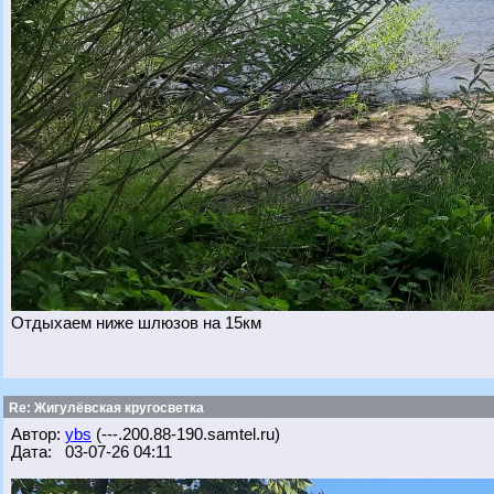
Отдыхаем ниже шлюзов на 15км
Re: Жигулёвская кругосветка
Автор:
ybs
(---.200.88-190.samtel.ru)
Дата: 03-07-26 04:11