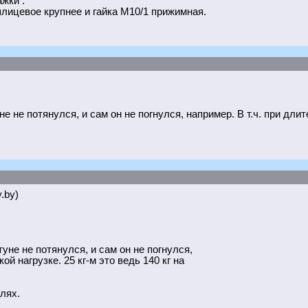
жки .
шлицевое крупнее и гайка М10/1 прижимная.
не не потянулся, и сам он не погнулся, например. В т.ч. при длит
y.by)
туне не потянулся, и сам он не погнулся,
ой нагрузке. 25 кг-м это ведь 140 кг на
лях.