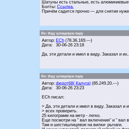
Шатуны есть стальные, есть алюминиевые
Болты:
Ссылка.
Причём садится прочно — для снятия нуж
Re: Ищу шлицевую пару
Автор:
ECh
(78.36.169.---)
Дата: 30-06-26 23:18
Да, эти детали и имел в виду. Заказал и их
Re: Ищу шлицевую пару
Автор:
федот68( Калуга)
(85.249.20.---)
Дата: 30-06-26 23:23
ECh писал:
> Да, эти детали и имел в виду. Заказал и 
> всех проверить.
25 килограмм на метр - легко.
Еще посмотри на " вал включения" и " вал в
Там и шестишлицевое на вилки- рычаги.