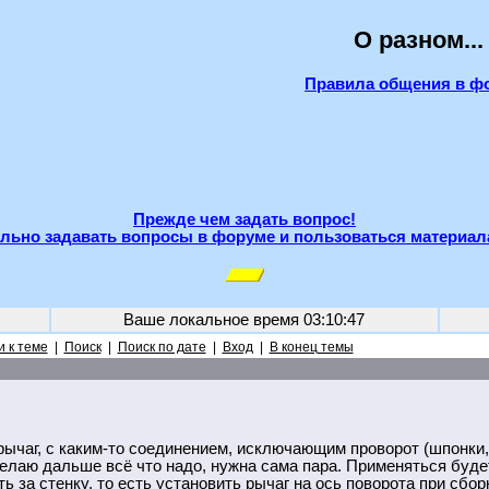
О разном...
Правила общения в ф
Прежде чем задать вопрос!
льно задавать вопросы в форуме и пользоваться материал
Ваше локальное время
03:10:47
 к теме
|
Поиск
|
Поиск по дате
|
Вход
|
В конец темы
рычаг, с каким-то соединением, исключающим проворот (шпонки, 
елаю дальше всё что надо, нужна сама пара. Применяться буде
ь за стенку, то есть установить рычаг на ось поворота при сбор