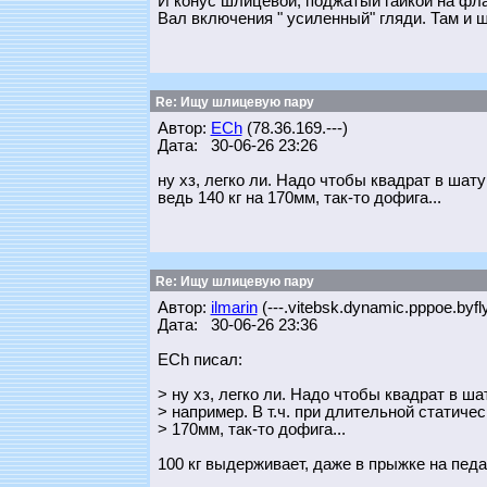
И конус шлицевой, поджатый гайкой на фла
Вал включения " усиленный" гляди. Там и 
Re: Ищу шлицевую пару
Автор:
ECh
(78.36.169.---)
Дата: 30-06-26 23:26
ну хз, легко ли. Надо чтобы квадрат в шату
ведь 140 кг на 170мм, так-то дофига...
Re: Ищу шлицевую пару
Автор:
ilmarin
(---.vitebsk.dynamic.pppoe.byfl
Дата: 30-06-26 23:36
ECh писал:
> ну хз, легко ли. Надо чтобы квадрат в ша
> например. В т.ч. при длительной статическ
> 170мм, так-то дофига...
100 кг выдерживает, даже в прыжке на педа