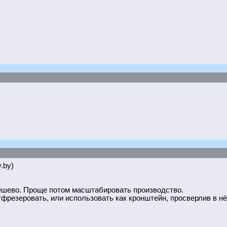
y.by)
ёшево. Проще потом масштабировать производство.
тфрезеровать, или использовать как кронштейн, просверлив в нё