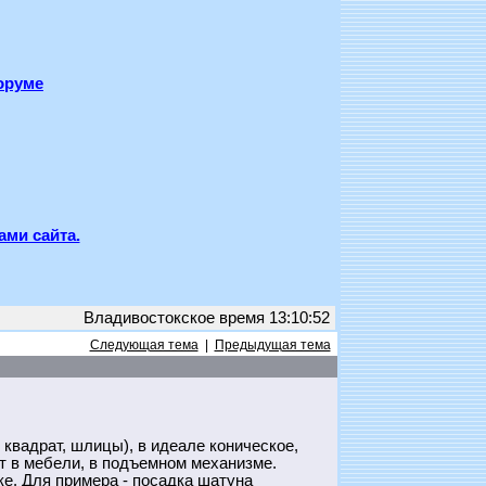
оруме
ами сайта.
Владивостокское время 13:10:52
Следующая тема
|
Предыдущая тема
квадрат, шлицы), в идеале коническое,
т в мебели, в подъемном механизме.
ке. Для примера - посадка шатуна