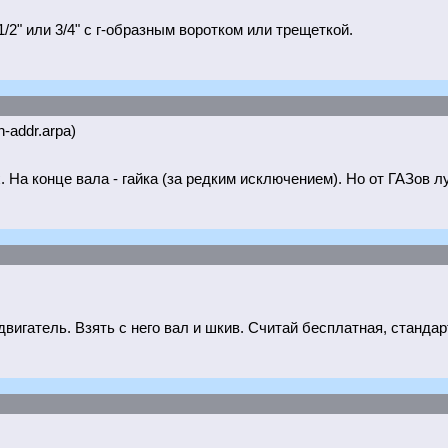
/2" или 3/4" с г-образным воротком или трещеткой.
n-addr.arpa)
 На конце вала - гайка (за редким исключением). Но от ГАЗов л
игатель. Взять с него вал и шкив. Считай бесплатная, стандар