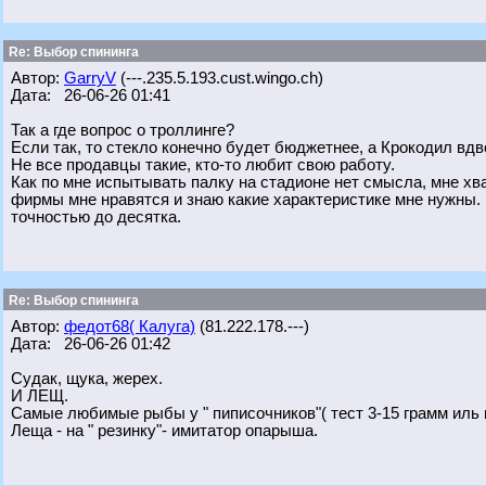
Re: Выбор спининга
Автор:
GarryV
(---.235.5.193.cust.wingo.ch)
Дата: 26-06-26 01:41
Так а где вопрос о троллинге?
Если так, то стекло конечно будет бюджетнее, а Крокодил вдв
Не все продавцы такие, кто-то любит свою работу.
Как по мне испытывать палку на стадионе нет смысла, мне хва
фирмы мне нравятся и знаю какие характеристике мне нужны. Н
точностью до десятка.
Re: Выбор спининга
Автор:
федот68( Калуга)
(81.222.178.---)
Дата: 26-06-26 01:42
Судак, щука, жерех.
И ЛЕЩ.
Самые любимые рыбы у " пиписочников"( тест 3-15 грамм иль
Леща - на " резинку"- имитатор опарыша.