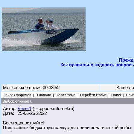
Прежде
Как правильно задавать вопросы
Московское время 00:38:52
Ваше ло
Список форумов
|
В начало
|
Новая тема
|
Перейти к теме
|
Поиск
|
Поис
Выбор спининга
Автор:
Veeer1
(---.pppoe.mtu-net.ru)
Дата: 25-06-26 22:22
Всем здравствуйте!
Подскажите бюджетную палку для ловли пелагической рыбы