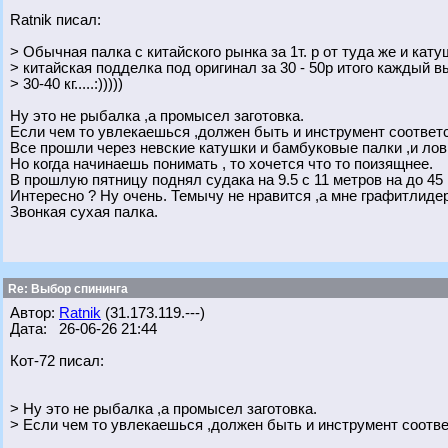
Ratnik писал:
> Обычная палка с китайского рынка за 1т. р от туда же и кат
> китайская подделка под оригинал за 30 - 50р итого каждый вы
> 30-40 кг.....:)))))
Ну это не рыбалка ,а промысел заготовка.
Если чем то увлекаешься ,должен быть и инструмент соответ
Все прошли через невские катушки и бамбуковые палки ,и лов
Но когда начинаешь понимать , то хочется что то поизящнее.
В прошлую пятницу поднял судака на 9.5 с 11 метров на до 45 г
Интересно ? Ну очень. Темычу не нравится ,а мне графитлидер
Звонкая сухая палка.
Re: Выбор спининга
Автор:
Ratnik
(31.173.119.---)
Дата: 26-06-26 21:44
Кот-72 писал:
> Ну это не рыбалка ,а промысел заготовка.
> Если чем то увлекаешься ,должен быть и инструмент соотв