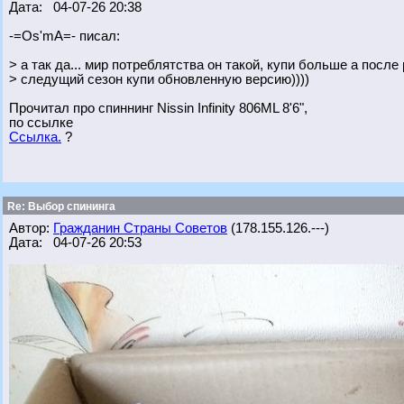
Дата: 04-07-26 20:38
-=Os'mA=- писал:
> а так да... мир потреблятства он такой, купи больше а посл
> следущий сезон купи обновленную версию))))
Прочитал про спиннинг Nissin Infinity 806ML 8'6",
по ссылке
Ссылка.
?
Re: Выбор спининга
Автор:
Гражданин Страны Советов
(178.155.126.---)
Дата: 04-07-26 20:53