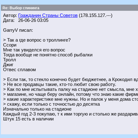
Re: Выбор спининга
Автор:
Гражданин Страны Советов
(178.155.127.---)
Дата: 26-06-26 03:05
GarryV писал:
> Так а где вопрос о троллинге?
Ссори
Мне так увиделся его вопрос
Тогда вообще не понятно способ рыбалки
Тролл
Джиг
Отвес сплавом
> Если так, то стекло конечно будет бюджетнее, а Крокодил в
> Не все продавцы такие, кто-то любит свою работу.
> Как по мне испытывать палку на стадионе нет смысла, мне х
> магазине, но чаще беру онлайн, потому что знаю какие фирм
> какие характеристике мне нужны. Но и палок у меня дома сто
> скажу, если только с точностью до десятка
Изначально только на стадионе
Каждый год 2-3 покупаю, т к ими торгую и столько же раздар
Штук 15 есть в наличии