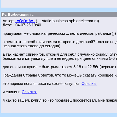
Re: Выбор спининга
Автор:
-=Os'mA=-
(---.static-business.spb.ertelecom.ru)
Дата: 04-07-26 19:40
придумают же слова на греческом ... пелагическая рыбалка ))) 
а чем этот способ отличается от просто джиговой? тока не по
не знал этого слова до сегодня)
а так насчет спинингов, открыл для себя случайно фирму: Sti
бюджетно и катушки лучше я не видел, при цене спининга 5-6 т
два спининга купил с быстрым строем 5-18 г и 22-56г (первые 
Гражданин Страны Советов, что то можешь сказать хорошее 
это первые попавшиеся на озоне, катушка:
Ссылка.
и спининг:
Ссылка.
я как то зашел, купил то что продавец посоветовал, мне понра