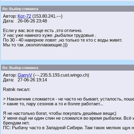
Re: Выбор спининга
Автор:
Кот-72
(153.80.241.---)
Дата: 26-06-26 23:48
Если у вас все еще есть ,это отлично.
У нас уже намного хуже ,рыбалки трудовые .
По 30 - 40 наверное ловят ,но только те кто с воды живет.
Мы то так ,околоплавающие.)))
Re: Выбор спининга
Автор:
GarryV
(---.235.5.193.cust.wingo.ch)
Дата: 27-06-26 19:14
Ratnik писал:
> Наконечник сломается - не часто но бывает, усталость, пош
> какие то, пару сезонов а то и более работает...
Я не настолько богат, чтобы покупать дешёвые вещи;)
У меня ещё ни один спин не сломался во время рыбалки. Всё 
брендам нет.
ПС: Рыбачу часто в Западной Сибири. Там таких мелких щук не