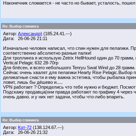
Наконечник сломается - не часто но бывает, усталость, пошел н
Re: Выбор спининга
Автор:
Александр)
(185.24.41.---)
Дата: 26-06-26 21:11
Изначально человек написал, что спин нужен для пелагики. Пр
соответственно абсолютно разные палки!
Для троллинга я использую Zetrix HellHound один до 70 грамм,
Vertical Pelagic 632 28-70гр
Для блёсен, и всего небольшого Tenryu Swat Wind до 28 грамм.
Сейчас очень хвалят для пелагики Hearty Rise Pelagic.Выбор 
деликатные снасти и ему важна эстетика, чтобы рыбалка прин
ловит, лишь бы дёшево и.....
VPN работает ? Определись что тебе нужно и бюджет. Посмот
Подскажу продавца(они правда работают по графику 4 через ч
очень давно. и у них нет задачи, чтобы что-либо впарить.
Re: Выбор спининга
Автор:
Кот-72
(138.124.67.---)
Дата: 26-06-26 21:32