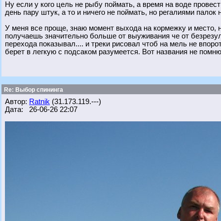
Ну если у кого цель не рыбу поймать, а время на воде провест
день пару штук, а то и ничего не поймать, но регалиями палок н
У меня все проще, знаю момент выхода на кормежку и место, н
получаешь значительно больше от выуживания че от безрезуль
перехода показывал.... и треки рисовал чтоб на мель не впорот
берет в легкую с подсаком разумеется. Вот названия не помню...
Re: Выбор спининга
Автор:
Ratnik
(31.173.119.---)
Дата: 26-06-26 22:07