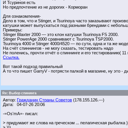
И Тсуриноя есть
Но предпочтение из не дорогих - Корморан
Для ознакомления-
Дело в том, что и Stinger, и Tsurinoya часто заказывают произ
катушки может выпускаться под разными брендами с неболь
Примеры:
Stinger Blaxter 2000 — это клон катушки Tsurinoya FS 2000.
Stinger PowerAge 2000 сравнивают с Tsurinoya TSP2000.
Tsurinoya 4000 и Stinger 4000/4520 — по сути, одна и та же мо
На счёт спиннингов - не могу сказать, тестировать надо
Не поленись, прочти отчёт о спиннинге и его тестированию( 11 
Ссылка.
Вот такой подход правильный
А то что пишет GarryV - потрясти палкой в магазине, ну это - 
Re: Выбор спининга
Автор:
Гражданин Страны Советов
(178.155.126.---)
Дата: 04-07-26 20:06
-=Os'mA=- писал:
> придумают же слова на греческом ... пелагическая рыбалка )
> )))