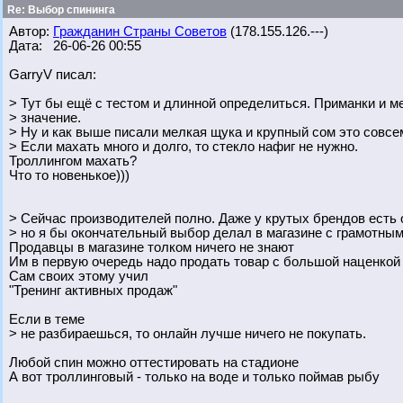
Re: Выбор спининга
Автор:
Гражданин Страны Советов
(178.155.126.---)
Дата: 26-06-26 00:55
GarryV писал:
> Тут бы ещё с тестом и длинной определиться. Приманки и м
> значение.
> Ну и как выше писали мелкая щука и крупный сом это совсе
> Если махать много и долго, то стекло нафиг не нужно.
Троллингом махать?
Что то новенькое)))
> Сейчас производителей полно. Даже у крутых брендов есть
> но я бы окончательный выбор делал в магазине с грамотны
Продавцы в магазине толком ничего не знают
Им в первую очередь надо продать товар с большой наценкой
Сам своих этому учил
"Тренинг активных продаж"
Если в теме
> не разбираешься, то онлайн лучше ничего не покупать.
Любой спин можно оттестировать на стадионе
А вот троллинговый - только на воде и только поймав рыбу