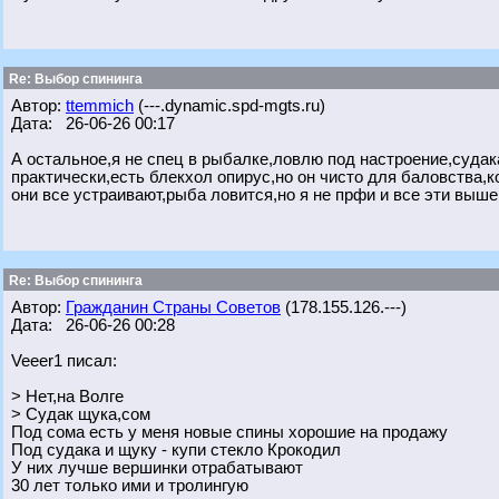
Re: Выбор спининга
Автор:
ttemmich
(---.dynamic.spd-mgts.ru)
Дата: 26-06-26 00:17
А остальное,я не спец в рыбалке,ловлю под настроение,судака
практически,есть блекхол опирус,но он чисто для баловства,ко
они все устраивают,рыба ловится,но я не прфи и все эти выше
Re: Выбор спининга
Автор:
Гражданин Страны Советов
(178.155.126.---)
Дата: 26-06-26 00:28
Veeer1 писал:
> Нет,на Волге
> Судак щука,сом
Под сома есть у меня новые спины хорошие на продажу
Под судака и щуку - купи стекло Крокодил
У них лучше вершинки отрабатывают
30 лет только ими и тролингую