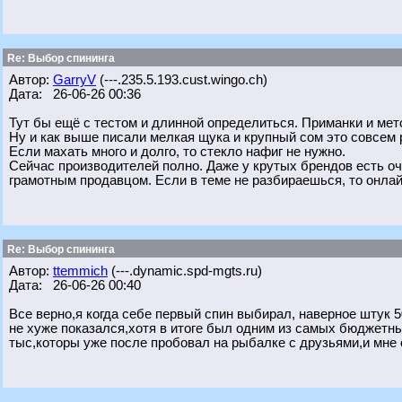
Re: Выбор спининга
Автор:
GarryV
(---.235.5.193.cust.wingo.ch)
Дата: 26-06-26 00:36
Тут бы ещё с тестом и длинной определиться. Приманки и мет
Ну и как выше писали мелкая щука и крупный сом это совсем 
Если махать много и долго, то стекло нафиг не нужно.
Сейчас производителей полно. Даже у крутых брендов есть о
грамотным продавцом. Если в теме не разбираешься, то онлай
Re: Выбор спининга
Автор:
ttemmich
(---.dynamic.spd-mgts.ru)
Дата: 26-06-26 00:40
Все верно,я когда себе первый спин выбирал, наверное штук 50
не хуже показался,хотя в итоге был одним из самых бюджетных
тыс,которы уже после пробовал на рыбалке с друзьями,и мне 