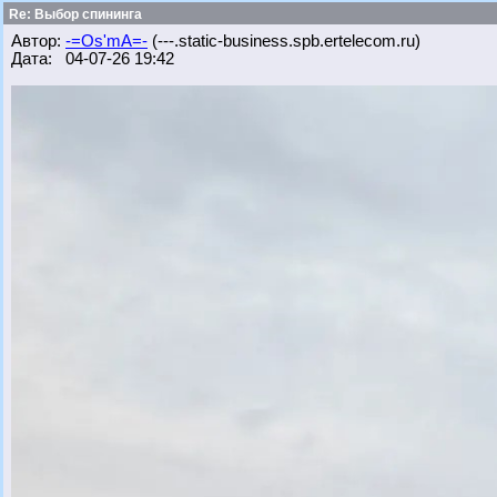
Re: Выбор спининга
Автор:
-=Os'mA=-
(---.static-business.spb.ertelecom.ru)
Дата: 04-07-26 19:42