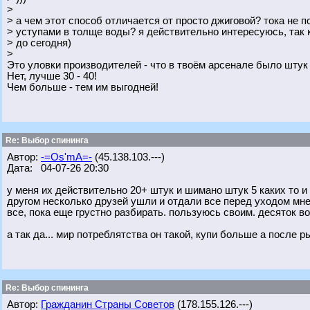
>
> а чем этот способ отличается от просто джиговой? тока не п
> уступами в толще воды? я действительно интересуюсь, так к
> до сегодня)
>
Это уловки производителей - что в твоём арсенале было штук
Нет, лучше 30 - 40!
Чем больше - тем им выгодней!
Re: Выбор спининга
Автор:
-=Os'mA=-
(45.138.103.---)
Дата: 04-07-26 20:30
у меня их действительно 20+ штук и шимано штук 5 каких то и 
другом несколько друзей ушли и отдали все перед уходом мне,
все, пока еще грустно разбирать. пользуюсь своим. десяток в
а так да... мир потреблятства он такой, купи больше а после
Re: Выбор спининга
Автор:
Гражданин Страны Советов
(178.155.126.---)