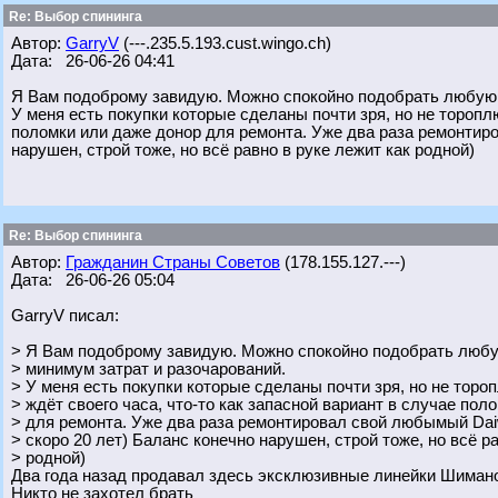
Re: Выбор спининга
Автор:
GarryV
(---.235.5.193.cust.wingo.ch)
Дата: 26-06-26 04:41
Я Вам подоброму завидую. Можно спокойно подобрать любую 
У меня есть покупки которые сделаны почти зря, но не тороплю
поломки или даже донор для ремонта. Уже два раза ремонтиро
нарушен, строй тоже, но всё равно в руке лежит как родной)
Re: Выбор спининга
Автор:
Гражданин Страны Советов
(178.155.127.---)
Дата: 26-06-26 05:04
GarryV писал:
> Я Вам подоброму завидую. Можно спокойно подобрать любу
> минимум затрат и разочарований.
> У меня есть покупки которые сделаны почти зря, но не торо
> ждёт своего часа, что-то как запасной вариант в случае пол
> для ремонта. Уже два раза ремонтировал свой любымый Daiw
> скоро 20 лет) Баланс конечно нарушен, строй тоже, но всё р
> родной)
Два года назад продавал здесь эксклюзивные линейки Шимано,
Никто не захотел брать