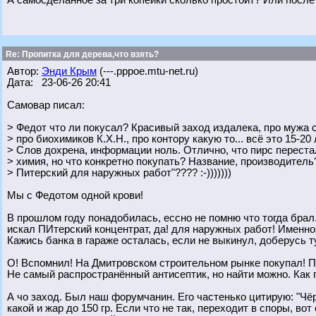
А самосделанное за три копейки сколько простоит? Или после
Re: Пропитка для дерева,что взять?
Автор:
Энди Крым
(---.pppoe.mtu-net.ru)
Дата: 23-06-26 20:41
Самовар писал:
> Федот что ли покусал? Красивый заход издалека, про мужа с
> про биохимиков К.Х.Н., про контору какую то... всё это 15-20 л
> Слов дохрена, информации ноль. Отлично, что пирс перестал
> химия, но что конкретно покупать? Название, производитель
> Питерский для наружных работ"???? :-)))))))
Мы с Федотом одной крови!
В прошлом году понадобилась, ессно не помню что тогда брал
искал ПИтерский концентрат, да! для наружных работ! Именно
Кажись банка в гараже осталась, если не выкинул, доберусь 
О! Вспомнил! На Дмитровском строительном рынке покупал! По
Не самый распространённый антисептик, но найти можно. Как 
А чо заход. Был наш форумчанин. Его частенько цитирую: "Чё
какой и жар до 150 гр. Если что не так, переходит в споры, во