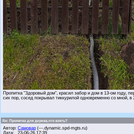
Пропитка "Здоровый дом", красил забор и дом в 13-ом году, п
сих пор, сосед покрывал тиккурилой одновременно со мной, в
Re: Пропитка для дерева,что взять?
Автор:
Самовар
(---.dynamic.spd-mgts.ru)
Дата: 23-06-26 17:39