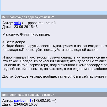
Re: Пропитка для дерева,что взять?
Автор:
solik
(---.pppoe.mtu-net.ru)
Дата: 23-06-26 15:43
Максимус Филиппиус писал:
> Всем добра
> Надо баню снаружи освежить,потерялся в названиях,все не
> накладно.Посоветуйте пожалуйста не на водной основе!
Я пропитывал Пинотексом. Глянул сейчас в интернете - он не н
это такое. Правда, из описания следует, что "дерево не темнее
наносил из пульверизатора, подключенного к компрессору с рес
подробностей не помню, но кажется, я его еще чем-то разбавл
Других брендов не знаю вообще, так что я бы и сейчас купил т
Re: Пропитка для дерева,что взять?
Автор:
pavlovmn1
(178.69.191.---)
Дата: 23-06-26 16:53