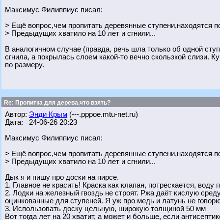
Максимус Филиппиус писал:
> Ещё вопрос,чем пропитать деревянные ступени,находятся 
> Предыдущих хватило на 10 лет и сгнили...
В аналогичном случае (правда, речь шла только об одной ступ
сгнила, а покрылась слоем какой-то вечно скользкой слизи. К
по размеру.
Re: Пропитка для дерева,что взять?
Автор:
Энди Крым
(---.pppoe.mtu-net.ru)
Дата: 24-06-26 20:23
Максимус Филиппиус писал:
> Ещё вопрос,чем пропитать деревянные ступени,находятся 
> Предыдущих хватило на 10 лет и сгнили...
Дык я и пишу про доски на пирсе.
1. Главное не красить! Краска как клапан, потрескается, воду 
2. Лодки на железный гвоздь не строят. Ржа даёт кислую сре
оцинкованные для ступеней. Я уж про медь и латунь не говорю
3. Использовать доску цельную, широкую толщиной 50 мм
Вот тогда лет на 20 хватит, а может и больше, если антисепти