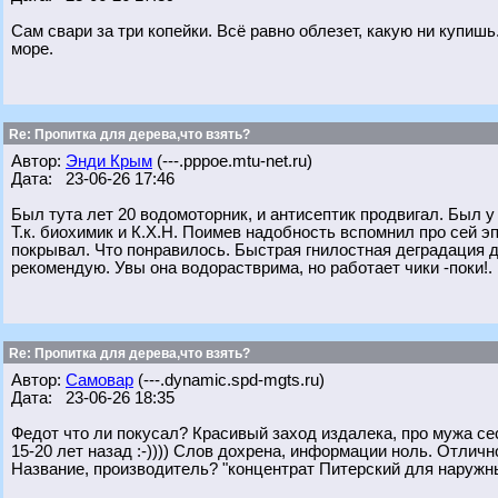
Сам свари за три копейки. Всё равно облезет, какую ни купишь.
море.
Re: Пропитка для дерева,что взять?
Автор:
Энди Крым
(---.pppoe.mtu-net.ru)
Дата: 23-06-26 17:46
Был тута лет 20 водомоторник, и антисептик продвигал. Был у
Т.к. биохимик и К.Х.Н. Поимев надобность вспомнил про сей э
покрывал. Что понравилось. Быстрая гнилостная деградация д
рекомендую. Увы она водорастврима, но работает чики -поки!.
Re: Пропитка для дерева,что взять?
Автор:
Самовар
(---.dynamic.spd-mgts.ru)
Дата: 23-06-26 18:35
Федот что ли покусал? Красивый заход издалека, про мужа сест
15-20 лет назад :-)))) Слов дохрена, информации ноль. Отлично
Название, производитель? "концентрат Питерский для наружных 