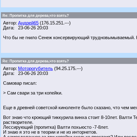
Re: Пропитка для дерева,что взять?
Автор:
Андрей65
(176.15.251.---)
Дата: 23-06-26 20:03
Что бы не гнило Сенеж консервирующий трудновымываемый. Н
Re: Пропитка для дерева,что взять?
Автор:
Моторогубитель
(94.25.175.---)
Дата: 23-06-26 20:03
Самовар писал:
> Сам свари за три копейки.
Еще в древней советской киноленте было сказано, что чем ме
Вот знаю что кроющий тиккурила винха стоит 8-10лет. Валти Те
растворителе.
Лессирующий (пропитка) Валти похьюсто -7-8лет.
И знаю я это не в теории и не из инторнетов.