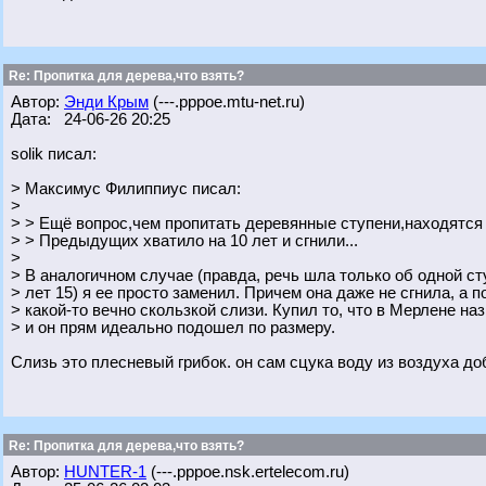
Re: Пропитка для дерева,что взять?
Автор:
Энди Крым
(---.pppoe.mtu-net.ru)
Дата: 24-06-26 20:25
solik писал:
> Максимус Филиппиус писал:
>
> > Ещё вопрос,чем пропитать деревянные ступени,находятс
> > Предыдущих хватило на 10 лет и сгнили...
>
> В аналогичном случае (правда, речь шла только об одной ст
> лет 15) я ее просто заменил. Причем она даже не сгнила, а 
> какой-то вечно скользкой слизи. Купил то, что в Мерлене на
> и он прям идеально подошел по размеру.
Слизь это плесневый грибок. он сам сцука воду из воздуха до
Re: Пропитка для дерева,что взять?
Автор:
HUNTER-1
(---.pppoe.nsk.ertelecom.ru)