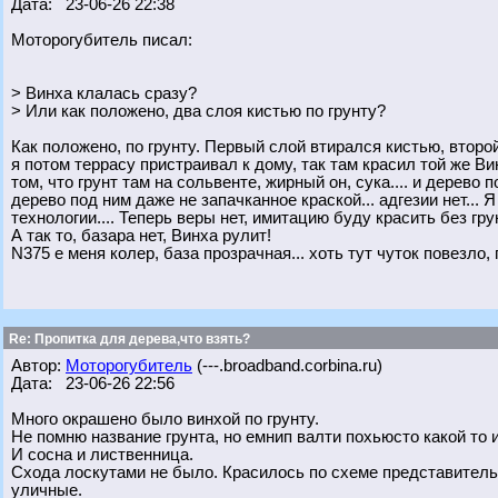
Дата: 23-06-26 22:38
Моторогубитель писал:
> Винха клалась сразу?
> Или как положено, два слоя кистью по грунту?
Как положено, по грунту. Первый слой втирался кистью, втор
я потом террасу пристраивал к дому, так там красил той же Ви
том, что грунт там на сольвенте, жирный он, сука.... и дерево 
дерево под ним даже не запачканное краской... адгезии нет...
технологии.... Теперь веры нет, имитацию буду красить без гру
А так то, базара нет, Винха рулит!
N375 e меня колер, база прозрачная... хоть тут чуток повезло, 
Re: Пропитка для дерева,что взять?
Автор:
Моторогубитель
(---.broadband.corbina.ru)
Дата: 23-06-26 22:56
Много окрашено было винхой по грунту.
Не помню название грунта, но емнип валти похьюсто какой то и
И сосна и лиственница.
Схода лоскутами не было. Красилось по схеме представительс
уличные.