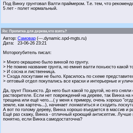
Под Винху грунтовал Валти праймером. Т.е. тем, что рекоменд
5 лет - полет нормальный.
Re: Пропитка для дерева,что взять?
Автор:
Самовар
(---.dynamic.spd-mgts.ru)
Дата: 23-06-26 23:21
Моторогубитель писал:
> Много окрашено было винхой по грунту.
> Не помню название грунта, но емнип валти похьюсто какой то
> И сосна и лиственница.
> Схода лоскутами не было. Красилось по схеме представител
> оптовый отдел покупались все краски и интерьерные и улич
Да, грунт Похьюсто. До него был какой то другой, но его сняли
растворителе. Если нет повреждений на дереве, так Винха на 
трещина или ещё чего....( у меня к примеру, очень хорошо "о
земле, как картечь...), начинает лохматиться и сходить лоскут
А вот по голому дереву, Винха хорошо въедается в массив и р
Ещё раз скажу, Винха - отличный кроющий антисептик. Лучше я 
понятно, если Винха самодостаточна?