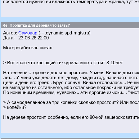
появляется нужная ей влажность температура и жрачка, тут же
Re: Пропитка для дерева,что взять?
Автор:
Самовар
(---.dynamic.spd-mgts.ru)
Дата: 23-06-26 22:00
Моторогубитель писал:
> Вот знаю что кроющий тиккурила винха стоит 8-10лет.
На теневой стороне и дольше простоит. У меня Винхой дом по
лет.... У меня уже десять лет дому, каждый год, начиная с пят
целый день его греет... Брус лопнул, Винха отслоилась... Решил
не выпадало из остального, ибо остальное покраски не требует,
По нонешним временам, нуевонах.. эти дорогие изыски.... "чистен
> А самосделанное за три копейки сколько простоит? Или пос
> копейки?
На дереве простоит, особенно, если его 80-кой зашероховатит