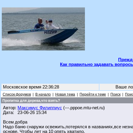
Прежде
Как правильно задавать вопросы
Московское время 22:36:28
Ваше ло
Список форумов
|
В начало
|
Новая тема
|
Перейти к теме
|
Поиск
|
Поис
Пропитка для дерева,что взять?
Автор:
Максимус Филиппиус
(---.pppoe.mtu-net.ru)
Дата: 23-06-26 15:34
Всем добра
Надо баню снаружи освежить,потерялся в названиях,все незн
основе. Чтобы лет на 10 опять хватило.