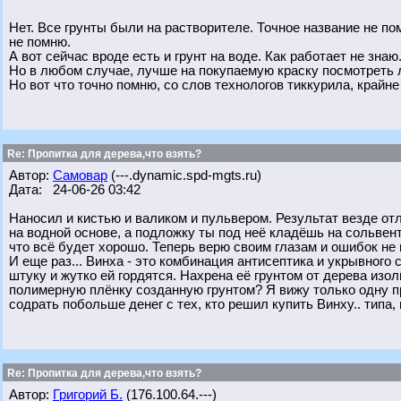
Нет. Все грунты были на растворителе. Точное название не по
не помню.
А вот сейчас вроде есть и грунт на воде. Как работает не знаю
Но в любом случае, лучше на покупаемую краску посмотреть лис
Но вот что точно помню, со слов технологов тиккурила, крайн
Re: Пропитка для дерева,что взять?
Автор:
Самовар
(---.dynamic.spd-mgts.ru)
Дата: 24-06-26 03:42
Наносил и кистью и валиком и пульвером. Результат везде отл
на водной основе, а подложку ты под неё кладёшь на сольвенте
что всё будет хорошо. Теперь верю своим глазам и ошибок не
И еще раз... Винха - это комбинация антисептика и укрывного
штуку и жутко ей гордятся. Нахрена её грунтом от дерева изо
полимерную плёнку созданную грунтом? Я вижу только одну пр
содрать побольше денег с тех, кто решил купить Винху.. типа, ни
Re: Пропитка для дерева,что взять?
Автор:
Григорий Б.
(176.100.64.---)