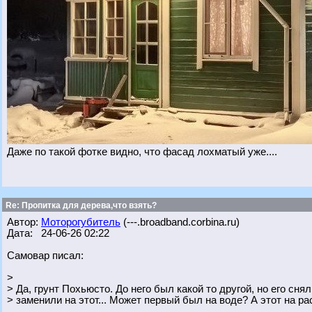
Даже по такой фотке видно, что фасад лохматый уже....
Re: Пропитка для дерева,что взять?
Автор:
Моторогубитель
(---.broadband.corbina.ru)
Дата: 24-06-26 02:22
Самовар писал:
>
> Да, грунт Похьюсто. До него был какой то другой, но его сня
> заменили на этот... Может первый был на воде? А этот на ра