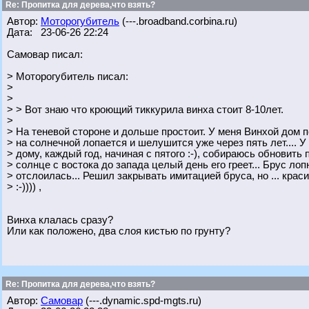
Re: Пропитка для дерева,что взять?
Автор:
Моторогубитель
(---.broadband.corbina.ru)
Дата: 23-06-26 22:24
Самовар писал:
> Моторогубитель писал:
>
>
> > Вот знаю что кроющий тиккурила винха стоит 8-10лет.
>
> На теневой стороне и дольше простоит. У меня Винхой дом п
> на солнечной лопается и шелушится уже через пять лет.... У
> дому, каждый год, начиная с пятого :-), собираюсь обновить
> солнце с востока до запада целый день его греет... Брус лоп
> отслоилась... Решил закрывать имитацией бруса, но ... крас
> :-)))) ,
Винха клалась сразу?
Или как положено, два слоя кистью по грунту?
Re: Пропитка для дерева,что взять?
Автор:
Самовар
(---.dynamic.spd-mgts.ru)