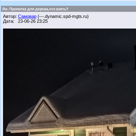
Re: Пропитка для дерева,что взять?
Автор:
Самовар
(---.dynamic.spd-mgts.ru)
Дата: 23-06-26 23:25