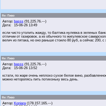
Re: Пиво
Автор:
basss
(91.225.76.---)
Дата: 15-06-26 13:49
если чисто утолить жажду, то балтика нулевка в зеленых банка
отличии от газировок. а из обычного то жигулевское самарско
велич из пятака, но оно раньше стоило 80 руб, а сейчас 200, 
Re: Пиво
Автор:
basss
(91.225.76.---)
Дата: 15-06-26 13:52
кстати, по жаре очень неплохо сухое белое вино, разбавленное
можно неторопясь пить потихоньку весь день.
Re: Пиво
Автор:
Koniara
(178.157.165.---)