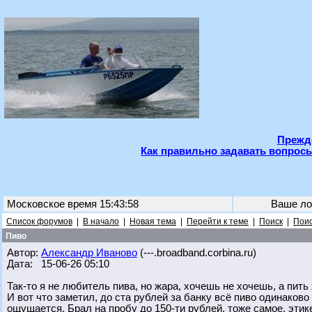
Прежде
Как правильно задавать вопросы
Московское время 15:43:58
Ваше ло
Список форумов
|
В начало
|
Новая тема
|
Перейти к теме
|
Поиск
|
Поис
Пиво
Автор:
Александр Иваново
(---.broadband.corbina.ru)
Дата: 15-06-26 05:10
Так-то я не любитель пива, но жара, хочешь не хочешь, а пить
И вот что заметил, до ста рублей за банку всё пиво одинаково 
ощущается. Брал на пробу до 150-ти рублей, тоже самое, этик