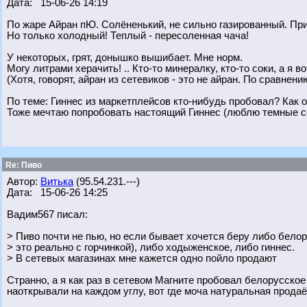
Дата: 15-06-26 14:19
По жаре Айран пЮ. Солёненький, не сильно газированный. При
Но только холодный! Теплый - пересоленная чача!
У некоторых, грят, донышко вышибает. Мне норм.
Могу литрами херачить! .. Кто-то минералку, кто-то соки, а я во
(Хотя, говорят, айран из сетевиков - это не айран. По сравнен
По теме: Гиннес из маркетплейсов кто-нибудь пробовал? Как 
Тоже мечтаю попробовать настоящий Гиннес (люблю темные с
Re: Пиво
Автор:
Витька
(95.54.231.---)
Дата: 15-06-26 14:25
Вадим567 писал:
> Пиво почти не пью, но если бывает хочется беру либо бело
> это реально с горчинкой), либо ходыженское, либо гиннес.
> В сетевых магазинах мне кажется одно пойло продают
Странно, а я как раз в сетевом Магните пробовал белорусское
наоткрывали на каждом углу, вот где моча натуральная продаё