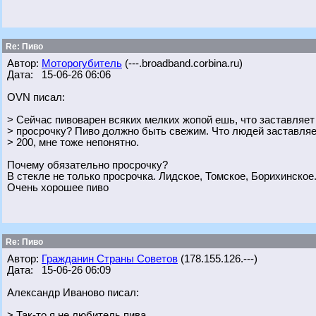
Re: Пиво
Автор:
Моторогубитель
(---.broadband.corbina.ru)
Дата: 15-06-26 06:06
OVN писал:
> Сейчас пивоварен всяких мелких жопой ешь, что заставляет
> просрочку? Пиво должно быть свежим. Что людей заставляе
> 200, мне тоже непонятно.
Почему обязательно просрочку?
В стекле не только просрочка. Лидское, Томское, Борихинское
Очень хорошее пиво
Re: Пиво
Автор:
Гражданин Страны Советов
(178.155.126.---)
Дата: 15-06-26 06:09
Александр Иваново писал:
> Так-то я не любитель пива,