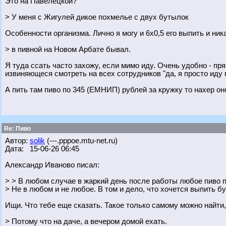
Это на Павелецкой?
> У меня с Жигулей дикое похмелье с двух бутылок
Особенности организма. Лично я могу и 6х0,5 его выпить и ник
> в пивной на Новом Арбате бывал.
Я туда ссать часто захожу, если мимо иду. Очень удобно - пря
извиняющеся смотреть на всех сотрудников "да, я просто иду п
А пить там пиво по 345 (ЕМНИП) рублей за кружку то нахер он
Re: Пиво
Автор:
solik
(---.pppoe.mtu-net.ru)
Дата: 15-06-26 06:45
Александр Иваново писал:
> > В любом случае в жаркий день после работы любое пиво 
> Не в любом и не любое. В том и дело, что хочется выпить б
Ищи. Что тебе еще сказать. Такое только самому можно найти,
> Потому что на даче, а вечером домой ехать.