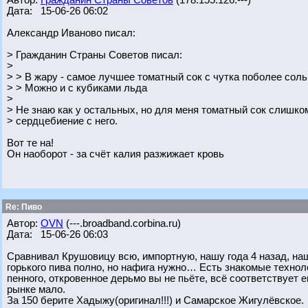
Автор:
Гражданин Страны Советов
(178.155.126.---)
Дата: 15-06-26 06:02
Александр Иваново писал:
> Гражданин Страны Советов писал:
>
> > В жару - самое лучшее томатный сок с чутка поболее сол
> > Можно и с кубиками льда
>
> Не знаю как у остальных, но для меня томатный сок слишко
> сердцебиение с него.
Вот те на!
Он наоборот - за счёт калия разжижает кровь
Re: Пиво
Автор:
OVN
(---.broadband.corbina.ru)
Дата: 15-06-26 06:03
Сравнивал Крушовицу всю, импортную, нашу года 4 назад, наш
горького пива полно, но нафига нужно… Есть знакомые техноло
пенного, откровенное дерьмо вы не пьёте, всё соответствует е
рынке мало.
За 150 берите Хадыжу(оригинал!!!) и Самарское Жигулёвское.