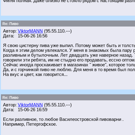
Фигня полная. Даже близко не стояло рядом с настоящим раз
Re: Пиво
Автор:
ViktorMANN
(95.55.110.---)
Дата: 15-06-26 16:56
Я свою цистерну пива уже выпил. Потому может быть и толсты
Когда я этим делом увлекался. У меня в знакомых была пару 
разливным и бутылочным. Лет двадцать уже наверное назад. Т
говорили эти ребята, им не стыдно его продавать, ессно оптом
Сейчас иногда проскакивает в магазинах " живое", которое тол
Да, и с горчинкой пиво не люблю. Для меня в то время был по
На вкус и цвет, как говорится...
Re: Пиво
Автор:
ViktorMANN
(95.55.110.---)
Дата: 15-06-26 16:59
Если разливное, то любое Василеостровской пивоварни .
Например, Петергофское.