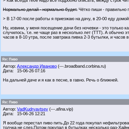
> Как всегда тебе надо всё подробно описать, между строк чи
Нормально делай - нормально будет.
Чётко пиши - правильно 
> В 17-00 после работы я приезжаю на дачу, в 20-00 еду домой
Ну, извини, у меня посещение дачи без ночевки - это только к
случилось, т.е. не чаще раз в несколько лет (ТТТ). А обычно
часов в 8-10 утра, после завтрака пивка 2-3 бутылки, и часов 
Re: Пиво
Автор:
Александр Иваново
(---.broadband.corbina.ru)
Дата: 15-06-26 07:16
На дальней даче и я как в песне, в гавно. Речь о ближней.
Re: Пиво
Автор:
VadKudryavtsev
(---.afina.vip)
Дата: 15-06-26 12:21
Я вообще перестал пиво пить.До 22 года покупал нефильтров
толчка не слез.Потом покупал в бутылках несколько раз-Хайн