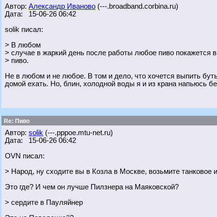
Автор:
Александр Иваново
(---.broadband.corbina.ru)
Дата: 15-06-26 06:42
solik писал:
> В любом
> случае в жаркий день после работы любое пиво покажется 
> пиво.
Не в любом и не любое. В том и дело, что хочется выпить бут
домой ехать. Но, блин, холодной воды я и из крана напьюсь б
Re: Пиво
Автор:
solik
(---.pppoe.mtu-net.ru)
Дата: 15-06-26 06:42
OVN писал:
> Народ, ну сходите вы в Козла в Москве, возьмите танковое 
Это где? И чем он лучше Пилзнера на Маяковской?
> сердите в Пауляйнер