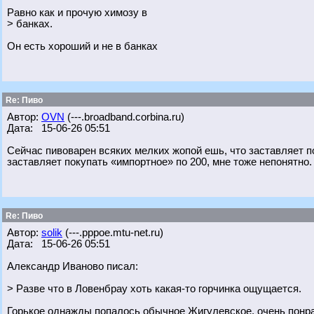
Равно как и прочую химозу в
> банках.
Он есть хороший и не в банках
Re: Пиво
Автор:
OVN
(---.broadband.corbina.ru)
Дата: 15-06-26 05:51
Сейчас пивоварен всяких мелких жопой ешь, что заставляет 
заставляет покупать «импортное» по 200, мне тоже непонятно.
Re: Пиво
Автор:
solik
(---.pppoe.mtu-net.ru)
Дата: 15-06-26 05:51
Александр Иваново писал:
> Разве что в Ловенбрау хоть какая-то горчинка ощущается.
Горькое однажды попалось обычное Жигулевское, очень понрав