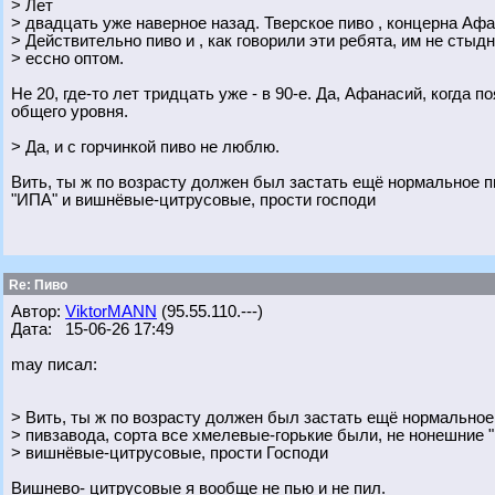
> Лет
> двадцать уже наверное назад. Тверское пиво , концерна Аф
> Действительно пиво и , как говорили эти ребята, им не стыдн
> ессно оптом.
Не 20, где-то лет тридцать уже - в 90-е. Да, Афанасий, когда
общего уровня.
> Да, и с горчинкой пиво не люблю.
Вить, ты ж по возрасту должен был застать ещё нормальное п
"ИПА" и вишнёвые-цитрусовые, прости господи
Re: Пиво
Автор:
ViktorMANN
(95.55.110.---)
Дата: 15-06-26 17:49
may писал:
> Вить, ты ж по возрасту должен был застать ещё нормальное
> пивзавода, сорта все хмелевые-горькие были, не нонешние 
> вишнёвые-цитрусовые, прости Господи
Вишнево- цитрусовые я вообще не пью и не пил.