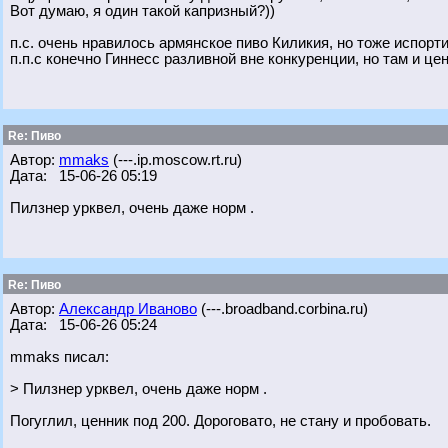
Вот думаю, я один такой капризный?))
п.с. очень нравилось армянское пиво Киликия, но тоже испорт
п.п.с конечно Гиннесс разливной вне конкуренции, но там и цен
Re: Пиво
Автор:
mmaks
(---.ip.moscow.rt.ru)
Дата: 15-06-26 05:19
Пилзнер урквел, очень даже норм .
Re: Пиво
Автор:
Александр Иваново
(---.broadband.corbina.ru)
Дата: 15-06-26 05:24
mmaks писал:
> Пилзнер урквел, очень даже норм .
Погуглил, ценник под 200. Дороговато, не стану и пробовать.