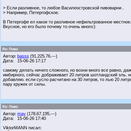
> Если разливное, то любое Василеостровской пивоварни .
> Например, Петергофское.
В Петергофе ел какое то разливное нефильтрованное местное
Вкусное, но его было почему то очень много:)
Re: Пиво
Автор:
basss
(91.225.76.---)
Дата: 15-06-26 17:17
самому делать ничего сложного, но возни много все равно, даж
имбирного, сейчас дображивает 20 литров шотландский эль. н
добавляю. если сусло расчитано на 30 литров, то лью 20 литр
пару кружек от силы.
Re: Пиво
Автор:
may
(178.67.195.---)
Дата: 15-06-26 17:40
ViktorMANN писал: