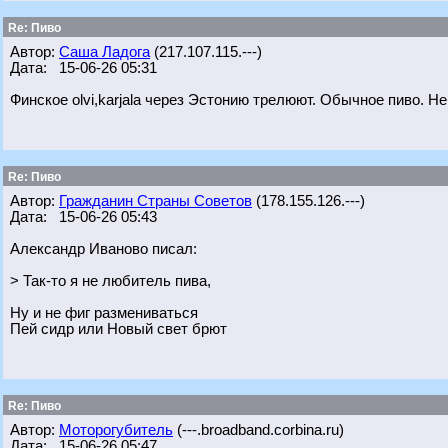
Re: Пиво
Автор:
Саша Ладога
(217.107.115.---)
Дата: 15-06-26 05:31
Финское olvi,karjala через Эстонию трелюют. Обычное пиво. Н
Re: Пиво
Автор:
Гражданин Страны Советов
(178.155.126.---)
Дата: 15-06-26 05:43
Александр Иваново писал:
> Так-то я не любитель пива,
Ну и не фиг размениваться
Пей сидр или Новый свет брют
Re: Пиво
Автор:
Моторогубитель
(---.broadband.corbina.ru)
Дата: 15-06-26 05:47