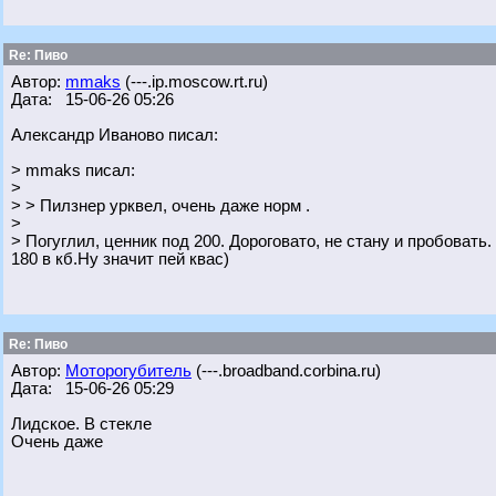
Re: Пиво
Автор:
mmaks
(---.ip.moscow.rt.ru)
Дата: 15-06-26 05:26
Александр Иваново писал:
> mmaks писал:
>
> > Пилзнер урквел, очень даже норм .
>
> Погуглил, ценник под 200. Дороговато, не стану и пробовать.
180 в кб.Ну значит пей квас)
Re: Пиво
Автор:
Моторогубитель
(---.broadband.corbina.ru)
Дата: 15-06-26 05:29
Лидское. В стекле
Очень даже