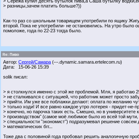
> Серёжа купил десять бутылок пива,а Саша бутылку водки,ес
> разницы,зачем платить больше?))
Как-то раз со школьным товарищем употребили по ящику Жигуле
второй. Пока не употребили- не остановились. На утро было 
помоложе, года по 22-23 тогда было.
Re: Пиво
Автор:
Сергей/Самара
(---.dynamic.samara.ertelecom.ru)
Дата: 15-06-26 15:39
solik писал:
> я столкнулся именно с этой же проблемой. Мля, я работаю 25
> не сталкивался с ситуацией, что работник может просто заб
> прийти. Им уже все поблажки делают: оплата по желанию чу
> только ходи! И все равно каждое утро лотерея - придет-не-пр
> конечно, но парочка таких есть. Смешно, но в университете 
> производством" (самое моё любимое было из всей той мути,
> специальности "экономист") подразумевал решение совсем д
> математических бгг...
Тоже два с половиной года пробовал решить аналогичную про