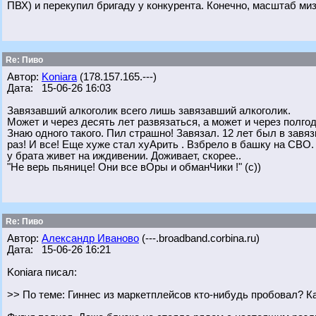
ПВХ) и перекупил бригаду у конкурента. Конечно, масштаб мизе
Re: Пиво
Автор:
Koniara
(178.157.165.---)
Дата: 15-06-26 16:03
Завязавший алкоголик всего лишь завязавший алкоголик.
Может и через десять лет развязаться, а может и через полгода
Знаю одного такого. Пил страшно! Завязал. 12 лет был в завяз
раз! И все! Еще хуже стал хуАрить . Взбрело в башку на СВО.
у брата живет на иждивении. Доживает, скорее..
"Не верь пьянице! Они все вОры и обманЧики !" (с))
Re: Пиво
Автор:
Александр Иваново
(---.broadband.corbina.ru)
Дата: 15-06-26 16:21
Koniara писал:
>> По теме: Гиннес из маркетплейсов кто-нибудь пробовал? К