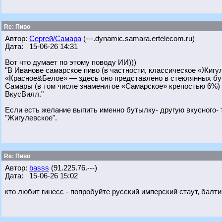
Re: Пиво
Автор:
Сергей/Самара
(---.dynamic.samara.ertelecom.ru)
Дата: 15-06-26 14:31
Вот что думает по этому поводу ИИ)))
"В Иванове самарское пиво (в частности, классическое «Жигу
«Красное&Белое» — здесь оно представлено в стеклянных бу
Самары (в том числе знаменитое «Самарское» крепостью 6%) 
ВкусВилл."
Если есть желание выпить именно бутылку- другую вкусного- т
"Жигулевское".
Re: Пиво
Автор:
basss
(91.225.76.---)
Дата: 15-06-26 15:02
кто любит гинесс - попробуйте русский имперский стаут, балт