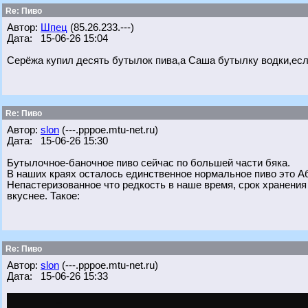
Re: Пиво
Автор:
Шпец
(85.26.233.---)
Дата: 15-06-26 15:04
Серёжа купил десять бутылок пива,а Саша бутылку водки,есл
Re: Пиво
Автор:
slon
(---.pppoe.mtu-net.ru)
Дата: 15-06-26 15:30
Бутылочное-баночное пиво сейчас по большей части бяка.
В наших краях осталось единственное нормальное пиво это Аб
Непастеризованное что редкость в наше время, срок хранения 
вкуснее. Такое:
Re: Пиво
Автор:
slon
(---.pppoe.mtu-net.ru)
Дата: 15-06-26 15:33