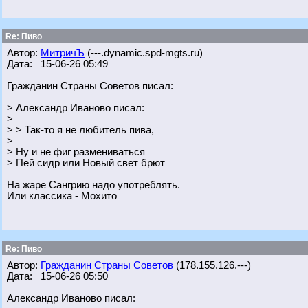
Re: Пиво
Автор:
МитричЪ
(---.dynamic.spd-mgts.ru)
Дата: 15-06-26 05:49
Гражданин Страны Советов писал:
> Александр Иваново писал:
>
> > Так-то я не любитель пива,
>
> Ну и не фиг размениваться
> Пей сидр или Новый свет брют
На жаре Сангрию надо употреблять.
Или классика - Мохито
Re: Пиво
Автор:
Гражданин Страны Советов
(178.155.126.---)
Дата: 15-06-26 05:50
Александр Иваново писал: