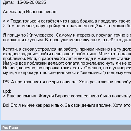
Дата: 15-06-26 06:35
Александр Иваново писал:
> > Тогда только и остаётся что наша бодяга в пределах твоих 
> Тем не менее, пару-тройку лет назад его ещё как-то можно б
Я поищу то Жигулевское. Самому интересно, покупал точно в
покажется вкусным. Второе уже менее вкусным, а всё что даль
Кстати, я снова устроился на работу, причем именно на ту дол
входное задание: найти непьющего работника. Мне это тогда п
проблемой. Мля, я работаю 25 лет и никогда в жизни не сталки
Им уже все поблажки делают: оплата по желанию чуть ли не еж
Не все, конечно, но парочка таких есть. Смешно, но в универ
мути, что проходят по специальности "экономист") подразумев
PS. А про траппист я не зря написал. Хоть раз в жизни попробу
upd:
> Ещё вспомнил, Жигули Барное хорошее пиво было поначалу.
Во! Его я нынче как раз и пью. За свои деньги вполне. Хотя это,
Re: Пиво