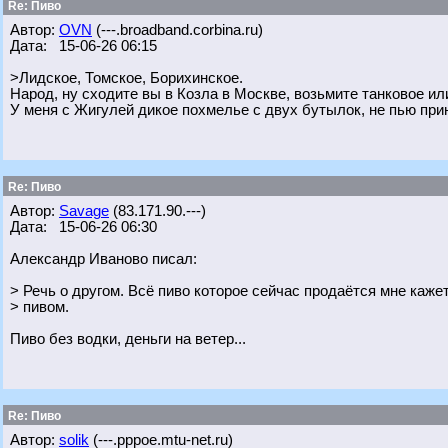
Re: Пиво
Автор:
OVN
(---.broadband.corbina.ru)
Дата: 15-06-26 06:15
>Лидское, Томское, Борихинское.
Народ, ну сходите вы в Козла в Москве, возьмите танковое ил
У меня с Жигулей дикое похмелье с двух бутылок, не пью при
Re: Пиво
Автор:
Savage
(83.171.90.---)
Дата: 15-06-26 06:30
Александр Иваново писал:
> Речь о другом. Всё пиво которое сейчас продаётся мне каже
> пивом.
Пиво без водки, деньги на ветер...
Re: Пиво
Автор:
solik
(---.pppoe.mtu-net.ru)