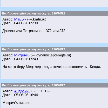
Re: Посоветуйте резину на скутер 120/70/12
Автор:
МацЫк
(---.kmtn.ru)
Дата: 04-06-26 05:30
Данлоп или Петрошина л-372 или 373
Re: Посоветуйте резину на скутер 120/70/12
Автор:
МитричЪ
(---.dynamic.spd-mgts.ru)
Дата: 04-06-26 05:43
На мото беру Мецтлер , когда хочется сэкономить - Кенда.
Re: Посоветуйте резину на скутер 120/70/12
Автор:
Андрей23
(5.35.113.---)
Дата: 05-06-26 16:44
МитричЪ писал: