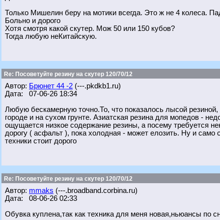
Только Мишелин беру на мотики всегда. Это ж не 4 колеса. Пад
Больно и дорого
Хотя смотря какой скутер. Мож 50 или 150 кубов?
Тогда любую неКитайскую.
Re: Посоветуйте резину на скутер 120/70/12
Автор:
Брюнет 44 -2
(---.pkdkb1.ru)
Дата: 07-06-26 18:34
Любую бескамерную точно.То, что показалось лысой резиной, 
городе и на сухом грунте. Азиатская резина для мопедов - нед
ощущается низкое содержание резины, а посему требуется не
дорогу ( асфальт ), пока холодная - может елозить. Ну и само
техники стоит дорого
Re: Посоветуйте резину на скутер 120/70/12
Автор:
mmaks
(---.broadband.corbina.ru)
Дата: 08-06-26 02:33
Обувка куплена,так как техника для меня новая,ньюансы по с