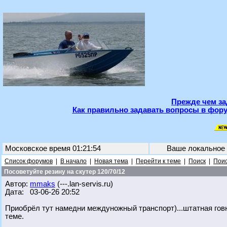
Прежде чем за
Как правильно задавать вопросы в фору
Московское время 01:21:54
Ваше локальное
Список форумов
|
В начало
|
Новая тема
|
Перейти к теме
|
Поиск
|
Поис
Посоветуйте резину на скутер 120/70/12
Автор:
mmaks
(---.lan-servis.ru)
Дата: 03-06-26 20:52
Приобрёл тут намедни междуножный транспорт)...штатная гов
теме.