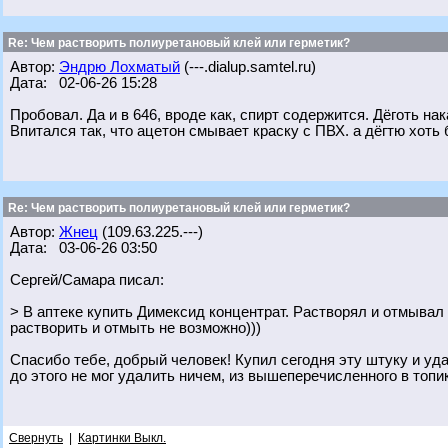
Re: Чем растворить полиуретановый клей или герметик?
Автор:
Эндрю Лохматый
(---.dialup.samtel.ru)
Дата: 02-06-26 15:28
Пробовал. Да и в 646, вроде как, спирт содержится. Дёготь н
Впитался так, что ацетон смывает краску с ПВХ. а дёгтю хоть
Re: Чем растворить полиуретановый клей или герметик?
Автор:
Жнец
(109.63.225.---)
Дата: 03-06-26 03:50
Сергей/Самара писал:
> В аптеке купить Димексид концентрат. Растворял и отмывал 
растворить и отмыть не возможно)))
Спасибо тебе, добрый человек! Купил сегодня эту штуку и уда
до этого не мог удалить ничем, из вышеперечисленного в топи
Свернуть
|
Картинки Выкл.