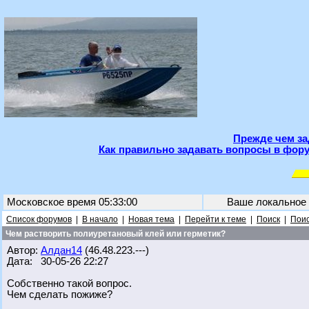
Прежде чем за
Как правильно задавать вопросы в фору
Московское время 05:33:00
Ваше локальное
Список форумов
|
В начало
|
Новая тема
|
Перейти к теме
|
Поиск
|
Поис
Чем растворить полиуретановый клей или герметик?
Автор:
Алдан14
(46.48.223.---)
Дата: 30-05-26 22:27
Собственно такой вопрос.
Чем сделать пожиже?