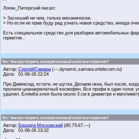
Логин_Питерский писал:
> Засохший ни чем, только механически.
> Но если не прав буду рад узнать новое средство, иногда оче
Есть специальное средство для разборки автомобильных фар 
герметик .
Re: Чем растворить полиуретановый клей или герметик?
Автор:
Сергей/Самара
(---.dynamic.samara.ertelecom.ru)
Дата: 01-06-26 22:24
Про Димексид, кстати, не шутка. Делаем окна, был косяк, к
пролили цианакрилатный космофен. Все профи в один голос у
удалил. Блямба клея была около 3 см в диаметре и миллиметр
Re: Чем растворить полиуретановый клей или герметик?
Автор:
Бродяга Московский
(80.79.67.---)
Дата: 01-06-26 23:32