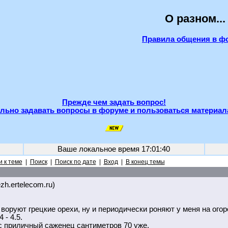
О разном...
Правила общения в ф
Прежде чем задать вопрос!
льно задавать вопросы в форуме и пользоваться материал
Ваше локальное время
17:01:40
 к теме
|
Поиск
|
Поиск по дате
|
Вход
|
В конец темы
ezh.ertelecom.ru)
ва воруют грецкие орехи, ну и периодически роняют у меня на ог
- 4.5.
ос приличный саженец сантиметров 70 уже.