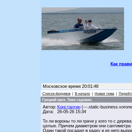
Как прави
Московское время 20:01:48
Список форумов
|
В начало
|
Новая тема
|
Перейти
Грецкий орех. Тоже садовая.
Автор:
Константин
(---.static-business.voron
Дата: 26-05-26 15:34
То ли вороны то ли грачи у кого то с дере
целые. Причем диаметром они сантиметра 4 
Один такой посадил в кадку и из него выр