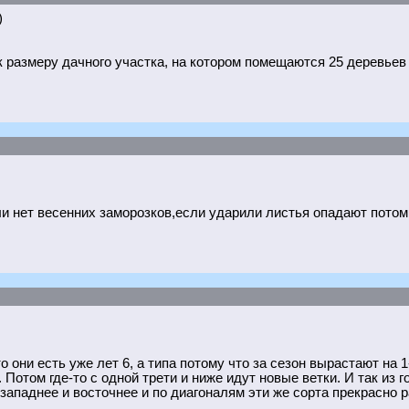
)
 размеру дачного участка, на котором помещаются 25 деревьев г
и нет весенних заморозков,если ударили листья опадают потом 
о они есть уже лет 6, а типа потому что за сезон вырастают на 1
Потом где-то с одной трети и ниже идут новые ветки. И так из год
 западнее и восточнее и по диагоналям эти же сорта прекрасно р