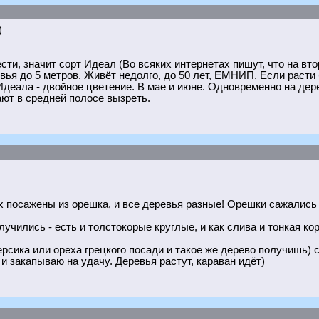
)
сти, значит сорт Идеал (Во всяких интернетах пишут, что на втор
ья до 5 метров. Живёт недолго, до 50 лет, ЕМНИП. Если расти б
 Идеала - двойное цветение. В мае и июне. Одновременно на дер
ают в средней полосе вызреть.
ах посажены из орешка, и все деревья разные! Орешки сажались
учились - есть и толстокорые круглые, и как слива и тонкая кор
сика или ореха грецкого посади и такое же дерево получишь) сп
 и закапываю на удачу. Деревья растут, караван идёт)