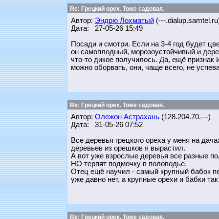
Re: Грецкий орех. Тоже садовая.
Автор:
Эндрю Лохматый
(---.dialup.samtel.ru
Дата: 27-05-26 15:49
Посади и смотри. Если на 3-4 год будет цве
он самоплодный, морозоустойчивый и дерев
что-то дикое получилось. Да, ещё признак
можно оборвать, они, чаще всего, не успев
Re: Грецкий орех. Тоже садовая.
Автор:
Олежон Астрахань
(128.204.70.---)
Дата: 31-05-26 07:52
Все деревья грецкого ореха у меня на дач
деревьев из орешков я вырастил.
А вот уже взрослые деревья все разные пол
НО терпят подмочку в половодье.
Отец ещё научил - самый крупный бабок пер
уже давно нет, а крупные орехи и бабки так
Re: Грецкий орех. Тоже садовая.