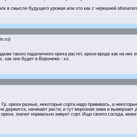
толк в смысле будущего урожая или это как с черешней обязател
om.ru)
кам такого падаличного ореха растет. орехи вроде как на них ес
с. как оно будет в Воронеже - хз.
 Гр. орехи разные, некоторые сорта надо прививать, а некоторы
е держится, начинает расти, и тут морозная зима и вымерзает д
орехи, значит нормально зимует сорт. Ищи своего соседа, может 