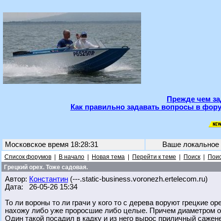
Прежде чем за
Как правильно задавать вопросы в фору
Московское время 18:28:31
Ваше локальное
Список форумов
|
В начало
|
Новая тема
|
Перейти к теме
|
Поиск
|
Поис
Грецкий орех. Тоже садовая.
Автор:
Константин
(---.static-business.voronezh.ertelecom.ru)
Дата: 26-05-26 15:34
То ли вороны то ли грачи у кого то с дерева воруют грецкие ор
нахожу либо уже проросшие либо целые. Причем диаметром они
Один такой посадил в кадку и из него вырос приличный сажен