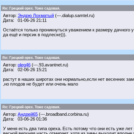
Re: Грецкий орех. Тоже садовая.
Автор:
Эндрю Лохматый
(---.dialup.samtel.ru)
Дата: 01-06-26 21:11
Остаётся только проникнуться уважением к размеру дачного у
да ещё и персик в подлеске))).
Re: Грецкий орех. Тоже садовая.
Автор:
oleg46
(---.93.avantnet.ru)
Дата: 02-06-26 15:21
растут в наших широтах они нормально,если нет весенних за
,но плодов не будет или очень мало
Re: Грецкий орех. Тоже садовая.
Автор:
Андрей65
(---.broadband.corbina.ru)
Дата: 03-06-26 01:36
У меня есть два типа ореха. Есть потому что они есть уже лет 
весной верхняя часть отмирает, хотя из зимы выходит вполне 