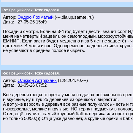
Re: Грецкий орех. Тоже садовая.
Автор:
Эндрю Лохматый
(---.dialup.samtel.ru)
Дата: 27-05-26 15:49
Посади и смотри. Если на 3-4 год будет цвести, значит сорт Ид
меня на четвёртый зацвёл), он самоплодный, морозоустойчивый
ЕМНИП. Если расти будет медленно и за 5 лет не зацветёт - ч
цветение. В мае и июне. Одновременно на дереве висят крупны
не успевают в средней полосе вызреть.
Re: Грецкий орех. Тоже садовая.
Автор:
Олежон Астрахань
(128.204.70.---)
Дата: 31-05-26 07:52
Все деревья грецкого ореха у меня на дачах посажены из оре
и вкусные, ну штук 25 деревьев из орешков я вырастил.
А вот уже взрослые деревья все разные получились - есть и то
низкорослые, мелкие и круглые, НО терпят подмочку в полово
Отец ещё научил - самый крупный бабок персика или ореха гр
но только 50/50.))) Отца уже давно нет, а крупные орехи и баб