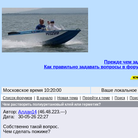
Прежде чем за
Как правильно задавать вопросы в фору
Московское время 10:20:00
Ваше локальное
Список форумов
|
В начало
|
Новая тема
|
Перейти к теме
|
Поиск
|
Поис
Чем растворить полиуретановый клей или герметик?
Автор:
Алдан14
(46.48.223.---)
Дата: 30-05-26 22:27
Собственно такой вопрос.
Чем сделать пожиже?