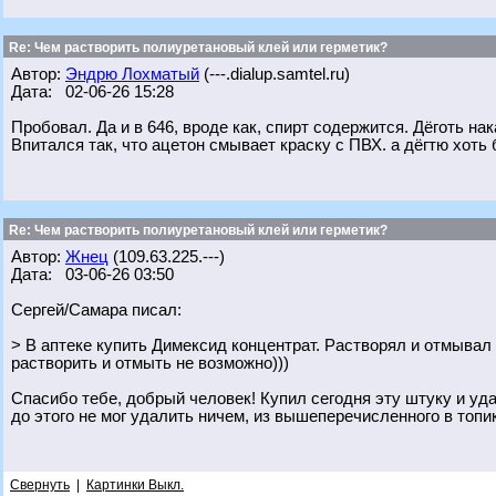
Re: Чем растворить полиуретановый клей или герметик?
Автор:
Эндрю Лохматый
(---.dialup.samtel.ru)
Дата: 02-06-26 15:28
Пробовал. Да и в 646, вроде как, спирт содержится. Дёготь н
Впитался так, что ацетон смывает краску с ПВХ. а дёгтю хоть
Re: Чем растворить полиуретановый клей или герметик?
Автор:
Жнец
(109.63.225.---)
Дата: 03-06-26 03:50
Сергей/Самара писал:
> В аптеке купить Димексид концентрат. Растворял и отмывал 
растворить и отмыть не возможно)))
Спасибо тебе, добрый человек! Купил сегодня эту штуку и уда
до этого не мог удалить ничем, из вышеперечисленного в топи
Свернуть
|
Картинки Выкл.