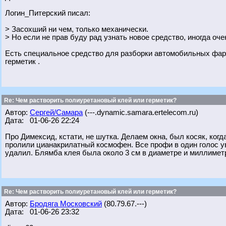
Логин_Питерский писал:
> Засохший ни чем, только механически.
> Но если не прав буду рад узнать новое средство, иногда оче
Есть специальное средство для разборки автомобильных фар 
герметик .
Re: Чем растворить полиуретановый клей или герметик?
Автор:
Сергей/Самара
(---.dynamic.samara.ertelecom.ru)
Дата: 01-06-26 22:24
Про Димексид, кстати, не шутка. Делаем окна, был косяк, к
пролили цианакрилатный космофен. Все профи в один голос у
удалил. Блямба клея была около 3 см в диаметре и миллиметр
Re: Чем растворить полиуретановый клей или герметик?
Автор:
Бродяга Московский
(80.79.67.---)
Дата: 01-06-26 23:32