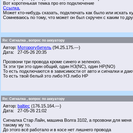
Вот коротенькая темка про его подключение
Ссылка.
Может кто-нибудь сказать, подключать как было или искать 
Сомневаюсь по тому, что может он был скручен с каким то дру
Re: Сигналка , вопрос по аккуатору
Автор:
Моторогубитель
(94.25.175.---)
Дата: 27-05-26 20:35
Прозвони три провода кроме синего и зеленого.
Тк эти три это один общий, один НЗ(NC), один НР(NO)
То есть подключаются в зависимости от авто и сигналки и даю
То есть твой белый это либо НЗ либо НР
Re: Сигналка , вопрос по аккуатору
Автор:
baltiec
(176.15.164.---)
Дата: 27-05-26 21:02
Сигналка Стар Лайн, машина Волга 3102, а прозвони для меня 
такому му то.
До этого всё работало и в косе нет лишнего провода