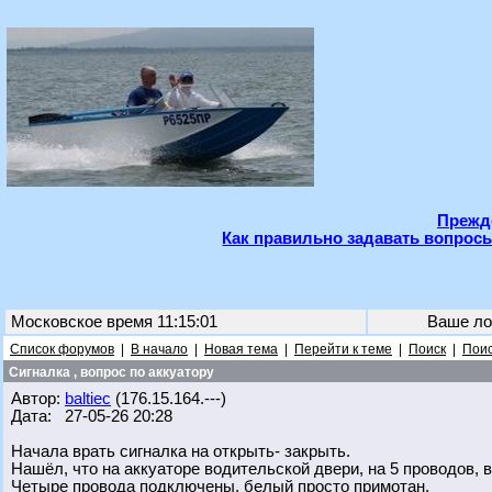
Прежде
Как правильно задавать вопросы
Московское время 11:15:01
Ваше ло
Список форумов
|
В начало
|
Новая тема
|
Перейти к теме
|
Поиск
|
Поис
Сигналка , вопрос по аккуатору
Автор:
baltiec
(176.15.164.---)
Дата: 27-05-26 20:28
Начала врать сигналка на открыть- закрыть.
Нашёл, что на аккуаторе водительской двери, на 5 проводов, 
Четыре провода подключены, белый просто примотан.