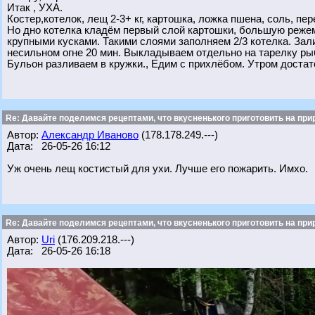
Итак , УХА.
Костер,котелок, лещ 2-3+ кг, картошка, ложка пшена, соль, пер
Но дно котелка кладём первый слой картошки, большую реж
крупными кусками. Такими слоями заполняем 2/3 котелка. Зал
несильном огне 20 мин. Выкладываем отдельно на тарелку рыб
Бульон разливаем в кружки., Едим с прихлёбом. Утром достат
Re: Давайте поделимся рецептами, что вкусненького приготовить на при
Автор:
Александр Иваново
(178.178.249.---)
Дата: 26-05-26 16:12
Уж очень лещ костистый для ухи. Лучше его пожарить. Имхо.
Re: Давайте поделимся рецептами, что вкусненького приготовить на при
Автор:
Uri
(176.209.218.---)
Дата: 26-05-26 16:18