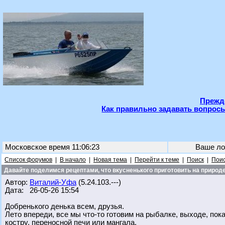
Прежде
Как правильно задавать вопросы
Московское время 11:06:23
Ваше ло
Список форумов
|
В начало
|
Новая тема
|
Перейти к теме
|
Поиск
|
Поис
Давайте поделимся рецептами, что вкусненького приготовить на природе
Автор:
Виталий-Уфа
(5.24.103.---)
Дата: 26-05-26 15:54
Добренького денька всем, друзья.
Лето впереди, все мы что-то готовим на рыбалке, выходе, по
костру, переносной печи или мангала.