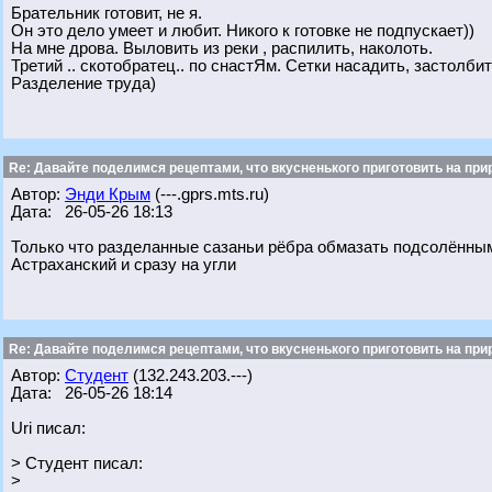
Брательник готовит, не я.
Он это дело умеет и любит. Никого к готовке не подпускает))
На мне дрова. Выловить из реки , распилить, наколоть.
Третий .. скотобратец.. по снастЯм. Сетки насадить, застолбит
Разделение труда)
Re: Давайте поделимся рецептами, что вкусненького приготовить на при
Автор:
Энди Крым
(---.gprs.mts.ru)
Дата: 26-05-26 18:13
Только что разделанные сазаньи рёбра обмазать подсолённы
Астраханский и сразу на угли
Re: Давайте поделимся рецептами, что вкусненького приготовить на при
Автор:
Студент
(132.243.203.---)
Дата: 26-05-26 18:14
Uri писал:
> Студент писал:
>