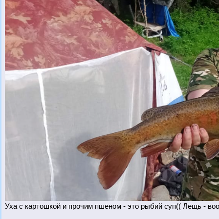
Уха с картошкой и прочим пшеном - это рыбий суп(( Лещь - воо