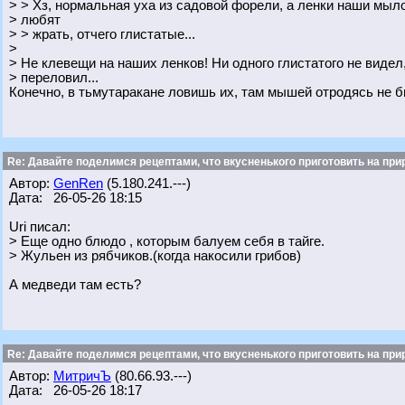
> > Хз, нормальная уха из садовой форели, а ленки наши мы
> любят
> > жрать, отчего глистатые...
>
> Не клевещи на наших ленков! Ни одного глистатого не видел,
> переловил...
Конечно, в тьмутаракане ловишь их, там мышей отродясь не б
Re: Давайте поделимся рецептами, что вкусненького приготовить на при
Автор:
GenRen
(5.180.241.---)
Дата: 26-05-26 18:15
Uri писал:
> Еще одно блюдо , которым балуем себя в тайге.
> Жульен из рябчиков.(когда накосили грибов)
А медведи там есть?
Re: Давайте поделимся рецептами, что вкусненького приготовить на при
Автор:
МитричЪ
(80.66.93.---)
Дата: 26-05-26 18:17