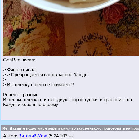
GenRen писал:
> Фишер писал:
> > Превращается в прекрасное блюдо
>
> Вы пленку с него не снимаете?
Рецепты разные.
В белом- пленка снята с двух сторон тушки, в красном - нет.
Каждый хорош по-своему
Re: Давайте поделимся рецептами, что вкусненького приготовить на при
Автор:
Виталий-Уфа
(5.24.103.---)