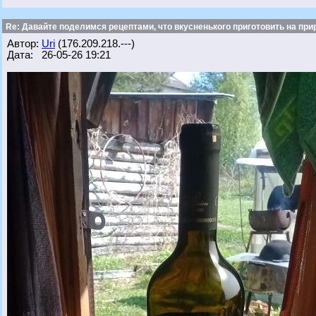
Re: Давайте поделимся рецептами, что вкусненького приготовить на при
Автор:
Uri
(176.209.218.---)
Дата: 26-05-26 19:21