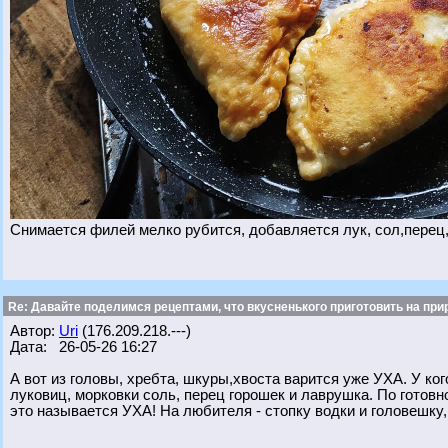
Снимается филей мелко рубится, добавляется лук, сол,перец,
Re: Давайте поделимся рецептами, что вкусненького приготовить на при
Автор:
Uri
(176.209.218.---)
Дата: 26-05-26 16:27
А вот из головы, хребта, шкуры,хвоста варится уже УХА. У кого
луковиц, морковки соль, перец горошек и лаврушка. По готовн
это называется УХА! На любителя - стопку водки и головешку,