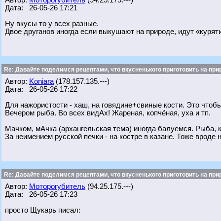
Автор:
Моторогубитель
(94.25.175.---)
Дата: 26-05-26 17:21
Ну вкусы то у всех разные.
Двое друганов иногда если выкушают на природе, идут «курят
Re: Давайте поделимся рецептами, что вкусненького приготовить на при
Автор:
Koniara
(178.157.135.---)
Дата: 26-05-26 17:22
Для нажористости - хаш, на говядине+свиные кости. Это чтоб
Вечером рыба. Во всех видАх! Жареная, копчёная, уха и тп.
Мачком, мАчка (архангельская тема) иногда балуемся. Рыба, к
За неимением русской печки - на костре в казане. Тоже вроде 
Re: Давайте поделимся рецептами, что вкусненького приготовить на при
Автор:
Моторогубитель
(94.25.175.---)
Дата: 26-05-26 17:23
просто Щукарь писал: