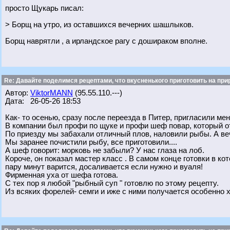
просто Щукарь писал:
> Борщ на утро, из оставшихся вечерних шашлыков.
Борщ наврятли , а ирландское рагу с дошираком вполне.
Re: Давайте поделимся рецептами, что вкусненького приготовить на при
Автор:
ViktorMANN
(95.55.110.---)
Дата: 26-05-26 18:53
Как- то осенью, сразу после переезда в Питер, пригласили м
В компании был профи по щуке и профи шеф повар, который от
По приезду мы забахали отличный плов, наловили рыбы. А ве
Мы заранее почистили рыбу, все приготовили....
А шеф говорит: морковь не забыли? У нас глаза на лоб.
Короче, он показал мастер класс . В самом конце готовки в к
пару минут варится, досаливается если нужно и вуаля!
Фирменная уха от шефа готова.
С тех пор я любой "рыбный суп " готовлю по этому рецепту.
Из всяких форелей- семги и иже с ними получается особенно 