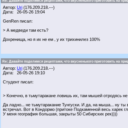
Re: Давайте поделимся рецептами, что вкусненького приготовить на при
Автор:
Uri
(176.209.218.---)
Дата: 26-05-26 19:04
GenRen писал:
> А медведи там есть?
Дохренища, но я их не ем , у их трихинилез 100%
Re: Давайте поделимся рецептами, что вкусненького приготовить на при
Автор:
Uri
(176.209.218.---)
Дата: 26-05-26 19:10
Студент писал:
> Конечно, в тьмутаракане ловишь их, там мышей отродясь не
Да ладно... не тьмутаракание Тунгуски. И да, на мыша... ну ты 
встречал. Вот в Кондормо (притоке Подкаменной весь харек гл
У меня география большая, закрыты 50 Сибирских рек))))