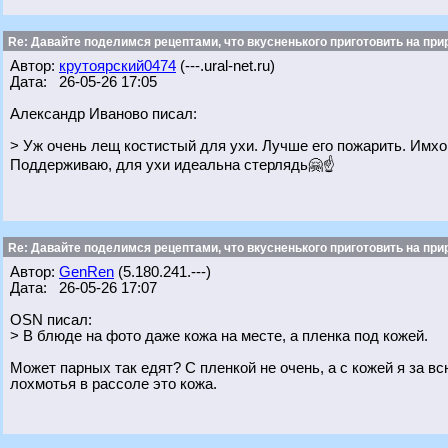
Re: Давайте поделимся рецептами, что вкусненького приготовить на при
Автор:
крутоярский0474
(---.ural-net.ru)
Дата: 26-05-26 17:05
Александр Иваново писал:
> Уж очень лещ костистый для ухи. Лучше его пожарить. Имхо
Поддерживаю, для ухи идеальна стерлядь🤗☝️
Re: Давайте поделимся рецептами, что вкусненького приготовить на при
Автор:
GenRen
(5.180.241.---)
Дата: 26-05-26 17:07
OSN писал:
> В блюде на фото даже кожа на месте, а пленка под кожей.
Может парных так едят? С пленкой не очень, а с кожей я за в
лохмотья в рассоле это кожа.