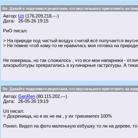
Re: Давайте поделимся рецептами, что вкусненького приготовить на при
Автор:
Uri
(176.209.218.---)
Дата: 26-05-26 19:15
РиО писал:
> На природе под чистый воздух считай всё получается вкусн
> Не помню чтоб кому-то не нравилась моя готовка на природе
Не поверишь, но так сложилось , что все мои напарники - отл
алкорыботуры превратились в кулинарные гастротуры. А текилка
Re: Давайте поделимся рецептами, что вкусненького приготовить на при
Автор:
GenRen
(80.115.202.---)
Дата: 26-05-26 19:19
Uri писал:
> Дохренища, но я их не ем , у их трихинилез 100%
Понял. Видел на фото маленькую избушку то ли на дереве, то 