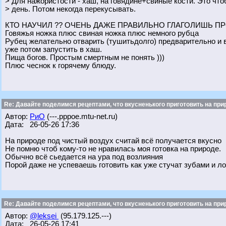
> Для нажористости - хаш, на говядине+свиные кости. Это чт
> день. Потом некогда перекусывать.
КТО НАУЧИЛ ?? ОЧЕНЬ ДАЖЕ ПРАВИЛЬНО ГЛАГОЛИШЬ ПР
Говяжья ножка плюс свиная ножка плюс немного рубца
Рубец желательно отварить (тушитьдолго) предварительно и в
уже потом запустить в хаш.
Пища богов. Простым смертным не понять )))
Плюс чеснок к горячему блюду.
Re: Давайте поделимся рецептами, что вкусненького приготовить на при
Автор:
РиО
(---.pppoe.mtu-net.ru)
Дата: 26-05-26 17:36
На природе под чистый воздух считай всё получается вкусно
Не помню чтоб кому-то не нравилась моя готовка на природе.
Обычно всё сьедается на ура под возлияния
Порой даже не успеваешь готовить как уже стучат зубами и ло
Re: Давайте поделимся рецептами, что вкусненького приготовить на при
Автор:
@leksei
(95.179.125.---)
Дата: 26-05-26 17:41