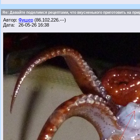
Re: Давайте поделимся рецептами, что вкусненького приготовить на при
Автор:
Фишер
(86.102.226.---)
Дата: 26-05-26 16:38