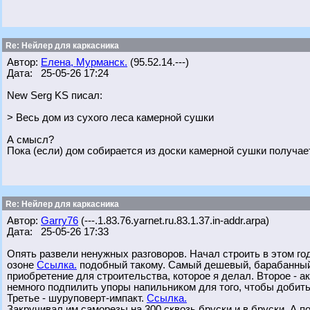
Re: Нейлер для каркасника
Автор:
Елена, Мурманск.
(95.52.14.---)
Дата: 25-05-26 17:24
New Serg KS писал:
> Весь дом из сухого леса камерной сушки
А смысл?
Пока (если) дом собирается из доски камерной сушки получает
Re: Нейлер для каркасника
Автор:
Garry76
(---.1.83.76.yarnet.ru.83.1.37.in-addr.arpa)
Дата: 25-05-26 17:33
Опять развели ненужных разговоров. Начал строить в этом год
озоне
Ссылка.
подобный такому. Самый дешевый, барабанный, т
приобретение для строительства, которое я делал. Второе - а
немного подпилить упоры напильником для того, чтобы добить
Третье - шуруповерт-импакт.
Ссылка.
Закручивал им саморезы на 300 сквозь бруски и в бруски. А 