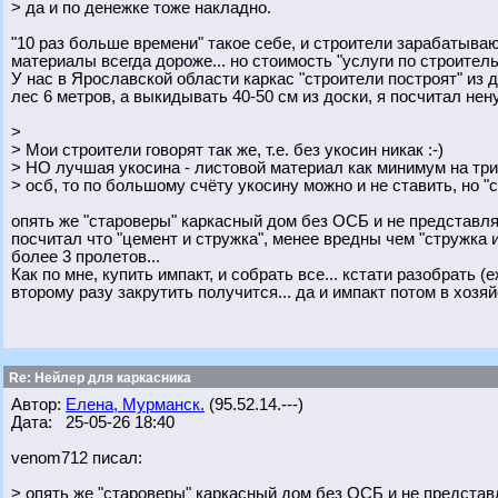
> да и по денежке тоже накладно.
"10 раз больше времени" такое себе, и строители зарабатывают
материалы всегда дороже... но стоимость "услуги по строител
У нас в Ярославской области каркас "строители построят" из д
лес 6 метров, а выкидывать 40-50 см из доски, я посчитал нен
>
> Мои строители говорят так же, т.е. без укосин никак :-)
> НО лучшая укосина - листовой материал как минимум на три 
> осб, то по большому счёту укосину можно и не ставить, но "
опять же "староверы" каркасный дом без ОСБ и не представля
посчитал что "цемент и стружка", менее вредны чем "стружка и 
более 3 пролетов...
Как по мне, купить импакт, и собрать все... кстати разобрать 
второму разу закрутить получится... да и импакт потом в хозяй
Re: Нейлер для каркасника
Автор:
Елена, Мурманск.
(95.52.14.---)
Дата: 25-05-26 18:40
venom712 писал:
> опять же "староверы" каркасный дом без ОСБ и не представ