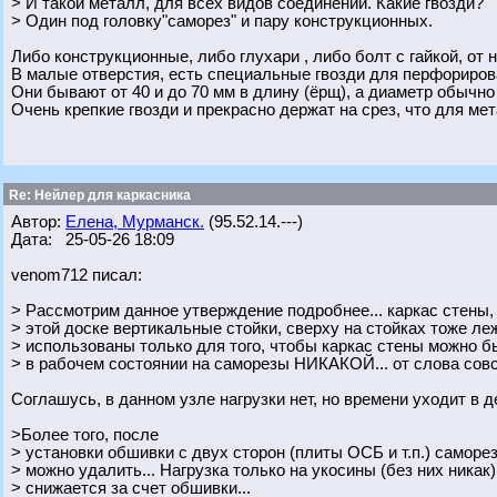
> И такой металл, для всех видов соединений. Какие гвозди?
> Один под головку"саморез" и пару конструкционных.
Либо конструкционные, либо глухари , либо болт с гайкой, от 
В малые отверстия, есть специальные гвозди для перфорирова
Они бывают от 40 и до 70 мм в длину (ёрщ), а диаметр обычно о
Очень крепкие гвозди и прекрасно держат на срез, что для м
Re: Нейлер для каркасника
Автор:
Елена, Мурманск.
(95.52.14.---)
Дата: 25-05-26 18:09
venom712 писал:
> Рассмотрим данное утверждение подробнее... каркас стены, 
> этой доске вертикальные стойки, сверху на стойках тоже ле
> использованы только для того, чтобы каркас стены можно бы
> в рабочем состоянии на саморезы НИКАКОЙ... от слова совс
Соглашусь, в данном узле нагрузки нет, но времени уходит в д
>Более того, после
> установки обшивки с двух сторон (плиты ОСБ и т.п.) саморе
> можно удалить... Нагрузка только на укосины (без них никак)
> снижается за счет обшивки...