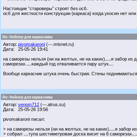
Настоящие "староверы" строят без осб.
осб для жесткости конструкции (каркаса) когда укосин нет или
Re: Нейлер для каркасника
Автор:
pivomakaroni
(---.mtsnet.ru)
Дата: 25-05-26 19:41
на саморезы нельзя (ни на желтых, не на каких).....я забор из
саморезах.....каждый год отваливается пару штук....
Вообще каркасник штука очень быстрая. Стены поднимаються п
Re: Нейлер для каркасника
Автор:
venom712
(---.atrus.su)
Дата: 25-05-26 19:56
pivomakaroni писал:
> на саморезы нельзя (ни на желтых, не на каких).....я забор 
> собрал ....тупа шестиметровая доска висит на 6 саморезах...