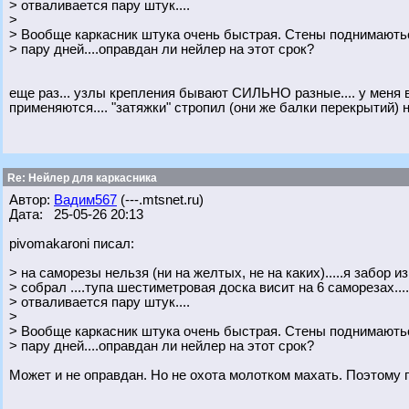
> отваливается пару штук....
>
> Вообще каркасник штука очень быстрая. Стены поднимають
> пару дней....оправдан ли нейлер на этот срок?
еще раз... узлы крепления бывают СИЛЬНО разные.... у меня 
применяются.... "затяжки" стропил (они же балки перекрытий) н
Re: Нейлер для каркасника
Автор:
Вадим567
(---.mtsnet.ru)
Дата: 25-05-26 20:13
pivomakaroni писал:
> на саморезы нельзя (ни на желтых, не на каких).....я забор 
> собрал ....тупа шестиметровая доска висит на 6 саморезах...
> отваливается пару штук....
>
> Вообще каркасник штука очень быстрая. Стены поднимають
> пару дней....оправдан ли нейлер на этот срок?
Может и не оправдан. Но не охота молотком махать. Поэтому