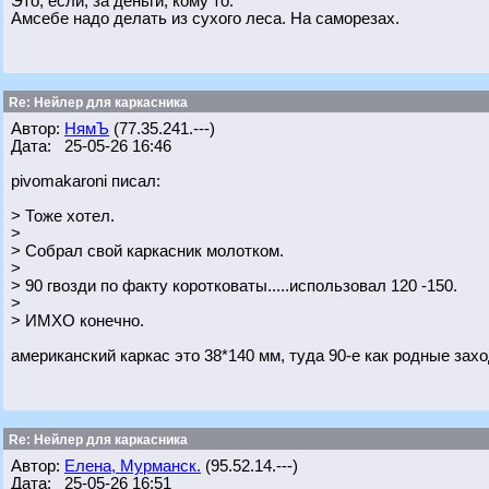
Это, если, за деньги, кому то.
Амсебе надо делать из сухого леса. На саморезах.
Re: Нейлер для каркасника
Автор:
НямЪ
(77.35.241.---)
Дата: 25-05-26 16:46
pivomakaroni писал:
> Тоже хотел.
>
> Собрал свой каркасник молотком.
>
> 90 гвозди по факту коротковаты.....использовал 120 -150.
>
> ИМХО конечно.
американский каркас это 38*140 мм, туда 90-е как родные заход
Re: Нейлер для каркасника
Автор:
Елена, Мурманск.
(95.52.14.---)
Дата: 25-05-26 16:51