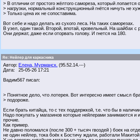
> В отличии от простого жёлтого самореза, который лопается
> нагрузки, нормальный конструкционный гнётся ничуть не хуж
> Только цена их не сопоставима.
Вот себе и надо делать из сухого леса. На таких саморезах.
В узел, один такой. Второй, впотай, кровельный. На шайбах с 
Они держат, даже если оторвать голову. И гнется на 180.
Re: Нейлер для каркасника
Автор:
Елена, Мурманск.
(95.52.14.---)
Дата: 25-05-26 17:21
Вадим567 писал:
> Понятное дело, что лотерея. Вот интересно имеет смысл бра
> подороже.
Если брать китайца, то с тех поддержкой, т.е. что бы в наличи
Надо покупать у магазинов которые нейлерами занимаются и и
прочие.
Как пример.
Не давно поломался (после 300 + тысяч гвоздей ) боек на отд
не один нейлер, тока боёк к Бостичу ждали, работали Макитой 