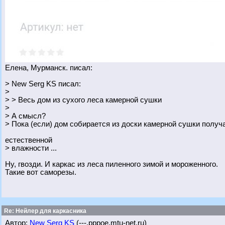
Елена, Мурманск. писал:
> New Serg KS писал:
>
> > Весь дом из сухого леса камерной сушки
>
> А смысл?
> Пока (если) дом собирается из доски камерной сушки получ
естественной
> влажности ...
Ну, гвозди. И каркас из леса пиленного зимой и мороженного.
Такие вот саморезы.
Re: Нейлер для каркасника
Автор:
New Serg KS
(---.pppoe.mtu-net.ru)