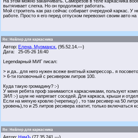
На этом можно заканчивать. Саморезов в теле каркасника вооб
вытягивает слегка. Но он продолжает работать.
Мой строитель как раз сейчас собирает очередной каркас. У н
работе. Просто я его перед отпуском перевозил своим авто на 
Re: Нейлер для каркасника
Автор:
Елена, Мурманск.
(95.52.14.---)
Дата: 25-05-26 16:40
Legendарный МИГ писал:
> и да.. для него нужен всеже внятный компрессор.. я посове
> 6-ти головочный с ресивером литров 100.
Куда такую громадину? :-)
У меня ребята проф занимаются каркасниками, пользуют компр
ЗИЛ :-) шум не напрягает соседей. Для каркаса, крыши и отде
Если на мягкую кровлю (черепицу) , то там ресивер на 50 литро
уровень),то и 25 литров ресивера хватит, только включаться 
Re: Нейлер для каркасника
Автор:
НямЪ
(77.35.241.---)