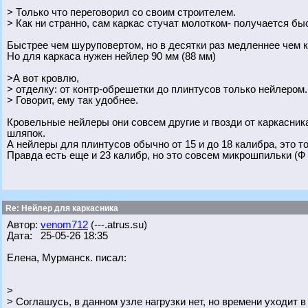
> Только что переговорил со своим строителем.
> Как ни странно, сам каркас стучат молотком- получается бы
Быстрее чем шуруповертом, но в десятки раз медленнее чем 
Но для каркаса нужен нейлер 90 мм (88 мм)
>А вот кровлю,
> отделку: от контр-обрешетки до плинтусов только нейлером.
> Говорит, ему так удобнее.
Кровельные нейлеры они совсем другие и гвозди от каркасник
шляпок.
А нейлеры для плинтусов обычно от 15 и до 18 калибра, это то
Правда есть еще и 23 калибр, но это совсем микрошпильки (Ф 0
Re: Нейлер для каркасника
Автор:
venom712
(---.atrus.su)
Дата: 25-05-26 18:35
Елена, Мурманск. писал:
>
> Соглашусь, в данном узле нагрузки нет, но времени уходит в