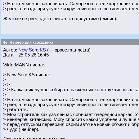
> На этом можно заканчивать. Саморезов в теле каркасника в
> рвет, а гвоздь при усушке и кручении просто вытягивает слег
Желтые не рвет, где-то читал что допустимо (емнип).
Re: Нейлер для каркасника
Автор:
New Serg KS
(---.pppoe.mtu-net.ru)
Дата: 25-05-26 16:45
ViktorMANN писал:
> New Serg KS писал:
>
> >
> > Каркасник лучше собирать на желтых конструкционных са
>
> На этом можно заканчивать. Саморезов в теле каркасника в
> рвет, а гвоздь при усушке и кручении просто вытягивает сле
> работать.
> Мой строитель как раз сейчас собирает очередной каркас. У 
> нейлеров, китайских. Могу спросить какой удобнее и лучше в
> перед отпуском перевозил своим авто на новый объект и об
> чудо ( нейлер).