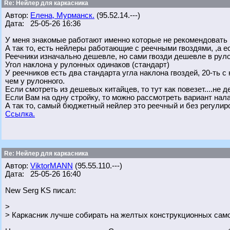
Re: Нейлер для каркасника
Автор:
Елена, Мурманск.
(95.52.14.---)
Дата: 25-05-26 16:36
У меня знакомые работают именно которые не рекомендовать :-
А так то, есть нейлеры работающие с реечными гвоздями, ,а е
Реечники изначально дешевле, но сами гвозди дешевле в руло
Угол наклона у рулонных одинаков (стандарт)
У реечников есть два стандарта угла наклона гвоздей, 20-ть с к
чем у рулонного.
Если смотреть из дешевых китайцев, то тут как повезет....не 
Если Вам на одну стройку, то можно рассмотреть вариант налад
А так то, самый бюджетный нейлер это реечный и без регулир
Ссылка.
Re: Нейлер для каркасника
Автор:
ViktorMANN
(95.55.110.---)
Дата: 25-05-26 16:40
New Serg KS писал:
>
> Каркасник лучше собирать на желтых конструкционных само