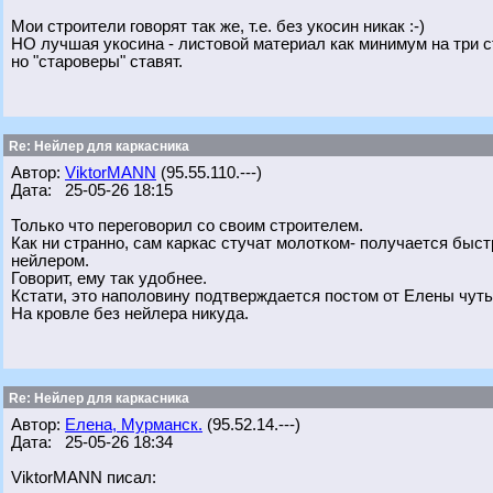
Мои строители говорят так же, т.е. без укосин никак :-)
НО лучшая укосина - листовой материал как минимум на три ст
но "староверы" ставят.
Re: Нейлер для каркасника
Автор:
ViktorMANN
(95.55.110.---)
Дата: 25-05-26 18:15
Только что переговорил со своим строителем.
Как ни странно, сам каркас стучат молотком- получается быст
нейлером.
Говорит, ему так удобнее.
Кстати, это наполовину подтверждается постом от Елены чут
На кровле без нейлера никуда.
Re: Нейлер для каркасника
Автор:
Елена, Мурманск.
(95.52.14.---)
Дата: 25-05-26 18:34
ViktorMANN писал: