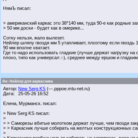
НямЪ писал:
> американский каркас это 38*140 мм, туда 90-е как родные за
> 50 мм доски - будет как в омерике...
Сотку нельзя, жало вылезет.
Нейлер шляпу гвоздя мм 5 утапливает, плоэтому если гвоздь 1
90 мм вполне хватает.
Где то надо использовать гладкие (лучше держат нагрузку на 
плохо, типо как универсал :-), среднее между ершом и гладким
Re: Нейлер для каркасника
Автор:
New Serg KS
(---.pppoe.mtu-net.ru)
Дата: 25-05-26 16:52
Елена, Мурманск. писал:
> New Serg KS писал:
>
> > Саморезы вбитые молотком держат лучше, чем гвозди за
> > Каркасник лучше собирать на желтых конструкционных са
>