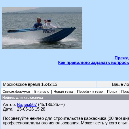
Прежде
Как правильно задавать вопросы
Московское время 16:42:13
Ваше ло
Список форумов
|
В начало
|
Новая тема
|
Перейти к теме
|
Поиск
|
Поис
Нейлер для каркасника
Автор:
Вадим567
(45.139.26.---)
Дата: 25-05-26 15:28
Посоветуйте нейлер для строительства каркасника (90 гвозди)
профессионалального использования. Может есть у кого опыт и