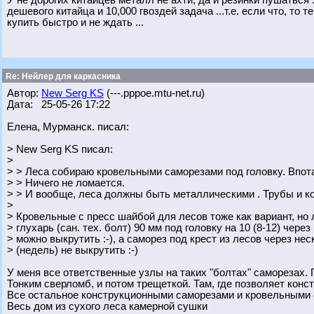
У не дорогих китайцев металл не ахти, да и резинки пушаться .
дешевого китайца и 10,000 гвоздей задача ...т.е. если что, то
купить быстро и не ждать ...
Re: Нейлер для каркасника
Автор:
New Serg KS
(---.pppoe.mtu-net.ru)
Дата: 25-05-26 17:22
Елена, Мурманск. писал:
> New Serg KS писал:
>
> > Леса собираю кровельными саморезами под головку. Впотай
> > Ничего не ломается.
> > И вообще, леса должны быть металлическими . Трубы и к
>
> Кровельные с пресс шайбой для лесов тоже как вариант, но
> глухарь (сан. тех. болт) 90 мм под головку на 10 (8-12) чере
> можно выкрутить :-), а саморез под крест из лесов через не
> (недель) не выкрутить :-)
У меня все ответственные узлы на таких "болтах" саморезах. 
Тонким сверломб, и потом трещеткой. Там, где позволяет кон
Все остальное конструкционными саморезами и кровельными 
Весь дом из сухого леса камерной сушки