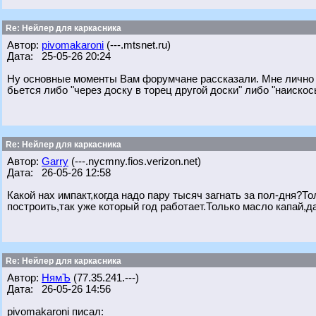
Re: Нейлер для каркасника
Автор:
pivomakaroni
(---.mtsnet.ru)
Дата: 25-05-26 20:24
Ну основные моменты Вам форумчане рассказали. Мне лично гв
бьется либо "через доску в торец другой доски" либо "наискось"
Re: Нейлер для каркасника
Автор:
Garry
(---.nycmny.fios.verizon.net)
Дата: 26-05-26 12:58
Какой нах импакт,когда надо пару тысяч загнать за пол-дня?Т
построить,так уже который год работает.Только масло капай,
Re: Нейлер для каркасника
Автор:
НямЪ
(77.35.241.---)
Дата: 26-05-26 14:56
pivomakaroni писал: