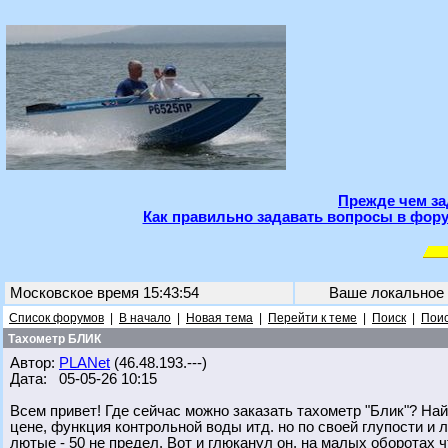
Прежде чем за
Как правильно задавать вопросы в фору
Московское время 15:43:54
Ваше локальное
Список форумов
|
В начало
|
Новая тема
|
Перейти к теме
|
Поиск
|
Поис
Тахометр БЛИК
Автор:
PLANet
(46.48.193.---)
Дата: 05-05-26 10:15
Всем привет! Где сейчас можно заказать тахометр "Блик"? Най
цене, функция контрольной воды итд. но по своей глупости и л
лютые - 50 не предел. Вот и глюканул он, на малых оборотах 