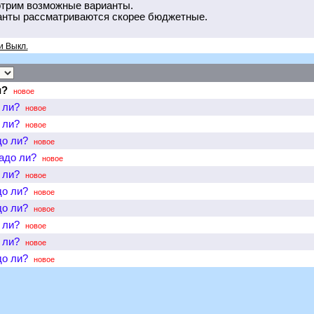
мотрим возможные варианты.
анты рассматриваются скорее бюджетные.
и Выкл.
и?
новое
 ли?
новое
 ли?
новое
до ли?
новое
надо ли?
новое
 ли?
новое
до ли?
новое
до ли?
новое
 ли?
новое
 ли?
новое
до ли?
новое