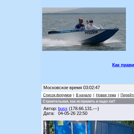
Как прави
Московское время 03:02:47
Список форумов
|
В начало
|
Новая тема
|
Перейти
Строительная, как исправить и надо ли?
Автор:
buss
(178.66.131.---)
Дата: 04-05-26 22:50