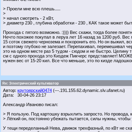
> Проели мне всю плешь.....
>
> начал смотреть - 2 кВт,
> диаметр 230 , глубина обработки - 230 , КАК такое может бы
Прохода с пятого возможно. :)))) Вес скажи, тогда более понятн
Нечто похожее покупал в леруа лет 16 назад за 1200 руб. Вес
15 соток свежего чернозема и похоронить его. Но он выжил, вс
и поэтому глубоко не залезает. Перепахивал, перемешивал чер
это на одном месте раз 5 тудом - сюдом и не быстро. Целину т
см с одного прохода это Киздеж Пикчерс представляет! МОЖЕ
нужен вес от 15-20 кил. Все что меньше, это по кизде ладошко
Re: Электрический культиватор
Автор:
крутоярский0474
(---.191.155.62.dynamic.slv.ufanet.ru)
Дата: 30-04-26 23:17
Александр Иваново писал:
> Я пользую. Под картошку взрыхлить запросто. Но провода, 
> Лёгкий он, постоянно убежать пытается, силы нужны, чтобы
У тещи переделанный Нева, движок трехфазный, по кВт не ска