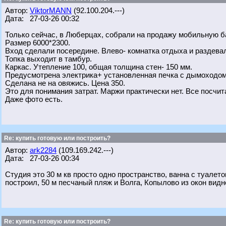
Автор:
ViktorMANN
(92.100.204.---)
Дата: 27-03-26 00:32
Только сейчас, в Люберцах, собрали на продажу мобильную б
Размер 6000*2300.
Вход сделали посередине. Влево- комнатка отдыха и раздевал
Топка выходит в тамбур.
Каркас. Утепление 100, общая толщина стен- 150 мм.
Предусмотрена электрика+ установленная печка с дымоходом
Сделана не на овяжись. Цена 350.
Это для понимания затрат. Маржи практически нет. Все посчи
Даже фото есть.
Re: купить готовую или построить?
Автор:
ark2284
(109.169.242.---)
Дата: 27-03-26 00:34
Студия это 30 м кв просто одно пространство, ванна с туалет
построил, 50 м песчаный пляж и Волга, Копылово из окон видно,
Re: купить готовую или построить?