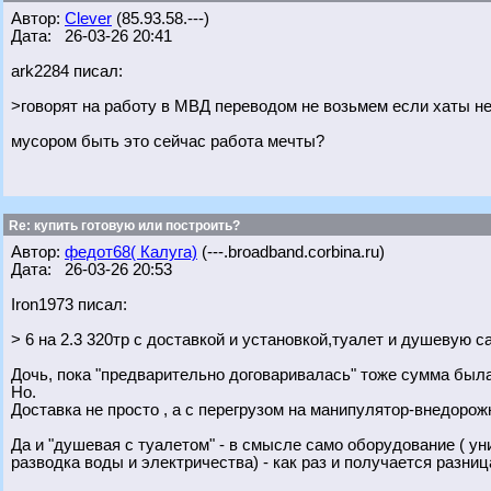
Автор:
Clever
(85.93.58.---)
Дата: 26-03-26 20:41
ark2284 писал:
>говорят на работу в МВД переводом не возьмем если хаты не
мусором быть это сейчас работа мечты?
Re: купить готовую или построить?
Автор:
федот68( Калуга)
(---.broadband.corbina.ru)
Дата: 26-03-26 20:53
Iron1973 писал:
> 6 на 2.3 320тр с доставкой и установкой,туалет и душевую 
Дочь, пока "предварительно договаривалась" тоже сумма был
Но.
Доставка не просто , а с перегрузом на манипулятор-внедорожн
Да и "душевая с туалетом" - в смысле само оборудование ( ун
разводка воды и электричества) - как раз и получается разни