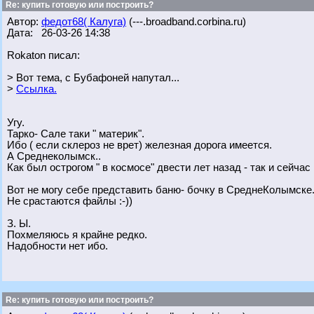
Re: купить готовую или построить?
Автор:
федот68( Калуга)
(---.broadband.corbina.ru)
Дата: 26-03-26 14:38
Rokaton писал:
> Вот тема, с Бубафоней напутал...
>
Ссылка.
Угу.
Тарко- Сале таки " материк".
Ибо ( если склероз не врет) железная дорога имеется.
А Среднеколымск..
Как был острогом " в космосе" двести лет назад - так и сейчас
Вот не могу себе представить баню- бочку в СреднеКолымске
Не срастаются файлы :-))
З. Ы.
Похмеляюсь я крайне редко.
Надобности нет ибо.
Re: купить готовую или построить?