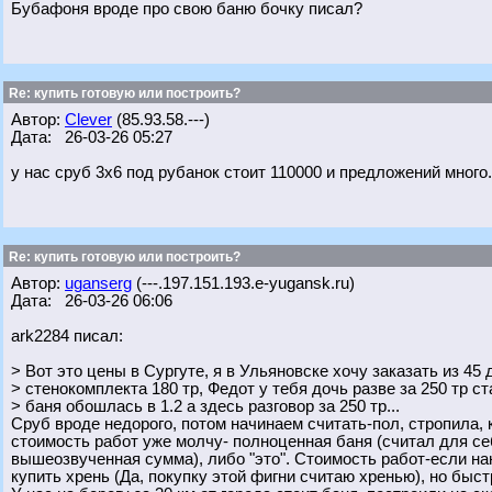
Бубафоня вроде про свою баню бочку писал?
Re: купить готовую или построить?
Автор:
Clever
(85.93.58.---)
Дата: 26-03-26 05:27
у нас сруб 3х6 под рубанок стоит 110000 и предложений много.
Re: купить готовую или построить?
Автор:
uganserg
(---.197.151.193.e-yugansk.ru)
Дата: 26-03-26 06:06
ark2284 писал:
> Вот это цены в Сургуте, я в Ульяновске хочу заказать из 45 
> стенокомплекта 180 тр, Федот у тебя дочь разве за 250 тр ст
> баня обошлась в 1.2 а здесь разговор за 250 тр...
Сруб вроде недорого, потом начинаем считать-пол, стропила, к
стоимость работ уже молчу- полноценная баня (считал для себ
вышеозвученная сумма), либо "это". Стоимость работ-если на
купить хрень (Да, покупку этой фигни считаю хренью), но быст