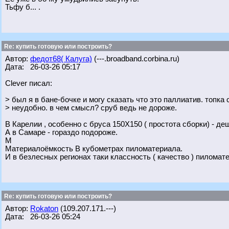
Тьфу б... .
Re: купить готовую или построить?
Автор:
федот68( Калуга)
(---.broadband.corbina.ru)
Дата: 26-03-26 05:17
Clever писал:
> был я в бане-бочке и могу сказать что это паллиатив. топка 
> неудобно. в чем смысл? сруб ведь не дороже.
В Карелии , особенно с бруса 150Х150 ( простота сборки) - д
А в Самаре - гораздо подороже.
М
Материалоёмкость В кубометрах пиломатериала.
И в безлесных регионах таки классность ( качество ) пиломат
Re: купить готовую или построить?
Автор:
Rokaton
(109.207.171.---)
Дата: 26-03-26 05:24