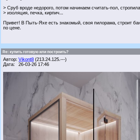
> Сруб вроде недорого, потом начинаем считать-пол, стропила
> изоляция, печка, кирпич...
Привет! В Пыть-Яхе есть знакомый, своя пилорама, строит ба
по цене.
Re: купить готовую или построить?
Автор:
Vikont8
(213.24.125.---)
Дата: 26-03-26 17:46