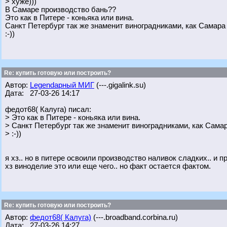
> хуже)))
В Самаре производство бань??
Это как в Питере - коньяка или вина.
Санкт Петербург так же знаменит виноградниками, как Самара 
:-))
Re: купить готовую или построить?
Автор:
Legendарный МИГ
(---.gigalink.su)
Дата: 27-03-26 14:17
федот68( Калуга) писал:
> Это как в Питере - коньяка или вина.
> Санкт Петербург так же знаменит виноградниками, как Самар
> :-))
я хз.. но в питере освоили производство наливок сладких.. и п
хз виноделие это или еще чего.. но факт остается фактом.
Re: купить готовую или построить?
Автор:
федот68( Калуга)
(---.broadband.corbina.ru)
Дата: 27-03-26 14:27