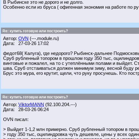
В Рыбинске это не дорого и не долго.
Особенно если из бруса ( офигенная экономия на работе по ру
Re: купить готовую или построить?
Автор:
OVN
(---.module.ru)
Дата: 27-03-26 17:02
федот68( Калуга), где недорого? Рыбинск-дальнее Подмосковь
Сруб рубленный топором в прошлом году 350 тыс, оцилиндровк
винтовые и пожалел, на то с утеплёнными полами и выйдет. С
шва. Сруб отстаиваться должен минимум зиму, весной буду ре
Брус это мура, его крутит, щели, что руку просунешь. Кто пос
Re: купить готовую или построить?
Автор:
ViktorMANN
(92.100.204.---)
Дата: 28-03-26 06:24
OVN писал:
> Выйдет 1-1,2 млн примерно. Сруб рубленный топором в про
> году 350 тыс, оцилиндровка чуть дешевле, цены у всех оди