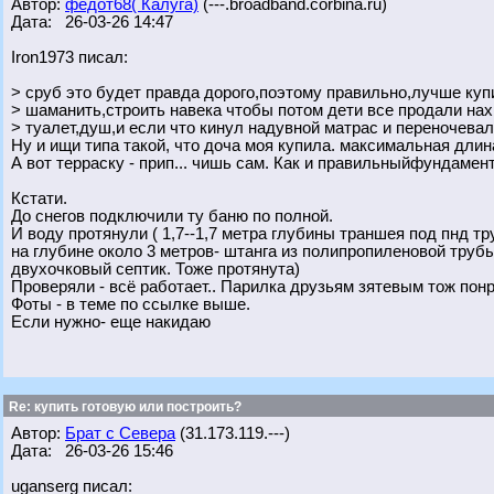
Автор:
федот68( Калуга)
(---.broadband.corbina.ru)
Дата: 26-03-26 14:47
Iron1973 писал:
> сруб это будет правда дорого,поэтому правильно,лучше куп
> шаманить,строить навека чтобы потом дети все продали нах..
> туалет,душ,и если что кинул надувной матрас и переночевал
Ну и ищи типа такой, что доча моя купила. максимальная длина
А вот терраску - прип... чишь сам. Как и правильныйфундамент
Кстати.
До снегов подключили ту баню по полной.
И воду протянули ( 1,7--1,7 метра глубины траншея под пнд т
на глубине около 3 метров- штанга из полипропиленовой трубы
двухочковый септик. Тоже протянута)
Проверяли - всё работает.. Парилка друзьям зятевым тож пон
Фоты - в теме по ссылке выше.
Если нужно- еще накидаю
Re: купить готовую или построить?
Автор:
Брат с Севера
(31.173.119.---)
Дата: 26-03-26 15:46
uganserg писал: