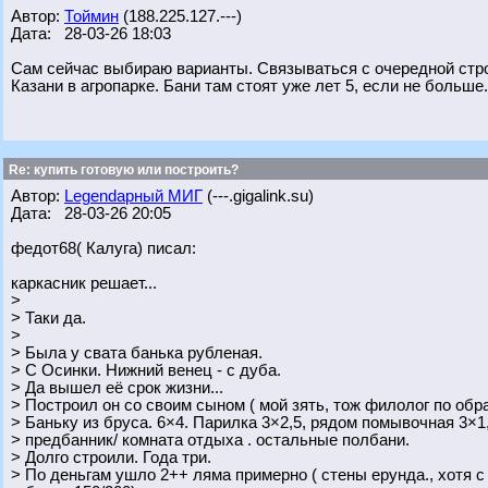
Автор:
Тоймин
(188.225.127.---)
Дата: 28-03-26 18:03
Сам сейчас выбираю варианты. Связываться с очередной стр
Казани в агропарке. Бани там стоят уже лет 5, если не больше
Re: купить готовую или построить?
Автор:
Legendарный МИГ
(---.gigalink.su)
Дата: 28-03-26 20:05
федот68( Калуга) писал:
каркасник решает...
>
> Таки да.
>
> Была у свата банька рубленая.
> С Осинки. Нижний венец - с дуба.
> Да вышел её срок жизни...
> Построил он со своим сыном ( мой зять, тож филолог по обр
> Баньку из бруса. 6×4. Парилка 3×2,5, рядом помывочная 3×1
> предбанник/ комната отдыха . остальные полбани.
> Долго строили. Года три.
> По деньгам ушло 2++ ляма примерно ( стены ерунда., хотя с