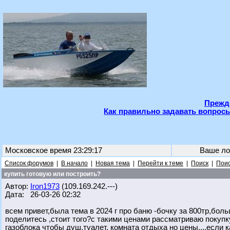
Прежде
Как правильно задавать вопросы
Московское время 23:29:17
Ваше ло
Список форумов
|
В начало
|
Новая тема
|
Перейти к теме
|
Поиск
|
Поис
купить готовую или построить?
Автор:
Iron1973
(109.169.242.---)
Дата: 26-03-26 02:32
всем привет,была тема в 2024 г про баню -бочку за 800тр,бо
поделитесь ,стоит того?с такими ценами рассматриваю покупку
газоблока чтобы душ,туалет, комната отдыха но цены....если