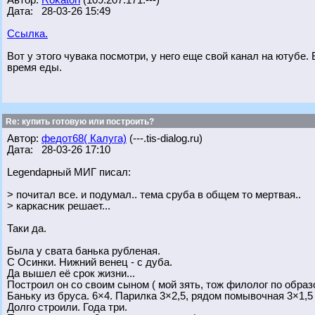
Автор:
Rokaton
(109.207.171.---)
Дата: 28-03-26 15:49
Ссылка.
Вот у этого чувака посмотри, у него еще свой канал на ютубе.
время еды.
Re: купить готовую или построить?
Автор:
федот68( Калуга)
(---.tis-dialog.ru)
Дата: 28-03-26 17:10
Legendарный МИГ писал:
> почитал все. и подумал.. тема сруба в общем то мертвая..
> каркасник решает...
Таки да.
Была у свата банька рубленая.
С Осинки. Нижний венец - с дуба.
Да вышел её срок жизни...
Построил он со своим сыном ( мой зять, тож филолог по обра
Баньку из бруса. 6×4. Парилка 3×2,5, рядом помывочная 3×1,5
Долго строили. Года три.