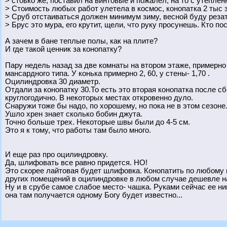
> стоько же, поставил на винтовые и пожалел, на то с утеплё
> Стоимость любых работ улетела в космос, конопатка 2 тыс 
> Сруб отстаиваться должен минимум зиму, весной буду резат
> Брус это мура, его крутит, щели, что руку просунешь. Кто п
А зачем в бане теплые полы, как на плите?
И где такой ценник за конопатку?
Пару недель назад за две комнаты на втором этаже, примерно 
мансардного типа. У конька примерно 2, 60, у стены- 1,70 .
Оцилиндровка 30 диаметр.
Отдали за конопатку 30.То есть это вторая конопатка после с
круглогодично. В некоторых местах откровенно дуло.
Снаружи тоже бы надо, по хорошему, но пока не в этом сезоне
Ушло хрен знает сколько бобин джута.
Точно больше трех. Некоторые швы были до 4-5 см.
Это я к тому, что работы там было много.
И еще раз про оцилиндровку.
Да, шлифовать все равно придется. НО!
Это скорее лайтовая будет шлифовка. Конопатить по любому и
других помещений в оцилиндровке в любом случае дешевле н
Ну и в срубе самое слабое место- чашка. Руками сейчас ее ни
она там получается одному Богу будет известно...