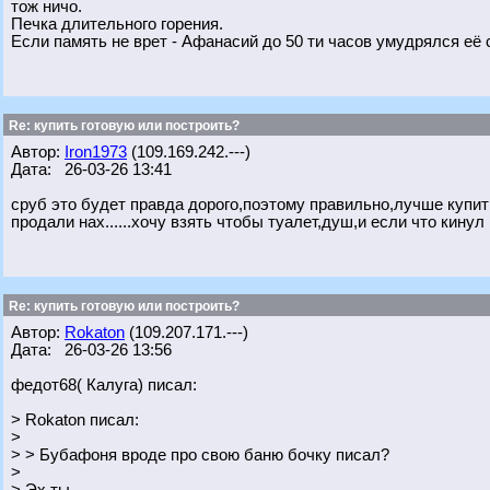
тож ничо.
Печка длительного горения.
Если память не врет - Афанасий до 50 ти часов умудрялся её с
Re: купить готовую или построить?
Автор:
Iron1973
(109.169.242.---)
Дата: 26-03-26 13:41
сруб это будет правда дорого,поэтому правильно,лучше купит
продали нах......хочу взять чтобы туалет,душ,и если что кину
Re: купить готовую или построить?
Автор:
Rokaton
(109.207.171.---)
Дата: 26-03-26 13:56
федот68( Калуга) писал:
> Rokaton писал:
>
> > Бубафоня вроде про свою баню бочку писал?
>