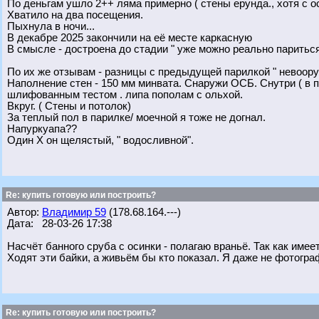
По деньгам ушло 2++ ляма примерно ( стены ерунда., хотя с о
Хватило на два посещения.
Пыхнула в ночи...
В декабре 2025 закончили на её месте каркасную
В смысле - достроена до стадии " уже можно реально париться
По их же отзывам - разницы с предыдущей парилкой " невооруж
Наполнение стен - 150 мм минвата. Снаружи ОСБ. Снутри ( в 
шлифованным тестом . липа пополам с ольхой.
Вкруг. ( Стены и потолок)
За теплый пол в парилке/ моечной я тоже не догнал.
Напуркуапа??
Один Х он щелястый, " водосливной".
Re: купить готовую или построить?
Автор:
Владимир 59
(178.68.164.---)
Дата: 28-03-26 17:38
Насчёт банного сруба с осинки - полагаю враньё. Так как име
Ходят эти байки, а живьём бы кто показал. Я даже не фотогра
Re: купить готовую или построить?