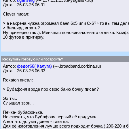
Автор:
uganserg
(---.197.151.193.e-yugansk.ru)
Дата: 26-03-26 06:31
Clever писал:
> а нахрена нужна огромная баня 6х5 или 6х6? что вы там дел
> бильярд играть?
Ну примерно так :). Меньшая половина-комната отдыха. Комфо
10 футов в притирку.
Re: купить готовую или построить?
Автор:
федот68( Калуга)
(---.broadband.corbina.ru)
Дата: 26-03-26 06:33
Rokaton писал:
> Бубафоня вроде про свою баню бочку писал?
Эх ты..
Слышал звон...
Печка- бубафонька.
Не сказать, что Бубафоня первый её придумал.
А вот что до ума довёл - таки да.
Для её изготовления лучше всего подходит бочка ( 200-220 и б