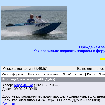
Прежде чем за
Как правильно задавать вопросы в фору
Московское время 22:40:57
Ваше локальное
Список форумов
|
В начало
|
Новая тема
|
Перейти к теме
|
Поиск
|
Поис
Ищу людей, знакомых с LAPA (Дубна)
Автор:
Марамашка
(192.162.250.---)
Дата: 09-02-26 20:46
Дорогие мотолодочники, поднимаю дела давно минувших дней
Всех, кто знал Диму LAPA (Верхняя Волга, Дубна - Калязин)
Ссылка.