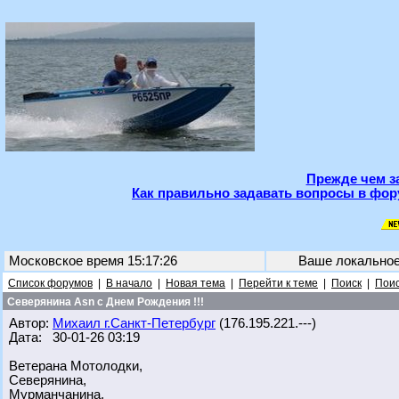
Прежде чем з
Как правильно задавать вопросы в фор
Московское время 15:17:26
Ваше локально
Список форумов
|
В начало
|
Новая тема
|
Перейти к теме
|
Поиск
|
Поис
Северянина Asn с Днем Рождения !!!
Автор:
Михаил г.Санкт-Петербург
(176.195.221.---)
Дата: 30-01-26 03:19
Ветерана Мотолодки,
Северянина,
Мурманчанина,