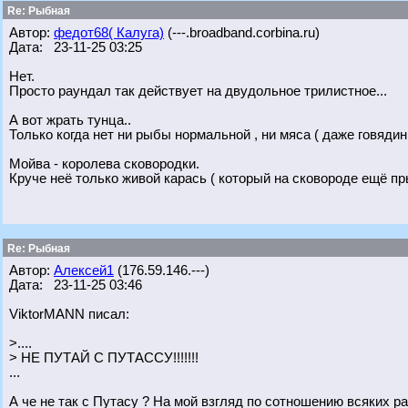
Re: Рыбная
Автор:
федот68( Калуга)
(---.broadband.corbina.ru)
Дата: 23-11-25 03:25
Нет.
Просто раундал так действует на двудольное трилистное...
А вот жрать тунца..
Только когда нет ни рыбы нормальной , ни мяса ( даже говяди
Мойва - королева сковородки.
Круче неё только живой карась ( который на сковороде ещё пр
Re: Рыбная
Автор:
Алексей1
(176.59.146.---)
Дата: 23-11-25 03:46
ViktorMANN писал:
>....
> НЕ ПУТАЙ С ПУТАССУ!!!!!!!
...
А че не так с Путасу ? На мой взгляд по сотношению всяких 