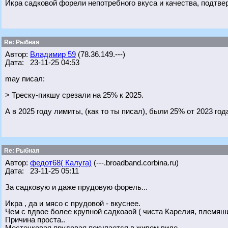
Икра садковой форели непотребного вкуса и качества, подтве
Re: Рыбная
Автор:
Владимир 59
(78.36.149.---)
Дата: 23-11-25 04:53
may писал:
> Треску-пикшу срезали на 25% к 2025.
А в 2025 году лимиты, (как то ты писал), были 25% от 2023 год
Re: Рыбная
Автор:
федот68( Калуга)
(---.broadband.corbina.ru)
Дата: 23-11-25 05:11
За садковую и даже прудовую форель...
Икра , да и мясо с прудовой - вкуснее.
Чем с вдвое более крупной садкоаой ( чиста Карелия, племяши
Причина проста..