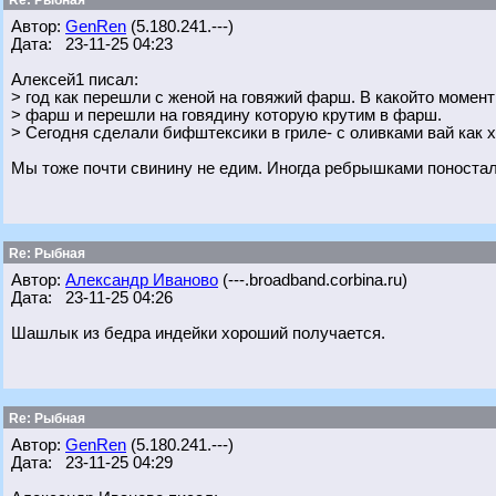
Re: Рыбная
Автор:
GenRen
(5.180.241.---)
Дата: 23-11-25 04:23
Алексей1 писал:
> год как перешли с женой на говяжий фарш. В какойто моме
> фарш и перешли на говядину которую крутим в фарш.
> Сегодня сделали бифштексики в гриле- с оливками вай как 
Мы тоже почти свинину не едим. Иногда ребрышками поносталь
Re: Рыбная
Автор:
Александр Иваново
(---.broadband.corbina.ru)
Дата: 23-11-25 04:26
Шашлык из бедра индейки хороший получается.
Re: Рыбная
Автор:
GenRen
(5.180.241.---)
Дата: 23-11-25 04:29