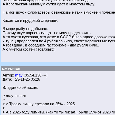
Местечковая прудовая покупается в живом виде.
А Карельская- минимум сутки едет в молотом льду.
На мой вкус - фломастеры свежеживые таки вкуснее и полез
Касается и прудовой стерляди.
В море рыбу не добывал.
Потому вкус парного тунца - не могу представить.
А та хуета кусковая, что даже в СССР была вдвое дороже гов
х тунец продавался по 4 рубля за кило, свежемороженные куск
А говядина , в соседнем гастрономе - два рубля кило..
А с учетом костей ( говяжьих)
Re: Рыбная
Автор:
may
(95.54.136.---)
Дата: 23-11-25 05:26
Владимир 59 писал:
> may писал:
>
> > Треску-пикшу срезали на 25% к 2025.
>
> А в 2025 году лимиты, (как то ты писал), были 25% от 2023 г