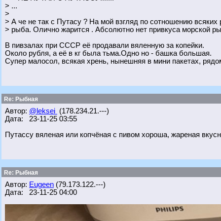
> ...
>
> А че не так с Путасу ? На мой взгляд по сотношению всяких
> рыба. Олично жарится . Абсолютно нет привкуса морской р
В пивзалах при СССР её продавали вяленную за копейки.
Около рубля, а её в кг была тьма.Одно но - башка большая.
Супер малосол, всякая хрень, нынешняя в мини пакетах, рядом
Re: Рыбная
Автор:
@leksei
(178.234.21.---)
Дата: 23-11-25 03:55
Путассу вяленая или копчёная с пивом хороша, жареная вкусн
Re: Рыбная
Автор:
Eugeen
(79.173.122.---)
Дата: 23-11-25 04:00