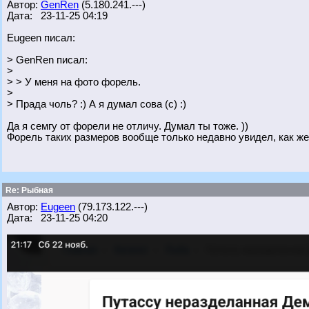
Автор:
GenRen
(5.180.241.---)
Дата: 23-11-25 04:19
Eugeen писал:
> GenRen писал:
>
> > У меня на фото форель.
>
> Прада чоль? :) А я думал сова (с) :)
Да я семгу от форели не отличу. Думал ты тоже. ))
Форель таких размеров вообще только недавно увидел, как же
Re: Рыбная
Автор:
Eugeen
(79.173.122.---)
Дата: 23-11-25 04:20