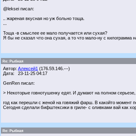
@leksei писал:
.. жареная вкусная но уж больно тоща.
...
Тоща -в смыслее ее мало получается или сухая?
Я бы не сказал что она сухая, а то что мало-ну с килограмма
Re: Рыбная
Автор:
Алексей1
(176.59.146.---)
Дата: 23-11-25 04:17
GenRen писал:
> Некоторые говнотушенку едят. И думают на полном серьезе, 
год как перешли с женой на говяжий фарш. В какойто момент
Сегодня сделали бифштексики в гриле- с оливками вай как хо
Re: Рыбная