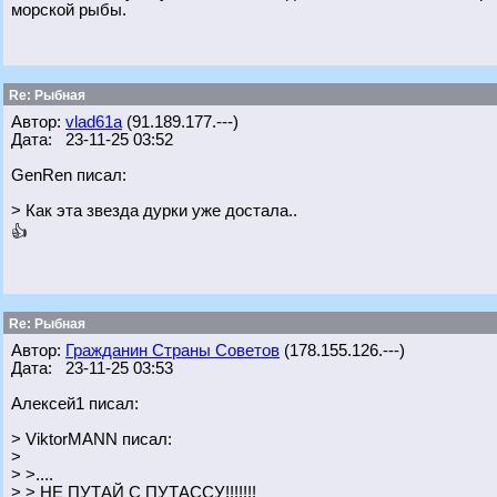
морской рыбы.
Re: Рыбная
Автор:
vlad61a
(91.189.177.---)
Дата: 23-11-25 03:52
GenRen писал:
> Как эта звезда дурки уже достала..
👍
Re: Рыбная
Автор:
Гражданин Страны Советов
(178.155.126.---)
Дата: 23-11-25 03:53
Алексей1 писал:
> ViktorMANN писал:
>
> >....
> > НЕ ПУТАЙ С ПУТАССУ!!!!!!!