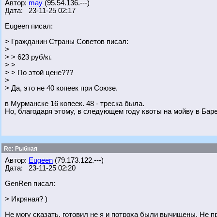
Автор:
may
(95.54.136.---)
Дата: 23-11-25 02:17
Eugeen писал:
> Гражданин Страны Советов писал:
>
> > 623 руб/кг.
> >
> > По этой цене???
>
> Да, это не 40 копеек при Союзе.
в Мурманске 16 копеек. 48 - треска была.
Но, благодаря этому, в следующем году квоты на мойву в Бар
Re: Рыбная
Автор:
Eugeen
(79.173.122.---)
Дата: 23-11-25 02:20
GenRen писал:
> Икряная? )
Не могу сказать, готовил не я и потроха были вычищены. Не 