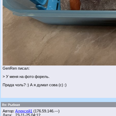
GenRen писал:
> У меня на фото форель.
Прада чоль? :) А я думал сова (с) :)
Re: Рыбная
Автор:
Алексей1
(176.59.146.---)
Дата: 23-11-25 04:12