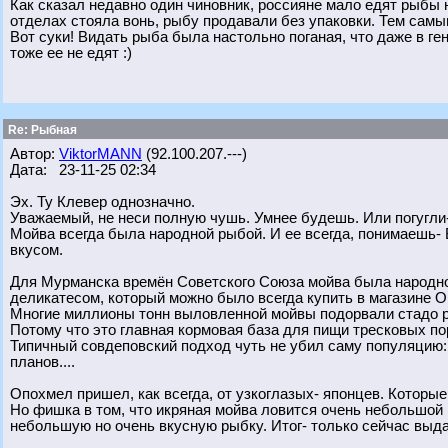
Как сказал недавно один чиновник, россияне мало едят рыбы 
отделах стояла вонь, рыбу продавали без упаковки. Тем сам
Вот суки! Видать рыба была настольно поганая, что даже в г
тоже ее не едят :)
Re: Рыбная
Автор:
ViktorMANN
(92.100.207.---)
Дата: 23-11-25 02:34
Эх. Ту Клевер однозначно.
Уважаемый, не неси полную чушь. Умнее будешь. Или погугли
Мойва всегда была народной рыбой. И ее всегда, понимаешь
вкусом.
Для Мурманска времён Советского Союза мойва была народ
деликатесом, который можно было всегда купить в магазине Ок
Многие миллионы тонн выловленной мойвы подорвали стадо ры
Потому что это главная кормовая база для пищи тресковых по
Типичный совдеповский подход чуть не убил саму популяцию: 
планов....
Опохмел пришел, как всегда, от узкоглазых- японцев. Котор
Но фишка в том, что икряная мойва ловится очень небольшой 
небольшую но очень вкусную рыбку. Итог- только сейчас выд