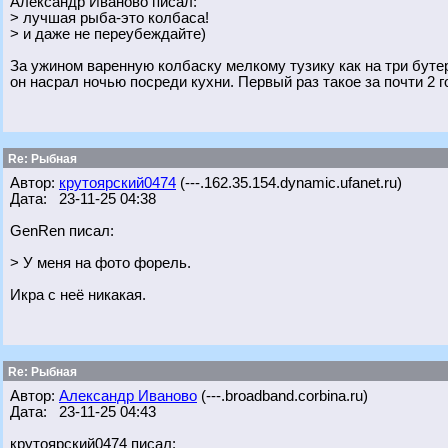
Александр Иваново писал:
> лучшая рыба-это колбаса!
> и даже не переубеждайте)
За ужином варенную колбаску мелкому тузику как на три бутера
он насрал ночью посреди кухни. Первый раз такое за почти 2 г
Re: Рыбная
Автор:
крутоярский0474
(---.162.35.154.dynamic.ufanet.ru)
Дата: 23-11-25 04:38
GenRen писал:
> У меня на фото форель.
Икра с неё никакая.
Re: Рыбная
Автор:
Александр Иваново
(---.broadband.corbina.ru)
Дата: 23-11-25 04:43
крутоярский0474 писал: