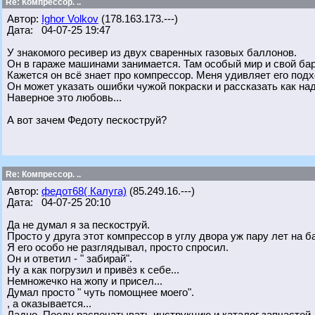
Re: Компрессор. ..
Автор:
Ighor Volkov
(178.163.173.---)
Дата: 04-07-25 19:47
У знакомого ресивер из двух сваренных газовых баллонов.
Он в гараже машинами занимается. Там особый мир и свой бар
Кажется он всё знает про компрессор. Меня удивляет его подх
Он может указать ошибки чужой покраски и рассказать как на
Наверное это любовь...
А вот зачем Федоту пескоструй?
Re: Компрессор. ..
Автор:
федот68( Калуга)
(85.249.16.---)
Дата: 04-07-25 20:10
Да не думал я за пескоструй.
Просто у друга этот компрессор в углу двора уж пару лет на б
Я его особо не разглядывал, просто спросил.
Он и ответил - " забирай".
Ну а как погрузил и привёз к себе...
Немножечко на жопу и присел...
Думал просто " чуть помощнее моего".
, а оказывается...