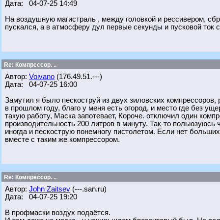
Дата: 04-07-25 14:49
На воздушную магистраль , между головкой и рессивером, сбр
пускался, а в атмосферу дул первые секунды и пусковой ток с
Re: Компрессор. ..
Автор:
Voivano
(176.49.51.---)
Дата: 04-07-25 16:00
Замутил я было пескоструй из двух зиловских компрессоров, 
в прошлом году, благо у меня есть огород, и место где без ущ
такую работу, Маска запотевает, Короче. отключил один компр
производительность 200 литров в минуту. Так-то польюзуюсь ч
иногда и пескострую понемногу пистолетом. Если нет больших
вместе с таким же компрессором.
Re: Компрессор. ..
Автор:
John Zaitsev
(---.san.ru)
Дата: 04-07-25 19:20
В профмаски воздух подаётся.