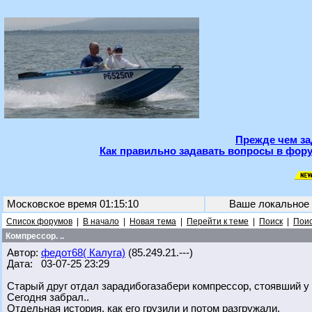
Прежде чем за
Как правильно задавать вопросы в фору
Московское время 01:15:10
Ваше локальное
Список форумов
|
В начало
|
Новая тема
|
Перейти к теме
|
Поиск
|
Поис
Компрессор. ..
Автор:
федот68( Калуга)
(85.249.21.---)
Дата: 03-07-25 23:29
Старый друг отдал зарадибогазабери компрессор, стоявший у 
Сегодня забрал..
Отдельная история, как его грузили и потом разгружали.