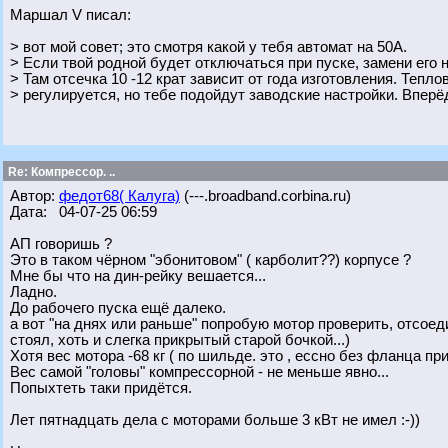
Маршал V писал:
> вот мой совет; это смотря какой у тебя автомат на 50А.
> Если твой родной будет отключаться при пуске, замени его 
> Там отсечка 10 -12 крат зависит от года изготовления. Тепло
> регулируется, но тебе подойдут заводские настройки. Вперё
Re: Компрессор. ..
Автор:
федот68( Калуга)
(---.broadband.corbina.ru)
Дата: 04-07-25 06:59
АП говоришь ?
Это в таком чёрном "эбонитовом" ( карболит??) корпусе ?
Мне бы что на дин-рейку вешается...
Ладно.
До рабочего пуска ещё далеко.
а вот "на днях или раньше" попробую мотор проверить, отсоеди
стоял, хоть и слегка прикрытый старой бочкой...)
Хотя вес мотора -68 кг ( по шильде. это , ессно без фланца пр
Вес самой "головы" компрессорной - не меньше явно...
Попыхтеть таки придётся.
Лет пятнадцать дела с моторами больше 3 кВт не имел :-))