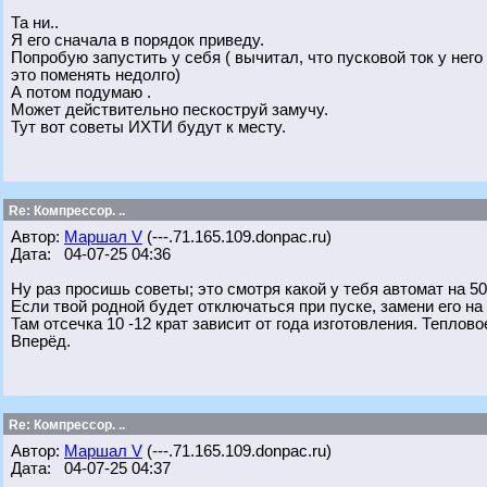
Та ни..
Я его сначала в порядок приведу.
Попробую запустить у себя ( вычитал, что пусковой ток у него 
это поменять недолго)
А потом подумаю .
Может действительно пескоструй замучу.
Тут вот советы ИХТИ будут к месту.
Re: Компрессор. ..
Автор:
Маршал V
(---.71.165.109.donpac.ru)
Дата: 04-07-25 04:36
Ну раз просишь советы; это смотря какой у тебя автомат на 50
Если твой родной будет отключаться при пуске, замени его на
Там отсечка 10 -12 крат зависит от года изготовления. Теплов
Вперёд.
Re: Компрессор. ..
Автор:
Маршал V
(---.71.165.109.donpac.ru)
Дата: 04-07-25 04:37