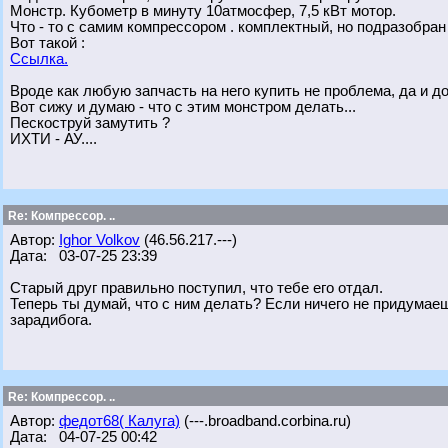
Монстр. Кубометр в минуту 10атмосфер, 7,5 кВт мотор.
Что - то с самим компрессором . комплектный, но подразобран 
Вот такой :
Ссылка.
Вроде как любую запчасть на него купить не проблема, да и до
Вот сижу и думаю - что с этим монстром делать...
Пескоструй замутить ?
ИХТИ - АУ....
Re: Компрессор. ..
Автор:
Ighor Volkov
(46.56.217.---)
Дата: 03-07-25 23:39
Старый друг правильно поступил, что тебе его отдал.
Теперь ты думай, что с ним делать? Если ничего не придумаеш
зарадибога.
Re: Компрессор. ..
Автор:
федот68( Калуга)
(---.broadband.corbina.ru)
Дата: 04-07-25 00:42