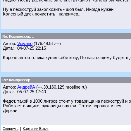
Ладно. Поеду распечатывать инструкцию и каталог запчастей.
Ну а пескоструй заколхозить - шоп был. Иногда нужен.
Колесный диск почистить , например...
Re: Компрессор. ..
Автор:
Voivano
(176.49.51.---)
Дата: 04-07-25 22:15
Короче автор топика купил себе козу, По настоящему будет ща
Re: Компрессор. ..
Автор:
АндрейА
(---.39.160.129.mosline.ru)
Дата: 05-07-25 17:40
Федот, такой в 1000 литров стоит у товарища на пескоструй и 
Работает в ящике, рукавицы внутри. Потом порошок и печ.
Дерзай
Свернуть
|
Картинки Выкл.