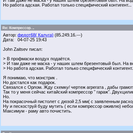
И там даже не маска - у наших шлем брезентовый был. На вод
Но работа адская. Работал только специфический контигент...
Re: Компрессор. ..
Автор:
федот68( Калуга)
(85.249.16.---)
Дата: 04-07-25 19:43
John Zaitsev писал:
> В профмаски воздух подаётся.
> И там даже не маска - у наших шлем брезентовый был. На в
> Но работа адская. Работал только специфический контигент.
Я понимаю, что монстрик .
Но достался как подарок.
Связался с Орлом. Жду схемку/ чертеж агрегата , дабы грамот
Так то у меня сейчас китайский компрессор " гараж". Двухцили
Но.
На покрасочный пистолет с дюзой 2,5 мм( с заявленным расход
Ну и пескоструй буду мутить ( если компрессор оживлю) небо
Максимум - раму авто почистить.