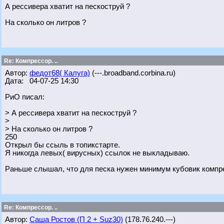
А рессивера хватит на пескоструй ?
На сколько он литров ?
Re: Компрессор. ..
Автор:
федот68( Калуга)
(---.broadband.corbina.ru)
Дата: 04-07-25 14:30
РиО писал:
> А рессивера хватит на пескоструй ?
>
> На сколько он литров ?
250
Открыл бы ссыль в топикстарте.
Я никогда левых( вирусных) ссылок не выкладываю.
Раньше слышал, что для песка нужен минимум кубовик компр
Re: Компрессор. ..
Автор:
Саша Ростов (П 2 + Suz30)
(178.76.240.---)