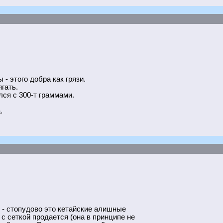
- этого добра как грязи.
гать.
лся с 300-т граммами.
.
и - стопудово это кетайские алишные
 с сеткой продается (она в принципе не