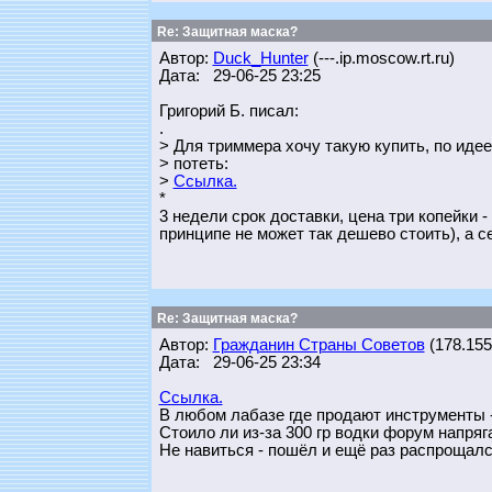
Re: Защитная маска?
Автор:
Duck_Hunter
(---.ip.moscow.rt.ru)
Дата: 29-06-25 23:25
Григорий Б. писал:
.
> Для триммера хочу такую купить, по идее
> потеть:
>
Ссылка.
*
3 недели срок доставки, цена три копейки 
принципе не может так дешево стоить), а се
Re: Защитная маска?
Автор:
Гражданин Страны Советов
(178.155.
Дата: 29-06-25 23:34
Ссылка.
В любом лабазе где продают инструменты - 
Стоило ли из-за 300 гр водки форум напряг
Не навиться - пошёл и ещё раз распрощалс