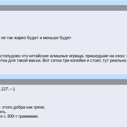
 не так жарко будет и меньше будет
- стопудово это кетайские алишные игрища, пришедшие на озон: э
тка для такой маски. Вот сетка три копейки и стоит, тут реальн
127.---)
этого добра как грязи.
ать.
я с 300-т граммами.