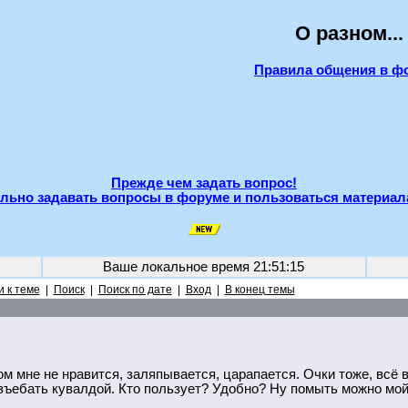
О разном...
Правила общения в ф
Прежде чем задать вопрос!
льно задавать вопросы в форуме и пользоваться материал
Ваше локальное время
21:51:15
 к теме
|
Поиск
|
Поиск по дате
|
Вход
|
В конец темы
 мне не нравится, заляпывается, царапается. Очки тоже, всё в
aзъeбaть кувалдой. Кто пользует? Удобно? Ну помыть можно мо