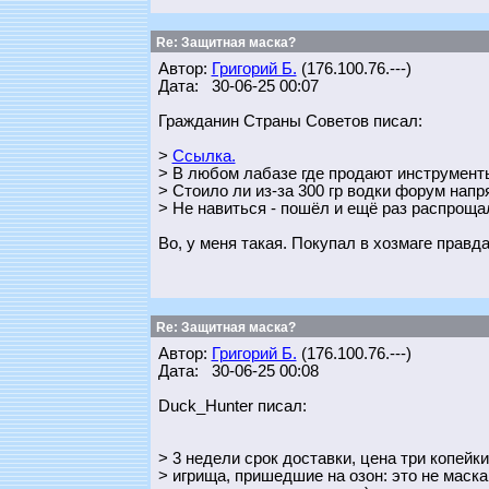
Re: Защитная маска?
Автор:
Григорий Б.
(176.100.76.---)
Дата: 30-06-25 00:07
Гражданин Страны Советов писал:
>
Ссылка.
> В любом лабазе где продают инструменты 
> Стоило ли из-за 300 гр водки форум напря
> Не навиться - пошёл и ещё раз распроща
Во, у меня такая. Покупал в хозмаге правда
Re: Защитная маска?
Автор:
Григорий Б.
(176.100.76.---)
Дата: 30-06-25 00:08
Duck_Hunter писал:
> 3 недели срок доставки, цена три копейк
> игрища, пришедшие на озон: это не маска