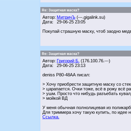
Re: Защитная маска?
Автор:
МитричЪ
(---.gigalink.su)
Дата: 29-06-25 23:05
Покупай страшную маску, чтоб заодно медв
Re: Защитная маска?
Автор:
Григорий Б.
(176.100.76.---)
Дата: 29-06-25 23:13
deniss Р80-48АА писал:
> Хочу приобрести защитную маску со стек
> царапается. Очки тоже, всё в рожу всё р
> ушм. Просто что нибудь рaзъeбaть кува
> мойкой ВД
У меня обычная полнолицевая из поликарб
Для триммера хочу такую купить, по идее н
Ссылка.