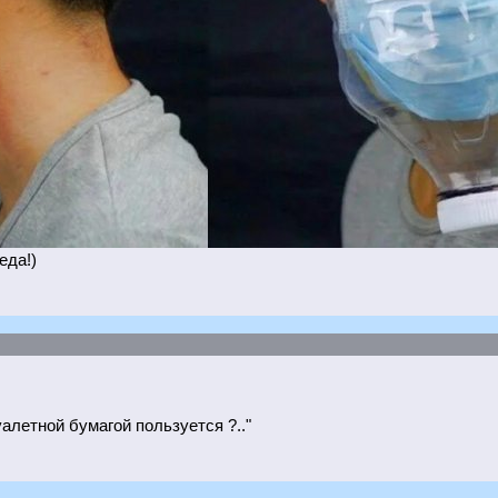
еда!)
уалетной бумагой пользуется ?.."