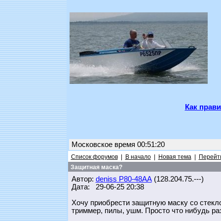
Как прави
Московское время 00:51:20
Список форумов
|
В начало
|
Новая тема
|
Перейти
Защитная маска?
Автор:
deniss Р80-48АА
(128.204.75.---)
Дата: 29-06-25 20:38
Хочу приобрести защитную маску со стеклом
триммер, пилы, ушм. Просто что нибудь р