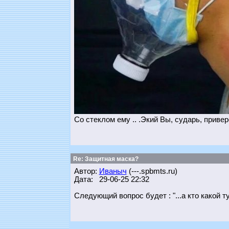
Со стеклом ему .. .Экий Вы, сударь, привер
Re: Защитная маска?
Автор:
Иваныч
(---.spbmts.ru)
Дата: 29-06-25 22:32
Следующий вопрос будет : "...а кто какой т