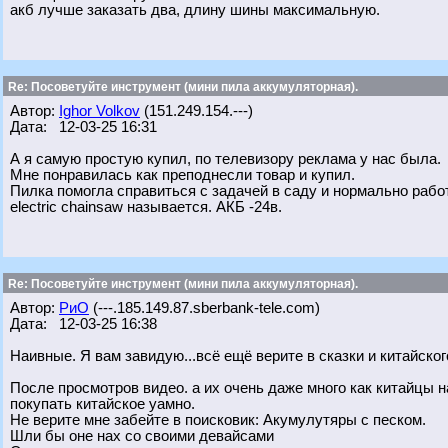
акб лучше заказать два, длину шины максимальную.
Re: Посоветуйте инструмент (мини пила аккумуляторная).
Автор:
Ighor Volkov
(151.249.154.---)
Дата: 12-03-25 16:31
А я самую простую купил, по телевизору реклама у нас была.
Мне понравилась как преподнесли товар и купил.
Пилка помогла справиться с задачей в саду и нормально работ
electric chainsaw называется. АКБ -24в.
Re: Посоветуйте инструмент (мини пила аккумуляторная).
Автор:
РиО
(---.185.149.87.sberbank-tele.com)
Дата: 12-03-25 16:38
Наивные. Я вам завидую...всё ещё верите в сказки и китайско
После просмотров видео. а их очень даже много как китайцы 
покупать китайское уамно.
Не верите мне забейте в поисковик: Акумулутяры с песком.
Шли бы оне нах со своими девайсами