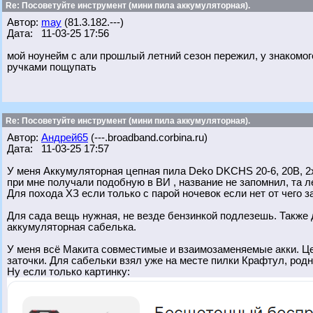
Re: Посоветуйте инструмент (мини пила аккумуляторная).
Автор:
may
(81.3.182.---)
Дата: 11-03-25 17:56
мой ноунейм с али прошлый летний сезон пережил, у знакомог
ручками пощупать
Re: Посоветуйте инструмент (мини пила аккумуляторная).
Автор:
Андрей65
(---.broadband.corbina.ru)
Дата: 11-03-25 17:57
У меня Аккумуляторная цепная пила Deko DKCHS 20-6, 20В, 2x
при мне получали подобную в ВИ , название не запомнил, та ле
Для похода ХЗ если только с парой ночевок если нет от чего з
Для сада вещь нужная, не везде бензинкой подлезешь. Также 
аккумуляторная сабелька.
У меня всё Макита совместимые и взаимозаменяемые акки. Це
заточки. Для сабельки взял уже на месте пилки Крафтул, родн
Ну если только картинку: