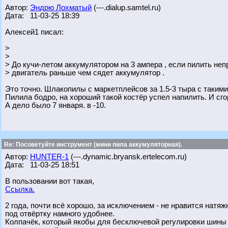
Автор:
Эндрю Лохматый
(---.dialup.samtel.ru)
Дата: 11-03-25 18:39
Алексей1 писал:
>
>
> До кучи-летом аккумулятором на 3 ампера , если пилить неп
> двигатель раньше чем сядет аккумулятор .
Это точно. Шлакопилы с маркетплейсов за 1.5-3 тыра с таким
Пилила бодро, на хороший такой костёр успел напилить. И сгор
А дело было 7 января. в -10.
Re: Посоветуйте инструмент (мини пила аккумуляторная).
Автор:
HUNTER-1
(---.dynamic.bryansk.ertelecom.ru)
Дата: 11-03-25 18:51
В пользовании вот такая,
Ссылка.
2 года, почти всё хорошо, за исключением - не нравится натя
под отвёртку намного удобнее.
Колпачёк, который якобы для бесключевой регулировки шины -