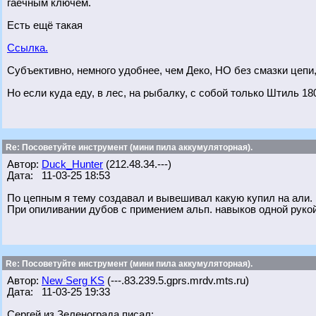
гаечным ключём.
Есть ещё такая
Ссылка.
Субъективно, немного удобнее, чем Деко, НО без смазки цепи, 
Но если куда еду, в лес, на рыбалку, с собой только Штиль 18
Re: Посоветуйте инструмент (мини пила аккумуляторная).
Автор:
Duck_Hunter
(212.48.34.---)
Дата: 11-03-25 18:53
По цепным я тему создавал и вывешивал какую купил на али. 
При опиливании дубов с примением альп. навыков одной рукой
Re: Посоветуйте инструмент (мини пила аккумуляторная).
Автор:
New Serg KS
(---.83.239.5.gprs.mrdv.mts.ru)
Дата: 11-03-25 19:33
Сергей из Зеленограда писал: