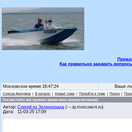
Прежде
Как правильно задавать вопросы
Московское время 16:47:24
Ваше ло
Список форумов
|
В начало
|
Новая тема
|
Перейти к теме
|
Поиск
|
Поис
Посоветуйте инструмент (мини пила аккумуляторная).
Автор:
Сергей из Зеленограда
(---.ip.moscow.rt.ru)
Дата: 11-03-25 17:09