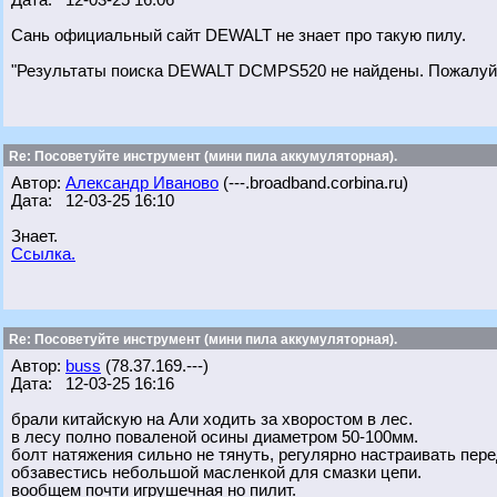
Дата: 12-03-25 16:06
Сань официальный сайт DEWALT не знает про такую пилу.
"Результаты поиска DEWALT DCMPS520 не найдены. Пожалуйст
Re: Посоветуйте инструмент (мини пила аккумуляторная).
Автор:
Александр Иваново
(---.broadband.corbina.ru)
Дата: 12-03-25 16:10
Знает.
Ссылка.
Re: Посоветуйте инструмент (мини пила аккумуляторная).
Автор:
buss
(78.37.169.---)
Дата: 12-03-25 16:16
брали китайскую на Али ходить за хворостом в лес.
в лесу полно поваленой осины диаметром 50-100мм.
болт натяжения сильно не тянуть, регулярно настраивать пере
обзавестись небольшой масленкой для смазки цепи.
вообщем почти игрушечная но пилит.