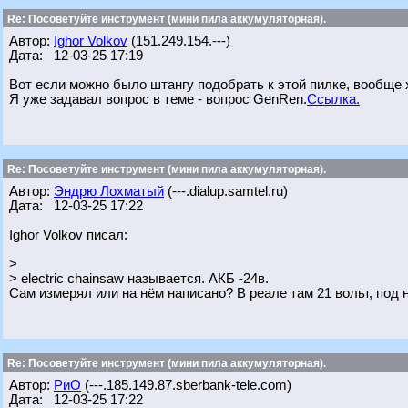
Re: Посоветуйте инструмент (мини пила аккумуляторная).
Автор:
Ighor Volkov
(151.249.154.---)
Дата: 12-03-25 17:19
Вот если можно было штангу подобрать к этой пилке, вообще
Я уже задавал вопрос в теме - вопрос GenRen.
Ссылка.
Re: Посоветуйте инструмент (мини пила аккумуляторная).
Автор:
Эндрю Лохматый
(---.dialup.samtel.ru)
Дата: 12-03-25 17:22
Ighor Volkov писал:
>
> electric chainsaw называется. АКБ -24в.
Сам измерял или на нём написано? В реале там 21 вольт, под н
Re: Посоветуйте инструмент (мини пила аккумуляторная).
Автор:
РиО
(---.185.149.87.sberbank-tele.com)
Дата: 12-03-25 17:22