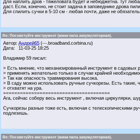
Для наплить дров - тяжеловата будет и небюджетна. Тут любая
даст. Если, конечно, не стоит задача в заповеднике дрова пили
Для спилить сучки в 5-10 см - любая почти, даже не обязател
Re: Посоветуйте инструмент (мини пила аккумуляторная).
Автор:
Андрей65
(---.broadband.corbina.ru)
Дата: 11-03-25 18:25
Владимир 59 писал:
> Есть мнение, что механизированный инструмент в садовых ра
> применять желательно только в случае крайней необходимо
> Так как опасность травмирования высока.
> В саду можно использовать ручные сучкорезы. Есть такие, чт
> отхватят на ура.
======================================
Ага, сейчас соберу весь инструмент , включая циркулярки, шур
Сучкорезы разные тоже есть, включая с телескопическими руч
подлезешь.
Re: Посоветуйте инструмент (мини пила аккумуляторная).