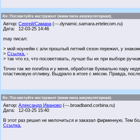
Re: Посоветуйте инструмент (мини пила аккумуляторная).
Автор:
Сергей/Самара
(---.dynamic.samara.ertelecom.ru)
Дата: 12-03-25 14:46
may писал:
> мой ноунейм с али прошлый летний сезон пережил, у знаком
>
Ссылка.
-
> так что хз, что посоветовать, лучше бы их при выборе ручк
Точно так же погибла и у меня, обработав буквально пару не
пластиковую отливку. Выдрало в итоге с мясом. Правда, посл
Re: Посоветуйте инструмент (мини пила аккумуляторная).
Автор:
Александр Иваново
(---.broadband.corbina.ru)
Дата: 12-03-25 15:40
В этот раз решил не мелочиться и заказал фирменную. Тем бо
Ссылка.