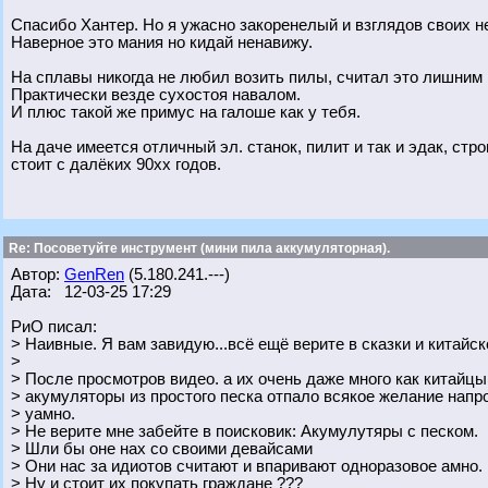
Спасибо Хантер. Но я ужасно закоренелый и взглядов своих н
Наверное это мания но кидай ненавижу.
На сплавы никогда не любил возить пилы, считал это лишним
Практически везде сухостоя навалом.
И плюс такой же примус на галоше как у тебя.
На даче имеется отличный эл. станок, пилит и так и эдак, стро
стоит с далёких 90хх годов.
Re: Посоветуйте инструмент (мини пила аккумуляторная).
Автор:
GenRen
(5.180.241.---)
Дата: 12-03-25 17:29
РиО писал:
> Наивные. Я вам завидую...всё ещё верите в сказки и китайск
>
> После просмотров видео. а их очень даже много как китайц
> акумуляторы из простого песка отпало всякое желание напр
> уамно.
> Не верите мне забейте в поисковик: Акумулутяры с песком.
> Шли бы оне нах со своими девайсами
> Они нас за идиотов считают и впаривают одноразовое амно.
> Ну и стоит их покупать граждане ???