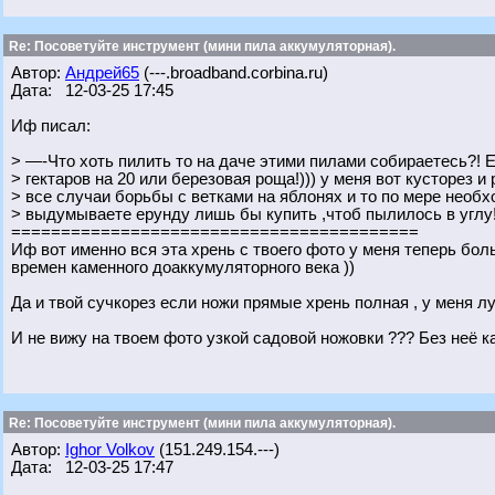
Re: Посоветуйте инструмент (мини пила аккумуляторная).
Автор:
Андрей65
(---.broadband.corbina.ru)
Дата: 12-03-25 17:45
Иф писал:
> —-Что хоть пилить то на даче этими пилами собираетесь?! 
> гектаров на 20 или березовая роща!))) у меня вот кусторез и
> все случаи борьбы с ветками на яблонях и то по мере необх
> выдумываете ерунду лишь бы купить ,чтоб пылилось в углу!
=========================================
Иф вот именно вся эта хрень с твоего фото у меня теперь бол
времен каменного доаккумуляторного века ))
Да и твой сучкорез если ножи прямые хрень полная , у меня 
И не вижу на твоем фото узкой садовой ножовки ??? Без неё 
Re: Посоветуйте инструмент (мини пила аккумуляторная).
Автор:
Ighor Volkov
(151.249.154.---)
Дата: 12-03-25 17:47