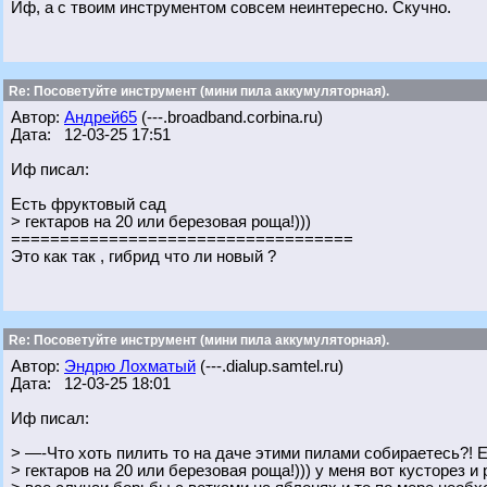
Иф, а с твоим инструментом совсем неинтересно. Скучно.
Re: Посоветуйте инструмент (мини пила аккумуляторная).
Автор:
Андрей65
(---.broadband.corbina.ru)
Дата: 12-03-25 17:51
Иф писал:
Есть фруктовый сад
> гектаров на 20 или березовая роща!)))
===================================
Это как так , гибрид что ли новый ?
Re: Посоветуйте инструмент (мини пила аккумуляторная).
Автор:
Эндрю Лохматый
(---.dialup.samtel.ru)
Дата: 12-03-25 18:01
Иф писал:
> —-Что хоть пилить то на даче этими пилами собираетесь?! 
> гектаров на 20 или березовая роща!))) у меня вот кусторез и