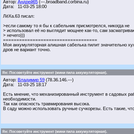
Автор:
Андрей65
(---.broadband.corbina.ru)
Дата: 11-03-25 18:00
ЛёХа.63 писал:
>если самому то я бы к сабельник присмотрелся, никогда не
> использовал её но выглядит мощнее как-то, сам засматрива
> нечего)))
===================================
Моя аккумуляторная алишная сабелька пилит значительно хуж
дров не вариант точно.
Re: Посоветуйте инструмент (мини пила аккумуляторная).
Автор:
Владимир 59
(78.36.146.---)
Дата: 11-03-25 18:17
Есть мнение, что механизированный инструмент в садовых раб
необходимости.
Так как опасность травмирования высока.
В саду можно использовать ручные сучкорезы. Есть такие, что 
Re: Посоветуйте инструмент (мини пила аккумуляторная).