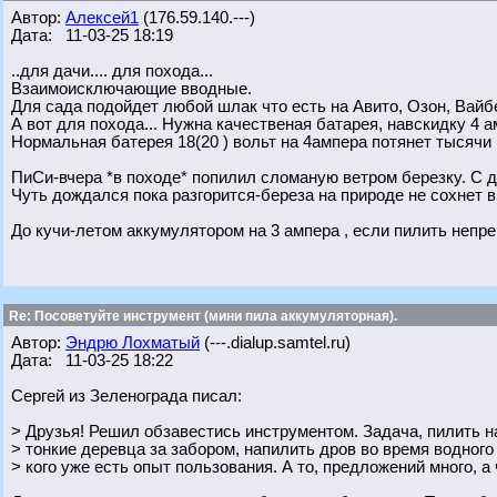
Автор:
Алексей1
(176.59.140.---)
Дата: 11-03-25 18:19
..для дачи.... для похода...
Взаимоисключающие вводные.
Для сада подойдет любой шлак что есть на Авито, Озон, Вай
А вот для похода... Нужна качественая батарея, навскидку 4 
Нормальная батерея 18(20 ) вольт на 4ампера потянет тысячи 
ПиСи-вчера *в походе* попилил сломаную ветром березку. С д
Чуть дождался пока разгорится-береза на природе не сохнет в
До кучи-летом аккумулятором на 3 ампера , если пилить непре
Re: Посоветуйте инструмент (мини пила аккумуляторная).
Автор:
Эндрю Лохматый
(---.dialup.samtel.ru)
Дата: 11-03-25 18:22
Сергей из Зеленограда писал:
> Друзья! Решил обзавестись инструментом. Задача, пилить на
> тонкие деревца за забором, напилить дров во время водного
> кого уже есть опыт пользования. А то, предложений много, а