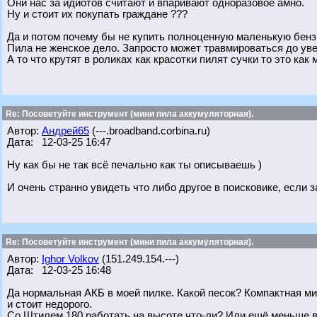
Они нас за идиотов считают и впаривают одноразовое амно.
Ну и стоит их покупать граждане ???
Да и потом почему бы не купить полноценную маленькую бенз
Пила не женское дело. Запросто может травмироваться до уве
А то что крутят в роликах как красотки пилят сучки то это ка
Re: Посоветуйте инструмент (мини пила аккумуляторная).
Автор:
Андрей65
(---.broadband.corbina.ru)
Дата: 12-03-25 16:47
Ну как бы не так всё печально как ты описываешь )
И очень странно увидеть что либо другое в поисковике, если 
Re: Посоветуйте инструмент (мини пила аккумуляторная).
Автор:
Ighor Volkov
(151.249.154.---)
Дата: 12-03-25 16:48
Да нормальная АКБ в моей пилке. Какой песок? Компактная ми
и стоит недорого.
Со Штилем 180 работать на высоте что-ли? Или ещё меньше в