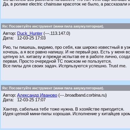
Да, в ролике electric chainsaw красоток не было, а рассказали
Re: Посоветуйте инструмент (мини пила аккумуляторная).
Автор:
Duck_Hunter
(---.113.147.0)
Дата: 12-03-25 17:03
Рио, ты пишешь, видимо, про себя, как широко известный в у
хочешь, а я все равно напишу. И не первый раз. Есть у меня 
цепную эл. китаезу и прежде испытав ее в работе лично, созд
первая. Просто очередной ТС поиском не пользуется.
Все пилы для своих задач. Испрльзуются успешно. Trust me.
Re: Посоветуйте инструмент (мини пила аккумуляторная).
Автор:
Александр Иваново
(---.broadband.corbina.ru)
Дата: 12-03-25 17:07
Хантер, сабелька тебе тоже нужна. В хозяйстве пригодится.
Идея цепной мини-пилы хорошая. Исполнение у китайцев хром