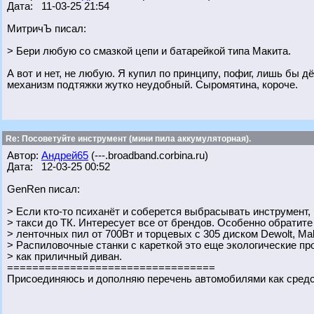
Дата: 11-03-25 21:54
МитричЪ писал:
> Бери любую со смазкой цепи и батарейкой типа Макита.
А вот и нет, не любую. Я купил по принципу, пофиг, лишь бы д
механизм подтяжки жутко неудобный. Сыромятина, короче.
Re: Посоветуйте инструмент (мини пила аккумуляторная).
Автор:
Андрей65
(---.broadband.corbina.ru)
Дата: 12-03-25 00:52
GenRen писал:
> Если кто-то психанёт и соберется выбрасывать инструмент,
> такси до ТК. Интересует все от брендов. Особенно обратите
> ленточных пил от 700Вт и торцевых с 305 диском Dewolt, Maki
> Распиловочные станки с кареткой это еще экологические п
> как приличный диван.
=================================
Присоединяюсь и дополняю перечень автомобилями как сред