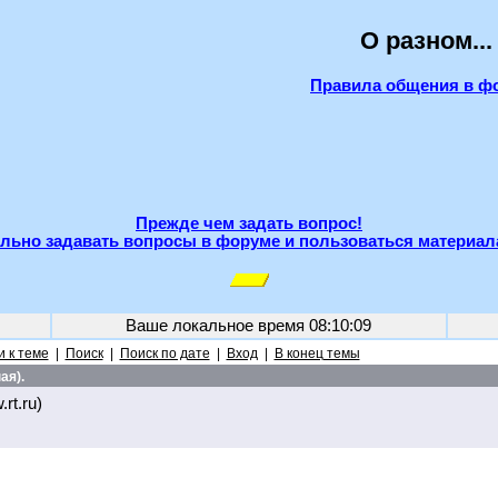
О разном...
Правила общения в ф
Прежде чем задать вопрос!
льно задавать вопросы в форуме и пользоваться материал
Ваше локальное время
08:10:09
 к теме
|
Поиск
|
Поиск по дате
|
Вход
|
В конец темы
ая).
rt.ru)