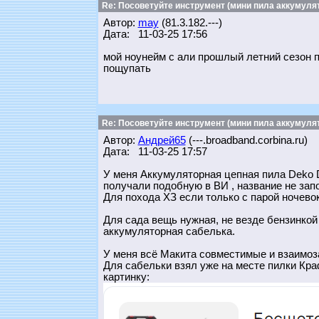
Re: Посоветуйте инструмент (мини пила аккумулят
Автор:
may
(81.3.182.---)
Дата: 11-03-25 17:56
мой ноунейм с али прошлый летний сезон п
пощупать
Re: Посоветуйте инструмент (мини пила аккумулят
Автор:
Андрей65
(---.broadband.corbina.ru)
Дата: 11-03-25 17:57
У меня Аккумуляторная цепная пила Deko D
получали подобную в ВИ , название не запо
Для похода ХЗ если только с парой ночевок
Для сада вещь нужная, не везде бензинкой
аккумуляторная сабелька.
У меня всё Макита совместимые и взаимоза
Для сабельки взял уже на месте пилки Краф
картинку: