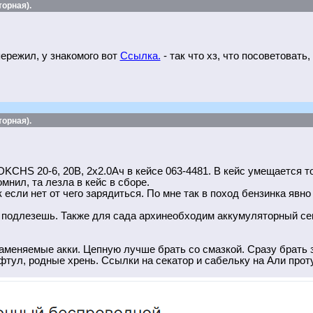
орная).
ережил, у знакомого вот
Ссылка.
- так что хз, что посоветоват
орная).
KCHS 20-6, 20В, 2x2.0Ач в кейсе 063-4481. В кейс умещается т
мнил, та лезла в кейс в сборе.
 если нет от чего зарядиться. По мне так в поход бензинка явно
 подлезешь. Также для сада архинеобходим аккумуляторный сек
меняемые акки. Цепную лучше брать со смазкой. Сразу брать з
тул, родные хрень. Ссылки на секатор и сабельку на Али проту