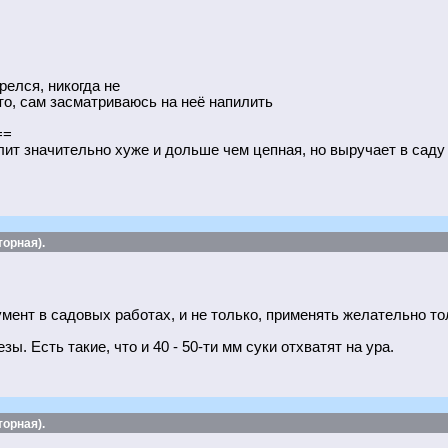
релся, никогда не
то, сам засматриваюсь на неё напилить
==
т значительно хуже и дольше чем цепная, но выручает в саду 
орная).
мент в садовых работах, и не только, применять желательно то
. Есть такие, что и 40 - 50-ти мм суки отхватят на ура.
орная).