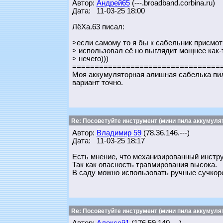
Автор:
Андрей65
(---.broadband.corbina.ru)
Дата: 11-03-25 18:00
ЛёХа.63 писал:
>если самому то я бы к сабельник присмот
> использовал её но выглядит мощнее как-
> нечего)))
=================================
Моя аккумуляторная алишная сабелька пили
вариант точно.
Re: Посоветуйте инструмент (мини пила аккумулят
Автор:
Владимир 59
(78.36.146.---)
Дата: 11-03-25 18:17
Есть мнение, что механизированный инстру
Так как опасность травмирования высока.
В саду можно использовать ручные сучкорезы
Re: Посоветуйте инструмент (мини пила аккумулят