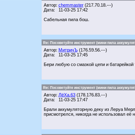
Автор:
chemmaster
(217.70.18.---)
Дата: 11-03-25 17:42
Сабельная пила бош.
Re: Посоветуйте инструмент (мини пила аккумулят
Автор:
МитричЪ
(176.59.56.---)
Дата: 11-03-25 17:45
Бери любую со смазкой цепи и батарейкой 
Re: Посоветуйте инструмент (мини пила аккумулят
Автор:
ЛёХа.63
(178.176.83.---)
Дата: 11-03-25 17:47
Брали аккумуляторную деку из Леруа Мерле
присмотрелся, никогда не использовал её н