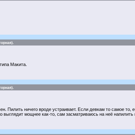
орная).
типа Макита.
орная).
н. Пилить ничего вроде устраивает. Если девкам то самое то, е
о выглядит мощнее как-то, сам засматриваюсь на неё напилить н