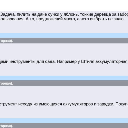
адача, пилить на даче сучки у яблонь, тонкие деревца за забо
пользования. А то, предложений много, а чего выбрать не знаю.
орная).
одами инструменты для сада. Например у Штиля аккумуляторная п
орная).
румент исходя из имеющихся аккумуляторов и зарядки. Покупа
орная).