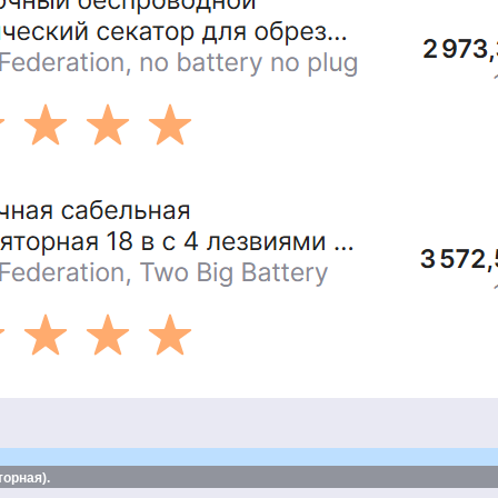
орная).