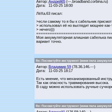
Автор:
Андрей65
(---.broadband.corbina.ru)
Дата: 11-03-25 18:00
ЛёХа.63 писал:
>если самому то я бы к сабельник присмот
> использовал её но выглядит мощнее как-
> нечего)))
=================================
Моя аккумуляторная алишная сабелька пили
вариант точно.
Re: Посоветуйте инструмент (мини пила аккумулят
Автор:
Владимир 59
(78.36.146.---)
Дата: 11-03-25 18:17
Есть мнение, что механизированный инстру
Так как опасность травмирования высока.
В саду можно использовать ручные сучкорезы
Re: Посоветуйте инструмент (мини пила аккумулят