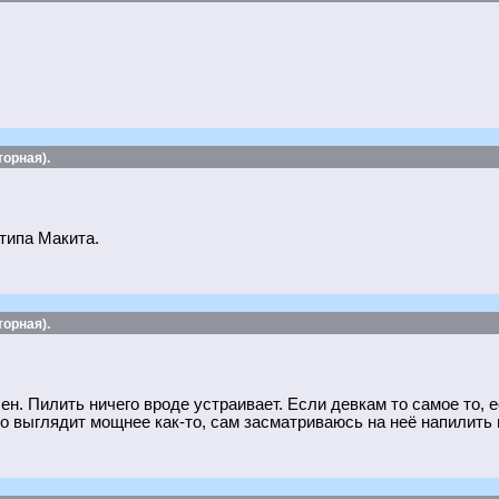
орная).
типа Макита.
орная).
н. Пилить ничего вроде устраивает. Если девкам то самое то, е
о выглядит мощнее как-то, сам засматриваюсь на неё напилить н