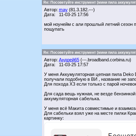
Re: Посоветуйте инструмент (мини пила аккумулят
Автор:
may
(81.3.182.---)
Дата: 11-03-25 17:56
мой ноунейм с али прошлый летний сезон п
пощупать
Re: Посоветуйте инструмент (мини пила аккумулят
Автор:
Андрей65
(---.broadband.corbina.ru)
Дата: 11-03-25 17:57
У меня Аккумуляторная цепная пила Deko D
получали подобную в ВИ , название не запо
Для похода ХЗ если только с парой ночевок
Для сада вещь нужная, не везде бензинкой
аккумуляторная сабелька.
У меня всё Макита совместимые и взаимоза
Для сабельки взял уже на месте пилки Краф
картинку: