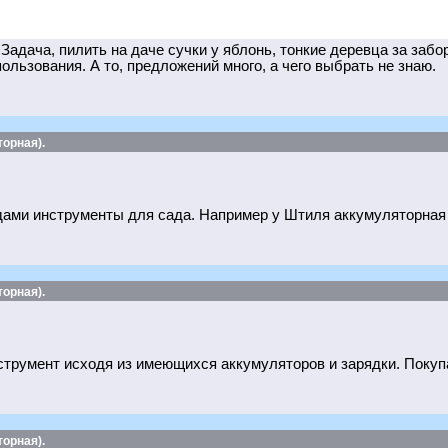
адача, пилить на даче сучки у яблонь, тонкие деревца за забо
пользования. А то, предложений много, а чего выбрать не знаю.
орная).
одами инструменты для сада. Например у Штиля аккумуляторная п
орная).
румент исходя из имеющихся аккумуляторов и зарядки. Покупа
орная).