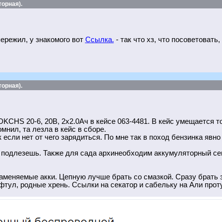
орная).
ережил, у знакомого вот
Ссылка.
- так что хз, что посоветоват
орная).
KCHS 20-6, 20В, 2x2.0Ач в кейсе 063-4481. В кейс умещается т
мнил, та лезла в кейс в сборе.
 если нет от чего зарядиться. По мне так в поход бензинка явно
 подлезешь. Также для сада архинеобходим аккумуляторный сек
меняемые акки. Цепную лучше брать со смазкой. Сразу брать з
тул, родные хрень. Ссылки на секатор и сабельку на Али проту