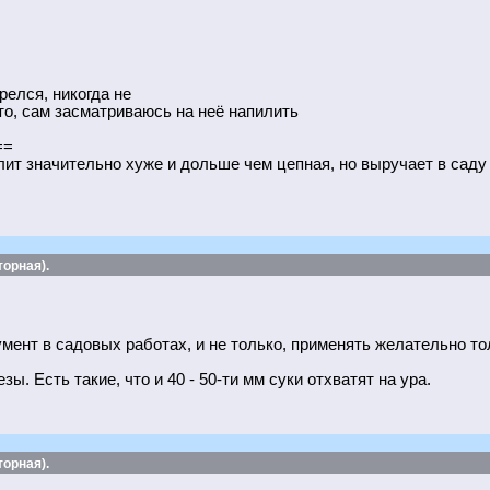
релся, никогда не
то, сам засматриваюсь на неё напилить
==
т значительно хуже и дольше чем цепная, но выручает в саду 
орная).
мент в садовых работах, и не только, применять желательно то
. Есть такие, что и 40 - 50-ти мм суки отхватят на ура.
орная).