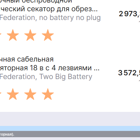
орная).