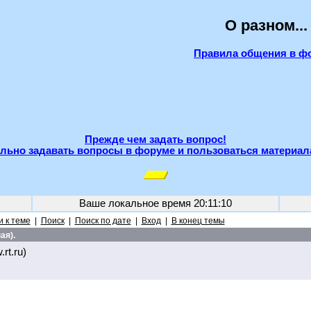
О разном...
Правила общения в ф
Прежде чем задать вопрос!
льно задавать вопросы в форуме и пользоваться материал
Ваше локальное время
20:11:10
 к теме
|
Поиск
|
Поиск по дате
|
Вход
|
В конец темы
ая).
rt.ru)