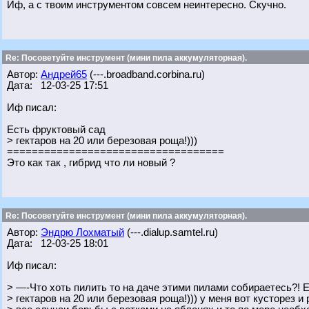
Иф, а с твоим инструментом совсем неинтересно. Скучно.
Re: Посоветуйте инструмент (мини пила аккумуляторная).
Автор:
Андрей65
(---.broadband.corbina.ru)
Дата: 12-03-25 17:51
Иф писал:
Есть фруктовый сад
> гектаров на 20 или березовая роща!)))
===================================
Это как так , гибрид что ли новый ?
Re: Посоветуйте инструмент (мини пила аккумуляторная).
Автор:
Эндрю Лохматый
(---.dialup.samtel.ru)
Дата: 12-03-25 18:01
Иф писал:
> —-Что хоть пилить то на даче этими пилами собираетесь?! 
> гектаров на 20 или березовая роща!))) у меня вот кусторез и