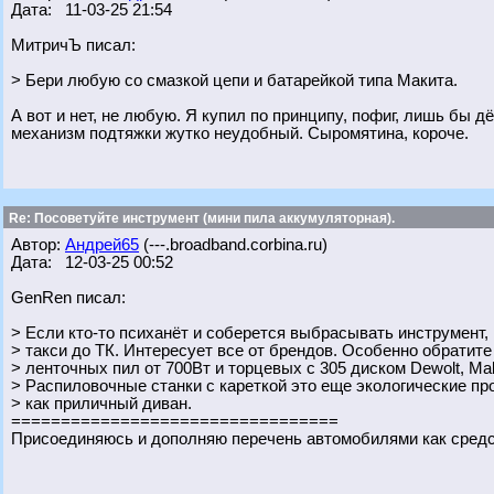
Дата: 11-03-25 21:54
МитричЪ писал:
> Бери любую со смазкой цепи и батарейкой типа Макита.
А вот и нет, не любую. Я купил по принципу, пофиг, лишь бы д
механизм подтяжки жутко неудобный. Сыромятина, короче.
Re: Посоветуйте инструмент (мини пила аккумуляторная).
Автор:
Андрей65
(---.broadband.corbina.ru)
Дата: 12-03-25 00:52
GenRen писал:
> Если кто-то психанёт и соберется выбрасывать инструмент,
> такси до ТК. Интересует все от брендов. Особенно обратите
> ленточных пил от 700Вт и торцевых с 305 диском Dewolt, Maki
> Распиловочные станки с кареткой это еще экологические п
> как приличный диван.
=================================
Присоединяюсь и дополняю перечень автомобилями как сред