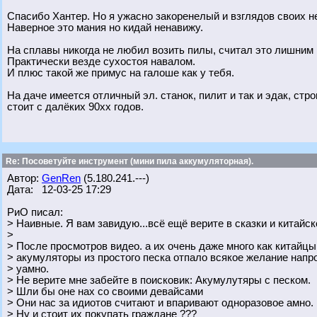
Спасибо Хантер. Но я ужасно закоренелый и взглядов своих н
Наверное это мания но кидай ненавижу.
На сплавы никогда не любил возить пилы, считал это лишним
Практически везде сухостоя навалом.
И плюс такой же примус на галоше как у тебя.
На даче имеется отличный эл. станок, пилит и так и эдак, стро
стоит с далёких 90хх годов.
Re: Посоветуйте инструмент (мини пила аккумуляторная).
Автор:
GenRen
(5.180.241.---)
Дата: 12-03-25 17:29
РиО писал:
> Наивные. Я вам завидую...всё ещё верите в сказки и китайск
>
> После просмотров видео. а их очень даже много как китайц
> акумуляторы из простого песка отпало всякое желание напр
> уамно.
> Не верите мне забейте в поисковик: Акумулутяры с песком.
> Шли бы оне нах со своими девайсами
> Они нас за идиотов считают и впаривают одноразовое амно.
> Ну и стоит их покупать граждане ???