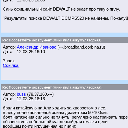
Дата: 12-03-25 16:06
Сань официальный сайт DEWALT не знает про такую пилу.
"Результаты поиска DEWALT DCMPS520 не найдены. Пожалуйст
Re: Посоветуйте инструмент (мини пила аккумуляторная).
Автор:
Александр Иваново
(---.broadband.corbina.ru)
Дата: 12-03-25 16:10
Знает.
Ссылка.
Re: Посоветуйте инструмент (мини пила аккумуляторная).
Автор:
buss
(78.37.169.---)
Дата: 12-03-25 16:16
брали китайскую на Али ходить за хворостом в лес.
в лесу полно поваленой осины диаметром 50-100мм.
болт натяжения сильно не тянуть, регулярно настраивать пере
обзавестись небольшой масленкой для смазки цепи.
вообщем почти игрушечная но пилит.