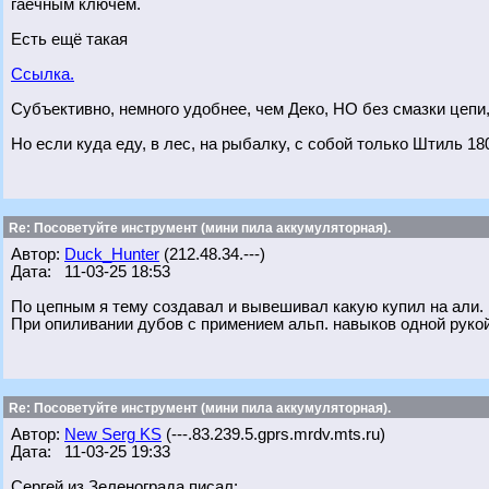
гаечным ключём.
Есть ещё такая
Ссылка.
Субъективно, немного удобнее, чем Деко, НО без смазки цепи, 
Но если куда еду, в лес, на рыбалку, с собой только Штиль 18
Re: Посоветуйте инструмент (мини пила аккумуляторная).
Автор:
Duck_Hunter
(212.48.34.---)
Дата: 11-03-25 18:53
По цепным я тему создавал и вывешивал какую купил на али. 
При опиливании дубов с примением альп. навыков одной рукой
Re: Посоветуйте инструмент (мини пила аккумуляторная).
Автор:
New Serg KS
(---.83.239.5.gprs.mrdv.mts.ru)
Дата: 11-03-25 19:33
Сергей из Зеленограда писал: