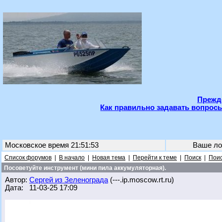
Прежде
Как правильно задавать вопросы
Московское время 21:51:53
Ваше ло
Список форумов
|
В начало
|
Новая тема
|
Перейти к теме
|
Поиск
|
Поис
Посоветуйте инструмент (мини пила аккумуляторная).
Автор:
Сергей из Зеленограда
(---.ip.moscow.rt.ru)
Дата: 11-03-25 17:09