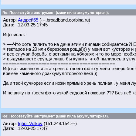
Re: Посоветуйте инструмент (мини пила аккумуляторная).
Автор:
Андрей65
(---.broadband.corbina.ru)
Дата: 12-03-25 17:45
Иф писал:
> —-Что хоть пилить то на даче этими пилами собираетесь?! 
> гектаров на 20 или березовая роща!))) у меня вот кусторез и
> все случаи борьбы с ветками на яблонях и то по мере необх
> выдумываете ерунду лишь бы купить ,чтоб пылилось в углу!
=========================================
Иф вот именно вся эта хрень с твоего фото у меня теперь бол
времен каменного доаккумуляторного века ))
Да и твой сучкорез если ножи прямые хрень полная , у меня 
И не вижу на твоем фото узкой садовой ножовки ??? Без неё 
Re: Посоветуйте инструмент (мини пила аккумуляторная).
Автор:
Ighor Volkov
(151.249.154.---)
Дата: 12-03-25 17:47