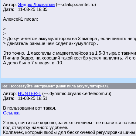
Автор:
Эндрю Лохматый
(---.dialup.samtel.ru)
Дата: 11-03-25 18:39
Алексей1 писал:
>
>
> До кучи-летом аккумулятором на 3 ампера , если пилить неп
> двигатель раньше чем сядет аккумулятор .
Это точно. Шлакопилы с маркетплейсов за 1.5-3 тыра с таким
Пилила бодро, на хороший такой костёр успел напилить. И сгор
А дело было 7 января. в -10.
Re: Посоветуйте инструмент (мини пила аккумуляторная).
Автор:
HUNTER-1
(---.dynamic.bryansk.ertelecom.ru)
Дата: 11-03-25 18:51
В пользовании вот такая,
Ссылка.
2 года, почти всё хорошо, за исключением - не нравится натя
под отвёртку намного удобнее.
Колпачёк, который якобы для бесключевой регулировки шины -