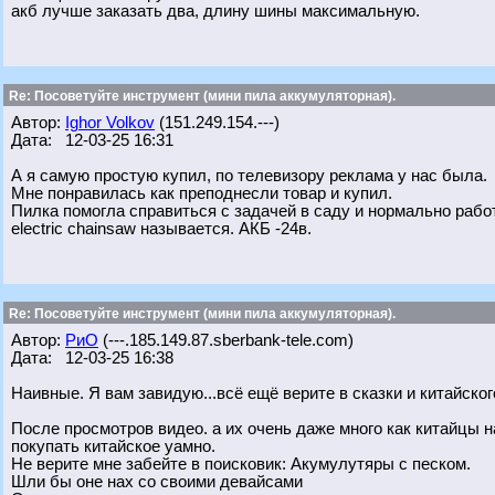
акб лучше заказать два, длину шины максимальную.
Re: Посоветуйте инструмент (мини пила аккумуляторная).
Автор:
Ighor Volkov
(151.249.154.---)
Дата: 12-03-25 16:31
А я самую простую купил, по телевизору реклама у нас была.
Мне понравилась как преподнесли товар и купил.
Пилка помогла справиться с задачей в саду и нормально работ
electric chainsaw называется. АКБ -24в.
Re: Посоветуйте инструмент (мини пила аккумуляторная).
Автор:
РиО
(---.185.149.87.sberbank-tele.com)
Дата: 12-03-25 16:38
Наивные. Я вам завидую...всё ещё верите в сказки и китайско
После просмотров видео. а их очень даже много как китайцы 
покупать китайское уамно.
Не верите мне забейте в поисковик: Акумулутяры с песком.
Шли бы оне нах со своими девайсами