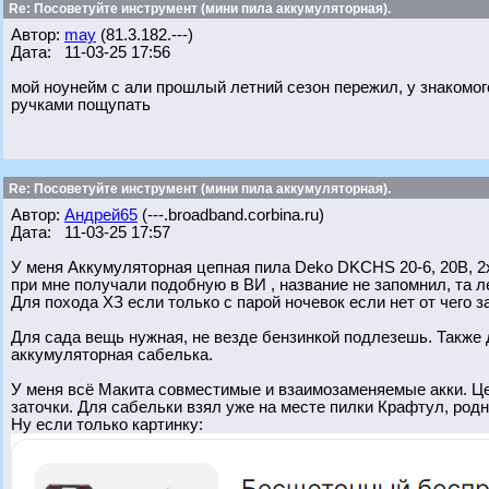
Re: Посоветуйте инструмент (мини пила аккумуляторная).
Автор:
may
(81.3.182.---)
Дата: 11-03-25 17:56
мой ноунейм с али прошлый летний сезон пережил, у знакомог
ручками пощупать
Re: Посоветуйте инструмент (мини пила аккумуляторная).
Автор:
Андрей65
(---.broadband.corbina.ru)
Дата: 11-03-25 17:57
У меня Аккумуляторная цепная пила Deko DKCHS 20-6, 20В, 2x
при мне получали подобную в ВИ , название не запомнил, та ле
Для похода ХЗ если только с парой ночевок если нет от чего з
Для сада вещь нужная, не везде бензинкой подлезешь. Также 
аккумуляторная сабелька.
У меня всё Макита совместимые и взаимозаменяемые акки. Це
заточки. Для сабельки взял уже на месте пилки Крафтул, родн
Ну если только картинку: