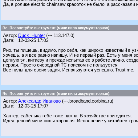
Да, в ролике electric chainsaw красоток не было, а рассказали
Re: Посоветуйте инструмент (мини пила аккумуляторная).
Автор:
Duck_Hunter
(---.113.147.0)
Дата: 12-03-25 17:03
Рио, ты пишешь, видимо, про себя, как широко известный в у
хочешь, а я все равно напишу. И не первый раз. Есть у меня 
цепную эл. китаезу и прежде испытав ее в работе лично, созд
первая. Просто очередной ТС поиском не пользуется.
Все пилы для своих задач. Испрльзуются успешно. Trust me.
Re: Посоветуйте инструмент (мини пила аккумуляторная).
Автор:
Александр Иваново
(---.broadband.corbina.ru)
Дата: 12-03-25 17:07
Хантер, сабелька тебе тоже нужна. В хозяйстве пригодится.
Идея цепной мини-пилы хорошая. Исполнение у китайцев хром