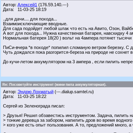
Автор:
Алексей1
(176.59.140.---)
Дата: 11-03-25 18:19
..для дачи.... для похода...
Взаимоисключающие вводные.
Для сада подойдет любой шлак что есть на Авито, Озон, Вай
А вот для похода... Нужна качественая батарея, навскидку 4 
Нормальная батерея 18(20 ) вольт на 4ампера потянет тысячи 
ПиСи-вчера *в походе* попилил сломаную ветром березку. С д
Чуть дождался пока разгорится-береза на природе не сохнет в
До кучи-летом аккумулятором на 3 ампера , если пилить непре
Re: Посоветуйте инструмент (мини пила аккумуляторная).
Автор:
Эндрю Лохматый
(---.dialup.samtel.ru)
Дата: 11-03-25 18:22
Сергей из Зеленограда писал:
> Друзья! Решил обзавестись инструментом. Задача, пилить на
> тонкие деревца за забором, напилить дров во время водного
> кого уже есть опыт пользования. А то, предложений много, а