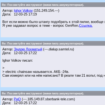
Re: Посоветуйте инструмент (мини пила аккумуляторная).
Автор:
Ighor Volkov
(151.249.154.---)
Дата: 12-03-25 17:19
Вот если можно было штангу подобрать к этой пилке, вообще
Я уже задавал вопрос в теме - вопрос GenRen.
Ссылка.
Re: Посоветуйте инструмент (мини пила аккумуляторная).
Автор:
Эндрю Лохматый
(---.dialup.samtel.ru)
Дата: 12-03-25 17:22
Ighor Volkov писал:
>
> electric chainsaw называется. АКБ -24в.
Сам измерял или на нём написано? В реале там 21 вольт, под н
Re: Посоветуйте инструмент (мини пила аккумуляторная).
Автор:
РиО
(---.185.149.87.sberbank-tele.com)
Дата: 12-03-25 17:22