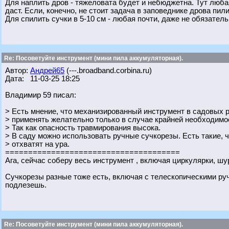
Для наплить дров - тяжеловата будет и небюджетна. Тут любая
даст. Если, конечно, не стоит задача в заповеднике дрова пили
Для спилить сучки в 5-10 см - любая почти, даже не обязател
Re: Посоветуйте инструмент (мини пила аккумуляторная).
Автор:
Андрей65
(---.broadband.corbina.ru)
Дата: 11-03-25 18:25
Владимир 59 писал:
> Есть мнение, что механизированный инструмент в садовых ра
> применять желательно только в случае крайней необходимо
> Так как опасность травмирования высока.
> В саду можно использовать ручные сучкорезы. Есть такие, чт
> отхватят на ура.
======================================
Ага, сейчас соберу весь инструмент , включая циркулярки, шур
Сучкорезы разные тоже есть, включая с телескопическими руч
подлезешь.
Re: Посоветуйте инструмент (мини пила аккумуляторная).