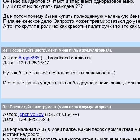
Они нас за идиотов считают и впаривают одноразовое амно.
Ну и стоит их покупать граждане ???
Да и потом почему бы не купить полноценную маленькую бенз
Пила не женское дело. Запросто может травмироваться до уве
А то что крутят в роликах как красотки пилят сучки то это ка
Re: Посоветуйте инструмент (мини пила аккумуляторная).
Автор:
Андрей65
(---.broadband.corbina.ru)
Дата: 12-03-25 16:47
Ну как бы не так всё печально как ты описываешь )
И очень странно увидеть что либо другое в поисковике, если 
Re: Посоветуйте инструмент (мини пила аккумуляторная).
Автор:
Ighor Volkov
(151.249.154.---)
Дата: 12-03-25 16:48
Да нормальная АКБ в моей пилке. Какой песок? Компактная ми
и стоит недорого.
Со Штилем 180 работать на высоте что-ли? Или ещё меньше в