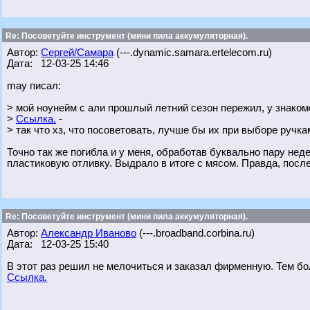
Re: Посоветуйте инструмент (мини пила аккумуляторная).
Автор:
Сергей/Самара
(---.dynamic.samara.ertelecom.ru)
Дата: 12-03-25 14:46
may писал:
> мой ноунейм с али прошлый летний сезон пережил, у знаком
>
Ссылка.
-
> так что хз, что посоветовать, лучше бы их при выборе ручк
Точно так же погибла и у меня, обработав буквально пару не
пластиковую отливку. Выдрало в итоге с мясом. Правда, посл
Re: Посоветуйте инструмент (мини пила аккумуляторная).
Автор:
Александр Иваново
(---.broadband.corbina.ru)
Дата: 12-03-25 15:40
В этот раз решил не мелочиться и заказал фирменную. Тем бо
Ссылка.