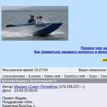
Прежде чем за
Как правильно задавать вопросы в фору
Московское время 15:27:04
Ваше локальное
Список форумов
|
В начало
|
Новая тема
|
Перейти к теме
|
Поиск
|
Поис
Кухтиева Вадима с Днем Рождения !!!
Автор:
Михаил г.Санкт-Петербург
(176.195.227.---)
Дата: 13-03-25 00:25
Привет Вадим,
Поздравляю тебя,
Капитана ВолкЪа, с