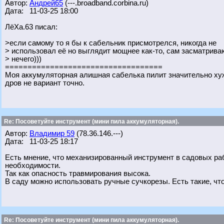
Автор:
Андрей65
(---.broadband.corbina.ru)
Дата: 11-03-25 18:00
ЛёХа.63 писал:
>если самому то я бы к сабельник присмотрелся, никогда не
> использовал её но выглядит мощнее как-то, сам засматрива
> нечего)))
===================================
Моя аккумуляторная алишная сабелька пилит значительно хуж
дров не вариант точно.
Re: Посоветуйте инструмент (мини пила аккумуляторная).
Автор:
Владимир 59
(78.36.146.---)
Дата: 11-03-25 18:17
Есть мнение, что механизированный инструмент в садовых раб
необходимости.
Так как опасность травмирования высока.
В саду можно использовать ручные сучкорезы. Есть такие, что 
Re: Посоветуйте инструмент (мини пила аккумуляторная).