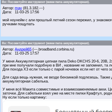
Re: Посоветуйте инструмент (мини пила аккумуляторная).
Автор:
may
(81.3.182.---)
Дата: 11-03-25 17:56
мой ноунейм с али прошлый летний сезон пережил, у знакомог
ручками пощупать
Re: Посоветуйте инструмент (мини пила аккумуляторная).
Автор:
Андрей65
(---.broadband.corbina.ru)
Дата: 11-03-25 17:57
У меня Аккумуляторная цепная пила Deko DKCHS 20-6, 20В, 2x
при мне получали подобную в ВИ , название не запомнил, та ле
Для похода ХЗ если только с парой ночевок если нет от чего з
Для сада вещь нужная, не везде бензинкой подлезешь. Также 
аккумуляторная сабелька.
У меня всё Макита совместимые и взаимозаменяемые акки. Це
заточки. Для сабельки взял уже на месте пилки Крафтул, родн
Ну если только картинку: