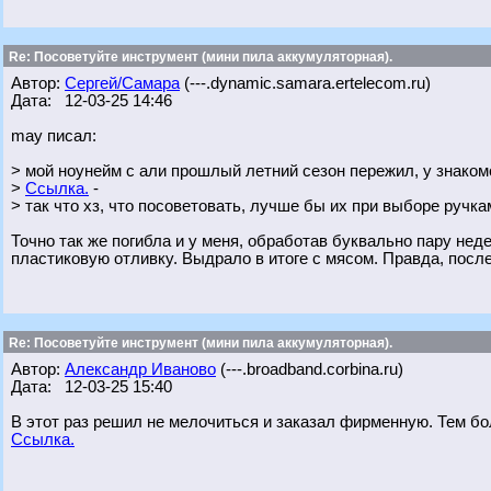
Re: Посоветуйте инструмент (мини пила аккумуляторная).
Автор:
Сергей/Самара
(---.dynamic.samara.ertelecom.ru)
Дата: 12-03-25 14:46
may писал:
> мой ноунейм с али прошлый летний сезон пережил, у знаком
>
Ссылка.
-
> так что хз, что посоветовать, лучше бы их при выборе ручк
Точно так же погибла и у меня, обработав буквально пару не
пластиковую отливку. Выдрало в итоге с мясом. Правда, посл
Re: Посоветуйте инструмент (мини пила аккумуляторная).
Автор:
Александр Иваново
(---.broadband.corbina.ru)
Дата: 12-03-25 15:40
В этот раз решил не мелочиться и заказал фирменную. Тем бо
Ссылка.