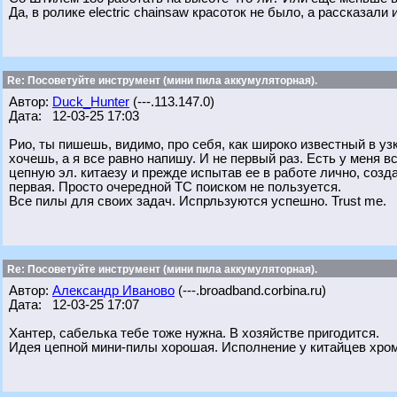
Да, в ролике electric chainsaw красоток не было, а рассказали
Re: Посоветуйте инструмент (мини пила аккумуляторная).
Автор:
Duck_Hunter
(---.113.147.0)
Дата: 12-03-25 17:03
Рио, ты пишешь, видимо, про себя, как широко известный в у
хочешь, а я все равно напишу. И не первый раз. Есть у меня 
цепную эл. китаезу и прежде испытав ее в работе лично, созд
первая. Просто очередной ТС поиском не пользуется.
Все пилы для своих задач. Испрльзуются успешно. Trust me.
Re: Посоветуйте инструмент (мини пила аккумуляторная).
Автор:
Александр Иваново
(---.broadband.corbina.ru)
Дата: 12-03-25 17:07
Хантер, сабелька тебе тоже нужна. В хозяйстве пригодится.
Идея цепной мини-пилы хорошая. Исполнение у китайцев хром