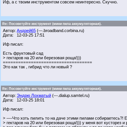
Иф, а с твоим инструментом совсем неинтересно. Скучно.
Re: Посоветуйте инструмент (мини пила аккумуляторная).
Автор:
Андрей65
(---.broadband.corbina.ru)
Дата: 12-03-25 17:51
Иф писал:
Есть фруктовый сад
> гектаров на 20 или березовая роща!)))
===================================
Это как так , гибрид что ли новый ?
Re: Посоветуйте инструмент (мини пила аккумуляторная).
Автор:
Эндрю Лохматый
(---.dialup.samtel.ru)
Дата: 12-03-25 18:01
Иф писал:
> —-Что хоть пилить то на даче этими пилами собираетесь?! 
> гектаров на 20 или березовая роща!))) у меня вот кусторез и