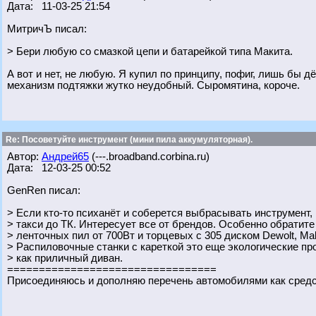
Дата: 11-03-25 21:54
МитричЪ писал:
> Бери любую со смазкой цепи и батарейкой типа Макита.
А вот и нет, не любую. Я купил по принципу, пофиг, лишь бы д
механизм подтяжки жутко неудобный. Сыромятина, короче.
Re: Посоветуйте инструмент (мини пила аккумуляторная).
Автор:
Андрей65
(---.broadband.corbina.ru)
Дата: 12-03-25 00:52
GenRen писал:
> Если кто-то психанёт и соберется выбрасывать инструмент,
> такси до ТК. Интересует все от брендов. Особенно обратите
> ленточных пил от 700Вт и торцевых с 305 диском Dewolt, Maki
> Распиловочные станки с кареткой это еще экологические п
> как приличный диван.
=================================
Присоединяюсь и дополняю перечень автомобилями как сред