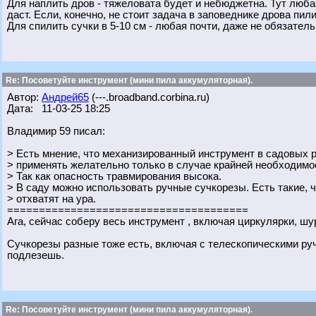
Для наплить дров - тяжеловата будет и небюджетна. Тут любая
даст. Если, конечно, не стоит задача в заповеднике дрова пили
Для спилить сучки в 5-10 см - любая почти, даже не обязател
Re: Посоветуйте инструмент (мини пила аккумуляторная).
Автор:
Андрей65
(---.broadband.corbina.ru)
Дата: 11-03-25 18:25
Владимир 59 писал:
> Есть мнение, что механизированный инструмент в садовых ра
> применять желательно только в случае крайней необходимо
> Так как опасность травмирования высока.
> В саду можно использовать ручные сучкорезы. Есть такие, чт
> отхватят на ура.
======================================
Ага, сейчас соберу весь инструмент , включая циркулярки, шур
Сучкорезы разные тоже есть, включая с телескопическими руч
подлезешь.
Re: Посоветуйте инструмент (мини пила аккумуляторная).