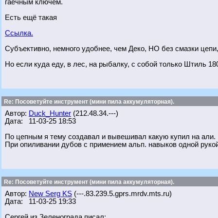
гаечным ключём.
Есть ещё такая
Ссылка.
Субъективно, немного удобнее, чем Деко, НО без смазки цепи, 
Но если куда еду, в лес, на рыбалку, с собой только Штиль 18
Re: Посоветуйте инструмент (мини пила аккумуляторная).
Автор:
Duck_Hunter
(212.48.34.---)
Дата: 11-03-25 18:53
По цепным я тему создавал и вывешивал какую купил на али. 
При опиливании дубов с примением альп. навыков одной рукой
Re: Посоветуйте инструмент (мини пила аккумуляторная).
Автор:
New Serg KS
(---.83.239.5.gprs.mrdv.mts.ru)
Дата: 11-03-25 19:33
Сергей из Зеленограда писал: