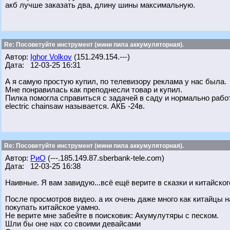
акб лучше заказать два, длину шины максимальную.
Re: Посоветуйте инструмент (мини пила аккумуляторная).
Автор:
Ighor Volkov
(151.249.154.---)
Дата: 12-03-25 16:31
А я самую простую купил, по телевизору реклама у нас была.
Мне понравилась как преподнесли товар и купил.
Пилка помогла справиться с задачей в саду и нормально работ
electric chainsaw называется. АКБ -24в.
Re: Посоветуйте инструмент (мини пила аккумуляторная).
Автор:
РиО
(---.185.149.87.sberbank-tele.com)
Дата: 12-03-25 16:38
Наивные. Я вам завидую...всё ещё верите в сказки и китайско
После просмотров видео. а их очень даже много как китайцы 
покупать китайское уамно.
Не верите мне забейте в поисковик: Акумулутяры с песком.
Шли бы оне нах со своими девайсами