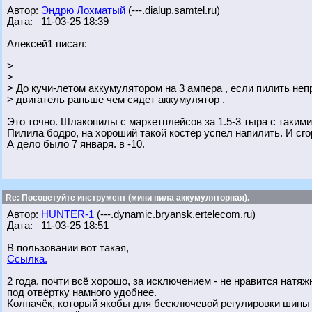
Автор:
Эндрю Лохматый
(---.dialup.samtel.ru)
Дата: 11-03-25 18:39
Алексей1 писал:
>
>
> До кучи-летом аккумулятором на 3 ампера , если пилить неп
> двигатель раньше чем сядет аккумулятор .
Это точно. Шлакопилы с маркетплейсов за 1.5-3 тыра с таким
Пилила бодро, на хороший такой костёр успел напилить. И сгор
А дело было 7 января. в -10.
Re: Посоветуйте инструмент (мини пила аккумуляторная).
Автор:
HUNTER-1
(---.dynamic.bryansk.ertelecom.ru)
Дата: 11-03-25 18:51
В пользовании вот такая,
Ссылка.
2 года, почти всё хорошо, за исключением - не нравится натя
под отвёртку намного удобнее.
Колпачёк, который якобы для бесключевой регулировки шины -