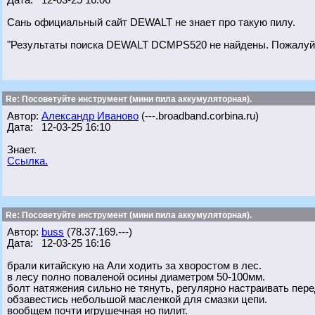
Дата: 12-03-25 16:06
Сань официальный сайт DEWALT не знает про такую пилу.
"Результаты поиска DEWALT DCMPS520 не найдены. Пожалуйст
Re: Посоветуйте инструмент (мини пила аккумуляторная).
Автор:
Александр Иваново
(---.broadband.corbina.ru)
Дата: 12-03-25 16:10
Знает.
Ссылка.
Re: Посоветуйте инструмент (мини пила аккумуляторная).
Автор:
buss
(78.37.169.---)
Дата: 12-03-25 16:16
брали китайскую на Али ходить за хворостом в лес.
в лесу полно поваленой осины диаметром 50-100мм.
болт натяжения сильно не тянуть, регулярно настраивать пере
обзавестись небольшой масленкой для смазки цепи.
вообщем почти игрушечная но пилит.