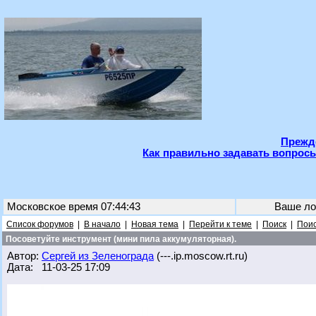
Прежде
Как правильно задавать вопросы
Московское время 07:44:43
Ваше ло
Список форумов
|
В начало
|
Новая тема
|
Перейти к теме
|
Поиск
|
Поис
Посоветуйте инструмент (мини пила аккумуляторная).
Автор:
Сергей из Зеленограда
(---.ip.moscow.rt.ru)
Дата: 11-03-25 17:09