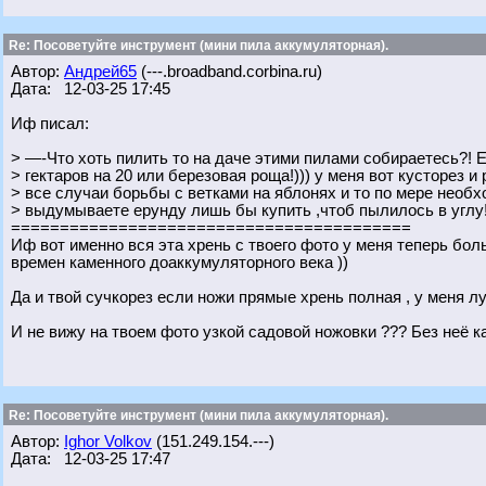
Re: Посоветуйте инструмент (мини пила аккумуляторная).
Автор:
Андрей65
(---.broadband.corbina.ru)
Дата: 12-03-25 17:45
Иф писал:
> —-Что хоть пилить то на даче этими пилами собираетесь?! 
> гектаров на 20 или березовая роща!))) у меня вот кусторез и
> все случаи борьбы с ветками на яблонях и то по мере необх
> выдумываете ерунду лишь бы купить ,чтоб пылилось в углу!
=========================================
Иф вот именно вся эта хрень с твоего фото у меня теперь бол
времен каменного доаккумуляторного века ))
Да и твой сучкорез если ножи прямые хрень полная , у меня 
И не вижу на твоем фото узкой садовой ножовки ??? Без неё 
Re: Посоветуйте инструмент (мини пила аккумуляторная).
Автор:
Ighor Volkov
(151.249.154.---)
Дата: 12-03-25 17:47