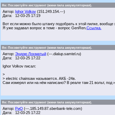
Re: Посоветуйте инструмент (мини пила аккумуляторная).
Автор:
Ighor Volkov
(151.249.154.---)
Дата: 12-03-25 17:19
Вот если можно было штангу подобрать к этой пилке, вообще
Я уже задавал вопрос в теме - вопрос GenRen.
Ссылка.
Re: Посоветуйте инструмент (мини пила аккумуляторная).
Автор:
Эндрю Лохматый
(---.dialup.samtel.ru)
Дата: 12-03-25 17:22
Ighor Volkov писал:
>
> electric chainsaw называется. АКБ -24в.
Сам измерял или на нём написано? В реале там 21 вольт, под н
Re: Посоветуйте инструмент (мини пила аккумуляторная).
Автор:
РиО
(---.185.149.87.sberbank-tele.com)
Дата: 12-03-25 17:22