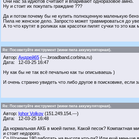
Они нас за идиотов считают и впаривают одноразовое амно.
Ну и стоит их покупать граждане ???
Да и потом почему бы не купить полноценную маленькую бенз
Пила не женское дело. Запросто может травмироваться до уве
А то что крутят в роликах как красотки пилят сучки то это ка
Re: Посоветуйте инструмент (мини пила аккумуляторная).
Автор:
Андрей65
(---.broadband.corbina.ru)
Дата: 12-03-25 16:47
Ну как бы не так всё печально как ты описываешь )
И очень странно увидеть что либо другое в поисковике, если 
Re: Посоветуйте инструмент (мини пила аккумуляторная).
Автор:
Ighor Volkov
(151.249.154.---)
Дата: 12-03-25 16:48
Да нормальная АКБ в моей пилке. Какой песок? Компактная ми
и стоит недорого.
Со Штилем 180 работать на высоте что-ли? Или ещё меньше в