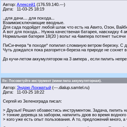
Автор:
Алексей1
(176.59.140.---)
Дата: 11-03-25 18:19
..для дачи.... для похода...
Взаимоисключающие вводные.
Для сада подойдет любой шлак что есть на Авито, Озон, Вай
А вот для похода... Нужна качественая батарея, навскидку 4 
Нормальная батерея 18(20 ) вольт на 4ампера потянет тысячи 
ПиСи-вчера *в походе* попилил сломаную ветром березку. С д
Чуть дождался пока разгорится-береза на природе не сохнет в
До кучи-летом аккумулятором на 3 ампера , если пилить непре
Re: Посоветуйте инструмент (мини пила аккумуляторная).
Автор:
Эндрю Лохматый
(---.dialup.samtel.ru)
Дата: 11-03-25 18:22
Сергей из Зеленограда писал:
> Друзья! Решил обзавестись инструментом. Задача, пилить на
> тонкие деревца за забором, напилить дров во время водного
> кого уже есть опыт пользования. А то, предложений много, а