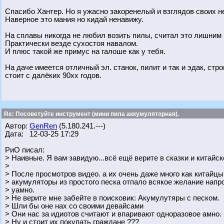
Спасибо Хантер. Но я ужасно закоренелый и взглядов своих н
Наверное это мания но кидай ненавижу.
На сплавы никогда не любил возить пилы, считал это лишним
Практически везде сухостоя навалом.
И плюс такой же примус на галоше как у тебя.
На даче имеется отличный эл. станок, пилит и так и эдак, стро
стоит с далёких 90хх годов.
Re: Посоветуйте инструмент (мини пила аккумуляторная).
Автор:
GenRen
(5.180.241.---)
Дата: 12-03-25 17:29
РиО писал:
> Наивные. Я вам завидую...всё ещё верите в сказки и китайск
>
> После просмотров видео. а их очень даже много как китайц
> акумуляторы из простого песка отпало всякое желание напр
> уамно.
> Не верите мне забейте в поисковик: Акумулутяры с песком.
> Шли бы оне нах со своими девайсами
> Они нас за идиотов считают и впаривают одноразовое амно.
> Ну и стоит их покупать граждане ???