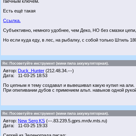
гаечным ключём.
Есть ещё такая
Ссылка.
Субъективно, немного удобнее, чем Деко, НО без смазки цепи, 
Но если куда еду, в лес, на рыбалку, с собой только Штиль 18
Re: Посоветуйте инструмент (мини пила аккумуляторная).
Автор:
Duck_Hunter
(212.48.34.---)
Дата: 11-03-25 18:53
По цепным я тему создавал и вывешивал какую купил на али. 
При опиливании дубов с примением альп. навыков одной рукой
Re: Посоветуйте инструмент (мини пила аккумуляторная).
Автор:
New Serg KS
(---.83.239.5.gprs.mrdv.mts.ru)
Дата: 11-03-25 19:33
Сергей из Зеленограда писал: