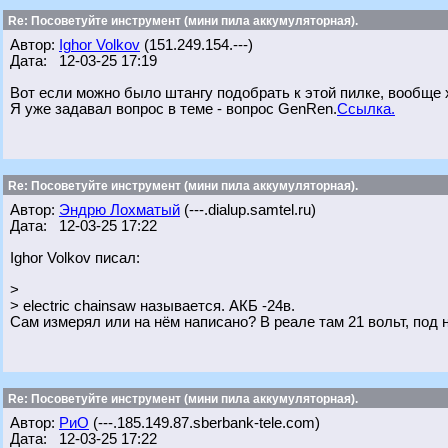
Re: Посоветуйте инструмент (мини пила аккумуляторная).
Автор:
Ighor Volkov
(151.249.154.---)
Дата: 12-03-25 17:19
Вот если можно было штангу подобрать к этой пилке, вообще
Я уже задавал вопрос в теме - вопрос GenRen.
Ссылка.
Re: Посоветуйте инструмент (мини пила аккумуляторная).
Автор:
Эндрю Лохматый
(---.dialup.samtel.ru)
Дата: 12-03-25 17:22
Ighor Volkov писал:
>
> electric chainsaw называется. АКБ -24в.
Сам измерял или на нём написано? В реале там 21 вольт, под н
Re: Посоветуйте инструмент (мини пила аккумуляторная).
Автор:
РиО
(---.185.149.87.sberbank-tele.com)
Дата: 12-03-25 17:22