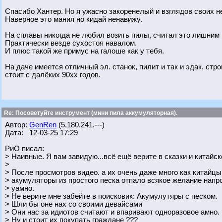
Спасибо Хантер. Но я ужасно закоренелый и взглядов своих н
Наверное это мания но кидай ненавижу.
На сплавы никогда не любил возить пилы, считал это лишним
Практически везде сухостоя навалом.
И плюс такой же примус на галоше как у тебя.
На даче имеется отличный эл. станок, пилит и так и эдак, стро
стоит с далёких 90хх годов.
Re: Посоветуйте инструмент (мини пила аккумуляторная).
Автор:
GenRen
(5.180.241.---)
Дата: 12-03-25 17:29
РиО писал:
> Наивные. Я вам завидую...всё ещё верите в сказки и китайск
>
> После просмотров видео. а их очень даже много как китайц
> акумуляторы из простого песка отпало всякое желание напр
> уамно.
> Не верите мне забейте в поисковик: Акумулутяры с песком.
> Шли бы оне нах со своими девайсами
> Они нас за идиотов считают и впаривают одноразовое амно.
> Ну и стоит их покупать граждане ???