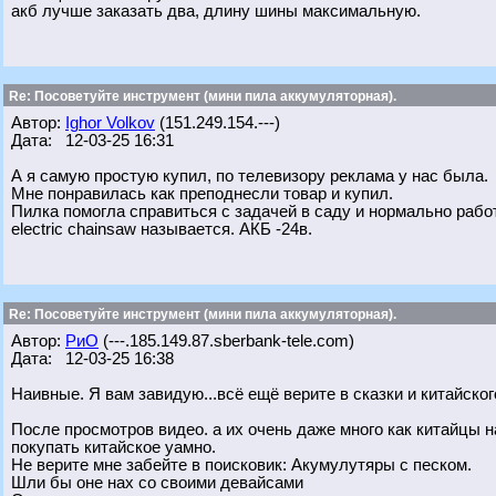
акб лучше заказать два, длину шины максимальную.
Re: Посоветуйте инструмент (мини пила аккумуляторная).
Автор:
Ighor Volkov
(151.249.154.---)
Дата: 12-03-25 16:31
А я самую простую купил, по телевизору реклама у нас была.
Мне понравилась как преподнесли товар и купил.
Пилка помогла справиться с задачей в саду и нормально работ
electric chainsaw называется. АКБ -24в.
Re: Посоветуйте инструмент (мини пила аккумуляторная).
Автор:
РиО
(---.185.149.87.sberbank-tele.com)
Дата: 12-03-25 16:38
Наивные. Я вам завидую...всё ещё верите в сказки и китайско
После просмотров видео. а их очень даже много как китайцы 
покупать китайское уамно.
Не верите мне забейте в поисковик: Акумулутяры с песком.
Шли бы оне нах со своими девайсами