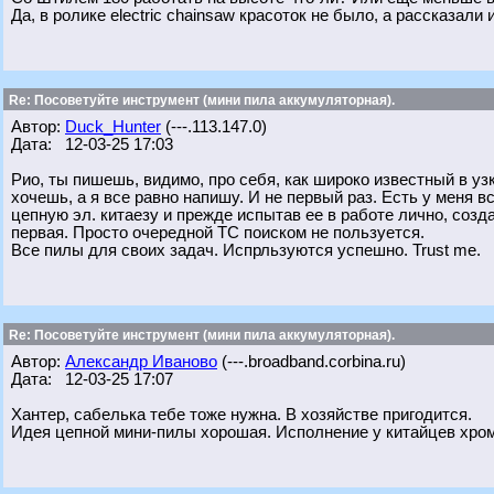
Да, в ролике electric chainsaw красоток не было, а рассказали
Re: Посоветуйте инструмент (мини пила аккумуляторная).
Автор:
Duck_Hunter
(---.113.147.0)
Дата: 12-03-25 17:03
Рио, ты пишешь, видимо, про себя, как широко известный в у
хочешь, а я все равно напишу. И не первый раз. Есть у меня 
цепную эл. китаезу и прежде испытав ее в работе лично, созд
первая. Просто очередной ТС поиском не пользуется.
Все пилы для своих задач. Испрльзуются успешно. Trust me.
Re: Посоветуйте инструмент (мини пила аккумуляторная).
Автор:
Александр Иваново
(---.broadband.corbina.ru)
Дата: 12-03-25 17:07
Хантер, сабелька тебе тоже нужна. В хозяйстве пригодится.
Идея цепной мини-пилы хорошая. Исполнение у китайцев хром