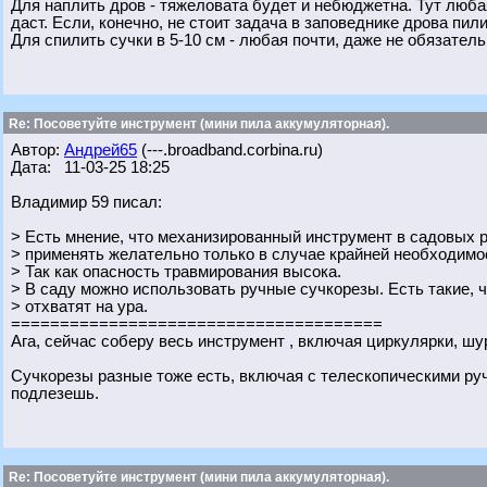
Для наплить дров - тяжеловата будет и небюджетна. Тут любая
даст. Если, конечно, не стоит задача в заповеднике дрова пили
Для спилить сучки в 5-10 см - любая почти, даже не обязател
Re: Посоветуйте инструмент (мини пила аккумуляторная).
Автор:
Андрей65
(---.broadband.corbina.ru)
Дата: 11-03-25 18:25
Владимир 59 писал:
> Есть мнение, что механизированный инструмент в садовых ра
> применять желательно только в случае крайней необходимо
> Так как опасность травмирования высока.
> В саду можно использовать ручные сучкорезы. Есть такие, чт
> отхватят на ура.
======================================
Ага, сейчас соберу весь инструмент , включая циркулярки, шур
Сучкорезы разные тоже есть, включая с телескопическими руч
подлезешь.
Re: Посоветуйте инструмент (мини пила аккумуляторная).