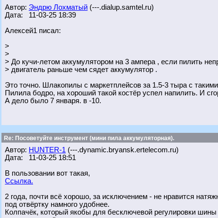
Автор:
Эндрю Лохматый
(---.dialup.samtel.ru)
Дата: 11-03-25 18:39
Алексей1 писал:
>
>
> До кучи-летом аккумулятором на 3 ампера , если пилить неп
> двигатель раньше чем сядет аккумулятор .
Это точно. Шлакопилы с маркетплейсов за 1.5-3 тыра с таким
Пилила бодро, на хороший такой костёр успел напилить. И сгор
А дело было 7 января. в -10.
Re: Посоветуйте инструмент (мини пила аккумуляторная).
Автор:
HUNTER-1
(---.dynamic.bryansk.ertelecom.ru)
Дата: 11-03-25 18:51
В пользовании вот такая,
Ссылка.
2 года, почти всё хорошо, за исключением - не нравится натя
под отвёртку намного удобнее.
Колпачёк, который якобы для бесключевой регулировки шины -