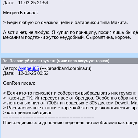
Дата: 11-03-25 21:54
МитричЪ писал:
> Бери любую со смазкой цепи и батарейкой типа Макита.
А вот и нет, не любую. Я купил по принципу, пофиг, лишь бы д
механизм подтяжки жутко неудобный. Сыромятина, короче.
Re: Посоветуйте инструмент (мини пила аккумуляторная).
Автор:
Андрей65
(---.broadband.corbina.ru)
Дата: 12-03-25 00:52
GenRen писал:
> Если кто-то психанёт и соберется выбрасывать инструмент,
> такси до ТК. Интересует все от брендов. Особенно обратите
> ленточных пил от 700Вт и торцевых с 305 диском Dewolt, Maki
> Распиловочные станки с кареткой это еще экологические п
> как приличный диван.
=================================
Присоединяюсь и дополняю перечень автомобилями как сред