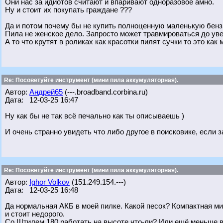
Они нас за идиотов считают и впаривают одноразовое амно.
Ну и стоит их покупать граждане ???
Да и потом почему бы не купить полноценную маленькую бенз
Пила не женское дело. Запросто может травмироваться до уве
А то что крутят в роликах как красотки пилят сучки то это ка
Re: Посоветуйте инструмент (мини пила аккумуляторная).
Автор:
Андрей65
(---.broadband.corbina.ru)
Дата: 12-03-25 16:47
Ну как бы не так всё печально как ты описываешь )
И очень странно увидеть что либо другое в поисковике, если 
Re: Посоветуйте инструмент (мини пила аккумуляторная).
Автор:
Ighor Volkov
(151.249.154.---)
Дата: 12-03-25 16:48
Да нормальная АКБ в моей пилке. Какой песок? Компактная ми
и стоит недорого.
Со Штилем 180 работать на высоте что-ли? Или ещё меньше в