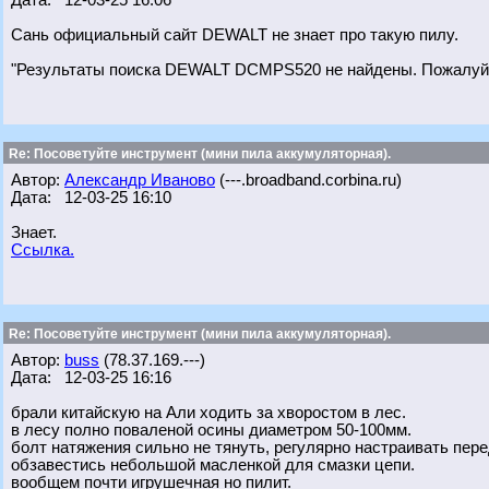
Дата: 12-03-25 16:06
Сань официальный сайт DEWALT не знает про такую пилу.
"Результаты поиска DEWALT DCMPS520 не найдены. Пожалуйст
Re: Посоветуйте инструмент (мини пила аккумуляторная).
Автор:
Александр Иваново
(---.broadband.corbina.ru)
Дата: 12-03-25 16:10
Знает.
Ссылка.
Re: Посоветуйте инструмент (мини пила аккумуляторная).
Автор:
buss
(78.37.169.---)
Дата: 12-03-25 16:16
брали китайскую на Али ходить за хворостом в лес.
в лесу полно поваленой осины диаметром 50-100мм.
болт натяжения сильно не тянуть, регулярно настраивать пере
обзавестись небольшой масленкой для смазки цепи.
вообщем почти игрушечная но пилит.