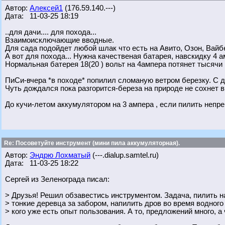
Автор:
Алексей1
(176.59.140.---)
Дата: 11-03-25 18:19
..для дачи.... для похода...
Взаимоисключающие вводные.
Для сада подойдет любой шлак что есть на Авито, Озон, Вай
А вот для похода... Нужна качественая батарея, навскидку 4 
Нормальная батерея 18(20 ) вольт на 4ампера потянет тысячи 
ПиСи-вчера *в походе* попилил сломаную ветром березку. С д
Чуть дождался пока разгорится-береза на природе не сохнет в
До кучи-летом аккумулятором на 3 ампера , если пилить непре
Re: Посоветуйте инструмент (мини пила аккумуляторная).
Автор:
Эндрю Лохматый
(---.dialup.samtel.ru)
Дата: 11-03-25 18:22
Сергей из Зеленограда писал:
> Друзья! Решил обзавестись инструментом. Задача, пилить на
> тонкие деревца за забором, напилить дров во время водного
> кого уже есть опыт пользования. А то, предложений много, а