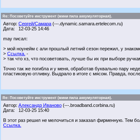
Re: Посоветуйте инструмент (мини пила аккумуляторная).
Автор:
Сергей/Самара
(---.dynamic.samara.ertelecom.ru)
Дата: 12-03-25 14:46
may писал:
> мой ноунейм с али прошлый летний сезон пережил, у знаком
>
Ссылка.
-
> так что хз, что посоветовать, лучше бы их при выборе ручк
Точно так же погибла и у меня, обработав буквально пару не
пластиковую отливку. Выдрало в итоге с мясом. Правда, посл
Re: Посоветуйте инструмент (мини пила аккумуляторная).
Автор:
Александр Иваново
(---.broadband.corbina.ru)
Дата: 12-03-25 15:40
В этот раз решил не мелочиться и заказал фирменную. Тем бо
Ссылка.