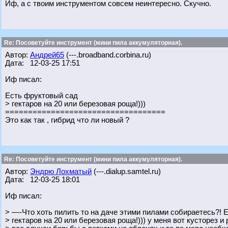
Иф, а с твоим инструментом совсем неинтересно. Скучно.
Re: Посоветуйте инструмент (мини пила аккумуляторная).
Автор:
Андрей65
(---.broadband.corbina.ru)
Дата: 12-03-25 17:51
Иф писал:
Есть фруктовый сад
> гектаров на 20 или березовая роща!)))
===================================
Это как так , гибрид что ли новый ?
Re: Посоветуйте инструмент (мини пила аккумуляторная).
Автор:
Эндрю Лохматый
(---.dialup.samtel.ru)
Дата: 12-03-25 18:01
Иф писал:
> —-Что хоть пилить то на даче этими пилами собираетесь?! 
> гектаров на 20 или березовая роща!))) у меня вот кусторез и