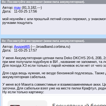
Re: Посоветуйте инструмент (мини пила аккумуляторная).
Автор:
may
(81.3.182.---)
Дата: 11-03-25 17:56
мой ноунейм с али прошлый летний сезон пережил, у знакомог
ручками пощупать
Re: Посоветуйте инструмент (мини пила аккумуляторная).
Автор:
Андрей65
(---.broadband.corbina.ru)
Дата: 11-03-25 17:57
У меня Аккумуляторная цепная пила Deko DKCHS 20-6, 20В, 2x
при мне получали подобную в ВИ , название не запомнил, та ле
Для похода ХЗ если только с парой ночевок если нет от чего з
Для сада вещь нужная, не везде бензинкой подлезешь. Также 
аккумуляторная сабелька.
У меня всё Макита совместимые и взаимозаменяемые акки. Це
заточки. Для сабельки взял уже на месте пилки Крафтул, родн
Ну если только картинку: