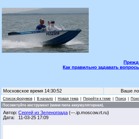
Прежде
Как правильно задавать вопросы
Московское время 14:30:52
Ваше ло
Список форумов
|
В начало
|
Новая тема
|
Перейти к теме
|
Поиск
|
Поис
Посоветуйте инструмент (мини пила аккумуляторная).
Автор:
Сергей из Зеленограда
(---.ip.moscow.rt.ru)
Дата: 11-03-25 17:09