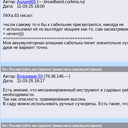
Автор:
Андрей65
(---.broadband.corbina.ru)
Дата: 11-03-25 18:00
ЛёХа.63 писал:
>если самому то я бы к сабельник присмотрелся, никогда не
> использовал её но выглядит мощнее как-то, сам засматрива
> нечего)))
===================================
Моя аккумуляторная алишная сабелька пилит значительно хуж
дров не вариант точно.
Re: Посоветуйте инструмент (мини пила аккумуляторная).
Автор:
Владимир 59
(78.36.146.---)
Дата: 11-03-25 18:17
Есть мнение, что механизированный инструмент в садовых раб
необходимости.
Так как опасность травмирования высока.
В саду можно использовать ручные сучкорезы. Есть такие, что 
Re: Посоветуйте инструмент (мини пила аккумуляторная).