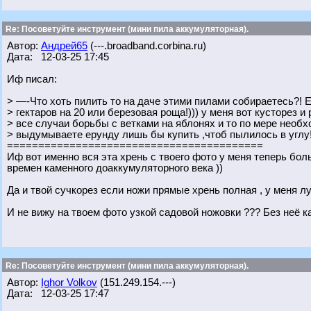
Re: Посоветуйте инструмент (мини пила аккумуляторная).
Автор:
Андрей65
(---.broadband.corbina.ru)
Дата: 12-03-25 17:45
Иф писал:
> —-Что хоть пилить то на даче этими пилами собираетесь?! 
> гектаров на 20 или березовая роща!))) у меня вот кусторез и
> все случаи борьбы с ветками на яблонях и то по мере необх
> выдумываете ерунду лишь бы купить ,чтоб пылилось в углу!
=========================================
Иф вот именно вся эта хрень с твоего фото у меня теперь бол
времен каменного доаккумуляторного века ))
Да и твой сучкорез если ножи прямые хрень полная , у меня 
И не вижу на твоем фото узкой садовой ножовки ??? Без неё 
Re: Посоветуйте инструмент (мини пила аккумуляторная).
Автор:
Ighor Volkov
(151.249.154.---)
Дата: 12-03-25 17:47