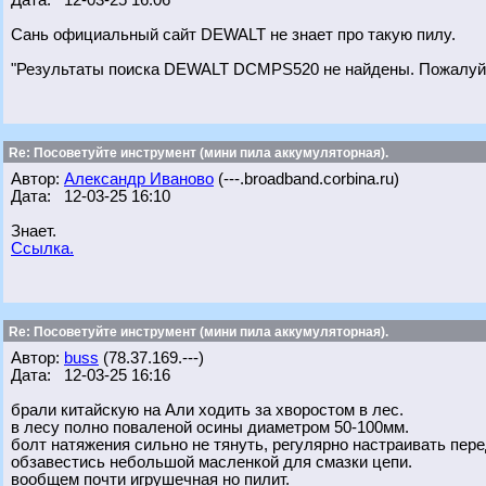
Дата: 12-03-25 16:06
Сань официальный сайт DEWALT не знает про такую пилу.
"Результаты поиска DEWALT DCMPS520 не найдены. Пожалуйст
Re: Посоветуйте инструмент (мини пила аккумуляторная).
Автор:
Александр Иваново
(---.broadband.corbina.ru)
Дата: 12-03-25 16:10
Знает.
Ссылка.
Re: Посоветуйте инструмент (мини пила аккумуляторная).
Автор:
buss
(78.37.169.---)
Дата: 12-03-25 16:16
брали китайскую на Али ходить за хворостом в лес.
в лесу полно поваленой осины диаметром 50-100мм.
болт натяжения сильно не тянуть, регулярно настраивать пере
обзавестись небольшой масленкой для смазки цепи.
вообщем почти игрушечная но пилит.