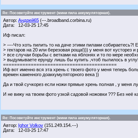
Re: Посоветуйте инструмент (мини пила аккумуляторная).
Автор:
Андрей65
(---.broadband.corbina.ru)
Дата: 12-03-25 17:45
Иф писал:
> —-Что хоть пилить то на даче этими пилами собираетесь?! 
> гектаров на 20 или березовая роща!))) у меня вот кусторез и
> все случаи борьбы с ветками на яблонях и то по мере необх
> выдумываете ерунду лишь бы купить ,чтоб пылилось в углу!
=========================================
Иф вот именно вся эта хрень с твоего фото у меня теперь бол
времен каменного доаккумуляторного века ))
Да и твой сучкорез если ножи прямые хрень полная , у меня 
И не вижу на твоем фото узкой садовой ножовки ??? Без неё 
Re: Посоветуйте инструмент (мини пила аккумуляторная).
Автор:
Ighor Volkov
(151.249.154.---)
Дата: 12-03-25 17:47