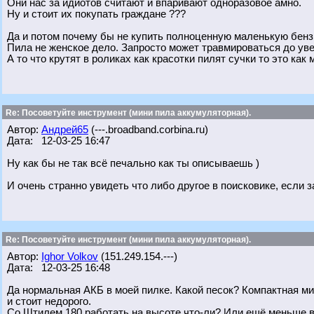
Они нас за идиотов считают и впаривают одноразовое амно.
Ну и стоит их покупать граждане ???
Да и потом почему бы не купить полноценную маленькую бенз
Пила не женское дело. Запросто может травмироваться до уве
А то что крутят в роликах как красотки пилят сучки то это ка
Re: Посоветуйте инструмент (мини пила аккумуляторная).
Автор:
Андрей65
(---.broadband.corbina.ru)
Дата: 12-03-25 16:47
Ну как бы не так всё печально как ты описываешь )
И очень странно увидеть что либо другое в поисковике, если 
Re: Посоветуйте инструмент (мини пила аккумуляторная).
Автор:
Ighor Volkov
(151.249.154.---)
Дата: 12-03-25 16:48
Да нормальная АКБ в моей пилке. Какой песок? Компактная ми
и стоит недорого.
Со Штилем 180 работать на высоте что-ли? Или ещё меньше в