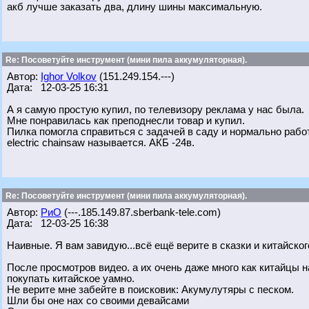
акб лучше заказать два, длину шины максимальную.
Re: Посоветуйте инструмент (мини пила аккумуляторная).
Автор:
Ighor Volkov
(151.249.154.---)
Дата: 12-03-25 16:31
А я самую простую купил, по телевизору реклама у нас была.
Мне понравилась как преподнесли товар и купил.
Пилка помогла справиться с задачей в саду и нормально работ
electric chainsaw называется. АКБ -24в.
Re: Посоветуйте инструмент (мини пила аккумуляторная).
Автор:
РиО
(---.185.149.87.sberbank-tele.com)
Дата: 12-03-25 16:38
Наивные. Я вам завидую...всё ещё верите в сказки и китайско
После просмотров видео. а их очень даже много как китайцы 
покупать китайское уамно.
Не верите мне забейте в поисковик: Акумулутяры с песком.
Шли бы оне нах со своими девайсами