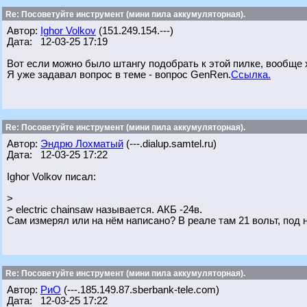
Re: Посоветуйте инструмент (мини пила аккумуляторная).
Автор:
Ighor Volkov
(151.249.154.---)
Дата: 12-03-25 17:19
Вот если можно было штангу подобрать к этой пилке, вообще
Я уже задавал вопрос в теме - вопрос GenRen.
Ссылка.
Re: Посоветуйте инструмент (мини пила аккумуляторная).
Автор:
Эндрю Лохматый
(---.dialup.samtel.ru)
Дата: 12-03-25 17:22
Ighor Volkov писал:
>
> electric chainsaw называется. АКБ -24в.
Сам измерял или на нём написано? В реале там 21 вольт, под н
Re: Посоветуйте инструмент (мини пила аккумуляторная).
Автор:
РиО
(---.185.149.87.sberbank-tele.com)
Дата: 12-03-25 17:22