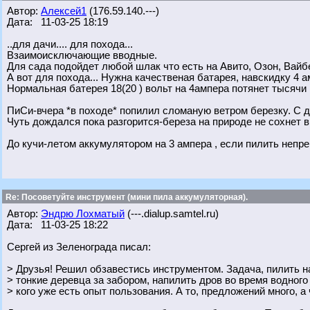
Автор:
Алексей1
(176.59.140.---)
Дата: 11-03-25 18:19
..для дачи.... для похода...
Взаимоисключающие вводные.
Для сада подойдет любой шлак что есть на Авито, Озон, Вай
А вот для похода... Нужна качественая батарея, навскидку 4 
Нормальная батерея 18(20 ) вольт на 4ампера потянет тысячи 
ПиСи-вчера *в походе* попилил сломаную ветром березку. С д
Чуть дождался пока разгорится-береза на природе не сохнет в
До кучи-летом аккумулятором на 3 ампера , если пилить непре
Re: Посоветуйте инструмент (мини пила аккумуляторная).
Автор:
Эндрю Лохматый
(---.dialup.samtel.ru)
Дата: 11-03-25 18:22
Сергей из Зеленограда писал:
> Друзья! Решил обзавестись инструментом. Задача, пилить на
> тонкие деревца за забором, напилить дров во время водного
> кого уже есть опыт пользования. А то, предложений много, а