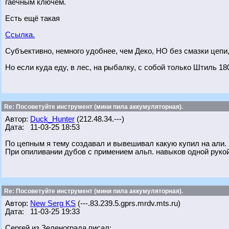
гаечным ключём.
Есть ещё такая
Ссылка.
Субъективно, немного удобнее, чем Деко, НО без смазки цепи, 
Но если куда еду, в лес, на рыбалку, с собой только Штиль 18
Re: Посоветуйте инструмент (мини пила аккумуляторная).
Автор:
Duck_Hunter
(212.48.34.---)
Дата: 11-03-25 18:53
По цепным я тему создавал и вывешивал какую купил на али. 
При опиливании дубов с примением альп. навыков одной рукой
Re: Посоветуйте инструмент (мини пила аккумуляторная).
Автор:
New Serg KS
(---.83.239.5.gprs.mrdv.mts.ru)
Дата: 11-03-25 19:33
Сергей из Зеленограда писал: