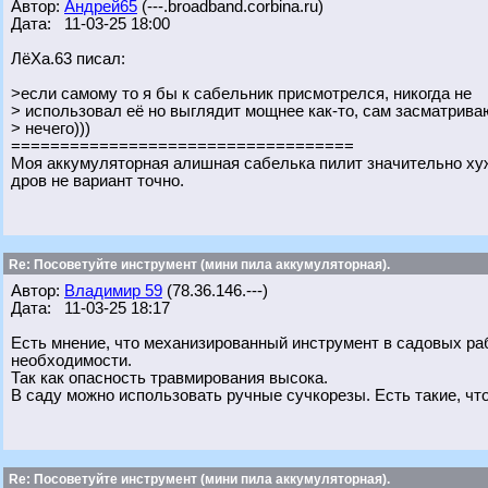
Автор:
Андрей65
(---.broadband.corbina.ru)
Дата: 11-03-25 18:00
ЛёХа.63 писал:
>если самому то я бы к сабельник присмотрелся, никогда не
> использовал её но выглядит мощнее как-то, сам засматрива
> нечего)))
===================================
Моя аккумуляторная алишная сабелька пилит значительно хуж
дров не вариант точно.
Re: Посоветуйте инструмент (мини пила аккумуляторная).
Автор:
Владимир 59
(78.36.146.---)
Дата: 11-03-25 18:17
Есть мнение, что механизированный инструмент в садовых раб
необходимости.
Так как опасность травмирования высока.
В саду можно использовать ручные сучкорезы. Есть такие, что 
Re: Посоветуйте инструмент (мини пила аккумуляторная).