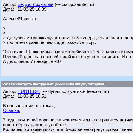
Автор:
Эндрю Лохматый
(---.dialup.samtel.ru)
Дата: 11-03-25 18:39
Алексей1 писал:
>
>
> До кучи-летом аккумулятором на 3 ампера , если пилить неп
> двигатель раньше чем сядет аккумулятор .
Это точно. Шлакопилы с маркетплейсов за 1.5-3 тыра с таким
Пилила бодро, на хороший такой костёр успел напилить. И сгор
А дело было 7 января. в -10.
Re: Посоветуйте инструмент (мини пила аккумуляторная).
Автор:
HUNTER-1
(---.dynamic.bryansk.ertelecom.ru)
Дата: 11-03-25 18:51
В пользовании вот такая,
Ссылка.
2 года, почти всё хорошо, за исключением - не нравится натя
под отвёртку намного удобнее.
Колпачёк, который якобы для бесключевой регулировки шины -