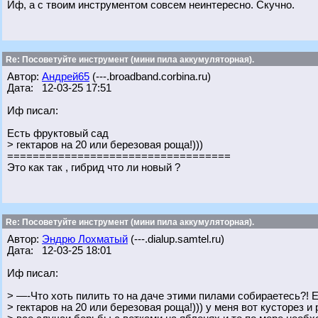
Иф, а с твоим инструментом совсем неинтересно. Скучно.
Re: Посоветуйте инструмент (мини пила аккумуляторная).
Автор:
Андрей65
(---.broadband.corbina.ru)
Дата: 12-03-25 17:51
Иф писал:
Есть фруктовый сад
> гектаров на 20 или березовая роща!)))
===================================
Это как так , гибрид что ли новый ?
Re: Посоветуйте инструмент (мини пила аккумуляторная).
Автор:
Эндрю Лохматый
(---.dialup.samtel.ru)
Дата: 12-03-25 18:01
Иф писал:
> —-Что хоть пилить то на даче этими пилами собираетесь?! 
> гектаров на 20 или березовая роща!))) у меня вот кусторез и