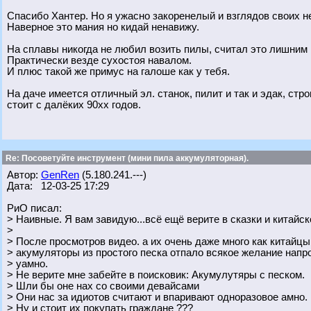
Спасибо Хантер. Но я ужасно закоренелый и взглядов своих н
Наверное это мания но кидай ненавижу.
На сплавы никогда не любил возить пилы, считал это лишним
Практически везде сухостоя навалом.
И плюс такой же примус на галоше как у тебя.
На даче имеется отличный эл. станок, пилит и так и эдак, стро
стоит с далёких 90хх годов.
Re: Посоветуйте инструмент (мини пила аккумуляторная).
Автор:
GenRen
(5.180.241.---)
Дата: 12-03-25 17:29
РиО писал:
> Наивные. Я вам завидую...всё ещё верите в сказки и китайск
>
> После просмотров видео. а их очень даже много как китайц
> акумуляторы из простого песка отпало всякое желание напр
> уамно.
> Не верите мне забейте в поисковик: Акумулутяры с песком.
> Шли бы оне нах со своими девайсами
> Они нас за идиотов считают и впаривают одноразовое амно.
> Ну и стоит их покупать граждане ???