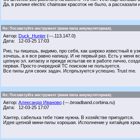
Да, в ролике electric chainsaw красоток не было, а рассказали
Re: Посоветуйте инструмент (мини пила аккумуляторная).
Автор:
Duck_Hunter
(---.113.147.0)
Дата: 12-03-25 17:03
Рио, ты пишешь, видимо, про себя, как широко известный в у
хочешь, а я все равно напишу. И не первый раз. Есть у меня 
цепную эл. китаезу и прежде испытав ее в работе лично, созд
первая. Просто очередной ТС поиском не пользуется.
Все пилы для своих задач. Испрльзуются успешно. Trust me.
Re: Посоветуйте инструмент (мини пила аккумуляторная).
Автор:
Александр Иваново
(---.broadband.corbina.ru)
Дата: 12-03-25 17:07
Хантер, сабелька тебе тоже нужна. В хозяйстве пригодится.
Идея цепной мини-пилы хорошая. Исполнение у китайцев хром