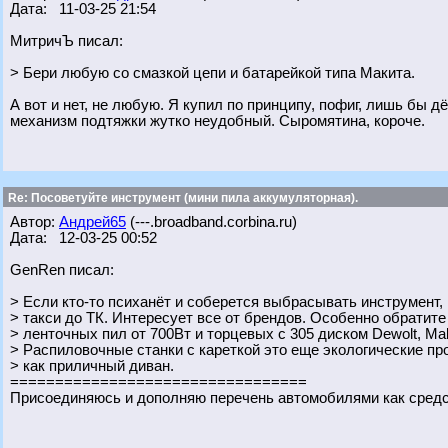
Дата: 11-03-25 21:54
МитричЪ писал:
> Бери любую со смазкой цепи и батарейкой типа Макита.
А вот и нет, не любую. Я купил по принципу, пофиг, лишь бы д
механизм подтяжки жутко неудобный. Сыромятина, короче.
Re: Посоветуйте инструмент (мини пила аккумуляторная).
Автор:
Андрей65
(---.broadband.corbina.ru)
Дата: 12-03-25 00:52
GenRen писал:
> Если кто-то психанёт и соберется выбрасывать инструмент,
> такси до ТК. Интересует все от брендов. Особенно обратите
> ленточных пил от 700Вт и торцевых с 305 диском Dewolt, Maki
> Распиловочные станки с кареткой это еще экологические п
> как приличный диван.
=================================
Присоединяюсь и дополняю перечень автомобилями как сред