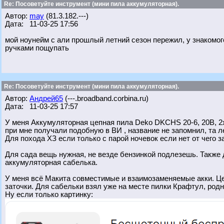
Re: Посоветуйте инструмент (мини пила аккумуляторная).
Автор:
may
(81.3.182.---)
Дата: 11-03-25 17:56
мой ноунейм с али прошлый летний сезон пережил, у знакомог
ручками пощупать
Re: Посоветуйте инструмент (мини пила аккумуляторная).
Автор:
Андрей65
(---.broadband.corbina.ru)
Дата: 11-03-25 17:57
У меня Аккумуляторная цепная пила Deko DKCHS 20-6, 20В, 2x
при мне получали подобную в ВИ , название не запомнил, та ле
Для похода ХЗ если только с парой ночевок если нет от чего з
Для сада вещь нужная, не везде бензинкой подлезешь. Также 
аккумуляторная сабелька.
У меня всё Макита совместимые и взаимозаменяемые акки. Це
заточки. Для сабельки взял уже на месте пилки Крафтул, родн
Ну если только картинку: