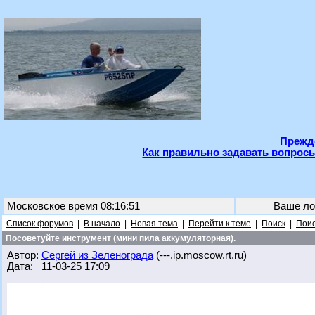
Прежде
Как правильно задавать вопросы
Московское время 08:16:51
Ваше ло
Список форумов
|
В начало
|
Новая тема
|
Перейти к теме
|
Поиск
|
Поис
Посоветуйте инструмент (мини пила аккумуляторная).
Автор:
Сергей из Зеленограда
(---.ip.moscow.rt.ru)
Дата: 11-03-25 17:09