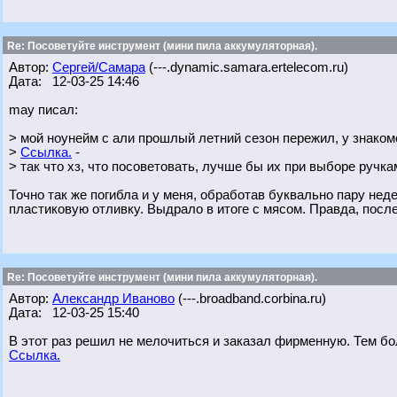
Re: Посоветуйте инструмент (мини пила аккумуляторная).
Автор:
Сергей/Самара
(---.dynamic.samara.ertelecom.ru)
Дата: 12-03-25 14:46
may писал:
> мой ноунейм с али прошлый летний сезон пережил, у знаком
>
Ссылка.
-
> так что хз, что посоветовать, лучше бы их при выборе ручк
Точно так же погибла и у меня, обработав буквально пару не
пластиковую отливку. Выдрало в итоге с мясом. Правда, посл
Re: Посоветуйте инструмент (мини пила аккумуляторная).
Автор:
Александр Иваново
(---.broadband.corbina.ru)
Дата: 12-03-25 15:40
В этот раз решил не мелочиться и заказал фирменную. Тем бо
Ссылка.