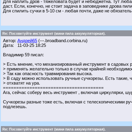
Для наплить дров - тяжеловата будет и небюджетна. Тут любая
даст. Если, конечно, не стоит задача в заповеднике дрова пили
Для спилить сучки в 5-10 см - любая почти, даже не обязател
Re: Посоветуйте инструмент (мини пила аккумуляторная).
Автор:
Андрей65
(---.broadband.corbina.ru)
Дата: 11-03-25 18:25
Владимир 59 писал:
> Есть мнение, что механизированный инструмент в садовых ра
> применять желательно только в случае крайней необходимо
> Так как опасность травмирования высока.
> В саду можно использовать ручные сучкорезы. Есть такие, чт
> отхватят на ура.
======================================
Ага, сейчас соберу весь инструмент , включая циркулярки, шур
Сучкорезы разные тоже есть, включая с телескопическими руч
подлезешь.
Re: Посоветуйте инструмент (мини пила аккумуляторная).