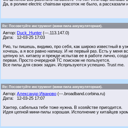
Да, в ролике electric chainsaw красоток не было, а рассказали
Re: Посоветуйте инструмент (мини пила аккумуляторная).
Автор:
Duck_Hunter
(---.113.147.0)
Дата: 12-03-25 17:03
Рио, ты пишешь, видимо, про себя, как широко известный в у
хочешь, а я все равно напишу. И не первый раз. Есть у меня 
цепную эл. китаезу и прежде испытав ее в работе лично, созд
первая. Просто очередной ТС поиском не пользуется.
Все пилы для своих задач. Испрльзуются успешно. Trust me.
Re: Посоветуйте инструмент (мини пила аккумуляторная).
Автор:
Александр Иваново
(---.broadband.corbina.ru)
Дата: 12-03-25 17:07
Хантер, сабелька тебе тоже нужна. В хозяйстве пригодится.
Идея цепной мини-пилы хорошая. Исполнение у китайцев хром