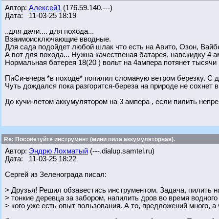
Автор:
Алексей1
(176.59.140.---)
Дата: 11-03-25 18:19
..для дачи.... для похода...
Взаимоисключающие вводные.
Для сада подойдет любой шлак что есть на Авито, Озон, Вай
А вот для похода... Нужна качественая батарея, навскидку 4 
Нормальная батерея 18(20 ) вольт на 4ампера потянет тысячи 
ПиСи-вчера *в походе* попилил сломаную ветром березку. С д
Чуть дождался пока разгорится-береза на природе не сохнет в
До кучи-летом аккумулятором на 3 ампера , если пилить непре
Re: Посоветуйте инструмент (мини пила аккумуляторная).
Автор:
Эндрю Лохматый
(---.dialup.samtel.ru)
Дата: 11-03-25 18:22
Сергей из Зеленограда писал:
> Друзья! Решил обзавестись инструментом. Задача, пилить на
> тонкие деревца за забором, напилить дров во время водного
> кого уже есть опыт пользования. А то, предложений много, а