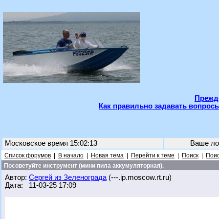
Прежде
Как правильно задавать вопросы
Московское время 15:02:13
Ваше ло
Список форумов
|
В начало
|
Новая тема
|
Перейти к теме
|
Поиск
|
Поис
Посоветуйте инструмент (мини пила аккумуляторная).
Автор:
Сергей из Зеленограда
(---.ip.moscow.rt.ru)
Дата: 11-03-25 17:09