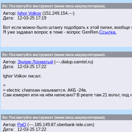
Re: Посоветуйте инструмент (мини пила аккумуляторная).
Автор:
Ighor Volkov
(151.249.154.---)
Дата: 12-03-25 17:19
Вот если можно было штангу подобрать к этой пилке, вообще
Я уже задавал вопрос в теме - вопрос GenRen.
Ссылка.
Re: Посоветуйте инструмент (мини пила аккумуляторная).
Автор:
Эндрю Лохматый
(---.dialup.samtel.ru)
Дата: 12-03-25 17:22
Ighor Volkov писал:
>
> electric chainsaw называется. АКБ -24в.
Сам измерял или на нём написано? В реале там 21 вольт, под н
Re: Посоветуйте инструмент (мини пила аккумуляторная).
Автор:
РиО
(---.185.149.87.sberbank-tele.com)
Дата: 12-03-25 17:22