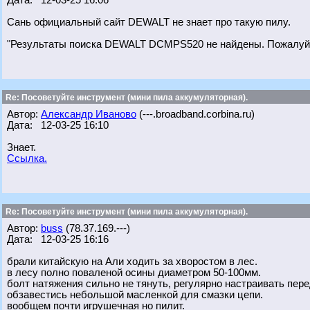
Дата: 12-03-25 16:06
Сань официальный сайт DEWALT не знает про такую пилу.
"Результаты поиска DEWALT DCMPS520 не найдены. Пожалуйст
Re: Посоветуйте инструмент (мини пила аккумуляторная).
Автор:
Александр Иваново
(---.broadband.corbina.ru)
Дата: 12-03-25 16:10
Знает.
Ссылка.
Re: Посоветуйте инструмент (мини пила аккумуляторная).
Автор:
buss
(78.37.169.---)
Дата: 12-03-25 16:16
брали китайскую на Али ходить за хворостом в лес.
в лесу полно поваленой осины диаметром 50-100мм.
болт натяжения сильно не тянуть, регулярно настраивать пере
обзавестись небольшой масленкой для смазки цепи.
вообщем почти игрушечная но пилит.