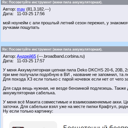
Re: Посоветуйте инструмент (мини пила аккумуляторная).
Автор:
may
(81.3.182.---)
Дата: 11-03-25 17:56
мой ноунейм с али прошлый летний сезон пережил, у знакомог
ручками пощупать
Re: Посоветуйте инструмент (мини пила аккумуляторная).
Автор:
Андрей65
(---.broadband.corbina.ru)
Дата: 11-03-25 17:57
У меня Аккумуляторная цепная пила Deko DKCHS 20-6, 20В, 2x
при мне получали подобную в ВИ , название не запомнил, та ле
Для похода ХЗ если только с парой ночевок если нет от чего з
Для сада вещь нужная, не везде бензинкой подлезешь. Также 
аккумуляторная сабелька.
У меня всё Макита совместимые и взаимозаменяемые акки. Це
заточки. Для сабельки взял уже на месте пилки Крафтул, родн
Ну если только картинку: