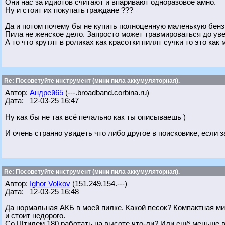
Они нас за идиотов считают и впаривают одноразовое амно.
Ну и стоит их покупать граждане ???
Да и потом почему бы не купить полноценную маленькую бенз
Пила не женское дело. Запросто может травмироваться до уве
А то что крутят в роликах как красотки пилят сучки то это ка
Re: Посоветуйте инструмент (мини пила аккумуляторная).
Автор:
Андрей65
(---.broadband.corbina.ru)
Дата: 12-03-25 16:47
Ну как бы не так всё печально как ты описываешь )
И очень странно увидеть что либо другое в поисковике, если 
Re: Посоветуйте инструмент (мини пила аккумуляторная).
Автор:
Ighor Volkov
(151.249.154.---)
Дата: 12-03-25 16:48
Да нормальная АКБ в моей пилке. Какой песок? Компактная ми
и стоит недорого.
Со Штилем 180 работать на высоте что-ли? Или ещё меньше в