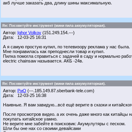
акб лучше заказать два, длину шины максимальную.
Re: Посоветуйте инструмент (мини пила аккумуляторная).
Автор:
Ighor Volkov
(151.249.154.---)
Дата: 12-03-25 16:31
А я самую простую купил, по телевизору реклама у нас была.
Мне понравилась как преподнесли товар и купил.
Пилка помогла справиться с задачей в саду и нормально работ
electric chainsaw называется. АКБ -24в.
Re: Посоветуйте инструмент (мини пила аккумуляторная).
Автор:
РиО
(---.185.149.87.sberbank-tele.com)
Дата: 12-03-25 16:38
Наивные. Я вам завидую...всё ещё верите в сказки и китайско
После просмотров видео. а их очень даже много как китайцы 
покупать китайское уамно.
Не верите мне забейте в поисковик: Акумулутяры с песком.
Шли бы оне нах со своими девайсами