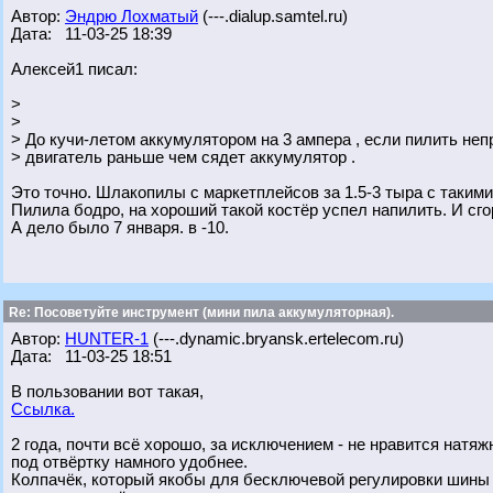
Автор:
Эндрю Лохматый
(---.dialup.samtel.ru)
Дата: 11-03-25 18:39
Алексей1 писал:
>
>
> До кучи-летом аккумулятором на 3 ампера , если пилить неп
> двигатель раньше чем сядет аккумулятор .
Это точно. Шлакопилы с маркетплейсов за 1.5-3 тыра с таким
Пилила бодро, на хороший такой костёр успел напилить. И сгор
А дело было 7 января. в -10.
Re: Посоветуйте инструмент (мини пила аккумуляторная).
Автор:
HUNTER-1
(---.dynamic.bryansk.ertelecom.ru)
Дата: 11-03-25 18:51
В пользовании вот такая,
Ссылка.
2 года, почти всё хорошо, за исключением - не нравится натя
под отвёртку намного удобнее.
Колпачёк, который якобы для бесключевой регулировки шины -