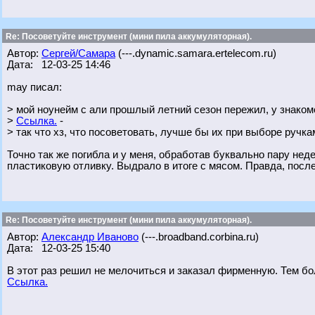
Re: Посоветуйте инструмент (мини пила аккумуляторная).
Автор:
Сергей/Самара
(---.dynamic.samara.ertelecom.ru)
Дата: 12-03-25 14:46
may писал:
> мой ноунейм с али прошлый летний сезон пережил, у знаком
>
Ссылка.
-
> так что хз, что посоветовать, лучше бы их при выборе ручк
Точно так же погибла и у меня, обработав буквально пару не
пластиковую отливку. Выдрало в итоге с мясом. Правда, посл
Re: Посоветуйте инструмент (мини пила аккумуляторная).
Автор:
Александр Иваново
(---.broadband.corbina.ru)
Дата: 12-03-25 15:40
В этот раз решил не мелочиться и заказал фирменную. Тем бо
Ссылка.