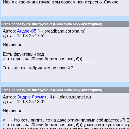
Иф, а с твоим инструментом совсем неинтересно. Скучно.
Re: Посоветуйте инструмент (мини пила аккумуляторная).
Автор:
Андрей65
(---.broadband.corbina.ru)
Дата: 12-03-25 17:51
Иф писал:
Есть фруктовый сад
> гектаров на 20 или березовая роща!)))
===================================
Это как так , гибрид что ли новый ?
Re: Посоветуйте инструмент (мини пила аккумуляторная).
Автор:
Эндрю Лохматый
(---.dialup.samtel.ru)
Дата: 12-03-25 18:01
Иф писал:
> —-Что хоть пилить то на даче этими пилами собираетесь?! 
> гектаров на 20 или березовая роща!))) у меня вот кусторез и