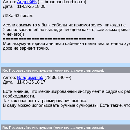
Автор:
Андрей65
(---.broadband.corbina.ru)
Дата: 11-03-25 18:00
ЛёХа.63 писал:
>если самому то я бы к сабельник присмотрелся, никогда не
> использовал её но выглядит мощнее как-то, сам засматрива
> нечего)))
===================================
Моя аккумуляторная алишная сабелька пилит значительно хуж
дров не вариант точно.
Re: Посоветуйте инструмент (мини пила аккумуляторная).
Автор:
Владимир 59
(78.36.146.---)
Дата: 11-03-25 18:17
Есть мнение, что механизированный инструмент в садовых раб
необходимости.
Так как опасность травмирования высока.
В саду можно использовать ручные сучкорезы. Есть такие, что 
Re: Посоветуйте инструмент (мини пила аккумуляторная).