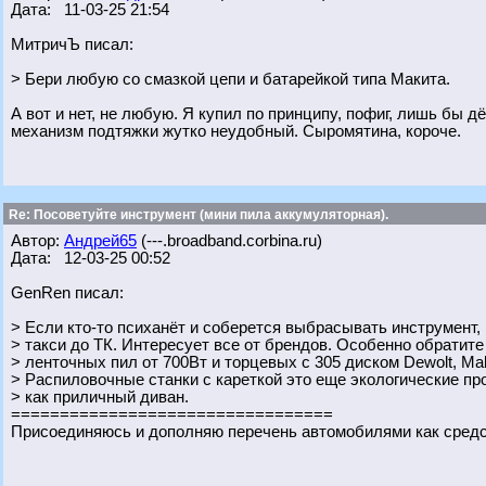
Дата: 11-03-25 21:54
МитричЪ писал:
> Бери любую со смазкой цепи и батарейкой типа Макита.
А вот и нет, не любую. Я купил по принципу, пофиг, лишь бы д
механизм подтяжки жутко неудобный. Сыромятина, короче.
Re: Посоветуйте инструмент (мини пила аккумуляторная).
Автор:
Андрей65
(---.broadband.corbina.ru)
Дата: 12-03-25 00:52
GenRen писал:
> Если кто-то психанёт и соберется выбрасывать инструмент,
> такси до ТК. Интересует все от брендов. Особенно обратите
> ленточных пил от 700Вт и торцевых с 305 диском Dewolt, Maki
> Распиловочные станки с кареткой это еще экологические п
> как приличный диван.
=================================
Присоединяюсь и дополняю перечень автомобилями как сред