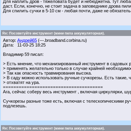
Для наплить дров - тяжеловата будет и небюджетна. Тут любая
даст. Если, конечно, не стоит задача в заповеднике дрова пили
Для спилить сучки в 5-10 см - любая почти, даже не обязател
Re: Посоветуйте инструмент (мини пила аккумуляторная).
Автор:
Андрей65
(---.broadband.corbina.ru)
Дата: 11-03-25 18:25
Владимир 59 писал:
> Есть мнение, что механизированный инструмент в садовых ра
> применять желательно только в случае крайней необходимо
> Так как опасность травмирования высока.
> В саду можно использовать ручные сучкорезы. Есть такие, чт
> отхватят на ура.
======================================
Ага, сейчас соберу весь инструмент , включая циркулярки, шур
Сучкорезы разные тоже есть, включая с телескопическими руч
подлезешь.
Re: Посоветуйте инструмент (мини пила аккумуляторная).