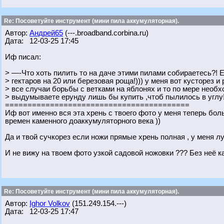
Re: Посоветуйте инструмент (мини пила аккумуляторная).
Автор:
Андрей65
(---.broadband.corbina.ru)
Дата: 12-03-25 17:45
Иф писал:
> —-Что хоть пилить то на даче этими пилами собираетесь?! 
> гектаров на 20 или березовая роща!))) у меня вот кусторез и
> все случаи борьбы с ветками на яблонях и то по мере необх
> выдумываете ерунду лишь бы купить ,чтоб пылилось в углу!
=========================================
Иф вот именно вся эта хрень с твоего фото у меня теперь бол
времен каменного доаккумуляторного века ))
Да и твой сучкорез если ножи прямые хрень полная , у меня 
И не вижу на твоем фото узкой садовой ножовки ??? Без неё 
Re: Посоветуйте инструмент (мини пила аккумуляторная).
Автор:
Ighor Volkov
(151.249.154.---)
Дата: 12-03-25 17:47