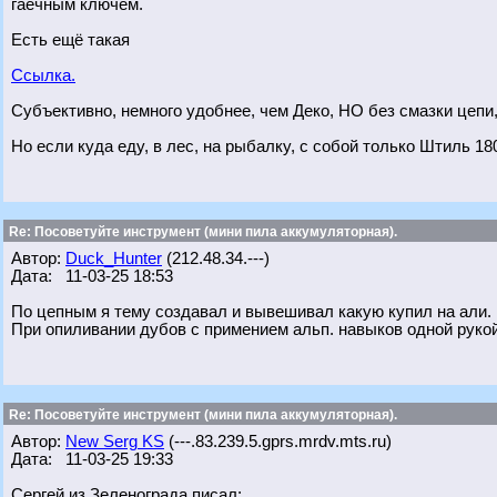
гаечным ключём.
Есть ещё такая
Ссылка.
Субъективно, немного удобнее, чем Деко, НО без смазки цепи, 
Но если куда еду, в лес, на рыбалку, с собой только Штиль 18
Re: Посоветуйте инструмент (мини пила аккумуляторная).
Автор:
Duck_Hunter
(212.48.34.---)
Дата: 11-03-25 18:53
По цепным я тему создавал и вывешивал какую купил на али. 
При опиливании дубов с примением альп. навыков одной рукой
Re: Посоветуйте инструмент (мини пила аккумуляторная).
Автор:
New Serg KS
(---.83.239.5.gprs.mrdv.mts.ru)
Дата: 11-03-25 19:33
Сергей из Зеленограда писал: