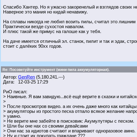
Спасибо Хантер. Но я ужасно закоренелый и взглядов своих н
Наверное это мания но кидай ненавижу.
На сплавы никогда не любил возить пилы, считал это лишним
Практически везде сухостоя навалом.
И плюс такой же примус на галоше как у тебя.
На даче имеется отличный эл. станок, пилит и так и эдак, стро
стоит с далёких 90хх годов.
Re: Посоветуйте инструмент (мини пила аккумуляторная).
Автор:
GenRen
(5.180.241.---)
Дата: 12-03-25 17:29
РиО писал:
> Наивные. Я вам завидую...всё ещё верите в сказки и китайск
>
> После просмотров видео. а их очень даже много как китайц
> акумуляторы из простого песка отпало всякое желание напр
> уамно.
> Не верите мне забейте в поисковик: Акумулутяры с песком.
> Шли бы оне нах со своими девайсами
> Они нас за идиотов считают и впаривают одноразовое амно.
> Ну и стоит их покупать граждане ???