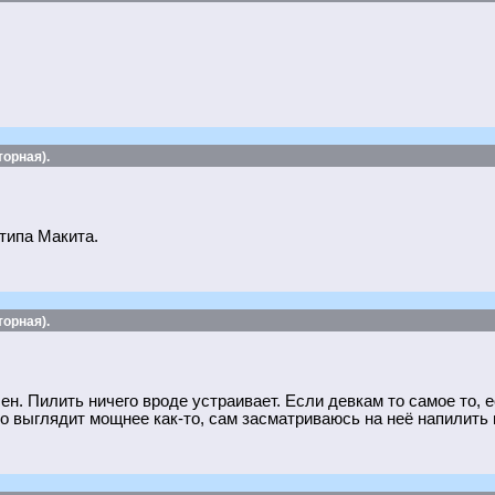
орная).
типа Макита.
орная).
н. Пилить ничего вроде устраивает. Если девкам то самое то, е
о выглядит мощнее как-то, сам засматриваюсь на неё напилить н