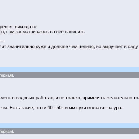
релся, никогда не
то, сам засматриваюсь на неё напилить
==
т значительно хуже и дольше чем цепная, но выручает в саду 
орная).
мент в садовых работах, и не только, применять желательно то
. Есть такие, что и 40 - 50-ти мм суки отхватят на ура.
орная).