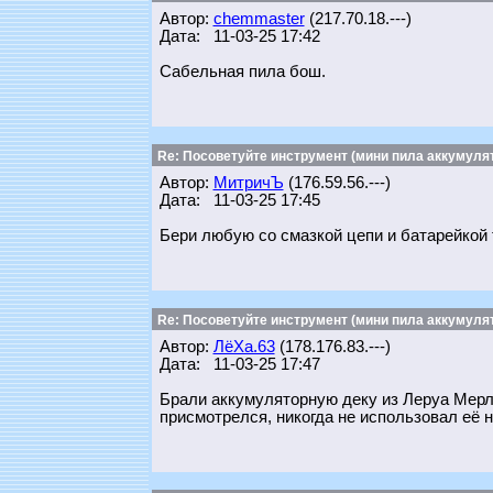
Автор:
chemmaster
(217.70.18.---)
Дата: 11-03-25 17:42
Сабельная пила бош.
Re: Посоветуйте инструмент (мини пила аккумулят
Автор:
МитричЪ
(176.59.56.---)
Дата: 11-03-25 17:45
Бери любую со смазкой цепи и батарейкой 
Re: Посоветуйте инструмент (мини пила аккумулят
Автор:
ЛёХа.63
(178.176.83.---)
Дата: 11-03-25 17:47
Брали аккумуляторную деку из Леруа Мерле
присмотрелся, никогда не использовал её н