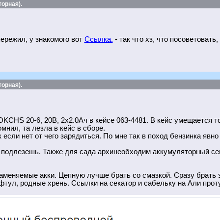
орная).
ережил, у знакомого вот
Ссылка.
- так что хз, что посоветоват
орная).
KCHS 20-6, 20В, 2x2.0Ач в кейсе 063-4481. В кейс умещается т
мнил, та лезла в кейс в сборе.
 если нет от чего зарядиться. По мне так в поход бензинка явно
 подлезешь. Также для сада архинеобходим аккумуляторный сек
меняемые акки. Цепную лучше брать со смазкой. Сразу брать з
тул, родные хрень. Ссылки на секатор и сабельку на Али проту