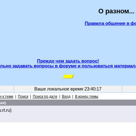
О разном...
Правила общения в ф
Прежде чем задать вопрос!
льно задавать вопросы в форуме и пользоваться материал
Ваше локальное время
23:40:17
 к теме
|
Поиск
|
Поиск по дате
|
Вход
|
В конец темы
ая).
rt.ru)