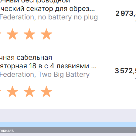
орная).