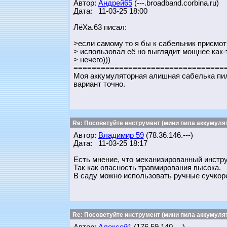
Автор:
Андрей65
(---.broadband.corbina.ru)
Дата: 11-03-25 18:00
ЛёХа.63 писал:
>если самому то я бы к сабельник присмот
> использовал её но выглядит мощнее как-
> нечего)))
=================================
Моя аккумуляторная алишная сабелька пили
вариант точно.
Re: Посоветуйте инструмент (мини пила аккумулят
Автор:
Владимир 59
(78.36.146.---)
Дата: 11-03-25 18:17
Есть мнение, что механизированный инстру
Так как опасность травмирования высока.
В саду можно использовать ручные сучкорезы
Re: Посоветуйте инструмент (мини пила аккумулят