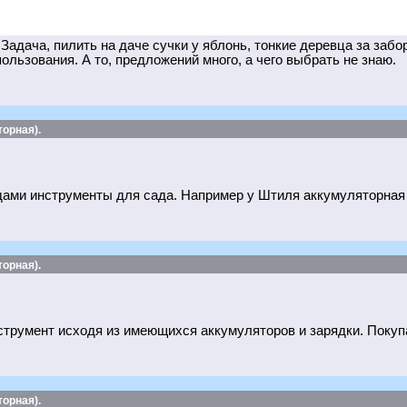
адача, пилить на даче сучки у яблонь, тонкие деревца за забо
пользования. А то, предложений много, а чего выбрать не знаю.
орная).
одами инструменты для сада. Например у Штиля аккумуляторная п
орная).
румент исходя из имеющихся аккумуляторов и зарядки. Покупа
орная).