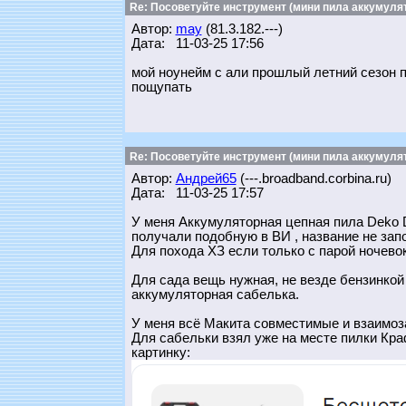
Re: Посоветуйте инструмент (мини пила аккумулят
Автор:
may
(81.3.182.---)
Дата: 11-03-25 17:56
мой ноунейм с али прошлый летний сезон п
пощупать
Re: Посоветуйте инструмент (мини пила аккумулят
Автор:
Андрей65
(---.broadband.corbina.ru)
Дата: 11-03-25 17:57
У меня Аккумуляторная цепная пила Deko D
получали подобную в ВИ , название не запо
Для похода ХЗ если только с парой ночевок
Для сада вещь нужная, не везде бензинкой
аккумуляторная сабелька.
У меня всё Макита совместимые и взаимоза
Для сабельки взял уже на месте пилки Краф
картинку: