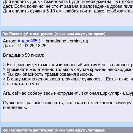
Для наплить дров - тяжеловата будет и небюджетна. Тут любая
даст. Если, конечно, не стоит задача в заповеднике дрова пили
Для спилить сучки в 5-10 см - любая почти, даже не обязател
Re: Посоветуйте инструмент (мини пила аккумуляторная).
Автор:
Андрей65
(---.broadband.corbina.ru)
Дата: 11-03-25 18:25
Владимир 59 писал:
> Есть мнение, что механизированный инструмент в садовых ра
> применять желательно только в случае крайней необходимо
> Так как опасность травмирования высока.
> В саду можно использовать ручные сучкорезы. Есть такие, чт
> отхватят на ура.
======================================
Ага, сейчас соберу весь инструмент , включая циркулярки, шур
Сучкорезы разные тоже есть, включая с телескопическими руч
подлезешь.
Re: Посоветуйте инструмент (мини пила аккумуляторная).