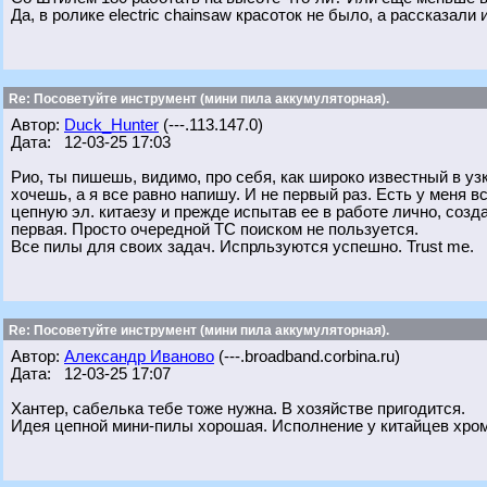
Да, в ролике electric chainsaw красоток не было, а рассказали
Re: Посоветуйте инструмент (мини пила аккумуляторная).
Автор:
Duck_Hunter
(---.113.147.0)
Дата: 12-03-25 17:03
Рио, ты пишешь, видимо, про себя, как широко известный в у
хочешь, а я все равно напишу. И не первый раз. Есть у меня 
цепную эл. китаезу и прежде испытав ее в работе лично, созд
первая. Просто очередной ТС поиском не пользуется.
Все пилы для своих задач. Испрльзуются успешно. Trust me.
Re: Посоветуйте инструмент (мини пила аккумуляторная).
Автор:
Александр Иваново
(---.broadband.corbina.ru)
Дата: 12-03-25 17:07
Хантер, сабелька тебе тоже нужна. В хозяйстве пригодится.
Идея цепной мини-пилы хорошая. Исполнение у китайцев хром