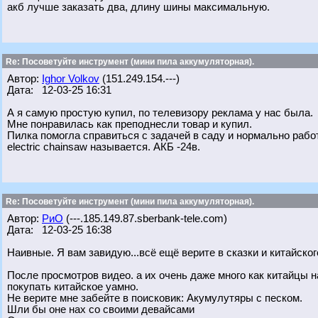
акб лучше заказать два, длину шины максимальную.
Re: Посоветуйте инструмент (мини пила аккумуляторная).
Автор:
Ighor Volkov
(151.249.154.---)
Дата: 12-03-25 16:31
А я самую простую купил, по телевизору реклама у нас была.
Мне понравилась как преподнесли товар и купил.
Пилка помогла справиться с задачей в саду и нормально работ
electric chainsaw называется. АКБ -24в.
Re: Посоветуйте инструмент (мини пила аккумуляторная).
Автор:
РиО
(---.185.149.87.sberbank-tele.com)
Дата: 12-03-25 16:38
Наивные. Я вам завидую...всё ещё верите в сказки и китайско
После просмотров видео. а их очень даже много как китайцы 
покупать китайское уамно.
Не верите мне забейте в поисковик: Акумулутяры с песком.
Шли бы оне нах со своими девайсами