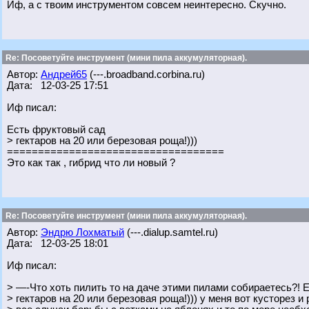
Иф, а с твоим инструментом совсем неинтересно. Скучно.
Re: Посоветуйте инструмент (мини пила аккумуляторная).
Автор:
Андрей65
(---.broadband.corbina.ru)
Дата: 12-03-25 17:51
Иф писал:
Есть фруктовый сад
> гектаров на 20 или березовая роща!)))
===================================
Это как так , гибрид что ли новый ?
Re: Посоветуйте инструмент (мини пила аккумуляторная).
Автор:
Эндрю Лохматый
(---.dialup.samtel.ru)
Дата: 12-03-25 18:01
Иф писал:
> —-Что хоть пилить то на даче этими пилами собираетесь?! 
> гектаров на 20 или березовая роща!))) у меня вот кусторез и