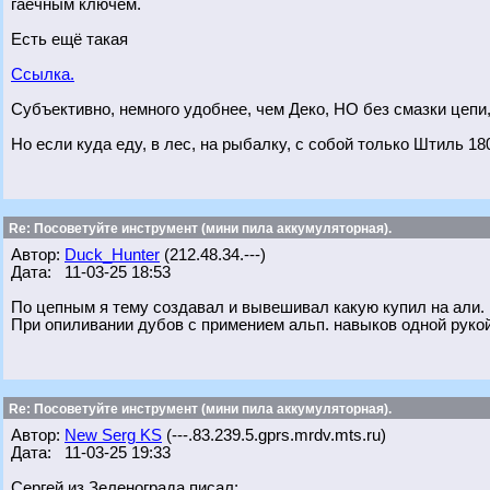
гаечным ключём.
Есть ещё такая
Ссылка.
Субъективно, немного удобнее, чем Деко, НО без смазки цепи, 
Но если куда еду, в лес, на рыбалку, с собой только Штиль 18
Re: Посоветуйте инструмент (мини пила аккумуляторная).
Автор:
Duck_Hunter
(212.48.34.---)
Дата: 11-03-25 18:53
По цепным я тему создавал и вывешивал какую купил на али. 
При опиливании дубов с примением альп. навыков одной рукой
Re: Посоветуйте инструмент (мини пила аккумуляторная).
Автор:
New Serg KS
(---.83.239.5.gprs.mrdv.mts.ru)
Дата: 11-03-25 19:33
Сергей из Зеленограда писал: