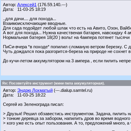
Автор:
Алексей1
(176.59.140.---)
Дата: 11-03-25 18:19
..для дачи.... для похода...
Взаимоисключающие вводные.
Для сада подойдет любой шлак что есть на Авито, Озон, Вай
А вот для похода... Нужна качественая батарея, навскидку 4 
Нормальная батерея 18(20 ) вольт на 4ампера потянет тысячи 
ПиСи-вчера *в походе* попилил сломаную ветром березку. С д
Чуть дождался пока разгорится-береза на природе не сохнет в
До кучи-летом аккумулятором на 3 ампера , если пилить непре
Re: Посоветуйте инструмент (мини пила аккумуляторная).
Автор:
Эндрю Лохматый
(---.dialup.samtel.ru)
Дата: 11-03-25 18:22
Сергей из Зеленограда писал:
> Друзья! Решил обзавестись инструментом. Задача, пилить на
> тонкие деревца за забором, напилить дров во время водного
> кого уже есть опыт пользования. А то, предложений много, а