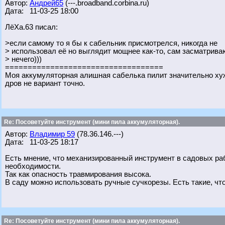
Автор:
Андрей65
(---.broadband.corbina.ru)
Дата: 11-03-25 18:00
ЛёХа.63 писал:
>если самому то я бы к сабельник присмотрелся, никогда не
> использовал её но выглядит мощнее как-то, сам засматрива
> нечего)))
===================================
Моя аккумуляторная алишная сабелька пилит значительно хуж
дров не вариант точно.
Re: Посоветуйте инструмент (мини пила аккумуляторная).
Автор:
Владимир 59
(78.36.146.---)
Дата: 11-03-25 18:17
Есть мнение, что механизированный инструмент в садовых раб
необходимости.
Так как опасность травмирования высока.
В саду можно использовать ручные сучкорезы. Есть такие, что 
Re: Посоветуйте инструмент (мини пила аккумуляторная).