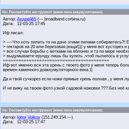
Re: Посоветуйте инструмент (мини пила аккумуляторная).
Автор:
Андрей65
(---.broadband.corbina.ru)
Дата: 12-03-25 17:45
Иф писал:
> —-Что хоть пилить то на даче этими пилами собираетесь?! 
> гектаров на 20 или березовая роща!))) у меня вот кусторез и
> все случаи борьбы с ветками на яблонях и то по мере необх
> выдумываете ерунду лишь бы купить ,чтоб пылилось в углу!
=========================================
Иф вот именно вся эта хрень с твоего фото у меня теперь бол
времен каменного доаккумуляторного века ))
Да и твой сучкорез если ножи прямые хрень полная , у меня 
И не вижу на твоем фото узкой садовой ножовки ??? Без неё 
Re: Посоветуйте инструмент (мини пила аккумуляторная).
Автор:
Ighor Volkov
(151.249.154.---)
Дата: 12-03-25 17:47