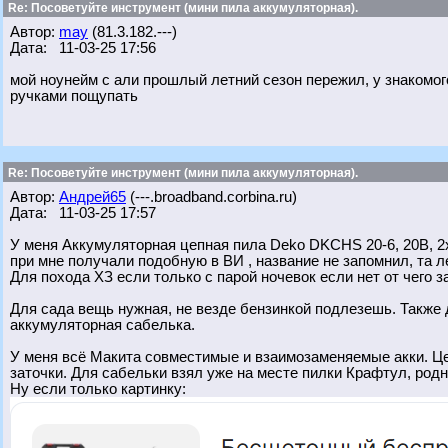
Re: Посоветуйте инструмент (мини пила аккумуляторная).
Автор:
may
(81.3.182.---)
Дата: 11-03-25 17:56
мой ноунейм с али прошлый летний сезон пережил, у знакомог
ручками пощупать
Re: Посоветуйте инструмент (мини пила аккумуляторная).
Автор:
Андрей65
(---.broadband.corbina.ru)
Дата: 11-03-25 17:57
У меня Аккумуляторная цепная пила Deko DKCHS 20-6, 20В, 2x
при мне получали подобную в ВИ , название не запомнил, та ле
Для похода ХЗ если только с парой ночевок если нет от чего з
Для сада вещь нужная, не везде бензинкой подлезешь. Также 
аккумуляторная сабелька.
У меня всё Макита совместимые и взаимозаменяемые акки. Це
заточки. Для сабельки взял уже на месте пилки Крафтул, родн
Ну если только картинку: