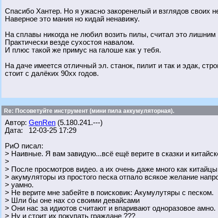
Спасибо Хантер. Но я ужасно закоренелый и взглядов своих н
Наверное это мания но кидай ненавижу.
На сплавы никогда не любил возить пилы, считал это лишним
Практически везде сухостоя навалом.
И плюс такой же примус на галоше как у тебя.
На даче имеется отличный эл. станок, пилит и так и эдак, стро
стоит с далёких 90хх годов.
Re: Посоветуйте инструмент (мини пила аккумуляторная).
Автор:
GenRen
(5.180.241.---)
Дата: 12-03-25 17:29
РиО писал:
> Наивные. Я вам завидую...всё ещё верите в сказки и китайск
>
> После просмотров видео. а их очень даже много как китайц
> акумуляторы из простого песка отпало всякое желание напр
> уамно.
> Не верите мне забейте в поисковик: Акумулутяры с песком.
> Шли бы оне нах со своими девайсами
> Они нас за идиотов считают и впаривают одноразовое амно.
> Ну и стоит их покупать граждане ???