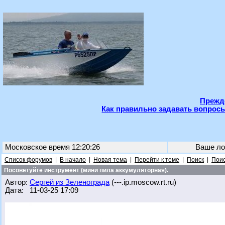
Прежде
Как правильно задавать вопросы
Московское время 12:20:26
Ваше ло
Список форумов
|
В начало
|
Новая тема
|
Перейти к теме
|
Поиск
|
Поис
Посоветуйте инструмент (мини пила аккумуляторная).
Автор:
Сергей из Зеленограда
(---.ip.moscow.rt.ru)
Дата: 11-03-25 17:09