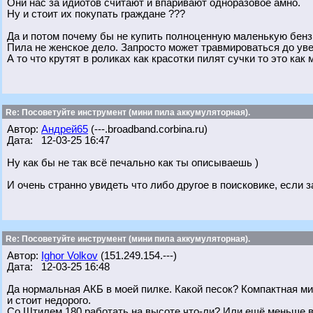
Они нас за идиотов считают и впаривают одноразовое амно.
Ну и стоит их покупать граждане ???
Да и потом почему бы не купить полноценную маленькую бенз
Пила не женское дело. Запросто может травмироваться до уве
А то что крутят в роликах как красотки пилят сучки то это ка
Re: Посоветуйте инструмент (мини пила аккумуляторная).
Автор:
Андрей65
(---.broadband.corbina.ru)
Дата: 12-03-25 16:47
Ну как бы не так всё печально как ты описываешь )
И очень странно увидеть что либо другое в поисковике, если 
Re: Посоветуйте инструмент (мини пила аккумуляторная).
Автор:
Ighor Volkov
(151.249.154.---)
Дата: 12-03-25 16:48
Да нормальная АКБ в моей пилке. Какой песок? Компактная ми
и стоит недорого.
Со Штилем 180 работать на высоте что-ли? Или ещё меньше в