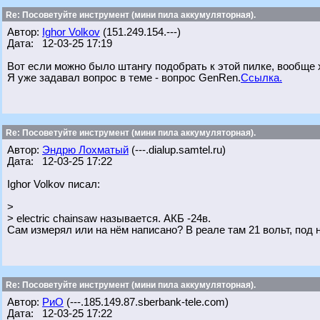
Re: Посоветуйте инструмент (мини пила аккумуляторная).
Автор:
Ighor Volkov
(151.249.154.---)
Дата: 12-03-25 17:19
Вот если можно было штангу подобрать к этой пилке, вообще
Я уже задавал вопрос в теме - вопрос GenRen.
Ссылка.
Re: Посоветуйте инструмент (мини пила аккумуляторная).
Автор:
Эндрю Лохматый
(---.dialup.samtel.ru)
Дата: 12-03-25 17:22
Ighor Volkov писал:
>
> electric chainsaw называется. АКБ -24в.
Сам измерял или на нём написано? В реале там 21 вольт, под н
Re: Посоветуйте инструмент (мини пила аккумуляторная).
Автор:
РиО
(---.185.149.87.sberbank-tele.com)
Дата: 12-03-25 17:22