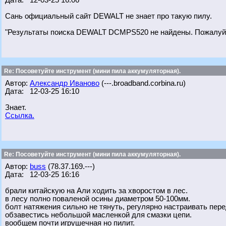
Дата: 12-03-25 16:06
Сань официальный сайт DEWALT не знает про такую пилу.
"Результаты поиска DEWALT DCMPS520 не найдены. Пожалуйст
Re: Посоветуйте инструмент (мини пила аккумуляторная).
Автор:
Александр Иваново
(---.broadband.corbina.ru)
Дата: 12-03-25 16:10
Знает.
Ссылка.
Re: Посоветуйте инструмент (мини пила аккумуляторная).
Автор:
buss
(78.37.169.---)
Дата: 12-03-25 16:16
брали китайскую на Али ходить за хворостом в лес.
в лесу полно поваленой осины диаметром 50-100мм.
болт натяжения сильно не тянуть, регулярно настраивать пере
обзавестись небольшой масленкой для смазки цепи.
вообщем почти игрушечная но пилит.