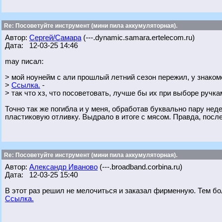
Re: Посоветуйте инструмент (мини пила аккумуляторная).
Автор:
Сергей/Самара
(---.dynamic.samara.ertelecom.ru)
Дата: 12-03-25 14:46
may писал:
> мой ноунейм с али прошлый летний сезон пережил, у знаком
>
Ссылка.
-
> так что хз, что посоветовать, лучше бы их при выборе ручк
Точно так же погибла и у меня, обработав буквально пару не
пластиковую отливку. Выдрало в итоге с мясом. Правда, посл
Re: Посоветуйте инструмент (мини пила аккумуляторная).
Автор:
Александр Иваново
(---.broadband.corbina.ru)
Дата: 12-03-25 15:40
В этот раз решил не мелочиться и заказал фирменную. Тем бо
Ссылка.