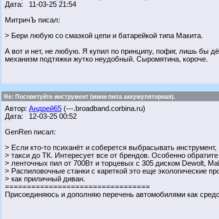
Дата: 11-03-25 21:54
МитричЪ писал:
> Бери любую со смазкой цепи и батарейкой типа Макита.
А вот и нет, не любую. Я купил по принципу, пофиг, лишь бы д
механизм подтяжки жутко неудобный. Сыромятина, короче.
Re: Посоветуйте инструмент (мини пила аккумуляторная).
Автор:
Андрей65
(---.broadband.corbina.ru)
Дата: 12-03-25 00:52
GenRen писал:
> Если кто-то психанёт и соберется выбрасывать инструмент,
> такси до ТК. Интересует все от брендов. Особенно обратите
> ленточных пил от 700Вт и торцевых с 305 диском Dewolt, Maki
> Распиловочные станки с кареткой это еще экологические п
> как приличный диван.
=================================
Присоединяюсь и дополняю перечень автомобилями как сред