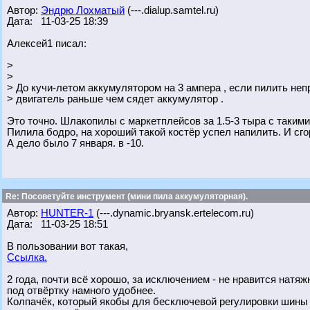
Автор:
Эндрю Лохматый
(---.dialup.samtel.ru)
Дата: 11-03-25 18:39
Алексей1 писал:
>
>
> До кучи-летом аккумулятором на 3 ампера , если пилить неп
> двигатель раньше чем сядет аккумулятор .
Это точно. Шлакопилы с маркетплейсов за 1.5-3 тыра с таким
Пилила бодро, на хороший такой костёр успел напилить. И сгор
А дело было 7 января. в -10.
Re: Посоветуйте инструмент (мини пила аккумуляторная).
Автор:
HUNTER-1
(---.dynamic.bryansk.ertelecom.ru)
Дата: 11-03-25 18:51
В пользовании вот такая,
Ссылка.
2 года, почти всё хорошо, за исключением - не нравится натя
под отвёртку намного удобнее.
Колпачёк, который якобы для бесключевой регулировки шины -