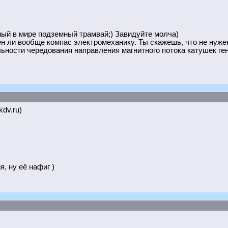
нный в мире подземный трамвай;) Завидуйте молча)
жен ли вообще компас электромеханику. Ты скажешь, что не нуж
льности чередования направления магнитного потока катушек ге
kdv.ru)
, ну её нафиг )