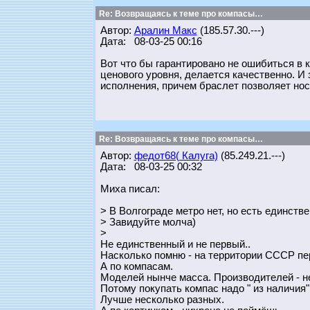
Re: Возвращаясь к теме про компасы…
Автор:
Аралин Макс
(185.57.30.---)
Дата: 08-03-25 00:16
Вот что бы гарантировано не ошибиться в 
ценового уровня, делается качественно. И
исполнения, причем браслет позволяет нос
Re: Возвращаясь к теме про компасы…
Автор:
федот68( Калуга)
(85.249.21.---)
Дата: 08-03-25 00:32
Миха писал:
> В Волгограде метро нет, но есть единств
> Завидуйте молча)
>
Не единственный и не первый..
Насколько помню - на территории СССР пе
А по компасам.
Моделей нынче масса. Производителей - н
Потому покупать компас надо " из наличия"
Лучше несколько разных.