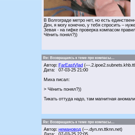
В Волгограде метро нет, но есть единстве
Ден, я могу конечно, у тебя спросить – ну
Зевая - на гифке проверка компасом прави
Чёнить понял?))
Re: Возвращаясь к теме про компасы…
Автор:
FarEastVlad
(---.2.ipoe2.subnets.khb.tt
Дата: 07-03-25 21:00
Миха писал:
> Чёнить понял?))
Тикать оттуда надо, там магнитная аномалия
Re: Возвращаясь к теме про компасы…
Автор:
немановод
(---.dyn.nn.ttknn.net)
Дата: 07-03-25 22:05