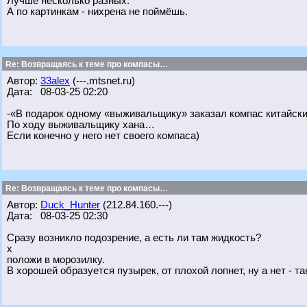
Лучше несколько разных.
А по картинкам - нихрена не поймёшь.
Re: Возвращаясь к теме про компасы…
Автор:
33alex
(---.mtsnet.ru)
Дата: 08-03-25 02:20
-«В подарок одному «выживальщику» заказал компас китайск
По ходу выживальщику хана…
Если конечно у него нет своего компаса)
Re: Возвращаясь к теме про компасы…
Автор:
Duck_Hunter
(212.84.160.---)
Дата: 08-03-25 02:30
Сразу возникло подозрение, а есть ли там жидкость?
х
положи в морозилку.
В хорошей образуется пузырек, от плохой лопнет, ну а нет - так