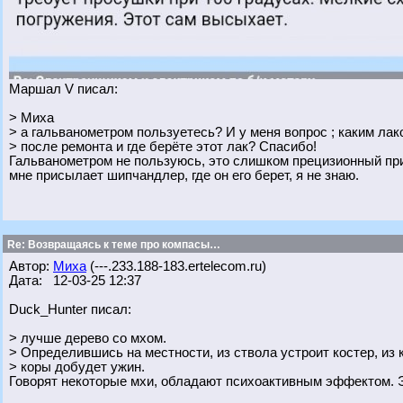
Маршал V писал:
> Миха
> а гальванометром пользуетесь? И у меня вопрос ; каким ла
> после ремонта и где берёте этот лак? Спасибо!
Гальванометром не пользуюсь, это слишком прецизионный приб
мне присылает шипчандлер, где он его берет, я не знаю.
Re: Возвращаясь к теме про компасы…
Автор:
Миха
(---.233.188-183.ertelecom.ru)
Дата: 12-03-25 12:37
Duck_Hunter писал:
> лучше дерево со мхом.
> Определившись на местности, из ствола устроит костер, из 
> коры добудет ужин.
Говорят некоторые мхи, обладают психоактивным эффектом. Э