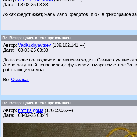
Дата: 08-03-25 03:33
Аххах федот жжёт, жаль мало "федотов" я бы в фикспрайсе заку
Re: Возвращаясь к теме про компасы…
Автор:
VadKudryavtsev
(188.162.141.---)
Дата: 08-03-25 03:38
Да на озоне полно,зачем по магазам ходить.Самые лучшие от
А мне латунный понравился,с футляром,в морском стиле.За по
работающий компас.
Во.
Ссылка.
Re: Возвращаясь к теме про компасы…
Автор:
prof из дома
(176.59.96.---)
Дата: 08-03-25 03:44