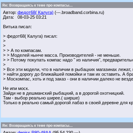
Re: Возвращаясь к теме про компасы…
Автор:
федот68( Калуга)
(---.broadband.corbina.ru)
Дата: 08-03-25 03:21
Витька писал:
> федот68( Калуга) писал:
>
>
> > А по компасам.
> > Моделей нынче масса. Производителей - не меньше.
> > Потому покупать компас надо " из наличия", предварительн
>
> Все эти модели, что в наличии в рыбацких магазинах лежат,
> найти дорогу до ближайшей помойки и там их оставить. А б
> Москомпас, хоть и под заказ - они в наличии далеко не везде
Не ипи моск.
Зайди не в дешманский рыбацкий, а в дорогой охотницкий.
Там - выбор реально ширее.( ширше)
Только в реально самый дорогой лабаз в своей деревне для к
Re: Возвращаясь к теме про компасы…
Автор:
deniss Р80-48АА
(95.54.230.---)