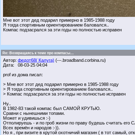
Мне вот этот дед подарил примерно в 1985-1988 году
Я тогда спортивным ориентированием баловался..
Компас подзасрался за эти годы но полностью исправен
Re: Возвращаясь к теме про компасы…
Автор:
федот68( Калуга)
(---.broadband.corbina.ru)
Дата: 08-03-25 04:04
prof из дома писал:
> Мне вот этот дед подарил примерно в 1985-1988 году
> Я тогда спортивным ориентированием баловался..
> Компас подзасрался за эти годы но полностью исправен
Ну..
В 1982-83 такой компас был САМОЙ КРУТьЮ.
Сравни с нынешними топами.
Может и удивишься :-)
Отполируешь - и по гроб жизни по праву будешь считать
Всех времён и народов :-)).
Но я , при визите в крутой охотничий магазин ( в тот самый, о