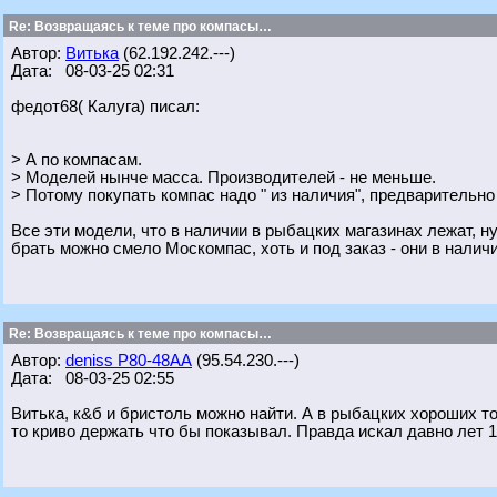
Re: Возвращаясь к теме про компасы…
Автор:
Витька
(62.192.242.---)
Дата: 08-03-25 02:31
федот68( Калуга) писал:
> А по компасам.
> Моделей нынче масса. Производителей - не меньше.
> Потому покупать компас надо " из наличия", предварительно 
Все эти модели, что в наличии в рыбацких магазинах лежат, н
брать можно смело Москомпас, хоть и под заказ - они в наличи
Re: Возвращаясь к теме про компасы…
Автор:
deniss Р80-48АА
(95.54.230.---)
Дата: 08-03-25 02:55
Витька, к&б и бристоль можно найти. А в рыбацких хороших то
то криво держать что бы показывал. Правда искал давно лет 1