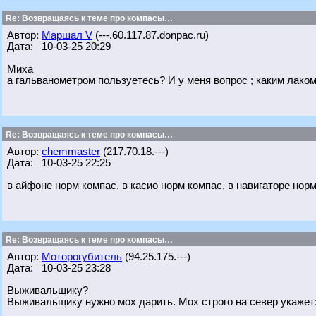
Re: Возвращаясь к теме про компасы…
Автор:
Маршал V
(---.60.117.87.donpac.ru)
Дата: 10-03-25 20:29
Миха
а гальванометром пользуетесь? И у меня вопрос ; каким лаком
Re: Возвращаясь к теме про компасы…
Автор:
chemmaster
(217.70.18.---)
Дата: 10-03-25 22:25
в айфоне норм компас, в касио норм компас, в навигаторе нор
Re: Возвращаясь к теме про компасы…
Автор:
Моторогубитель
(94.25.175.---)
Дата: 10-03-25 23:28
Выживальщику?
Выживальщику нужно мох дарить. Мох строго на север укажет: