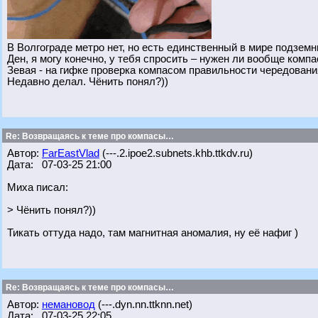
В Волгограде метро нет, но есть единственный в мире подзем
Ден, я могу конечно, у тебя спросить – нужен ли вообще комп
Зевая - на гифке проверка компасом правильности чередовани
Недавно делал. Чёнить понял?))
Re: Возвращаясь к теме про компасы…
Автор:
FarEastVlad
(---.2.ipoe2.subnets.khb.ttkdv.ru)
Дата: 07-03-25 21:00
Миха писал:
> Чёнить понял?))
Тикать оттуда надо, там магнитная аномалия, ну её нафиг )
Re: Возвращаясь к теме про компасы…
Автор:
немановод
(---.dyn.nn.ttknn.net)
Дата: 07-03-25 22:05