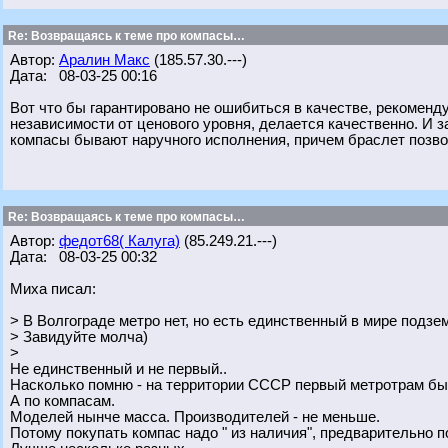
Re: Возвращаясь к теме про компасы…
Автор:
Аралин Макс
(185.57.30.---)
Дата: 08-03-25 00:16
Вот что бы гарантировано не ошибиться в качестве, рекоменд
независимости от ценового уровня, делается качественно. И 
компасы бывают наручного исполнения, причем браслет позвол
Re: Возвращаясь к теме про компасы…
Автор:
федот68( Калуга)
(85.249.21.---)
Дата: 08-03-25 00:32
Миха писал:
> В Волгограде метро нет, но есть единственный в мире подзе
> Завидуйте молча)
>
Не единственный и не первый..
Насколько помню - на территории СССР первый метротрам был
А по компасам.
Моделей нынче масса. Производителей - не меньше.
Потому покупать компас надо " из наличия", предварительно п