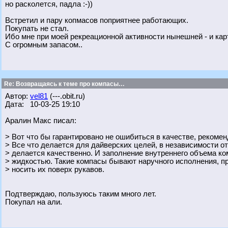
но расколется, падла :-))
Встретил и пару копмасов поприятнее работающих.
Покупать не стал.
Ибо мне при моей рекреационной активности нынешней - и кар
С огромным запасом..
Re: Возвращаясь к теме про компасы…
Автор:
vel81
(---.obit.ru)
Дата: 10-03-25 19:10
Аралин Макс писал:
> Вот что бы гарантировано не ошибиться в качестве, рекоме
> Все что делается для дайверских целей, в независимости от
> делается качественно. И заполнение внутреннего объема к
> жидкостью. Такие компасы бывают наручного исполнения, п
> носить их поверх рукавов.
Подтверждаю, пользуюсь таким много лет.
Покупал на али.