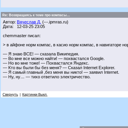
Re: Возвращаясь к теме про компасы…
Автор:
Вячеслав Д.
(---.ipmras.ru)
Дата: 12-03-25 23:05
chemmaster писал:
> в айфоне норм компас, в касио норм компас, в навигаторе н
— Я знаю ВСЕ! — сказала Википедия.
— Во мне все можно найти! — похвастался Googlе.
— Но во мне тоже! — Похвастался Яндекс.
— Кто вы были бы без меня? — Сказал Internet Explorer.
— Я самый главный ,без меня вы никто! — заявил Intеrnеt.
— Ну, ну… — тихо ответило электричество.
Свернуть
|
Картинки Выкл.