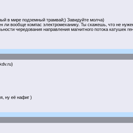
нный в мире подземный трамвай;) Завидуйте молча)
жен ли вообще компас электромеханику. Ты скажешь, что не нуж
льности чередования направления магнитного потока катушек ге
kdv.ru)
, ну её нафиг )