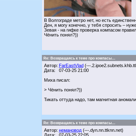
В Волгограде метро нет, но есть единстве
Ден, я могу конечно, у тебя спросить – ну
Зевая - на гифке проверка компасом прави
Чёнить понял?))
Re: Возвращаясь к теме про компасы…
Автор:
FarEastVlad
(---.2.ipoe2.subnets.khb.tt
Дата: 07-03-25 21:00
Миха писал:
> Чёнить понял?))
Тикать оттуда надо, там магнитная аномалия
Re: Возвращаясь к теме про компасы…
Автор:
немановод
(---.dyn.nn.ttknn.net)
Дата: 07-03-25 22:05