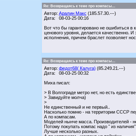
Re: Возвращаясь к теме про компасы…
Автор:
Аралин Макс
(185.57.30.---)
Дата: 08-03-25 00:16
Вот что бы гарантировано не ошибиться в 
ценового уровня, делается качественно. И
исполнения, причем браслет позволяет нос
Re: Возвращаясь к теме про компасы…
Автор:
федот68( Калуга)
(85.249.21.---)
Дата: 08-03-25 00:32
Миха писал:
> В Волгограде метро нет, но есть единств
> Завидуйте молча)
>
Не единственный и не первый..
Насколько помню - на территории СССР пе
А по компасам.
Моделей нынче масса. Производителей - н
Потому покупать компас надо " из наличия"
Лучше несколько разных.