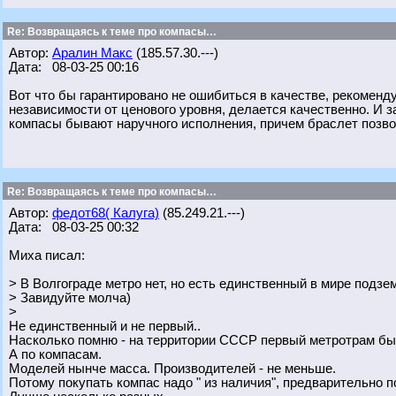
Re: Возвращаясь к теме про компасы…
Автор:
Аралин Макс
(185.57.30.---)
Дата: 08-03-25 00:16
Вот что бы гарантировано не ошибиться в качестве, рекоменд
независимости от ценового уровня, делается качественно. И 
компасы бывают наручного исполнения, причем браслет позвол
Re: Возвращаясь к теме про компасы…
Автор:
федот68( Калуга)
(85.249.21.---)
Дата: 08-03-25 00:32
Миха писал:
> В Волгограде метро нет, но есть единственный в мире подзе
> Завидуйте молча)
>
Не единственный и не первый..
Насколько помню - на территории СССР первый метротрам был
А по компасам.
Моделей нынче масса. Производителей - не меньше.
Потому покупать компас надо " из наличия", предварительно п