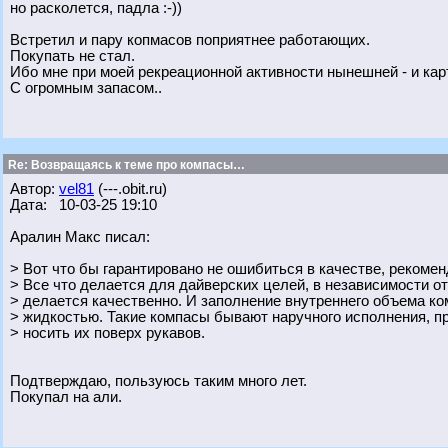
но расколется, падла :-))
Встретил и пару копмасов поприятнее работающих.
Покупать не стал.
Ибо мне при моей рекреационной активности нынешней - и кар
С огромным запасом..
Re: Возвращаясь к теме про компасы…
Автор:
vel81
(---.obit.ru)
Дата: 10-03-25 19:10
Аралин Макс писал:
> Вот что бы гарантировано не ошибиться в качестве, рекоме
> Все что делается для дайверских целей, в независимости от
> делается качественно. И заполнение внутреннего объема к
> жидкостью. Такие компасы бывают наручного исполнения, п
> носить их поверх рукавов.
Подтверждаю, пользуюсь таким много лет.
Покупал на али.