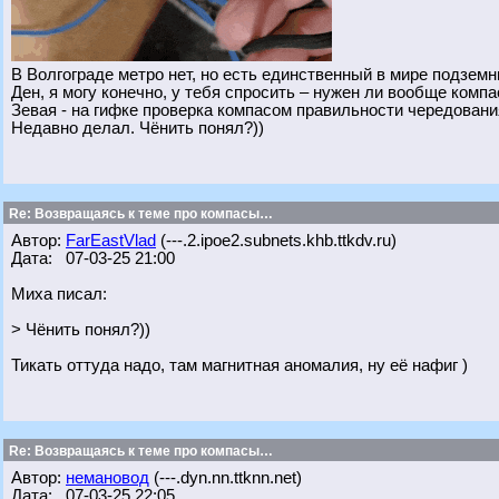
В Волгограде метро нет, но есть единственный в мире подзем
Ден, я могу конечно, у тебя спросить – нужен ли вообще комп
Зевая - на гифке проверка компасом правильности чередовани
Недавно делал. Чёнить понял?))
Re: Возвращаясь к теме про компасы…
Автор:
FarEastVlad
(---.2.ipoe2.subnets.khb.ttkdv.ru)
Дата: 07-03-25 21:00
Миха писал:
> Чёнить понял?))
Тикать оттуда надо, там магнитная аномалия, ну её нафиг )
Re: Возвращаясь к теме про компасы…
Автор:
немановод
(---.dyn.nn.ttknn.net)
Дата: 07-03-25 22:05