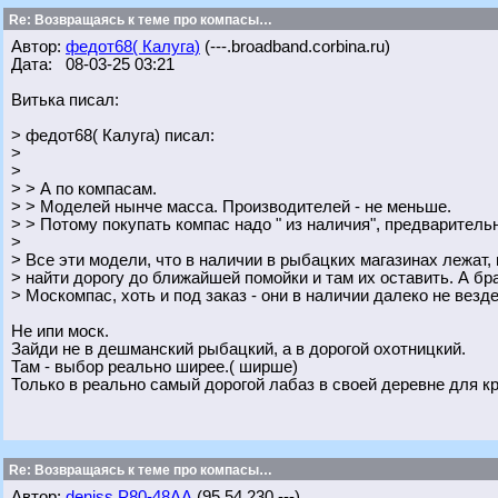
Re: Возвращаясь к теме про компасы…
Автор:
федот68( Калуга)
(---.broadband.corbina.ru)
Дата: 08-03-25 03:21
Витька писал:
> федот68( Калуга) писал:
>
>
> > А по компасам.
> > Моделей нынче масса. Производителей - не меньше.
> > Потому покупать компас надо " из наличия", предварительн
>
> Все эти модели, что в наличии в рыбацких магазинах лежат,
> найти дорогу до ближайшей помойки и там их оставить. А б
> Москомпас, хоть и под заказ - они в наличии далеко не везде
Не ипи моск.
Зайди не в дешманский рыбацкий, а в дорогой охотницкий.
Там - выбор реально ширее.( ширше)
Только в реально самый дорогой лабаз в своей деревне для к
Re: Возвращаясь к теме про компасы…
Автор:
deniss Р80-48АА
(95.54.230.---)