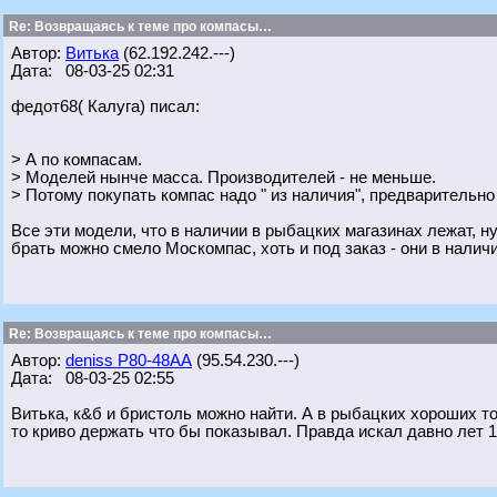
Re: Возвращаясь к теме про компасы…
Автор:
Витька
(62.192.242.---)
Дата: 08-03-25 02:31
федот68( Калуга) писал:
> А по компасам.
> Моделей нынче масса. Производителей - не меньше.
> Потому покупать компас надо " из наличия", предварительно 
Все эти модели, что в наличии в рыбацких магазинах лежат, н
брать можно смело Москомпас, хоть и под заказ - они в наличи
Re: Возвращаясь к теме про компасы…
Автор:
deniss Р80-48АА
(95.54.230.---)
Дата: 08-03-25 02:55
Витька, к&б и бристоль можно найти. А в рыбацких хороших то
то криво держать что бы показывал. Правда искал давно лет 1