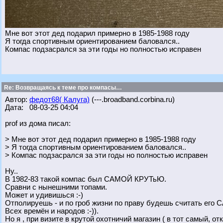
Мне вот этот дед подарил примерно в 1985-1988 году
Я тогда спортивным ориентированием баловался..
Компас подзасрался за эти годы но полностью исправен
Re: Возвращаясь к теме про компасы…
Автор:
федот68( Калуга)
(---.broadband.corbina.ru)
Дата: 08-03-25 04:04
prof из дома писал:
> Мне вот этот дед подарил примерно в 1985-1988 году
> Я тогда спортивным ориентированием баловался..
> Компас подзасрался за эти годы но полностью исправен
Ну..
В 1982-83 такой компас был САМОЙ КРУТьЮ.
Сравни с нынешними топами.
Может и удивишься :-)
Отполируешь - и по гроб жизни по праву будешь считать
Всех времён и народов :-)).
Но я , при визите в крутой охотничий магазин ( в тот самый, о