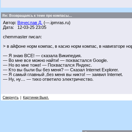
Re: Возвращаясь к теме про компасы…
Автор:
Вячеслав Д.
(---.ipmras.ru)
Дата: 12-03-25 23:05
chemmaster писал:
> в айфоне норм компас, в касио норм компас, в навигаторе н
— Я знаю ВСЕ! — сказала Википедия.
— Во мне все можно найти! — похвастался Googlе.
— Но во мне тоже! — Похвастался Яндекс.
— Кто вы были бы без меня? — Сказал Internet Explorer.
— Я самый главный ,без меня вы никто! — заявил Intеrnеt.
— Ну, ну… — тихо ответило электричество.
Свернуть
|
Картинки Выкл.