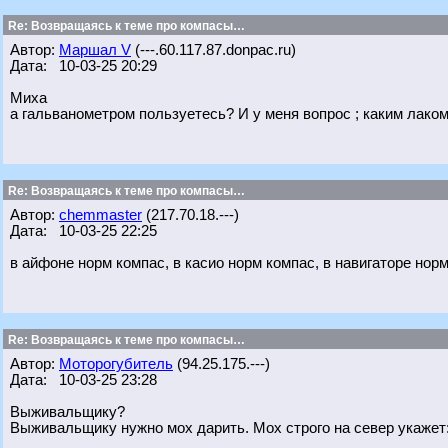
Re: Возвращаясь к теме про компасы…
Автор:
Маршал V
(---.60.117.87.donpac.ru)
Дата: 10-03-25 20:29
Миха
а гальванометром пользуетесь? И у меня вопрос ; каким лаком
Re: Возвращаясь к теме про компасы…
Автор:
chemmaster
(217.70.18.---)
Дата: 10-03-25 22:25
в айфоне норм компас, в касио норм компас, в навигаторе нор
Re: Возвращаясь к теме про компасы…
Автор:
Моторогубитель
(94.25.175.---)
Дата: 10-03-25 23:28
Выживальщику?
Выживальщику нужно мох дарить. Мох строго на север укажет: