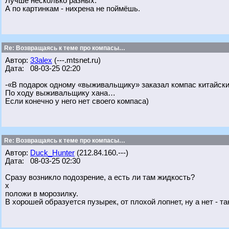
Лучше несколько разных.
А по картинкам - нихрена не поймёшь.
Re: Возвращаясь к теме про компасы…
Автор:
33alex
(---.mtsnet.ru)
Дата: 08-03-25 02:20
-«В подарок одному «выживальщику» заказал компас китайск
По ходу выживальщику хана…
Если конечно у него нет своего компаса)
Re: Возвращаясь к теме про компасы…
Автор:
Duck_Hunter
(212.84.160.---)
Дата: 08-03-25 02:30
Сразу возникло подозрение, а есть ли там жидкость?
х
положи в морозилку.
В хорошей образуется пузырек, от плохой лопнет, ну а нет - так