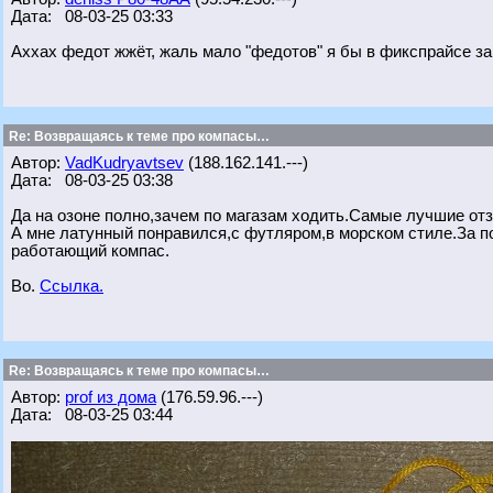
Дата: 08-03-25 03:33
Аххах федот жжёт, жаль мало "федотов" я бы в фикспрайсе заку
Re: Возвращаясь к теме про компасы…
Автор:
VadKudryavtsev
(188.162.141.---)
Дата: 08-03-25 03:38
Да на озоне полно,зачем по магазам ходить.Самые лучшие от
А мне латунный понравился,с футляром,в морском стиле.За по
работающий компас.
Во.
Ссылка.
Re: Возвращаясь к теме про компасы…
Автор:
prof из дома
(176.59.96.---)
Дата: 08-03-25 03:44