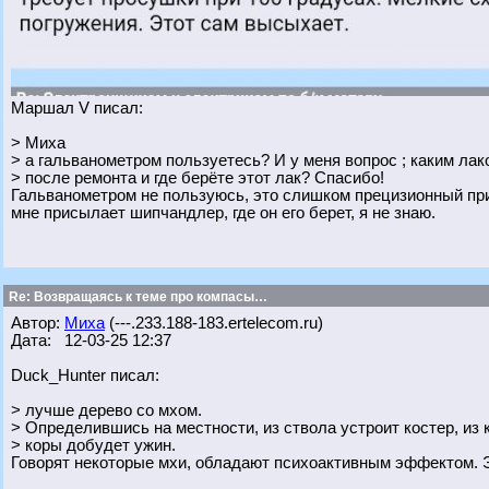
Маршал V писал:
> Миха
> а гальванометром пользуетесь? И у меня вопрос ; каким ла
> после ремонта и где берёте этот лак? Спасибо!
Гальванометром не пользуюсь, это слишком прецизионный приб
мне присылает шипчандлер, где он его берет, я не знаю.
Re: Возвращаясь к теме про компасы…
Автор:
Миха
(---.233.188-183.ertelecom.ru)
Дата: 12-03-25 12:37
Duck_Hunter писал:
> лучше дерево со мхом.
> Определившись на местности, из ствола устроит костер, из 
> коры добудет ужин.
Говорят некоторые мхи, обладают психоактивным эффектом. Э