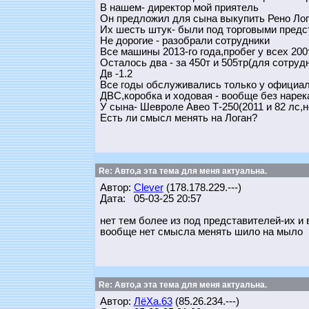
В нашем- директор мой приятель
Он предложил для сына выкупить Рено Лог
Их шесть штук- были под торговыми пред
Не дорогие - разобрали сотрудники
Все машины 2013-го года,пробег у всех 200
Осталось два - за 450т и 505тр(для сотруд
Дв -1.2
Все годы обслуживались только у официа
ДВС,коробка и ходовая - вообще без нарек
У сына- Шевроле Авео Т-250(2011 и 82 лс,н
Есть ли смысл менять на Логан?
Re: Авто,а эта тема для меня актуальна.
Автор:
Clever
(178.178.229.---)
Дата: 05-03-25 20:57
нет тем более из под представителей-их и 
вообще нет смысла менять шило на мыло
Re: Авто,а эта тема для меня актуальна.
Автор:
ЛёХа.63
(85.26.234.---)