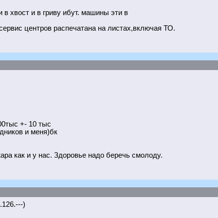
 в хвост и в гриву ибут. машины эти в
 сервис центров распечатана на листах,включая ТО.
00тыс +- 10 тыс
удников и меня)бк
жара как и у нас. Здоровье надо беречь смолоду.
126.---)