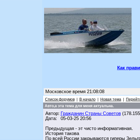
Как прави
Московское время 21:08:08
Список форумов
|
В начало
|
Новая тема
|
Перейти
Авто,а эта тема для меня актуальна.
Автор:
Гражданин Страны Советов
(178.155.
Дата: 05-03-25 20:56
Предыдущая - эт чисто информативная.
История такова
По всей России закрываются гиперы Зельг