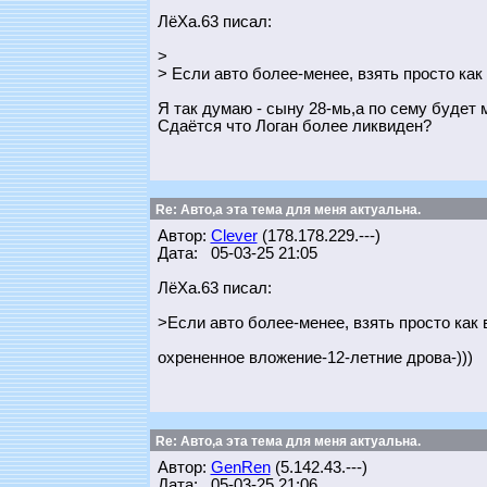
ЛёХа.63 писал:
>
> Если авто более-менее, взять просто как
Я так думаю - сыну 28-мь,а по сему будет м
Сдаётся что Логан более ликвиден?
Re: Авто,а эта тема для меня актуальна.
Автор:
Clever
(178.178.229.---)
Дата: 05-03-25 21:05
ЛёХа.63 писал:
>Если авто более-менее, взять просто как
охрененное вложение-12-летние дрова-)))
Re: Авто,а эта тема для меня актуальна.
Автор:
GenRen
(5.142.43.---)
Дата: 05-03-25 21:06