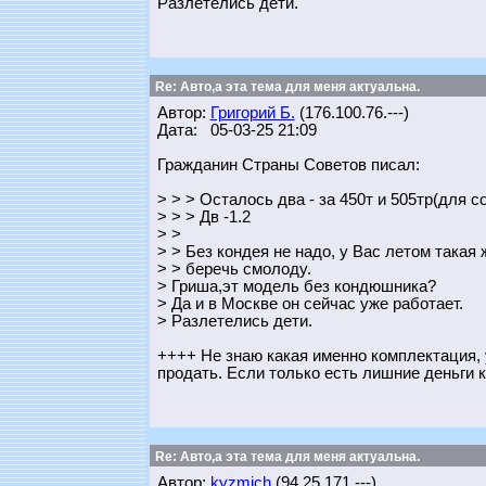
Разлетелись дети.
Re: Авто,а эта тема для меня актуальна.
Автор:
Григорий Б.
(176.100.76.---)
Дата: 05-03-25 21:09
Гражданин Страны Советов писал:
> > > Осталось два - за 450т и 505тр(для с
> > > Дв -1.2
> >
> > Без кондея не надо, у Вас летом такая 
> > беречь смолоду.
> Гриша,эт модель без кондюшника?
> Да и в Москве он сейчас уже работает.
> Разлетелись дети.
++++ Не знаю какая именно комплектация, 
продать. Если только есть лишние деньги к
Re: Авто,а эта тема для меня актуальна.
Автор:
kyzmich
(94.25.171.---)