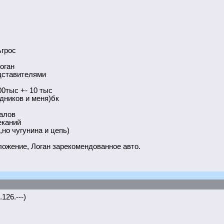
ьгрос
оган
дставителями
00тыс +- 10 тыс
удников и меня)бк
алов
еканий
,но чугунина и цепь)
ложение, Логан зарекомендованное авто.
126.---)