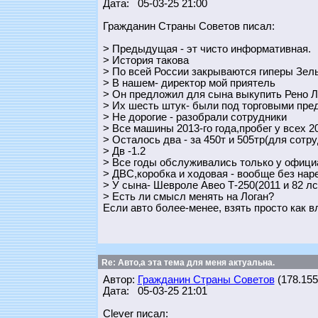
Дата: 05-03-25 21:00
Гражданин Страны Советов писал:
> Предыдущая - эт чисто информативная.
> История такова
> По всей России закрываются гиперы Зел
> В нашем- директор мой приятель
> Он предложил для сына выкупить Рено Л
> Их шесть штук- были под торговыми пре
> Не дорогие - разобрали сотрудники
> Все машины 2013-го года,пробег у всех 2
> Осталось два - за 450т и 505тр(для сотр
> Дв -1.2
> Все годы обслуживались только у офици
> ДВС,коробка и ходовая - вообще без нар
> У сына- Шевроле Авео Т-250(2011 и 82 лс
> Есть ли смысл менять на Логан?
Если авто более-менее, взять просто как в
Re: Авто,а эта тема для меня актуальна.
Автор:
Гражданин Страны Советов
(178.155.
Дата: 05-03-25 21:01
Clever писал: