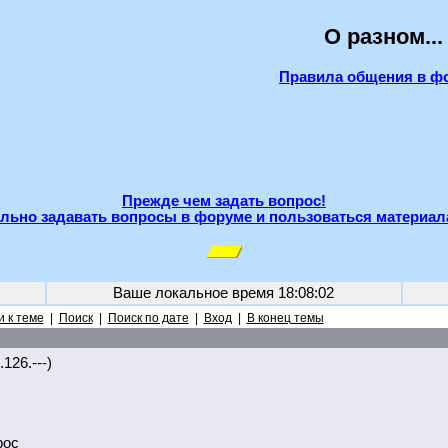
О разном...
Правила общения в ф
Прежде чем задать вопрос!
льно задавать вопросы в форуме и пользоваться материал
Ваше локальное время
18:08:02
 к теме
|
Поиск
|
Поиск по дате
|
Вход
|
В конец темы
126.---)
рос