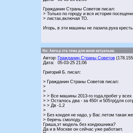
Гражданин Страны Советов писал:
> Только по городу и вся история посещен
> листах,включая ТО.
Игорь, в эти машины не лазила рука кресть
Re: Авто,а эта тема для меня актуальна.
Автор:
Гражданин Страны Советов
(178.155.
Дата: 05-03-25 21:06
Григорий Б. писал:
> Гражданин Страны Советов писал:
>
>
> > Все машины 2013-го года,пробег у всех
> > Осталось два - за 450т и 505тр(для со
> > Дв -1.2
>
> Без кондея не надо, у Вас летом такая же
> беречь смолоду.
Гриша,эт модель без кондюшника?
Да и в Москве он сейчас уже работает.