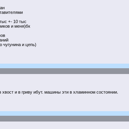
ан
ставителями
тыс +- 10 тыс
ников и меня)бк
лов
аний
о чугунина и цепь)
в хвост и в гриву ибут. машины эти в хламинном состоянии.