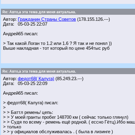
Re: Авто,а эта тема для меня актуальна.
Автор:
Гражданин Страны Советов
(178.155.126.---)
Дата: 05-03-25 22:07
Андрей65 писал:
> Так какой Логан то 1.2 или 1.6 ? Я так и не понял ))
Выше накладная - тот который по цене 454тыс руб
Re: Авто,а эта тема для меня актуальна.
Автор:
федот68( Калуга)
(85.249.23.---)
Дата: 05-03-25 22:09
Андрей65 писал:
> федот68( Калуга) писал:
>
> > Баттл ремень/ цепь:
> > У моей гранты пробег 148700 км ( сейчас только глянул)
> > Судя по всему - ремень ещё родной. ( ессно Гётц).Ибо ма
> только
> > у официалов обслуживалась . ( была в лизинге )