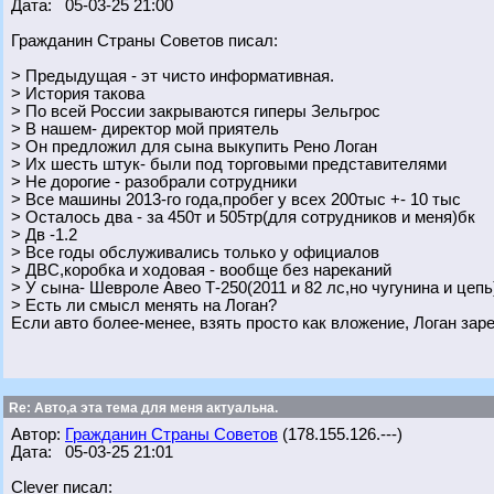
Дата: 05-03-25 21:00
Гражданин Страны Советов писал:
> Предыдущая - эт чисто информативная.
> История такова
> По всей России закрываются гиперы Зельгрос
> В нашем- директор мой приятель
> Он предложил для сына выкупить Рено Логан
> Их шесть штук- были под торговыми представителями
> Не дорогие - разобрали сотрудники
> Все машины 2013-го года,пробег у всех 200тыс +- 10 тыс
> Осталось два - за 450т и 505тр(для сотрудников и меня)бк
> Дв -1.2
> Все годы обслуживались только у официалов
> ДВС,коробка и ходовая - вообще без нареканий
> У сына- Шевроле Авео Т-250(2011 и 82 лс,но чугунина и цепь
> Есть ли смысл менять на Логан?
Если авто более-менее, взять просто как вложение, Логан зар
Re: Авто,а эта тема для меня актуальна.
Автор:
Гражданин Страны Советов
(178.155.126.---)
Дата: 05-03-25 21:01
Clever писал: