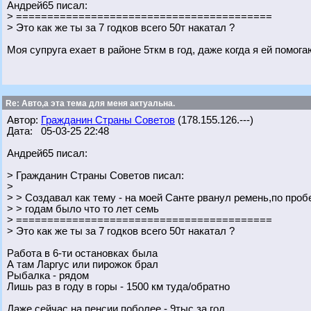
Андрей65 писал:
> =========================================
> Это как же ты за 7 годков всего 50т накатал ?
Моя супруга ехает в районе 5ткм в год, даже когда я ей помога
Re: Авто,а эта тема для меня актуальна.
Автор:
Гражданин Страны Советов
(178.155.126.---)
Дата: 05-03-25 22:48
Андрей65 писал:
> Гражданин Страны Советов писал:
>
> > Создавал как тему - на моей Санте рванул ремень,по проб
> > годам было что то лет семь
> =========================================
> Это как же ты за 7 годков всего 50т накатал ?
Работа в 6-ти остановках была
А там Ларгус или пирожок брал
Рыбалка - рядом
Лишь раз в году в горы - 1500 км туда/обратно
Даже сейчас на пенсии поболее - 9тыс за год