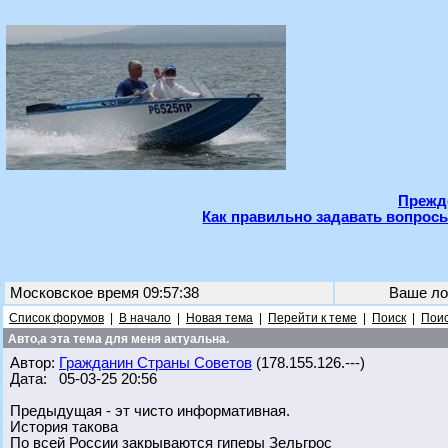
Прежде
Как правильно задавать вопросы
Московское время 09:57:38
Ваше ло
Список форумов
|
В начало
|
Новая тема
|
Перейти к теме
|
Поиск
|
Поис
Авто,а эта тема для меня актуальна.
Автор:
Гражданин Страны Советов
(178.155.126.---)
Дата: 05-03-25 20:56
Предыдущая - эт чисто информативная.
История такова
По всей России закрываются гиперы Зельгрос