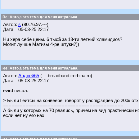
Re: Авто,а эта тема для меня актуальна.
Автор:
s
(80.76.97.---)
Дата: 05-03-25 22:17
Ни хера себе цены. 6 тыс$ за 13-ти летний хламидиоз?
Могит лучше Матизы 4-ре штуки?))
Re: Авто,а эта тема для меня актуальна.
Автор:
Андрей65
(---.broadband.corbina.ru)
Дата: 05-03-25 22:17
evird писал:
> Были Гейтсы на конвеере, говорят у расп@здяев до 200к от
===========================================
А были у которых на 70 рвались, причем на вид практически 
если нет ну его нах.