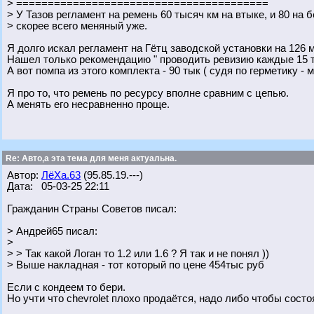
> ========================================
> У Тазов регламент на ремень 60 тысяч км на втыке, и 80 на б
> скорее всего меняный уже.
Я долго искал регламент на Гётц заводской установки на 126 
Нашел только рекомендацию " проводить ревизию каждые 15 
А вот помпа из этого комплекта - 90 тык ( судя по герметику - 
Я про то, что ремень по ресурсу вполне сравним с цепью.
А менять его несравненно проще.
Re: Авто,а эта тема для меня актуальна.
Автор:
ЛёХа.63
(95.85.19.---)
Дата: 05-03-25 22:11
Гражданин Страны Советов писал:
> Андрей65 писал:
>
> > Так какой Логан то 1.2 или 1.6 ? Я так и не понял ))
> Выше накладная - тот который по цене 454тыс руб
Если с кондеем то бери.
Но учти что chevrolet плохо продаётся, надо либо чтобы сос