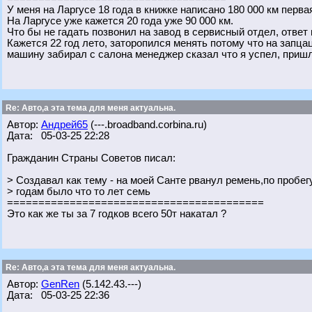
У меня на Ларгусе 18 года в книжке написано 180 000 км перва
На Ларгусе уже кажется 20 года уже 90 000 км.
Что бы не гадать позвонил на завод в сервисный отдел, ответ
Кажется 22 год лето, заторопился менять потому что на запца
машину забирал с салона менеджер сказал что я успел, пришла
Re: Авто,а эта тема для меня актуальна.
Автор:
Андрей65
(---.broadband.corbina.ru)
Дата: 05-03-25 22:28
Гражданин Страны Советов писал:
> Создавал как тему - на моей Санте рванул ремень,по пробег
> годам было что то лет семь
=========================================
Это как же ты за 7 годков всего 50т накатал ?
Re: Авто,а эта тема для меня актуальна.
Автор:
GenRen
(5.142.43.---)
Дата: 05-03-25 22:36