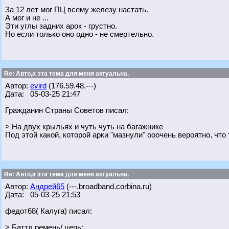
За 12 лет мог ПЦ всему железу настать.
А мог и не ...
Эти углы задних арок - грустно.
Но если только оно одно - не смертельно.
Re: Авто,а эта тема для меня актуальна.
Автор:
evird
(176.59.48.---)
Дата: 05-03-25 21:47
Гражданин Страны Советов писал:
> На двух крыльях и чуть чуть на багажнике
Под этой какой, которой арки "мазнули" ооочень вероятно, что
Re: Авто,а эта тема для меня актуальна.
Автор:
Андрей65
(---.broadband.corbina.ru)
Дата: 05-03-25 21:53
федот68( Калуга) писал:
> Баттл ремень/ цепь: