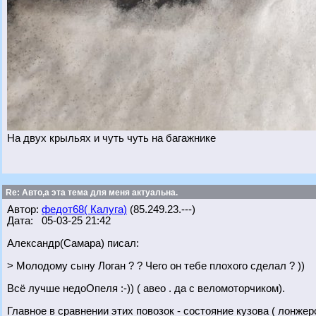
На двух крыльях и чуть чуть на багажнике
Re: Авто,а эта тема для меня актуальна.
Автор:
федот68( Калуга)
(85.249.23.---)
Дата: 05-03-25 21:42
Александр(Самара) писал:
> Молодому сыну Логан ? ? Чего он тебе плохого сделал ? ))
Всё лучше недоОпеля :-)) ( авео . да с веломоторчиком).
Главное в сравнении этих повозок - состояние кузова ( лонжеро