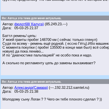
Re: Авто,а эта тема для меня актуальна.
Автор:
федот68( Калуга)
(85.249.23.---)
Дата: 05-03-25 21:37
Баттл ремень/ цепь:
У моей гранты пробег 148700 км ( сейчас только глянул)
Судя по всему - ремень ещё родной. ( ессно Гётц).Ибо машинк
С момента покупки ( пробег 135500 в конце мая был) всё соби
новую) да пока лениво...
И по "диагностике пальпацией" не особо пока и надо.
А сколько по регламенту цепь до замены выхаживает?
Re: Авто,а эта тема для меня актуальна.
Автор:
Александр(Самара)
(---.192.32.212.samtel.ru)
Дата: 05-03-25 21:38
Молодому сыну Логан ? ? Чего он тебе плохого сделал ? ))