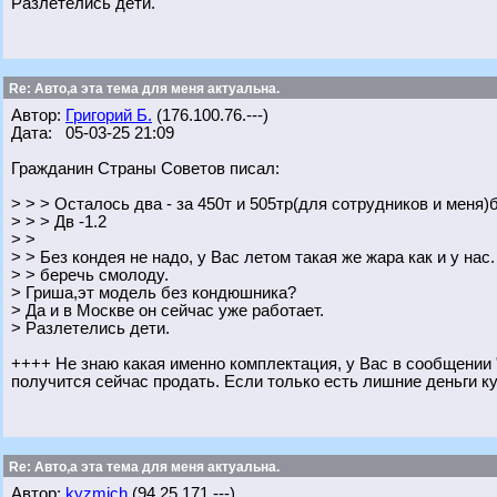
Разлетелись дети.
Re: Авто,а эта тема для меня актуальна.
Автор:
Григорий Б.
(176.100.76.---)
Дата: 05-03-25 21:09
Гражданин Страны Советов писал:
> > > Осталось два - за 450т и 505тр(для сотрудников и меня)
> > > Дв -1.2
> >
> > Без кондея не надо, у Вас летом такая же жара как и у нас
> > беречь смолоду.
> Гриша,эт модель без кондюшника?
> Да и в Москве он сейчас уже работает.
> Разлетелись дети.
++++ Не знаю какая именно комплектация, у Вас в сообщении "
получится сейчас продать. Если только есть лишние деньги ку
Re: Авто,а эта тема для меня актуальна.
Автор:
kyzmich
(94.25.171.---)