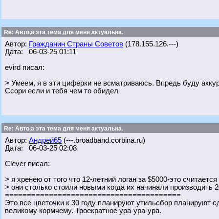
Re: Авто,а эта тема для меня актуальна.
Автор:
Гражданин Страны Советов
(178.155.126.---)
Дата: 06-03-25 01:11
evird писал:
> Умеем, я в эти циферки не всматриваюсь. Впредь буду акку
Ссори если и тебя чем то обидел
Re: Авто,а эта тема для меня актуальна.
Автор:
Андрей65
(---.broadband.corbina.ru)
Дата: 06-03-25 02:08
Clever писал:
> я хренею от того что 12-летний логан за $5000-это считается
> они столько стоили новыми когда их начинали производить 2
========================================
Это все цветочки к 30 году планируют утильсбор планируют с
великому кормчему. Троекратное ура-ура-ура.