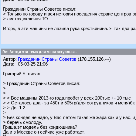
Гражданин Страны Советов писал:
> Только по городу и вся история посещения сервис центров р
> листах,включая ТО.
Игорь, в эти машины не лазила рука крестьянина. Я так два р
Re: Авто,а эта тема для меня актуальна.
Автор:
Гражданин Страны Советов
(178.155.126.---)
Дата: 05-03-25 21:06
Григорий Б. писал:
> Гражданин Страны Советов писал:
>
>
> > Все машины 2013-го года,пробег у всех 200тыс +- 10 тыс
> > Осталось два - за 450т и 505тр(для сотрудников и меня)бк
> > Дв -1.2
>
> Без кондея не надо, у Вас летом такая же жара как и у нас. 
> беречь смолоду.
Гриша,эт модель без кондюшника?
Да и в Москве он сейчас уже работает.