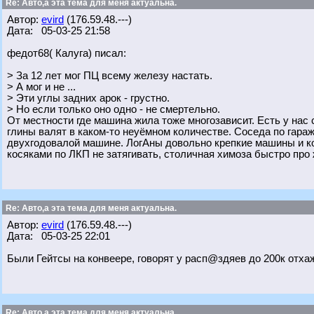
Re: Авто,а эта тема для меня актуальна.
Автор:
evird
(176.59.48.---)
Дата: 05-03-25 21:58
федот68( Калуга) писал:
> За 12 лет мог ПЦ всему железу настать.
> А мог и не ...
> Эти углы задних арок - грустно.
> Но если только оно одно - не смертельно.
От местности где машина жила тоже многозависит. Есть у нас с
глины валят в каком-то неуёмном количестве. Соседа по гара
двухгодовалой машине. ЛогАны довольно крепкие машины и кор
косяками по ЛКП не затягивать, столичная химоза быстро про
Re: Авто,а эта тема для меня актуальна.
Автор:
evird
(176.59.48.---)
Дата: 05-03-25 22:01
Были Гейтсы на конвеере, говорят у расп@здяев до 200к отха
Re: Авто,а эта тема для меня актуальна.