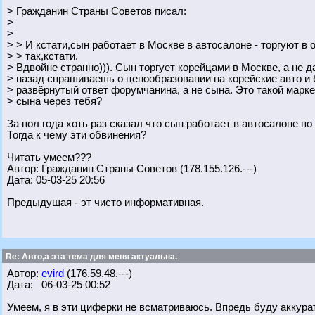
> Гражданин Страны Советов писал:
>
>
> > И кстати,сын работает в Москве в автосалоне - торгуют в
> > так,кстати.
> Вдвойне странно))). Сын торгует корейцами в Москве, а не д
> назад спрашиваешь о ценообразовании на корейские авто и 
> развёрнутый ответ форумчанина, а не сына. Это такой марк
> сына через тебя?
За пол года хоть раз сказал что сын работает в автосалоне по
Тогда к чему эти обвинения?
Читать умеем???
Автор: Гражданин Страны Советов (178.155.126.---)
Дата: 05-03-25 20:56
Предыдущая - эт чисто информативная.
Re: Авто,а эта тема для меня актуальна.
Автор:
evird
(176.59.48.---)
Дата: 06-03-25 00:52
Умеем, я в эти циферки не всматриваюсь. Впредь буду аккура