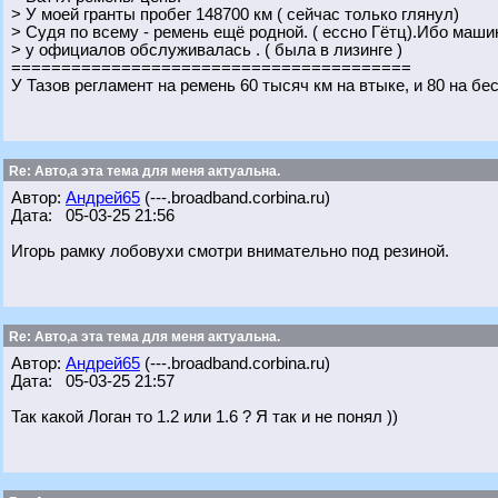
> У моей гранты пробег 148700 км ( сейчас только глянул)
> Судя по всему - ремень ещё родной. ( ессно Гётц).Ибо маши
> у официалов обслуживалась . ( была в лизинге )
========================================
У Тазов регламент на ремень 60 тысяч км на втыке, и 80 на бе
Re: Авто,а эта тема для меня актуальна.
Автор:
Андрей65
(---.broadband.corbina.ru)
Дата: 05-03-25 21:56
Игорь рамку лобовухи смотри внимательно под резиной.
Re: Авто,а эта тема для меня актуальна.
Автор:
Андрей65
(---.broadband.corbina.ru)
Дата: 05-03-25 21:57
Так какой Логан то 1.2 или 1.6 ? Я так и не понял ))