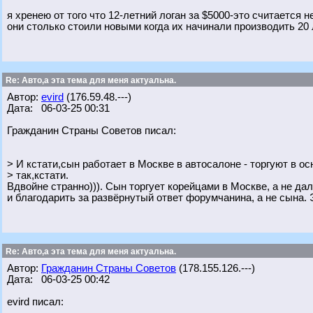
я хренею от того что 12-летний логан за $5000-это считается 
они столько стоили новыми когда их начинали производить 20 
Re: Авто,а эта тема для меня актуальна.
Автор:
evird
(176.59.48.---)
Дата: 06-03-25 00:31
Гражданин Страны Советов писал:
> И кстати,сын работает в Москве в автосалоне - торгуют в о
> так,кстати.
Вдвойне странно))). Сын торгует корейцами в Москве, а не да
и благодарить за развёрнутый ответ форумчанина, а не сына. 
Re: Авто,а эта тема для меня актуальна.
Автор:
Гражданин Страны Советов
(178.155.126.---)
Дата: 06-03-25 00:42
evird писал: