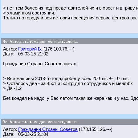
> нет тем более из под представителей-их и в хвост и в гриву 
> хламинном состоянии.
Только по городу и вся история посещения сервис центров ра
Re: Авто,а эта тема для меня актуальна.
Автор:
Григорий Б.
(176.100.76.---)
Дата: 05-03-25 21:02
Гражданин Страны Советов писал:
> Все машины 2013-го года,пробег у всех 200тыс +- 10 тыс
> Осталось два - за 450т и 505тр(для сотрудников и меня)бк
> Дв -1.2
Без кондея не надо, у Вас летом такая же жара как и у нас. З
Re: Авто,а эта тема для меня актуальна.
Автор:
Гражданин Страны Советов
(178.155.126.---)
Дата: 05-03-25 21:04