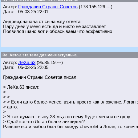
Автор:
Гражданин Страны Советов
(178.155.126.---)
Дата: 05-03-25 22:01
Андрей,сначала от сына жду ответа
Пару дней у меня есть,да и никто не заставляет
Появился шанс,вот и обсасываем что эффективно
Re: Авто,а эта тема для меня актуальна.
Автор:
ЛёХа.63
(95.85.19.---)
Дата: 05-03-25 22:05
Гражданин Страны Советов писал:
> ЛёХа.63 писал:
>
> >
> > Если авто более-менее, взять просто как вложение, Логан
> авто.
>
> Я так думаю - сыну 28-мь,а по сему будет меня и не одну.
> Сдаётся что Логан более ликвиден?
Раньше если выбор был бы между chevrolet и Логан, то конечн