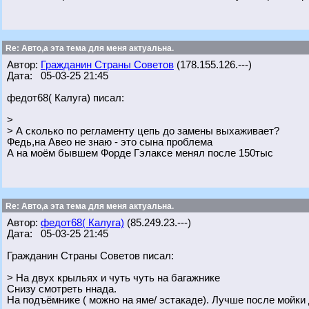
Re: Авто,а эта тема для меня актуальна.
Автор:
Гражданин Страны Советов
(178.155.126.---)
Дата: 05-03-25 21:45
федот68( Калуга) писал:
>
> А сколько по регламенту цепь до замены выхаживает?
Федь,на Авео не знаю - это сына проблема
А на моём бывшем Форде Гэлаксе менял после 150тыс
Re: Авто,а эта тема для меня актуальна.
Автор:
федот68( Калуга)
(85.249.23.---)
Дата: 05-03-25 21:45
Гражданин Страны Советов писал:
> На двух крыльях и чуть чуть на багажнике
Снизу смотреть ннада.
На подъёмнике ( можно на яме/ эстакаде). Лучше после мойки