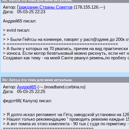
Re: Авто,а эта тема для меня актуальна.
Автор:
Гражданин Страны Советов
(178.155.126.---)
Дата: 05-03-25 22:23
Андрей65 писал:
> evird писал:
>
> > Были Гейтсы на конвеере, говорят у расп@здяев до 200к 
> ===========================================
> А были у которых на 70 рвались, причем на вид практически
> износа. Если мотор безвтыковый можно рискнуть, если нет ну
Создавал как тему - на моей Санте рванул ремень,по пробегу 
Re: Авто,а эта тема для меня актуальна.
Автор:
Андрей65
(---.broadband.corbina.ru)
Дата: 05-03-25 22:25
федот68( Калуга) писал:
> Я долго искал регламент на Гётц заводской установки на 126
> Нашел только рекомендацию " проводить ревизию каждые 15
> А вот помпа из этого комплекта - 90 тык ( судя по герметику 
===================================