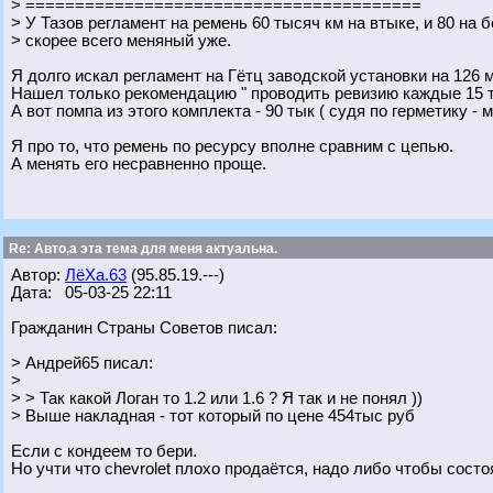
> ========================================
> У Тазов регламент на ремень 60 тысяч км на втыке, и 80 на б
> скорее всего меняный уже.
Я долго искал регламент на Гётц заводской установки на 126 
Нашел только рекомендацию " проводить ревизию каждые 15 
А вот помпа из этого комплекта - 90 тык ( судя по герметику - 
Я про то, что ремень по ресурсу вполне сравним с цепью.
А менять его несравненно проще.
Re: Авто,а эта тема для меня актуальна.
Автор:
ЛёХа.63
(95.85.19.---)
Дата: 05-03-25 22:11
Гражданин Страны Советов писал:
> Андрей65 писал:
>
> > Так какой Логан то 1.2 или 1.6 ? Я так и не понял ))
> Выше накладная - тот который по цене 454тыс руб
Если с кондеем то бери.
Но учти что chevrolet плохо продаётся, надо либо чтобы сос