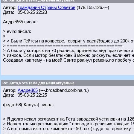
Re: Авто,а эта тема для меня актуальна.
Автор:
Гражданин Страны Советов
(178.155.126.---)
Дата: 05-03-25 22:23
Андрей65 писал:
> evird писал:
>
> > Были Гейтсы на конвеере, говорят у расп@здяев до 200к 
> ===========================================
> А были у которых на 70 рвались, причем на вид практически
> износа. Если мотор безвтыковый можно рискнуть, если нет ну
Создавал как тему - на моей Санте рванул ремень,по пробегу 
Re: Авто,а эта тема для меня актуальна.
Автор:
Андрей65
(---.broadband.corbina.ru)
Дата: 05-03-25 22:25
федот68( Калуга) писал:
> Я долго искал регламент на Гётц заводской установки на 126
> Нашел только рекомендацию " проводить ревизию каждые 15
> А вот помпа из этого комплекта - 90 тык ( судя по герметику 
===================================