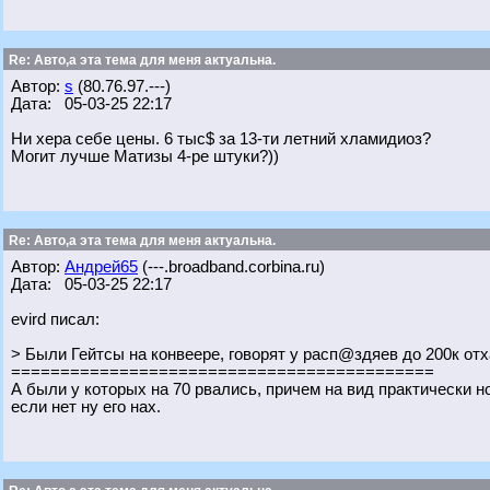
Re: Авто,а эта тема для меня актуальна.
Автор:
s
(80.76.97.---)
Дата: 05-03-25 22:17
Ни хера себе цены. 6 тыс$ за 13-ти летний хламидиоз?
Могит лучше Матизы 4-ре штуки?))
Re: Авто,а эта тема для меня актуальна.
Автор:
Андрей65
(---.broadband.corbina.ru)
Дата: 05-03-25 22:17
evird писал:
> Были Гейтсы на конвеере, говорят у расп@здяев до 200к от
===========================================
А были у которых на 70 рвались, причем на вид практически 
если нет ну его нах.