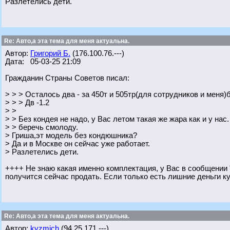
Разлетелись дети.
Re: Авто,а эта тема для меня актуальна.
Автор:
Григорий Б.
(176.100.76.---)
Дата: 05-03-25 21:09
Гражданин Страны Советов писал:
> > > Осталось два - за 450т и 505тр(для сотрудников и меня)
> > > Дв -1.2
> >
> > Без кондея не надо, у Вас летом такая же жара как и у нас
> > беречь смолоду.
> Гриша,эт модель без кондюшника?
> Да и в Москве он сейчас уже работает.
> Разлетелись дети.
++++ Не знаю какая именно комплектация, у Вас в сообщении "
получится сейчас продать. Если только есть лишние деньги ку
Re: Авто,а эта тема для меня актуальна.
Автор:
kyzmich
(94.25.171.---)