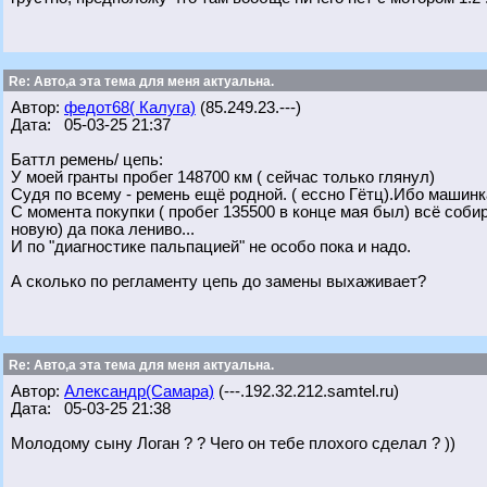
Re: Авто,а эта тема для меня актуальна.
Автор:
федот68( Калуга)
(85.249.23.---)
Дата: 05-03-25 21:37
Баттл ремень/ цепь:
У моей гранты пробег 148700 км ( сейчас только глянул)
Судя по всему - ремень ещё родной. ( ессно Гётц).Ибо машинк
С момента покупки ( пробег 135500 в конце мая был) всё соби
новую) да пока лениво...
И по "диагностике пальпацией" не особо пока и надо.
А сколько по регламенту цепь до замены выхаживает?
Re: Авто,а эта тема для меня актуальна.
Автор:
Александр(Самара)
(---.192.32.212.samtel.ru)
Дата: 05-03-25 21:38
Молодому сыну Логан ? ? Чего он тебе плохого сделал ? ))