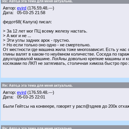
Re: Авто,а эта тема для меня актуальна.
Автор:
evird
(176.59.48.---)
Дата: 05-03-25 21:58
федот68( Калуга) писал:
> За 12 лет мог ПЦ всему железу настать.
> А мог и не ...
> Эти углы задних арок - грустно.
> Но если только оно одно - не смертельно.
От местности где машина жила тоже многозависит. Есть у нас с
глины валят в каком-то неуёмном количестве. Соседа по гара
двухгодовалой машине. ЛогАны довольно крепкие машины и кор
косяками по ЛКП не затягивать, столичная химоза быстро про
Re: Авто,а эта тема для меня актуальна.
Автор:
evird
(176.59.48.---)
Дата: 05-03-25 22:01
Были Гейтсы на конвеере, говорят у расп@здяев до 200к отха
Re: Авто,а эта тема для меня актуальна.