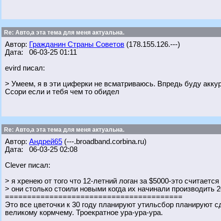
Re: Авто,а эта тема для меня актуальна.
Автор:
Гражданин Страны Советов
(178.155.126.---)
Дата: 06-03-25 01:11
evird писал:
> Умеем, я в эти циферки не всматриваюсь. Впредь буду акку
Ссори если и тебя чем то обидел
Re: Авто,а эта тема для меня актуальна.
Автор:
Андрей65
(---.broadband.corbina.ru)
Дата: 06-03-25 02:08
Clever писал:
> я хренею от того что 12-летний логан за $5000-это считается
> они столько стоили новыми когда их начинали производить 2
========================================
Это все цветочки к 30 году планируют утильсбор планируют с
великому кормчему. Троекратное ура-ура-ура.