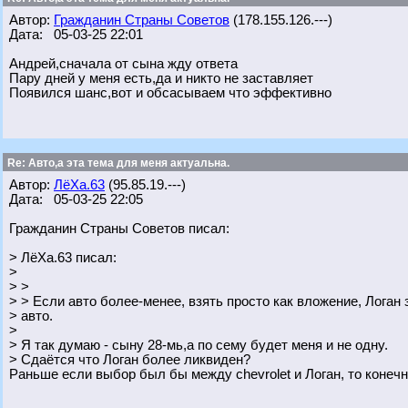
Автор:
Гражданин Страны Советов
(178.155.126.---)
Дата: 05-03-25 22:01
Андрей,сначала от сына жду ответа
Пару дней у меня есть,да и никто не заставляет
Появился шанс,вот и обсасываем что эффективно
Re: Авто,а эта тема для меня актуальна.
Автор:
ЛёХа.63
(95.85.19.---)
Дата: 05-03-25 22:05
Гражданин Страны Советов писал:
> ЛёХа.63 писал:
>
> >
> > Если авто более-менее, взять просто как вложение, Логан
> авто.
>
> Я так думаю - сыну 28-мь,а по сему будет меня и не одну.
> Сдаётся что Логан более ликвиден?
Раньше если выбор был бы между chevrolet и Логан, то конечн