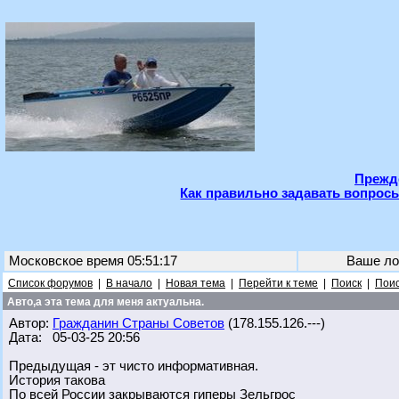
Прежде
Как правильно задавать вопросы
Московское время 05:51:17
Ваше ло
Список форумов
|
В начало
|
Новая тема
|
Перейти к теме
|
Поиск
|
Поис
Авто,а эта тема для меня актуальна.
Автор:
Гражданин Страны Советов
(178.155.126.---)
Дата: 05-03-25 20:56
Предыдущая - эт чисто информативная.
История такова
По всей России закрываются гиперы Зельгрос