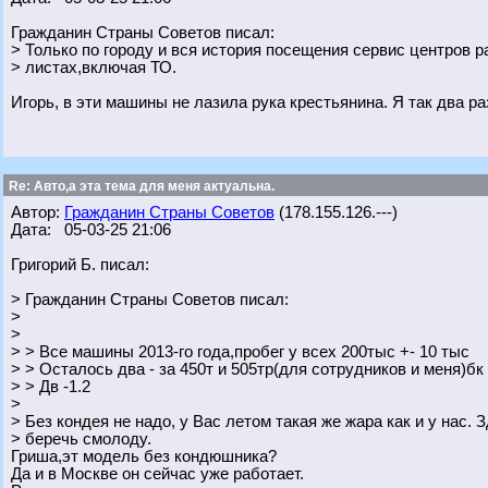
Гражданин Страны Советов писал:
> Только по городу и вся история посещения сервис центров р
> листах,включая ТО.
Игорь, в эти машины не лазила рука крестьянина. Я так два р
Re: Авто,а эта тема для меня актуальна.
Автор:
Гражданин Страны Советов
(178.155.126.---)
Дата: 05-03-25 21:06
Григорий Б. писал:
> Гражданин Страны Советов писал:
>
>
> > Все машины 2013-го года,пробег у всех 200тыс +- 10 тыс
> > Осталось два - за 450т и 505тр(для сотрудников и меня)бк
> > Дв -1.2
>
> Без кондея не надо, у Вас летом такая же жара как и у нас. 
> беречь смолоду.
Гриша,эт модель без кондюшника?
Да и в Москве он сейчас уже работает.