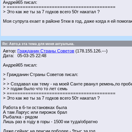
Андрей65 писал:
> =========================================
> Это как же ты за 7 годков всего 50т накатал ?
Моя супруга ехает в районе 5ткм в год, даже когда я ей помога
Re: Авто,а эта тема для меня актуальна.
Автор:
Гражданин Страны Советов
(178.155.126.---)
Дата: 05-03-25 22:48
Андрей65 писал:
> Гражданин Страны Советов писал:
>
> > Создавал как тему - на моей Санте рванул ремень,по проб
> > годам было что то лет семь
> =========================================
> Это как же ты за 7 годков всего 50т накатал ?
Работа в 6-ти остановках была
А там Ларгус или пирожок брал
Рыбалка - рядом
Лишь раз в году в горы - 1500 км туда/обратно
Даже сейчас на пенсии поболее - 9тыс за год