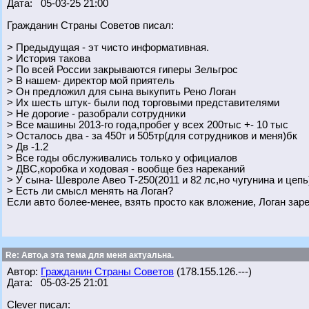
Дата: 05-03-25 21:00
Гражданин Страны Советов писал:
> Предыдущая - эт чисто информативная.
> История такова
> По всей России закрываются гиперы Зельгрос
> В нашем- директор мой приятель
> Он предложил для сына выкупить Рено Логан
> Их шесть штук- были под торговыми представителями
> Не дорогие - разобрали сотрудники
> Все машины 2013-го года,пробег у всех 200тыс +- 10 тыс
> Осталось два - за 450т и 505тр(для сотрудников и меня)бк
> Дв -1.2
> Все годы обслуживались только у официалов
> ДВС,коробка и ходовая - вообще без нареканий
> У сына- Шевроле Авео Т-250(2011 и 82 лс,но чугунина и цепь
> Есть ли смысл менять на Логан?
Если авто более-менее, взять просто как вложение, Логан зар
Re: Авто,а эта тема для меня актуальна.
Автор:
Гражданин Страны Советов
(178.155.126.---)
Дата: 05-03-25 21:01
Clever писал: