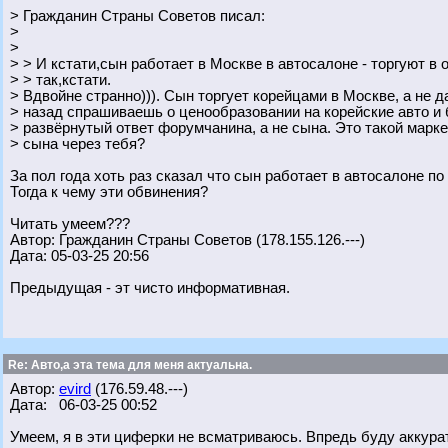
> Гражданин Страны Советов писал:
>
>
> > И кстати,сын работает в Москве в автосалоне - торгуют в
> > так,кстати.
> Вдвойне странно))). Сын торгует корейцами в Москве, а не д
> назад спрашиваешь о ценообразовании на корейские авто и 
> развёрнутый ответ форумчанина, а не сына. Это такой марк
> сына через тебя?
За пол года хоть раз сказал что сын работает в автосалоне по
Тогда к чему эти обвинения?
Читать умеем???
Автор: Гражданин Страны Советов (178.155.126.---)
Дата: 05-03-25 20:56
Предыдущая - эт чисто информативная.
Re: Авто,а эта тема для меня актуальна.
Автор:
evird
(176.59.48.---)
Дата: 06-03-25 00:52
Умеем, я в эти циферки не всматриваюсь. Впредь буду аккура