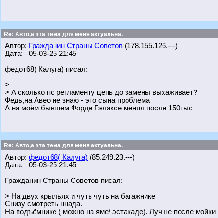
Re: Авто,а эта тема для меня актуальна.
Автор:
Гражданин Страны Советов
(178.155.126.---)
Дата: 05-03-25 21:45
федот68( Калуга) писал:
>
> А сколько по регламенту цепь до замены выхаживает?
Федь,на Авео не знаю - это сына проблема
А на моём бывшем Форде Гэлаксе менял после 150тыс
Re: Авто,а эта тема для меня актуальна.
Автор:
федот68( Калуга)
(85.249.23.---)
Дата: 05-03-25 21:45
Гражданин Страны Советов писал:
> На двух крыльях и чуть чуть на багажнике
Снизу смотреть ннада.
На подъёмнике ( можно на яме/ эстакаде). Лучше после мойки