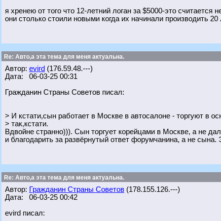
я хренею от того что 12-летний логан за $5000-это считается 
они столько стоили новыми когда их начинали производить 20 
Re: Авто,а эта тема для меня актуальна.
Автор:
evird
(176.59.48.---)
Дата: 06-03-25 00:31
Гражданин Страны Советов писал:
> И кстати,сын работает в Москве в автосалоне - торгуют в о
> так,кстати.
Вдвойне странно))). Сын торгует корейцами в Москве, а не да
и благодарить за развёрнутый ответ форумчанина, а не сына. 
Re: Авто,а эта тема для меня актуальна.
Автор:
Гражданин Страны Советов
(178.155.126.---)
Дата: 06-03-25 00:42
evird писал: