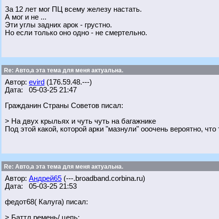
За 12 лет мог ПЦ всему железу настать.
А мог и не ...
Эти углы задних арок - грустно.
Но если только оно одно - не смертельно.
Re: Авто,а эта тема для меня актуальна.
Автор:
evird
(176.59.48.---)
Дата: 05-03-25 21:47
Гражданин Страны Советов писал:
> На двух крыльях и чуть чуть на багажнике
Под этой какой, которой арки "мазнули" ооочень вероятно, что
Re: Авто,а эта тема для меня актуальна.
Автор:
Андрей65
(---.broadband.corbina.ru)
Дата: 05-03-25 21:53
федот68( Калуга) писал:
> Баттл ремень/ цепь: