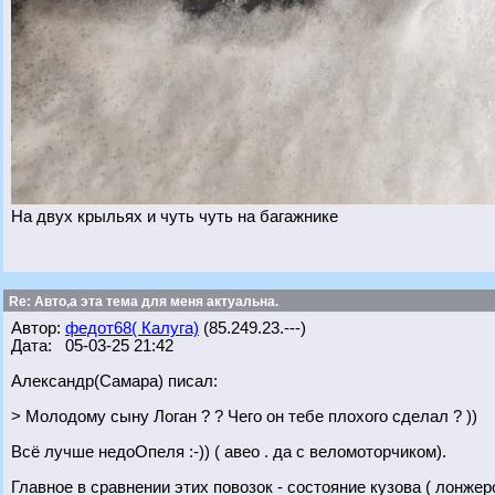
На двух крыльях и чуть чуть на багажнике
Re: Авто,а эта тема для меня актуальна.
Автор:
федот68( Калуга)
(85.249.23.---)
Дата: 05-03-25 21:42
Александр(Самара) писал:
> Молодому сыну Логан ? ? Чего он тебе плохого сделал ? ))
Всё лучше недоОпеля :-)) ( авео . да с веломоторчиком).
Главное в сравнении этих повозок - состояние кузова ( лонжеро