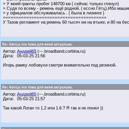
> У моей гранты пробег 148700 км ( сейчас только глянул)
> Судя по всему - ремень ещё родной. ( ессно Гётц).Ибо маши
> у официалов обслуживалась . ( была в лизинге )
========================================
У Тазов регламент на ремень 60 тысяч км на втыке, и 80 на бе
Re: Авто,а эта тема для меня актуальна.
Автор:
Андрей65
(---.broadband.corbina.ru)
Дата: 05-03-25 21:56
Игорь рамку лобовухи смотри внимательно под резиной.
Re: Авто,а эта тема для меня актуальна.
Автор:
Андрей65
(---.broadband.corbina.ru)
Дата: 05-03-25 21:57
Так какой Логан то 1.2 или 1.6 ? Я так и не понял ))