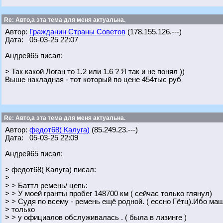
Re: Авто,а эта тема для меня актуальна.
Автор:
Гражданин Страны Советов
(178.155.126.---)
Дата: 05-03-25 22:07
Андрей65 писал:
> Так какой Логан то 1.2 или 1.6 ? Я так и не понял ))
Выше накладная - тот который по цене 454тыс руб
Re: Авто,а эта тема для меня актуальна.
Автор:
федот68( Калуга)
(85.249.23.---)
Дата: 05-03-25 22:09
Андрей65 писал:
> федот68( Калуга) писал:
>
> > Баттл ремень/ цепь:
> > У моей гранты пробег 148700 км ( сейчас только глянул)
> > Судя по всему - ремень ещё родной. ( ессно Гётц).Ибо ма
> только
> > у официалов обслуживалась . ( была в лизинге )