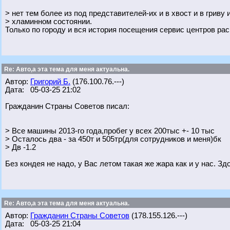
> нет тем более из под представителей-их и в хвост и в гриву 
> хламинном состоянии.
Только по городу и вся история посещения сервис центров ра
Re: Авто,а эта тема для меня актуальна.
Автор:
Григорий Б.
(176.100.76.---)
Дата: 05-03-25 21:02
Гражданин Страны Советов писал:
> Все машины 2013-го года,пробег у всех 200тыс +- 10 тыс
> Осталось два - за 450т и 505тр(для сотрудников и меня)бк
> Дв -1.2
Без кондея не надо, у Вас летом такая же жара как и у нас. З
Re: Авто,а эта тема для меня актуальна.
Автор:
Гражданин Страны Советов
(178.155.126.---)
Дата: 05-03-25 21:04