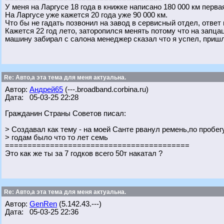
У меня на Ларгусе 18 года в книжке написано 180 000 км перва
На Ларгусе уже кажется 20 года уже 90 000 км.
Что бы не гадать позвонил на завод в сервисный отдел, ответ
Кажется 22 год лето, заторопился менять потому что на запца
машину забирал с салона менеджер сказал что я успел, пришла
Re: Авто,а эта тема для меня актуальна.
Автор:
Андрей65
(---.broadband.corbina.ru)
Дата: 05-03-25 22:28
Гражданин Страны Советов писал:
> Создавал как тему - на моей Санте рванул ремень,по пробег
> годам было что то лет семь
=========================================
Это как же ты за 7 годков всего 50т накатал ?
Re: Авто,а эта тема для меня актуальна.
Автор:
GenRen
(5.142.43.---)
Дата: 05-03-25 22:36