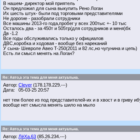
В нашем- директор мой приятель
Он предложил для сына выкупить Рено Логан
Их шесть штук- были под торговыми представителями
Не дорогие - разобрали сотрудники
Все машины 2013-го года,пробег у всех 200тыс +- 10 тыс
Осталось два - за 450т и 505тр(для сотрудников и меня)бк
Дв -1.2
Все годы обслуживались только у официалов
ДВС,коробка и ходовая - вообще без нареканий
У сына- Шевроле Авео Т-250(2011 и 82 лс,но чугунина и цепь)
Есть ли смысл менять на Логан?
Re: Авто,а эта тема для меня актуальна.
Автор:
Clever
(178.178.229.---)
Дата: 05-03-25 20:57
нет тем более из под представителей-их и в хвост и в гриву и
вообще нет смысла менять шило на мыло
Re: Авто,а эта тема для меня актуальна.
Автор:
ЛёХа.63
(85.26.234.---)