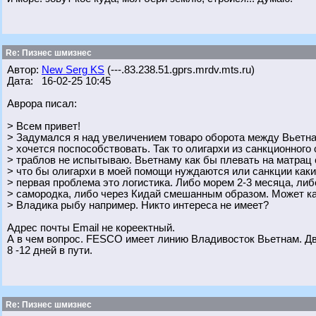
Re: Пизнес шмизнес
Автор:
New Serg KS
(---.83.238.51.gprs.mrdv.mts.ru)
Дата: 16-02-25 10:45
Аврора писал:
> Всем привет!
> Задумался я над увеличением товаро оборота между Вьетн
> хочется поспособствовать. Так то олигархи из санкционного 
> траблов не испытываю. Вьетнаму как бы плевать на матрац с
> что бы олигархи в моей помощи нуждаются или санкции какие,
> первая проблема это логистика. Либо морем 2-3 месяца, ли
> самородка, либо через Кидай смешанным образом. Может как
> Владика рыбу например. Никто интереса не имеет?
Адрес почты Email не кореектный.
А в чем вопрос. FESCO имеет линию Владивосток Вьетнам. Дв
8 -12 дней в пути.
Re: Пизнес шмизнес