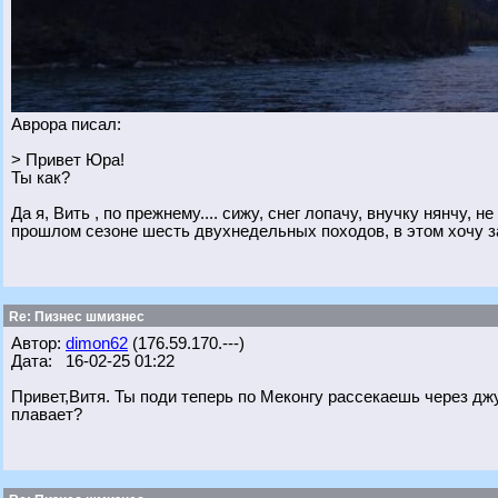
Аврора писал:
> Привет Юра!
Ты как?
Да я, Вить , по прежнему.... сижу, снег лопачу, внучку нянчу, н
прошлом сезоне шесть двухнедельных походов, в этом хочу зама
Re: Пизнес шмизнес
Автор:
dimon62
(176.59.170.---)
Дата: 16-02-25 01:22
Привет,Витя. Ты поди теперь по Меконгу рассекаешь через дж
плавает?