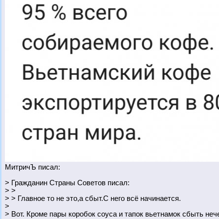
МитричЪ писал:
> Гражданин Страны Советов писал:
> >
> > Главное то не это,а сбыт.С него всё начинается.
>
> Вот. Кроме пары коробок соуса и тапок вьетнамок сбыть неч