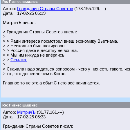
Re: Пизнес шмизнес
Автор:
Гражданин Страны Советов
(178.155.126.---)
Дата: 17-02-25 05:19
МитричЪ писал:
> Гражданин Страны Советов писал:
>
> > Ради интереса посмотрел внеш экономику Вьетнама.
> > Несколько был шокирован.
> > Россия даже в десятку не вошла.
> > Мы им никуда не впёрлись.
> >
Ссылка.
>
> Сначала надо задаться вопросом - чего у них есть такого, че
> то , что дешевле чем в Китае.
Главное то не это,а сбыт.С него всё начинается.
Re: Пизнес шмизнес
Автор:
МитричЪ
(91.77.161.---)
Дата: 17-02-25 05:33
Гражданин Страны Советов писал: