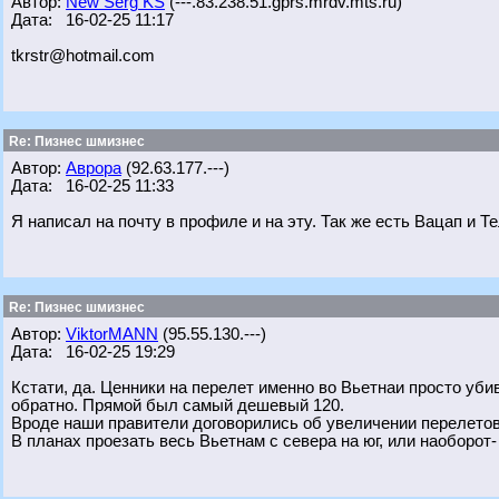
Автор:
New Serg KS
(---.83.238.51.gprs.mrdv.mts.ru)
Дата: 16-02-25 11:17
tkrstr@hotmail.com
Re: Пизнес шмизнес
Автор:
Аврора
(92.63.177.---)
Дата: 16-02-25 11:33
Я написал на почту в профиле и на эту. Так же есть Вацап и Т
Re: Пизнес шмизнес
Автор:
ViktorMANN
(95.55.130.---)
Дата: 16-02-25 19:29
Кстати, да. Ценники на перелет именно во Вьетнаи просто уби
обратно. Прямой был самый дешевый 120.
Вроде наши правители договорились об увеличении перелетов,
В планах проезать весь Вьетнам с севера на юг, или наоборот