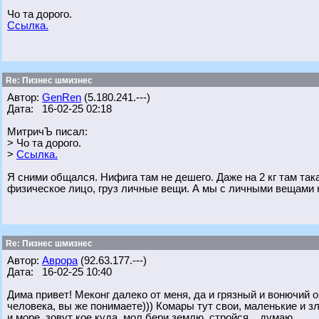
Чо та дорого.
Ссылка.
Re: Пизнес шмизнес
Автор:
GenRen
(5.180.241.---)
Дата: 16-02-25 02:18
МитричЪ писал:
> Чо та дорого.
>
Ссылка.
Я сними общался. Нифига там не дешего. Даже на 2 кг там так
физическое лицо, груз личные вещи. А мы с личными вещами 
Re: Пизнес шмизнес
Автор:
Аврора
(92.63.177.---)
Дата: 16-02-25 10:40
Дима привет! Меконг далеко от меня, да и грязный и вонючий
человека, вы же понимаете))) Комары тут свои, маленькие и зл
и море. зовут кое куда, мол бери землю, стройся... думаю.