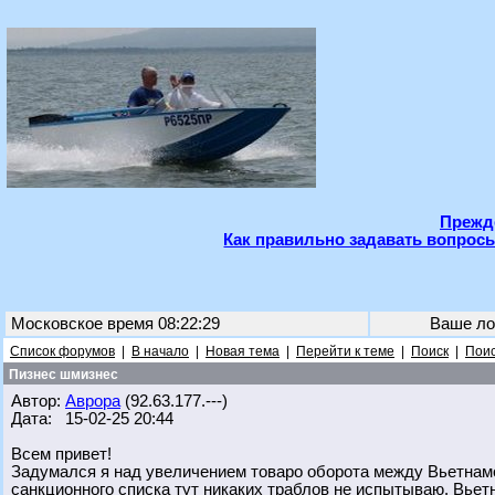
Прежде
Как правильно задавать вопросы
Московское время 08:22:29
Ваше ло
Список форумов
|
В начало
|
Новая тема
|
Перейти к теме
|
Поиск
|
Поис
Пизнес шмизнес
Автор:
Аврора
(92.63.177.---)
Дата: 15-02-25 20:44
Всем привет!
Задумался я над увеличением товаро оборота между Вьетнамо
санкционного списка тут никаких траблов не испытываю. Вьетн