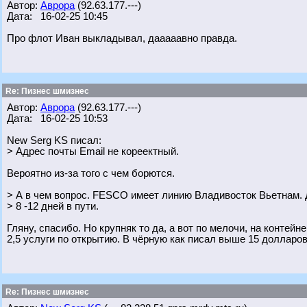
Автор:
Аврора
(92.63.177.---)
Дата: 16-02-25 10:45
Про флот Иван выкладывал, дааааавно правда.
Re: Пизнес шмизнес
Автор:
Аврора
(92.63.177.---)
Дата: 16-02-25 10:53
New Serg KS писал:
> Адрес почты Email не кореектный.
Вероятно из-за того с чем борются.
> А в чем вопрос. FESCO имеет линию Владивосток Вьетнам. 
> 8 -12 дней в пути.
Гляну, спасибо. Но крупняк то да, а вот по мелочи, на контей
2,5 услуги по открытию. В чёрную как писал выше 15 долларов 
Re: Пизнес шмизнес