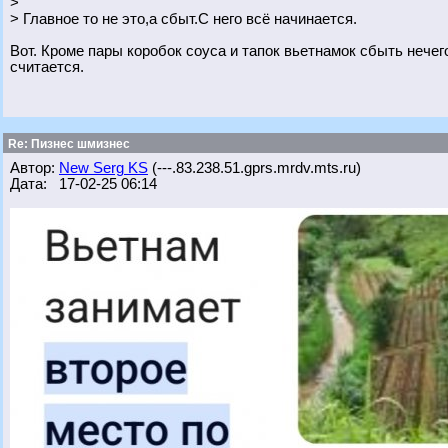
>
> Главное то не это,а сбыт.С него всё начинается.
Вот. Кроме пары коробок соуса и тапок вьетнамок сбыть нечег
считается.
Re: Пизнес шмизнес
Автор:
New Serg KS
(---.83.238.51.gprs.mrdv.mts.ru)
Дата: 17-02-25 06:14