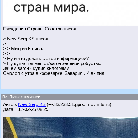
Гражданин Страны Советов писал:
> New Serg KS писал:
>
> > МитричЪ писал:
> >
> Ну и что делать с этой информацией?
> Ну купил ты мешок/вагон зелёной робусты...
Зачем вагон? Купил килограмм.
Смолол с утра в кофеварке. Заварил . И выпил.
Re: Пизнес шмизнес
Автор:
New Serg KS
(---.83.238.51.gprs.mrdv.mts.ru)
Дата: 17-02-25 08:29