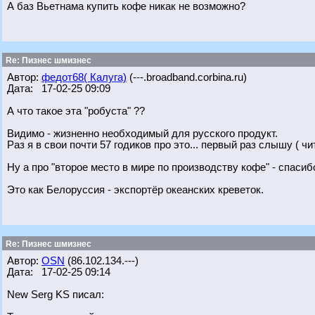
А баз Вьетнама купить кофе никак не возможно?
Re: Пизнес шмизнес
Автор:
федот68( Калуга)
(---.broadband.corbina.ru)
Дата: 17-02-25 09:09
А что такое эта "робуста" ??
Видимо - жизненно необходимый для русского продукт.
Раз я в свои почти 57 годиков про это... первый раз слышу ( чи
Ну а про "второе место в мире по производству кофе" - спасиб
Это как Белоруссия - экспортёр океанских креветок.
Re: Пизнес шмизнес
Автор:
OSN
(86.102.134.---)
Дата: 17-02-25 09:14
New Serg KS писал: