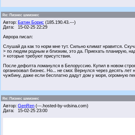
Re: Пизнес шмизнес
Автор:
Батин Борис
(185.190.43.---)
Дата: 15-02-25 22:29
Аврора писал:
Слушай да как то норм мне тут. Сильно климат нравится. Ску
> по людям родным и близким, это да. Приехать планирую, на
> которые требуют присутствия.
После дефолта ломанулся в Белоруссию. Купил в новом строящ
организовал бизнес. Но... не смог. Вернулся через десять лет
чужбину, даже если бесплатно дадут дом у моря, огромную пен
Re: Пизнес шмизнес
Автор:
GenRen
(---.hosted-by-vdsina.com)
Дата: 15-02-25 23:00