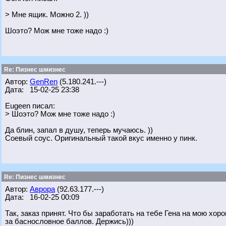
> Мне ящик. Можно 2. ))
Шоэто? Мож мне тоже надо :)
Re: Пизнес шмизнес
Автор:
GenRen
(5.180.241.---)
Дата: 15-02-25 23:38
Eugeen писал:
> Шоэто? Мож мне тоже надо :)
Да блин, запал в душу, теперь мучаюсь. ))
Соевый соус. Оригинальный такой вкус именно у пинк.
Re: Пизнес шмизнес
Автор:
Аврора
(92.63.177.---)
Дата: 16-02-25 00:09
Так, заказ принят. Что бы заработать на тебе Гена на мою хо
за баснословное баллов. Держись)))