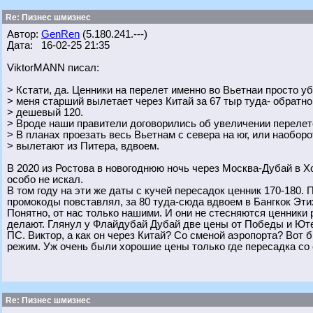
Re: Пизнес шмизнес
Автор:
GenRen
(5.180.241.---)
Дата: 16-02-25 21:35
ViktorMANN писал:
> Кстати, да. Ценники на перелет именно во Вьетнаи просто у
> меня старший вылетает через Китай за 67 тыр туда- обратн
> дешевый 120.
> Вроде наши правители договорились об увеличении перелетов
> В планах проезать весь Вьетнам с севера на юг, или наоборо
> вылетают из Питера, вдвоем.
В 2020 из Ростова в новогоднюю ночь через Москва-Дубай в 
особо не искал.
В том году на эти же даты с кучей пересадок ценник 170-180.
промокоды повставлял, за 80 туда-сюда вдвоем в Бангкок Эти
Понятно, от нас только нашими. И они не стесняются ценники
делают. Глянул у Флайдубай Дубай две цены от Победы и Ют
ПС. Виктор, а как он через Китай? Со сменой аэропорта? Вот 
режим. Уж очень были хорошие цены только где пересадка со 
Re: Пизнес шмизнес