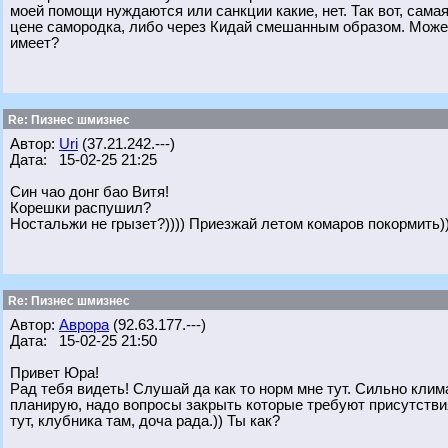
моей помощи нуждаются или санкции какие, нет. Так вот, сама
цене самородка, либо через Кидай смешанным образом. Может 
имеет?
Re: Пизнес шмизнес
Автор:
Uri
(37.21.242.---)
Дата: 15-02-25 21:25
Син чао донг бао Витя!
Корешки распушил?
Ностальжи не грызет?)))) Приезжай летом комаров покормить))
Re: Пизнес шмизнес
Автор:
Аврора
(92.63.177.---)
Дата: 15-02-25 21:50
Привет Юра!
Рад тебя видеть! Слушай да как то норм мне тут. Сильно кли
планирую, надо вопросы закрыть которые требуют присутствия
тут, клубника там, доча рада.)) Ты как?