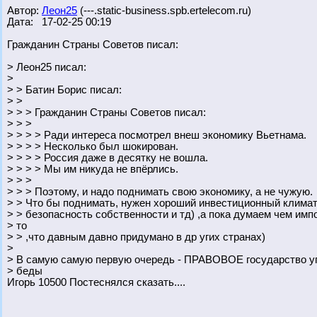
Автор:
Леон25
(---.static-business.spb.ertelecom.ru)
Дата: 17-02-25 00:19
Гражданин Страны Советов писал:
> Леон25 писал:
>
> > Батин Борис писал:
> >
> > > Гражданин Страны Советов писал:
> > >
> > > > Ради интереса посмотрел внеш экономику Вьетнама.
> > > > Несколько был шокирован.
> > > > Россия даже в десятку не вошла.
> > > > Мы им никуда не впёрлись.
> > >
> > > Поэтому, и надо поднимать свою экономику, а не чужую.
> > Что бы поднимать, нужен хороший инвестиционный климат
> > безопасность собственности и тд) ,а пока думаем чем импо
> то
> > ,что давным давно придумано в др угих странах)
>
> В самую самую первую очередь - ПРАВОВОЕ государство уп
> беды
Игорь 10500 Постеснялся сказать....