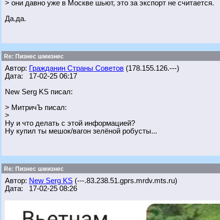
> они давно уже в Москве шьют, это за экспорт не считается.
Да.да.
Re: Пизнес шмизнес
Автор:
Гражданин Страны Советов
(178.155.126.---)
Дата: 17-02-25 06:17
New Serg KS писал:
> МитричЪ писал:
>
Ну и что делать с этой информацией?
Ну купил ты мешок/вагон зелёной робусты...
Re: Пизнес шмизнес
Автор:
New Serg KS
(---.83.238.51.gprs.mrdv.mts.ru)
Дата: 17-02-25 08:26