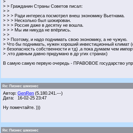
>
> > Гражданин Страны Советов писал:
> >
> > > Ради интереса посмотрел внеш экономику Вьетнама.
> > > Несколько был шокирован.
> > > Россия даже в десятку не вошла.
> > > Мы им никуда не впёрлись.
> >
> > Поэтому, и надо поднимать свою экономику, а не чужую.
> Что бы поднимать, нужен хороший инвестиционный климат (
> безопасность собственности и тд) ,а пока думаем чем импорт
> ,что давным давно придумано в др угих странах)
В самую самую первую очередь - ПРАВОВОЕ государство упра
Re: Пизнес шмизнес
Автор:
GenRen
(5.180.241.---)
Дата: 16-02-25 23:47
Ну помечтайте. )))
Re: Пизнес шмизнес