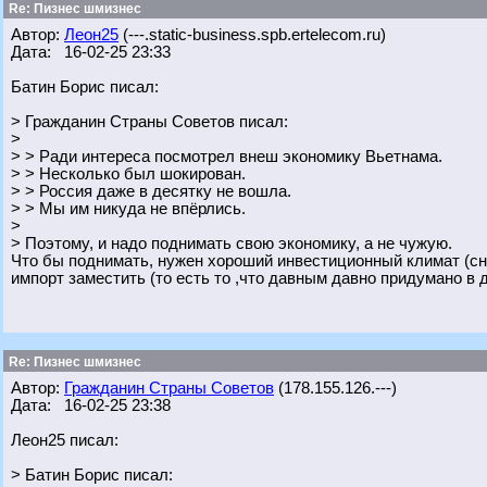
Re: Пизнес шмизнес
Автор:
Леон25
(---.static-business.spb.ertelecom.ru)
Дата: 16-02-25 23:33
Батин Борис писал:
> Гражданин Страны Советов писал:
>
> > Ради интереса посмотрел внеш экономику Вьетнама.
> > Несколько был шокирован.
> > Россия даже в десятку не вошла.
> > Мы им никуда не впёрлись.
>
> Поэтому, и надо поднимать свою экономику, а не чужую.
Что бы поднимать, нужен хороший инвестиционный климат (сни
импорт заместить (то есть то ,что давным давно придумано в д
Re: Пизнес шмизнес
Автор:
Гражданин Страны Советов
(178.155.126.---)
Дата: 16-02-25 23:38
Леон25 писал:
> Батин Борис писал: