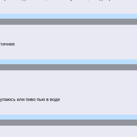
ктичнее
купаюсь или пиво пью в воде