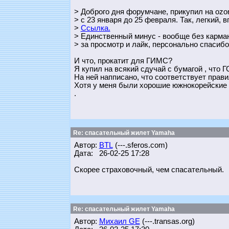
> Доброго дня форумчане, прикупил на ozo
> с 23 января до 25 февраля. Так, легкий, 
>
Ссылка.
> Единственный минус - вообще без карма
> за просмотр и лайк, персонально спасибо
И что, прокатит для ГИМС?
Я купил на всякий сдучай с бумагой , что Г
На ней напписано, что соответствует прави
Хотя у меня были хорошие южнокорейские
.
Re: спасательный жилет Yamaha
Автор:
BTL
(---.sferos.com)
Дата: 26-02-25 17:28
Скорее страховочный, чем спасательный.
Re: спасательный жилет Yamaha
Автор:
Михаил GE
(---.transas.org)