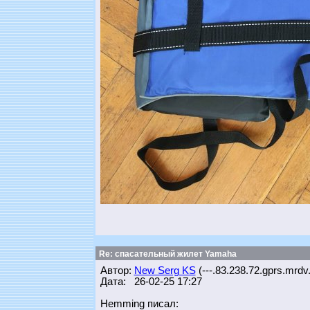
Re: спасательный жилет Yamaha
Автор:
New Serg KS
(---.83.238.72.gprs.mrdv
Дата: 26-02-25 17:27
Hemming писал: