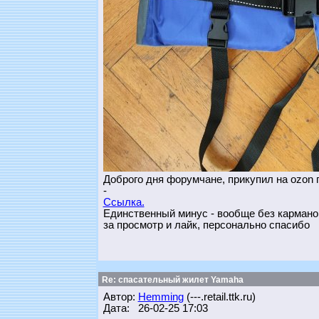
Доброго дня форумчане, прикупил на ozon п
-
Ссылка.
Единственный минус - вообще без кармано
за просмотр и лайк, персонально спасибо
Re: спасательный жилет Yamaha
Автор:
Hemming
(---.retail.ttk.ru)
Дата: 26-02-25 17:03