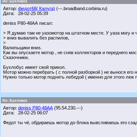
Re: Бухловоз
Автор:
федот68( Калуга)
(---.broadband.corbina.ru)
Дата: 28-02-25 05:39
deniss Р80-48АА писал:
> Я думаю там не уазомотор на штатном месте. У уаза могу и 
> вниз вывалить без распилов,
>
Валильщики вниз.
Как вы опускаете мотор , не сняв коллекторов и переднего мос
Сказочники.
Бухлобус имеет свой прикол.
Мотор можно перебрать ( с полной разборкой ) не вынося его н
Нужно только мотор поднять лебедой ( именно для этого люк 
Re: Бухловоз
Автор:
deniss Р80-48АА
(95.54.230.---)
Дата: 28-02-25 06:07
Федот ты чё, обдираешь мотор до блока вывсливаешь его сза