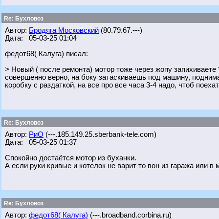
Re: Бухловоз
Автор:
Бродяга Московский
(80.79.67.---)
Дата: 05-03-25 01:04
федот68( Калуга) писал:
> Новый ( после ремонта) мотор тоже через жопу запихиваете 
совершенно верно, на боку затаскиваешь под машину, поднима
коробку с раздаткой, на все про все часа 3-4 надо, чтоб поехат
Re: Бухловоз
Автор:
РиО
(---.185.149.25.sberbank-tele.com)
Дата: 05-03-25 01:37
Спокойно достаётся мотор из буханки.
А если руки кривые и котелок не варит то вон из гаража или в
Re: Бухловоз
Автор:
федот68( Калуга)
(---.broadband.corbina.ru)