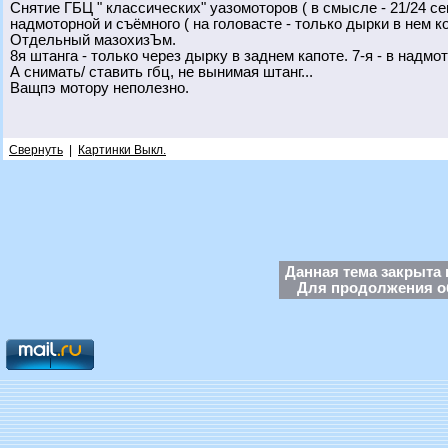
Снятие ГБЦ " классических" уазомоторов ( в смысле - 21/24 с
надмоторной и съёмного ( на головасте - только дырки в нем ко
Отдельный мазохизЪм.
8я штанга - только через дырку в заднем капоте. 7-я - в надмо
А снимать/ ставить гбц, не вынимая штанг...
Ващпэ мотору неполезно.
Свернуть
|
Картинки Выкл.
Данная тема закрыта 
Для продолжения об