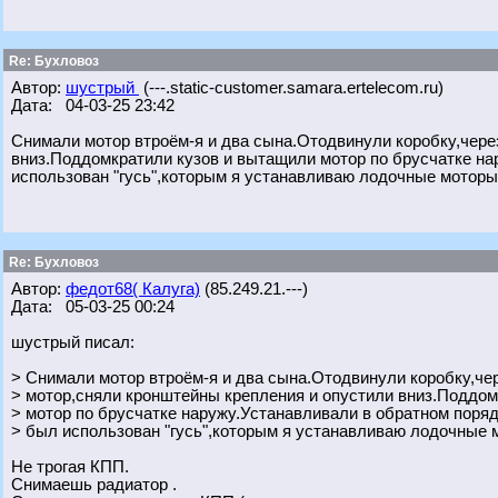
Re: Бухловоз
Автор:
шустрый
(---.static-customer.samara.ertelecom.ru)
Дата: 04-03-25 23:42
Снимали мотор втроём-я и два сына.Отодвинули коробку,чере
вниз.Поддомкратили кузов и вытащили мотор по брусчатке на
использован "гусь",которым я устанавливаю лодочные моторы
Re: Бухловоз
Автор:
федот68( Калуга)
(85.249.21.---)
Дата: 05-03-25 00:24
шустрый писал:
> Снимали мотор втроём-я и два сына.Отодвинули коробку,че
> мотор,сняли кронштейны крепления и опустили вниз.Поддом
> мотор по брусчатке наружу.Устанавливали в обратном поряд
> был использован "гусь",которым я устанавливаю лодочные 
Не трогая КПП.
Снимаешь радиатор .