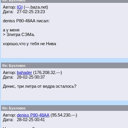
Re: Бухловоз
Автор:
IGI
(---.baza.net)
Дата: 27-02-25 23:23
deniss Р80-48АА писал:
а у меня
> 3литра СЭМа.
хорошо,что у тебя не Нива
Re: Бухловоз
Автор:
bahader
(176.208.32.---)
Дата: 28-02-25 00:37
Денис, три литра от ведра осталось?
Re: Бухловоз
Автор:
deniss Р80-48АА
(95.54.230.---)
Дата: 28-02-25 00:41