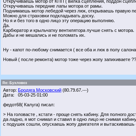
Откручиваешь мотор от КПП ( вилка сцепления, поддон сцепле
Откручиваешь передние лапы мотора от рамы.
Поднимаешь мотор лебедой через люк, открываешь правую пе
Можно для страховки подкладывать доску.
Но я и без того в одно лицо эту операцию выполняю.
Да.
Карбюратор и крыльчатку вентилятора лучше снять с мотора.
Дабы и не мешались и не поломать их.
Ну - капот по-любому снимается ( все оба и люк в полу салона
Новый ( после ремонта) мотор тоже через жопу запихиваете ?
Re: Бухловоз
Автор:
Бродяга Московский
(80.79.67.---)
Дата: 05-03-25 01:00
федот68( Калуга) писал:
> На головасте , кстати - проще снять кабину. Для полного дос
да ладно, я мот снимал и ставил в одно лицо не снимая кабин
с подушек сошли, опускаешь жопу двигателя и вытаскиваешь е