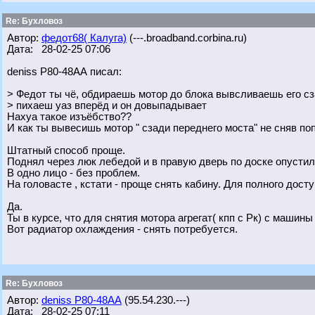
Re: Бухловоз
Автор:
федот68( Калуга)
(---.broadband.corbina.ru)
Дата: 28-02-25 07:06
deniss Р80-48АА писал:
> Федот ты чё, обдираешь мотор до блока вывсливаешь его сз
> пихаеш уаз вперёд и он довыпадывает
Нахуа такое изъёбство??
И как ты вывесишь мотор " сзади переднего моста" не сняв п
Штатный способ проще.
Поднял через люк лебедой и в правую дверь по доске опустил
В одно лицо - без проблем.
На головасте , кстати - проще снять кабину. Для полного досту
Да.
Ты в курсе, что для снятия мотора агрегат( кпп с Рк) с машин
Вот радиатор охлаждения - снять потребуется.
Re: Бухловоз
Автор:
deniss Р80-48АА
(95.54.230.---)
Дата: 28-02-25 07:11