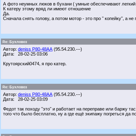
А фото неумных люков в бухани ( умные обеспечивают легкий 
К катеру этому вряд ли имеют отношение
Да.
Сначала снять голову, а потом мотор - это про " копейку", а не
Re: Бухловоз
Автор:
deniss Р80-48АА
(95.54.230.---)
Дата: 28-02-25 03:06
Крутоярский0474, я про катер.
Re: Бухловоз
Автор:
deniss Р80-48АА
(95.54.230.---)
Дата: 28-02-25 03:09
Федот так походу "это" и работает на переправе или баржу та
того что было бесплатно, ну а где ещё экипажу погреться да 