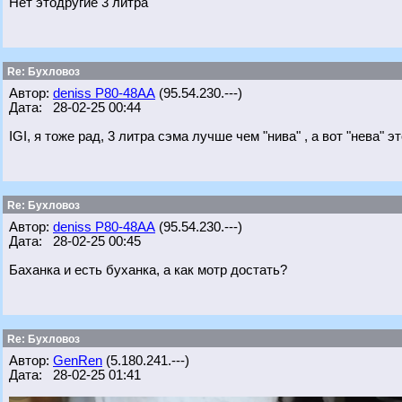
Нет этодругие 3 литра
Re: Бухловоз
Автор:
deniss Р80-48АА
(95.54.230.---)
Дата: 28-02-25 00:44
IGI, я тоже рад, 3 литра сэма лучше чем "нива" , а вот "нева" э
Re: Бухловоз
Автор:
deniss Р80-48АА
(95.54.230.---)
Дата: 28-02-25 00:45
Баханка и есть буханка, а как мотр достать?
Re: Бухловоз
Автор:
GenRen
(5.180.241.---)
Дата: 28-02-25 01:41