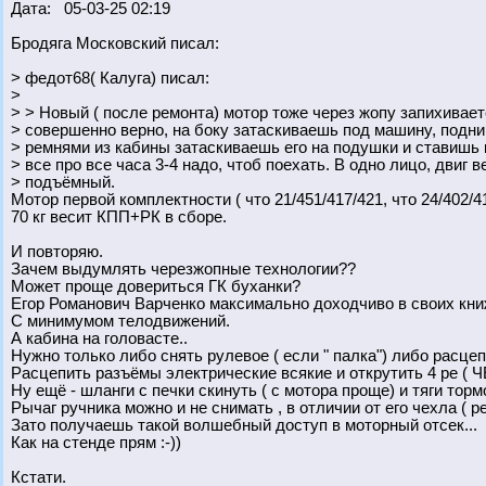
Дата: 05-03-25 02:19
Бродяга Московский писал:
> федот68( Калуга) писал:
>
> > Новый ( после ремонта) мотор тоже через жопу запихивает
> совершенно верно, на боку затаскиваешь под машину, подни
> ремнями из кабины затаскиваешь его на подушки и ставишь к
> все про все часа 3-4 надо, чтоб поехать. В одно лицо, двиг вес
> подъёмный.
Мотор первой комплектности ( что 21/451/417/421, что 24/402/41
70 кг весит КПП+РК в сборе.
И повторяю.
Зачем выдумлять черезжопные технологии??
Может проще довериться ГК буханки?
Егор Романович Варченко максимально доходчиво в своих книж
С минимумом телодвижений.
А кабина на головасте..
Нужно только либо снять рулевое ( если " палка") либо расце
Расцепить разъёмы электрические всякие и открутить 4 ре (
Ну ещё - шланги с печки скинуть ( с мотора проще) и тяги торм
Рычаг ручника можно и не снимать , в отличии от его чехла ( р
Зато получаешь такой волшебный доступ в моторный отсек...
Как на стенде прям :-))
Кстати.