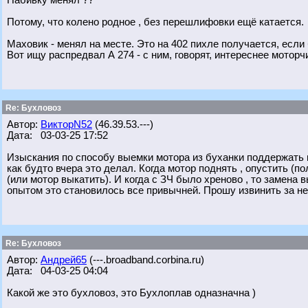
Набивку менял ??
Потому, что колено родное , без перешлифовки ещё катается.
Маховик - менял на месте. Это на 402 пихле получается, если
Вот ищу распредвал А 274 - с ним, говорят, интереснее моторч
Re: Бухловоз
Автор:
ВикторN52
(46.39.53.---)
Дата: 03-03-25 17:52
Изыскания по способу выемки мотора из буханки поддержать не
как будто вчера это делал. Когда мотор поднять , опустить (по
(или мотор выкатить). И когда с ЗЧ было хреново , то замена
опытом это становилось все привычней. Прошу извинить за н
Re: Бухловоз
Автор:
Андрей65
(---.broadband.corbina.ru)
Дата: 04-03-25 04:04
Какой же это бухловоз, это Бухлоплав одназначна )