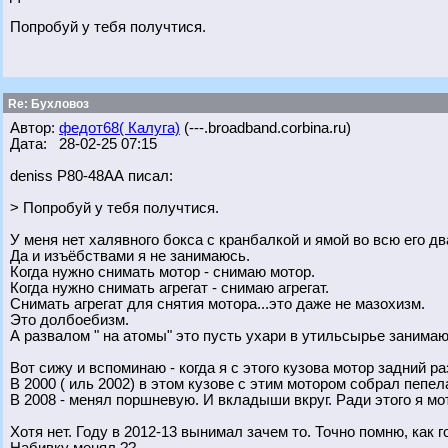
Попробуй у тебя получтися.
Re: Бухловоз
Автор:
федот68( Калуга)
(---.broadband.corbina.ru)
Дата: 28-02-25 07:15
deniss Р80-48АА писал:
> Попробуй у тебя получтися.
У меня нет халявного бокса с кранбалкой и ямой во всю его 
Да и изъёбствами я не занимаюсь.
Когда нужно снимать мотор - снимаю мотор.
Когда нужно снимать агрегат - снимаю агрегат.
Снимать агрегат для снятия мотора...это даже не мазохизм.
Это долбоебизм.
А развалом " на атомы" это пусть ухари в утильсырье занимаю
Вот сижу и вспоминаю - когда я с этого кузова мотор задний р
В 2000 ( иль 2002) в этом кузове с этим мотором собрал пепел
В 2008 - менял поршневую. И вкладыши вкруг. Ради этого я мо
Хотя нет. Году в 2012-13 вынимал зачем то. Точно помню, как 