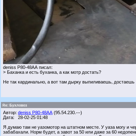
deniss Р80-48АА писал:
> Баханка и есть буханка, а как мотр достать?
Не так кардинально, а вот там дырку выпиливаешь, достаешь г
Re: Бухловоз
Автор:
deniss Р80-48АА
(95.54.230.---)
Дата: 28-02-25 01:48
Я думаю там не уазомотор на штатном месте. У уаза могу и че
забабахали. Норм будет, а завот за 50 или даже за 60 недопен