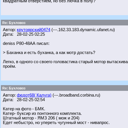
квадратным отверстием, но без лючка в полу?
Re: Бухловоз
Автор:
крутоярский0474
(---.162.33.183.dynamic.ufanet.ru)
Дата: 28-02-25 02:25
deniss Р80-48АА писал:
> Баханка и есть буханка, а как мотр достать?
Легко, в одного со своего головастика старый мотор вытаски
проём.
Re: Бухловоз
Автор:
федот68( Калуга)
(---.broadband.corbina.ru)
Дата: 28-02-25 02:54
Катер на фото - БМК.
Катер- буксир из понтонного комплекта.
Штатный мотор - ЯМЗ 206 ( мож и 204)
Едет небыстро, но упереть чугунный мост - нивапрос.