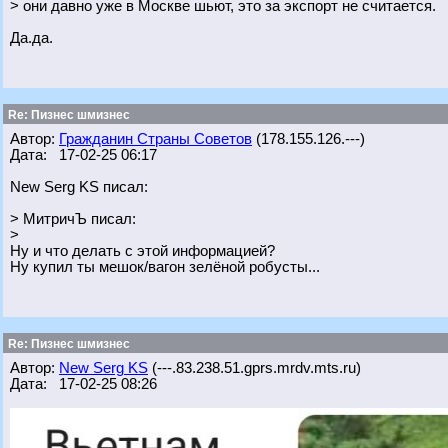
> они давно уже в Москве шьют, это за экспорт не считается.
Да.да.
Re: Пизнес шмизнес
Автор:
Гражданин Страны Советов
(178.155.126.---)
Дата: 17-02-25 06:17
New Serg KS писал:
> МитричЪ писал:
>
Ну и что делать с этой информацией?
Ну купил ты мешок/вагон зелёной робусты...
Re: Пизнес шмизнес
Автор:
New Serg KS
(---.83.238.51.gprs.mrdv.mts.ru)
Дата: 17-02-25 08:26