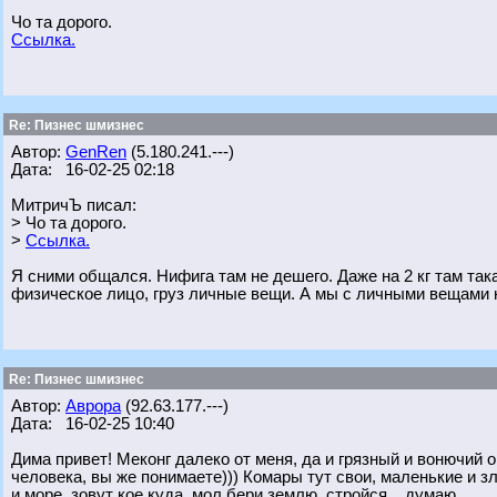
Чо та дорого.
Ссылка.
Re: Пизнес шмизнес
Автор:
GenRen
(5.180.241.---)
Дата: 16-02-25 02:18
МитричЪ писал:
> Чо та дорого.
>
Ссылка.
Я сними общался. Нифига там не дешего. Даже на 2 кг там так
физическое лицо, груз личные вещи. А мы с личными вещами 
Re: Пизнес шмизнес
Автор:
Аврора
(92.63.177.---)
Дата: 16-02-25 10:40
Дима привет! Меконг далеко от меня, да и грязный и вонючий
человека, вы же понимаете))) Комары тут свои, маленькие и зл
и море. зовут кое куда, мол бери землю, стройся... думаю.