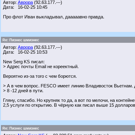
Автор:
Аврора
(92.63.177.---)
Дата: 16-02-25 10:45
Про флот Иван выкладывал, дааааавно правда.
Re: Пизнес шмизнес
Автор:
Аврора
(92.63.177.---)
Дата: 16-02-25 10:53
New Serg KS писал:
> Адрес почты Email не кореектный.
Вероятно из-за того с чем борются.
> А в чем вопрос. FESCO имеет линию Владивосток Вьетнам. 
> 8 -12 дней в пути.
Гляну, спасибо. Но крупняк то да, а вот по мелочи, на контей
2,5 услуги по открытию. В чёрную как писал выше 15 долларов 
Re: Пизнес шмизнес