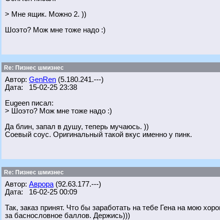
> Мне ящик. Можно 2. ))
Шоэто? Мож мне тоже надо :)
Re: Пизнес шмизнес
Автор:
GenRen
(5.180.241.---)
Дата: 15-02-25 23:38
Eugeen писал:
> Шоэто? Мож мне тоже надо :)
Да блин, запал в душу, теперь мучаюсь. ))
Соевый соус. Оригинальный такой вкус именно у пинк.
Re: Пизнес шмизнес
Автор:
Аврора
(92.63.177.---)
Дата: 16-02-25 00:09
Так, заказ принят. Что бы заработать на тебе Гена на мою хо
за баснословное баллов. Держись)))