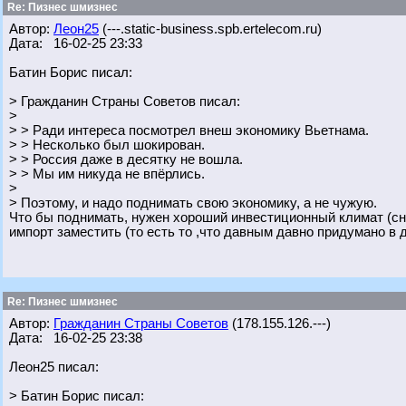
Re: Пизнес шмизнес
Автор:
Леон25
(---.static-business.spb.ertelecom.ru)
Дата: 16-02-25 23:33
Батин Борис писал:
> Гражданин Страны Советов писал:
>
> > Ради интереса посмотрел внеш экономику Вьетнама.
> > Несколько был шокирован.
> > Россия даже в десятку не вошла.
> > Мы им никуда не впёрлись.
>
> Поэтому, и надо поднимать свою экономику, а не чужую.
Что бы поднимать, нужен хороший инвестиционный климат (сни
импорт заместить (то есть то ,что давным давно придумано в д
Re: Пизнес шмизнес
Автор:
Гражданин Страны Советов
(178.155.126.---)
Дата: 16-02-25 23:38
Леон25 писал:
> Батин Борис писал: