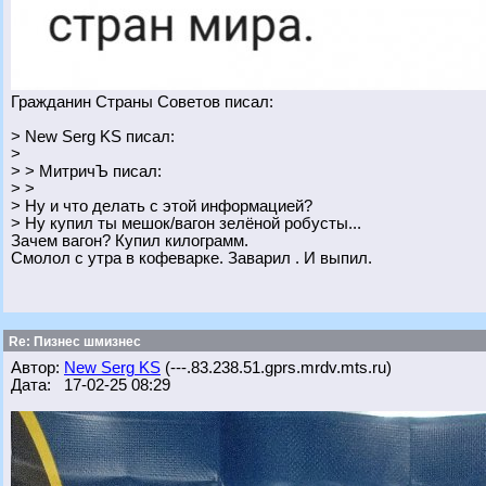
Гражданин Страны Советов писал:
> New Serg KS писал:
>
> > МитричЪ писал:
> >
> Ну и что делать с этой информацией?
> Ну купил ты мешок/вагон зелёной робусты...
Зачем вагон? Купил килограмм.
Смолол с утра в кофеварке. Заварил . И выпил.
Re: Пизнес шмизнес
Автор:
New Serg KS
(---.83.238.51.gprs.mrdv.mts.ru)
Дата: 17-02-25 08:29