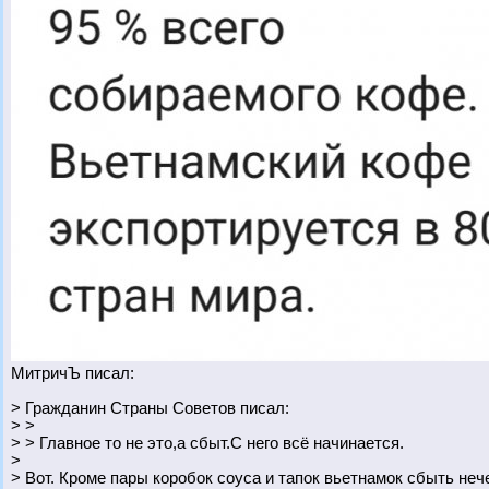
МитричЪ писал:
> Гражданин Страны Советов писал:
> >
> > Главное то не это,а сбыт.С него всё начинается.
>
> Вот. Кроме пары коробок соуса и тапок вьетнамок сбыть неч