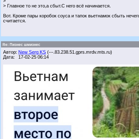
>
> Главное то не это,а сбыт.С него всё начинается.
Вот. Кроме пары коробок соуса и тапок вьетнамок сбыть нечег
считается.
Re: Пизнес шмизнес
Автор:
New Serg KS
(---.83.238.51.gprs.mrdv.mts.ru)
Дата: 17-02-25 06:14