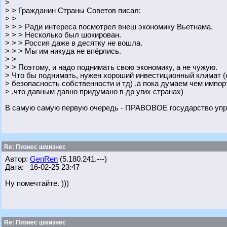
>
> > Гражданин Страны Советов писал:
> >
> > > Ради интереса посмотрел внеш экономику Вьетнама.
> > > Несколько был шокирован.
> > > Россия даже в десятку не вошла.
> > > Мы им никуда не впёрлись.
> >
> > Поэтому, и надо поднимать свою экономику, а не чужую.
> Что бы поднимать, нужен хороший инвестиционный климат (
> безопасность собственности и тд) ,а пока думаем чем импорт
> ,что давным давно придумано в др угих странах)
В самую самую первую очередь - ПРАВОВОЕ государство упра
Re: Пизнес шмизнес
Автор:
GenRen
(5.180.241.---)
Дата: 16-02-25 23:47
Ну помечтайте. )))
Re: Пизнес шмизнес