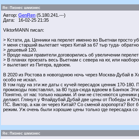
Re: Пизнес шмизнес
Автор:
GenRen
(5.180.241.---)
Дата: 16-02-25 21:35
ViktorMANN писал:
> Кстати, да. Ценники на перелет именно во Вьетнаи просто у
> меня старший вылетает через Китай за 67 тыр туда- обратн
> дешевый 120.
> Вроде наши правители договорились об увеличении перелетов
> В планах проезать весь Вьетнам с севера на юг, или наоборо
> вылетают из Питера, вдвоем.
В 2020 из Ростова в новогоднюю ночь через Москва-Дубай в 
особо не искал.
В том году на эти же даты с кучей пересадок ценник 170-180.
промокоды повставлял, за 80 туда-сюда вдвоем в Бангкок Эти
Понятно, от нас только нашими. И они не стесняются ценники
делают. Глянул у Флайдубай Дубай две цены от Победы и Ют
ПС. Виктор, а как он через Китай? Со сменой аэропорта? Вот 
режим. Уж очень были хорошие цены только где пересадка со 
Re: Пизнес шмизнес