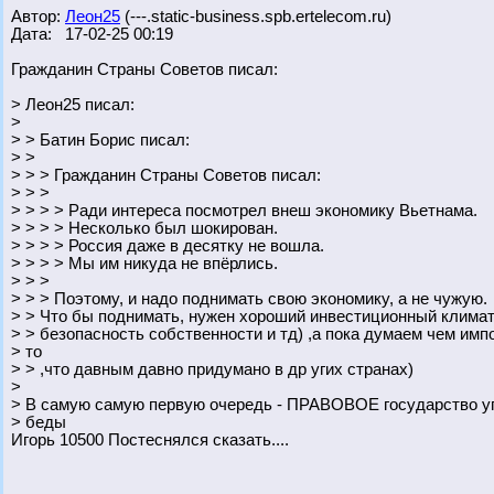
Автор:
Леон25
(---.static-business.spb.ertelecom.ru)
Дата: 17-02-25 00:19
Гражданин Страны Советов писал:
> Леон25 писал:
>
> > Батин Борис писал:
> >
> > > Гражданин Страны Советов писал:
> > >
> > > > Ради интереса посмотрел внеш экономику Вьетнама.
> > > > Несколько был шокирован.
> > > > Россия даже в десятку не вошла.
> > > > Мы им никуда не впёрлись.
> > >
> > > Поэтому, и надо поднимать свою экономику, а не чужую.
> > Что бы поднимать, нужен хороший инвестиционный климат
> > безопасность собственности и тд) ,а пока думаем чем импо
> то
> > ,что давным давно придумано в др угих странах)
>
> В самую самую первую очередь - ПРАВОВОЕ государство уп
> беды
Игорь 10500 Постеснялся сказать....