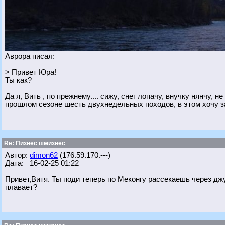
Аврора писал:
> Привет Юра!
Ты как?
Да я, Вить , по прежнему.... сижу, снег лопачу, внучку нянчу, н
прошлом сезоне шесть двухнедельных походов, в этом хочу зама
Re: Пизнес шмизнес
Автор:
dimon62
(176.59.170.---)
Дата: 16-02-25 01:22
Привет,Витя. Ты поди теперь по Меконгу рассекаешь через дж
плавает?