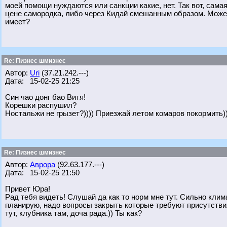
моей помощи нуждаются или санкции какие, нет. Так вот, сама
цене самородка, либо через Кидай смешанным образом. Может 
имеет?
Re: Пизнес шмизнес
Автор:
Uri
(37.21.242.---)
Дата: 15-02-25 21:25
Син чао донг бао Витя!
Корешки распушил?
Ностальжи не грызет?)))) Приезжай летом комаров покормить))
Re: Пизнес шмизнес
Автор:
Аврора
(92.63.177.---)
Дата: 15-02-25 21:50
Привет Юра!
Рад тебя видеть! Слушай да как то норм мне тут. Сильно кли
планирую, надо вопросы закрыть которые требуют присутствия
тут, клубника там, доча рада.)) Ты как?