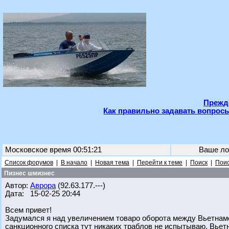
Прежде
Как правильно задавать вопросы
Московское время 00:51:21
Ваше ло
Список форумов
|
В начало
|
Новая тема
|
Перейти к теме
|
Поиск
|
Поис
Пизнес шмизнес
Автор:
Аврора
(92.63.177.---)
Дата: 15-02-25 20:44
Всем привет!
Задумался я над увеличением товаро оборота между Вьетнамо
санкционного списка тут никаких траблов не испытываю. Вьетн