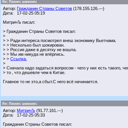
Re: Пизнес шмизнес
Автор:
Гражданин Страны Советов
(178.155.126.---)
Дата: 17-02-25 05:19
МитричЪ писал:
> Гражданин Страны Советов писал:
>
> > Ради интереса посмотрел внеш экономику Вьетнама.
> > Несколько был шокирован.
> > Россия даже в десятку не вошла.
> > Мы им никуда не впёрлись.
> >
Ссылка.
>
> Сначала надо задаться вопросом - чего у них есть такого, че
> то , что дешевле чем в Китае.
Главное то не это,а сбыт.С него всё начинается.
Re: Пизнес шмизнес
Автор:
МитричЪ
(91.77.161.---)
Дата: 17-02-25 05:33
Гражданин Страны Советов писал: