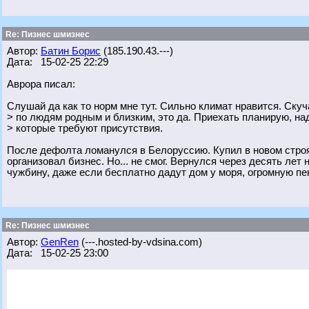
Re: Пизнес шмизнес
Автор:
Батин Борис
(185.190.43.---)
Дата: 15-02-25 22:29
Аврора писал:
Слушай да как то норм мне тут. Сильно климат нравится. Ску
> по людям родным и близким, это да. Приехать планирую, на
> которые требуют присутствия.
После дефолта ломанулся в Белоруссию. Купил в новом строящ
организовал бизнес. Но... не смог. Вернулся через десять лет
чужбину, даже если бесплатно дадут дом у моря, огромную пен
Re: Пизнес шмизнес
Автор:
GenRen
(---.hosted-by-vdsina.com)
Дата: 15-02-25 23:00