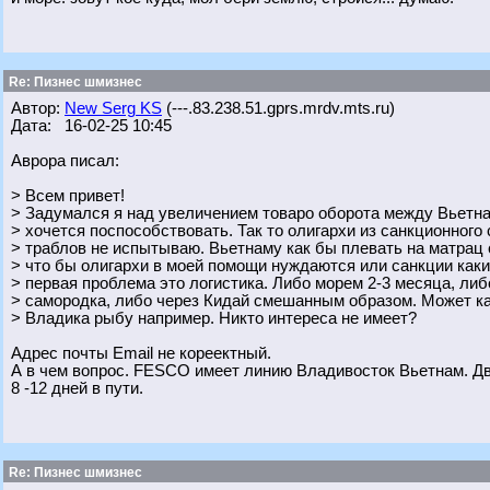
Re: Пизнес шмизнес
Автор:
New Serg KS
(---.83.238.51.gprs.mrdv.mts.ru)
Дата: 16-02-25 10:45
Аврора писал:
> Всем привет!
> Задумался я над увеличением товаро оборота между Вьетн
> хочется поспособствовать. Так то олигархи из санкционного 
> траблов не испытываю. Вьетнаму как бы плевать на матрац с
> что бы олигархи в моей помощи нуждаются или санкции какие,
> первая проблема это логистика. Либо морем 2-3 месяца, ли
> самородка, либо через Кидай смешанным образом. Может как
> Владика рыбу например. Никто интереса не имеет?
Адрес почты Email не кореектный.
А в чем вопрос. FESCO имеет линию Владивосток Вьетнам. Дв
8 -12 дней в пути.
Re: Пизнес шмизнес