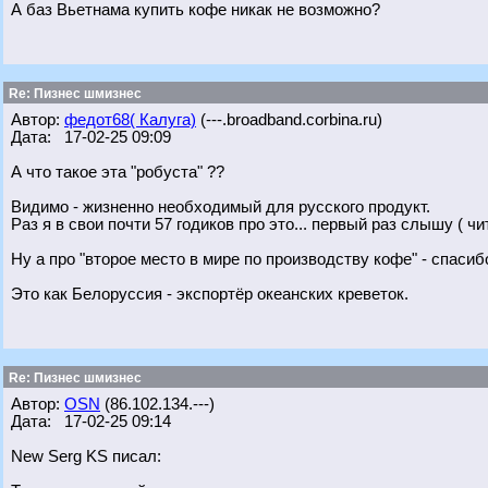
А баз Вьетнама купить кофе никак не возможно?
Re: Пизнес шмизнес
Автор:
федот68( Калуга)
(---.broadband.corbina.ru)
Дата: 17-02-25 09:09
А что такое эта "робуста" ??
Видимо - жизненно необходимый для русского продукт.
Раз я в свои почти 57 годиков про это... первый раз слышу ( чи
Ну а про "второе место в мире по производству кофе" - спасиб
Это как Белоруссия - экспортёр океанских креветок.
Re: Пизнес шмизнес
Автор:
OSN
(86.102.134.---)
Дата: 17-02-25 09:14
New Serg KS писал: