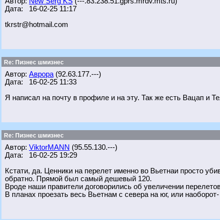
Автор:
New Serg KS
(---.83.238.51.gprs.mrdv.mts.ru)
Дата: 16-02-25 11:17
tkrstr@hotmail.com
Re: Пизнес шмизнес
Автор:
Аврора
(92.63.177.---)
Дата: 16-02-25 11:33
Я написал на почту в профиле и на эту. Так же есть Вацап и Т
Re: Пизнес шмизнес
Автор:
ViktorMANN
(95.55.130.---)
Дата: 16-02-25 19:29
Кстати, да. Ценники на перелет именно во Вьетнаи просто уби
обратно. Прямой был самый дешевый 120.
Вроде наши правители договорились об увеличении перелетов,
В планах проезать весь Вьетнам с севера на юг, или наоборот