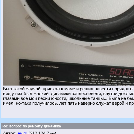
Был такой случай, приехал к маме и решил навести порядок в 
вид у них был жалкий, динамики заплесневели, внутри дохлые
глазами все мои песни юности, школьные танцы... Была не бы
имел, но-таки получилось, лет пять наверно служат верой и п
Re: вопрос по ремонту динамика
Автор:
evird
(212.124.7.---)