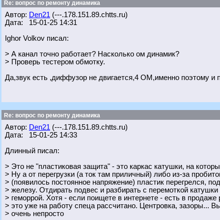
Re: вопрос по ремонту динамика
Автор:
Den21
(---.178.151.89.chtts.ru)
Дата: 15-01-25 14:31
Ighor Volkov писал:
> А канал точно работает? Насколько ом динамик?
> Проверь тестером обмотку.
Да,звук есть ,диффузор не двигается,4 ОМ,именно поэтому и
Re: вопрос по ремонту динамика
Автор:
Den21
(---.178.151.89.chtts.ru)
Дата: 15-01-25 14:33
Длинный писал:
> Это не "пластиковая защита" - это каркас катушки, на котор
> Ну а от перегрузки (а ток там приличный) либо из-за пробит
> (появилось постоянное напряжение) пластик перегрелся, по
> железу. Отдирать подвес и разбирать с перемоткой катушки 
> геморрой. Хотя - если поищете в интернете - есть в продаже
> это уже на работу спеца рассчитано. Центровка, зазоры... 
> очень непросто