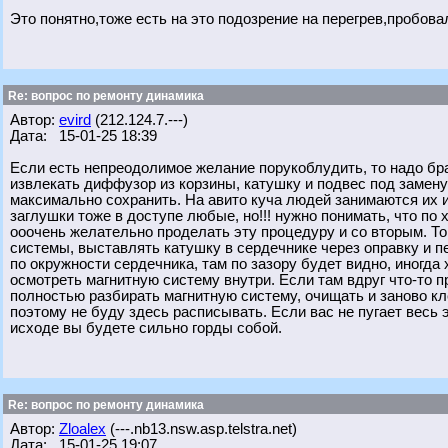
Это понятно,тоже есть на это подозрение на перегрев,пробов
Re: вопрос по ремонту динамика
Автор:
evird
(212.124.7.---)
Дата: 15-01-25 18:39
Если есть непреодолимое желание порукоблудить, то надо бра
извлекать диффузор из корзины, катушку и подвес под замен
максимально сохранить. На авито куча людей занимаются их и
заглушки тоже в доступе любые, но!!! нужно понимать, что п
ооочень желательно проделать эту процедуру и со вторым. То
системы, выставлять катушку в сердечнике через оправку и п
по окружности сердечника, там по зазору будет видно, иногд
осмотреть магнитную систему внутри. Если там вдруг что-то п
полностью разбирать магнитную систему, очищать и заново кл
поэтому не буду здесь расписывать. Если вас не пугает весь 
исходе вы будете сильно горды собой.
Re: вопрос по ремонту динамика
Автор:
Zloalex
(---.nb13.nsw.asp.telstra.net)
Дата: 15-01-25 19:07